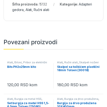
Šifra proizvoda:
15132
Kategorije:
Adapteri
gedora
,
Alati
,
Ručni alati
Povezani proizvodi
Alati
,
Bitovi
,
Pribor za električni
Alati
,
Ručni alati
,
Skalpeli noževi
alat
i sečiva
Bits PH2x25mm kito
Skalpel sa točkićem plastični
18mm Tolsen (30018)
120,00
RSD
kom
180,00
RSD
kom
Alati
,
Burgija za metal HSS
,
Alati
,
Burgija za drvo produžena
,
Burgija za metal HSS setovi
,
Pribor za električni alat
Set burgija za metal HSS 1,5-
Burgija za drvo produžena
Pribor za električni alat
6,5mm Tolsen (75080)
10X400mm