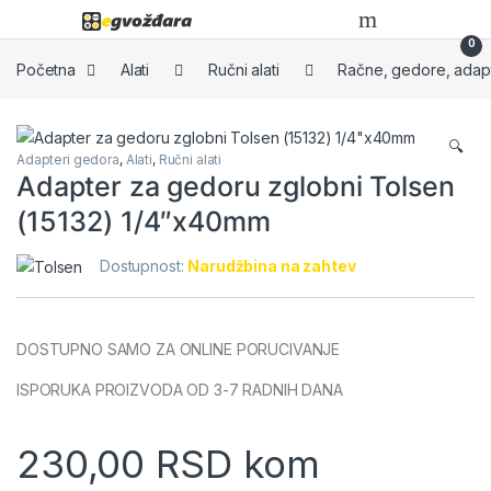
Skip to navigation
Skip to content
0
Početna
Alati
Ručni alati
Račne, gedore, adapte
🔍
Adapteri gedora
,
Alati
,
Ručni alati
Adapter za gedoru zglobni Tolsen
(15132) 1/4″x40mm
Dostupnost:
Narudžbina na zahtev
DOSTUPNO SAMO ZA ONLINE PORUCIVANJE
ISPORUKA PROIZVODA OD 3-7 RADNIH DANA
230,00
RSD
kom