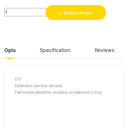
Adapter za gedoru zglobni Tolsen (15132) 1/4"x40mm quantity
Dodaj u korpu
Opis
Specification
Reviews
CrV
Satenska završna obrada
Pakovanje:plastična vešalica sa natpisom u boji