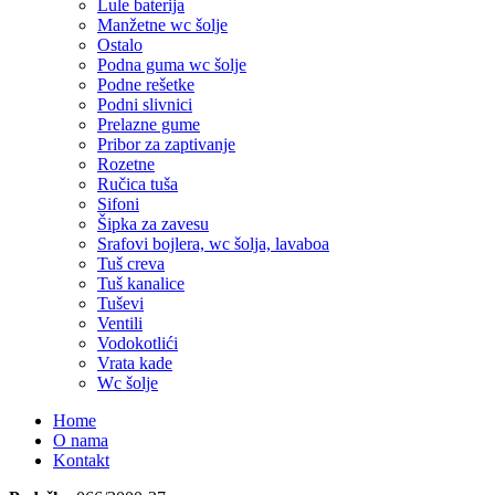
Lule baterija
Manžetne wc šolje
Ostalo
Podna guma wc šolje
Podne rešetke
Podni slivnici
Prelazne gume
Pribor za zaptivanje
Rozetne
Ručica tuša
Sifoni
Šipka za zavesu
Srafovi bojlera, wc šolja, lavaboa
Tuš creva
Tuš kanalice
Tuševi
Ventili
Vodokotlići
Vrata kade
Wc šolje
Home
O nama
Kontakt