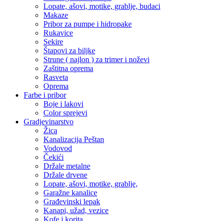
Lopate, ašovi, motike, grablje, budaci
Makaze
Pribor za pumpe i hidropake
Rukavice
Sekire
Štapovi za biljke
Strune ( najlon ) za trimer i noževi
Zaštitna oprema
Rasveta
Oprema
Farbe i pribor
Boje i lakovi
Color sprejevi
Gradjevinarstvo
Žica
Kanalizacija Peštan
Vodovod
Čekići
Držale metalne
Držale drvene
Lopate, ašovi, motike, grablje,
Garažne kanalice
Građevinski lepak
Kanapi, užad, vezice
Kofe i korita