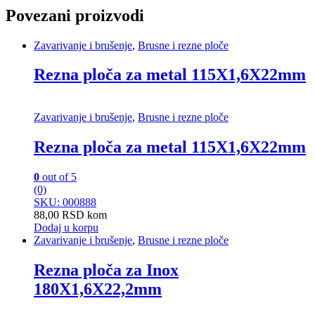
Povezani proizvodi
Zavarivanje i brušenje
,
Brusne i rezne ploče
Rezna ploča za metal 115X1,6X22mm
Zavarivanje i brušenje
,
Brusne i rezne ploče
Rezna ploča za metal 115X1,6X22mm
0
out of 5
(0)
SKU: 000888
88,00
RSD
kom
Dodaj u korpu
Zavarivanje i brušenje
,
Brusne i rezne ploče
Rezna ploča za Inox
180X1,6X22,2mm