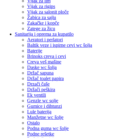
Vijak za lim
Vijak za rigips
Vijak za salonit ploče
Žabica za sajlu
Zakačke i kopče
Zatege za žicu
Sanitarija i oprema za kupatilo
Aeratori i perlatori
Baltik veze i ispirne cevi wc šolja
Baterije
Brinoks creva i cevi
Creva veš mašine
Daske wc šolja
Držač sapuna
Držač toalet papira
Drzači čaše
Držači peškira
Ek ventili
Genzle wc solje
Gumice i dihtunzi
Lule baterija
Manžetne wc šolje
Ostalo
Podna guma wc šolje
Podne rešetke