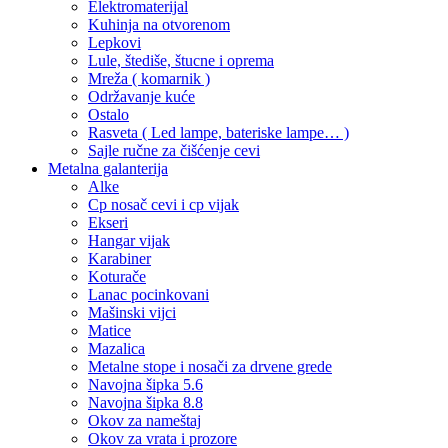
Elektromaterijal
Kuhinja na otvorenom
Lepkovi
Lule, štediše, štucne i oprema
Mreža ( komarnik )
Održavanje kuće
Ostalo
Rasveta ( Led lampe, bateriske lampe… )
Sajle ručne za čišćenje cevi
Metalna galanterija
Alke
Cp nosač cevi i cp vijak
Ekseri
Hangar vijak
Karabiner
Koturače
Lanac pocinkovani
Mašinski vijci
Matice
Mazalica
Metalne stope i nosači za drvene grede
Navojna šipka 5.6
Navojna šipka 8.8
Okov za nameštaj
Okov za vrata i prozore