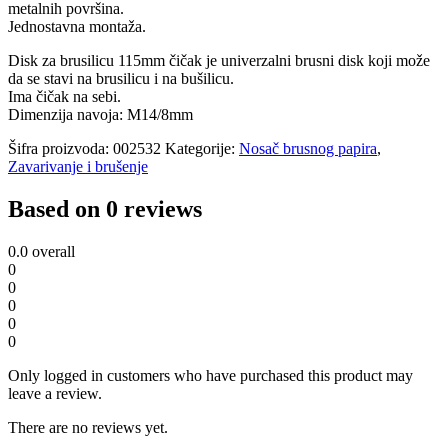
metalnih površina.
Jednostavna montaža.
Disk za brusilicu 115mm čičak je univerzalni brusni disk koji može
da se stavi na brusilicu i na bušilicu.
Ima čičak na sebi.
Dimenzija navoja: M14/8mm
Šifra proizvoda:
002532
Kategorije:
Nosač brusnog papira
,
Zavarivanje i brušenje
Based on 0 reviews
0.0
overall
0
0
0
0
0
Only logged in customers who have purchased this product may
leave a review.
There are no reviews yet.