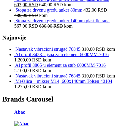
603,00
RSD
640,00
RSD
kom
Stopa za drvenu gredu anker 80mm
432,00
RSD
480,00
RSD
kom
Stopa za drvenu gredu anker 140mm plastificirana
567,00
RSD
630,00
RSD
kom
Najnovije
Nastavak vibracioni strugač 76845
310,00
RSD
kom
Al profil 8423-lajsna za u element 6000MM-7016
1.200,00
RSD
kom
Al profil 8865-u element za stub 6000MM-7016
5.100,00
RSD
kom
Nastavak vibracioni strugač 76845
310,00
RSD
kom
Mešalica – mikser M14; 600x140mm Tolsen 40104
1.275,00
RSD
kom
Brands Carousel
Abac