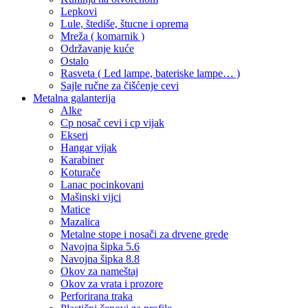
Lepkovi
Lule, štediše, štucne i oprema
Mreža ( komarnik )
Održavanje kuće
Ostalo
Rasveta ( Led lampe, bateriske lampe… )
Sajle ručne za čišćenje cevi
Metalna galanterija
Alke
Cp nosač cevi i cp vijak
Ekseri
Hangar vijak
Karabiner
Koturače
Lanac pocinkovani
Mašinski vijci
Matice
Mazalica
Metalne stope i nosači za drvene grede
Navojna šipka 5.6
Navojna šipka 8.8
Okov za nameštaj
Okov za vrata i prozore
Perforirana traka