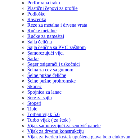
Perforirana traka
Plastični čepovi za profile
Podloške
Rascepka
Reze za metalna i drvena vrata
Ručke metalne
Ručke za nameštaj
Sajla čelična
Sajla čelična sa PVC zaštitom
Samorezujući vijci
Šarke
Seger osigurači i uskočnici
Šelna za cev sa gumom
Šelne pužne čelične
Šelne pužne prohromske
Škopac
Spojnica za lanac
Srce za sajlu
Stoperi
Tiple
Torban vijak 5.6
Turbo vijak ( za štok )
Vijak samorezujući za sendvič panele
Vijak za drvenu konstrukciju
Vijak za ivericu krstak upuštena glava belo cinkovan