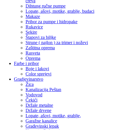
creva
Dihtung ručne pumpe
Lopate, ašovi, motike, grablje, budaci
Makaze
Pribor za pumpe i hidropake
Rukavice
Sekire
Štapovi za biljke
Strune ( najlon ) za trimer i noževi
Zaštitna oprema
Rasveta
Oprema
Farbe i pribor
Boje i lakovi
Color sprejevi
Gradjevinarstvo
Žica
Kanalizacija Peštan
Vodovod
Čekići
Držale metalne
Držale drvene
Lopate, ašovi, motike, grablje,
Garažne kanalice
Građevinski lepak