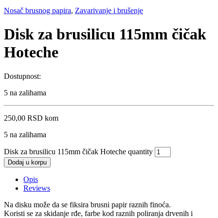
Nosač brusnog papira
,
Zavarivanje i brušenje
Disk za brusilicu 115mm čičak
Hoteche
Dostupnost:
5 na zalihama
250,00
RSD
kom
5 na zalihama
Disk za brusilicu 115mm čičak Hoteche quantity
Dodaj u korpu
Opis
Reviews
Na disku može da se fiksira brusni papir raznih finoća.
Koristi se za skidanje rđe, farbe kod raznih poliranja drvenih i