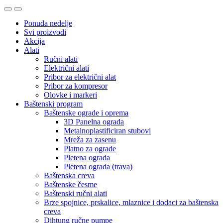
Ponuda nedelje
Svi proizvodi
Akcija
Alati
Ručni alati
Električni alati
Pribor za električni alat
Pribor za kompresor
Olovke i markeri
Baštenski program
Baštenske ograde i oprema
3D Panelna ograda
Metalnoplastificiran stubovi
Mreža za zasenu
Platno za ograde
Pletena ograda
Pletena ograda (trava)
Baštenska creva
Baštenske česme
Baštenski ručni alati
Brze spojnice, prskalice, mlaznice i dodaci za baštenska
creva
Dihtung ručne pumpe