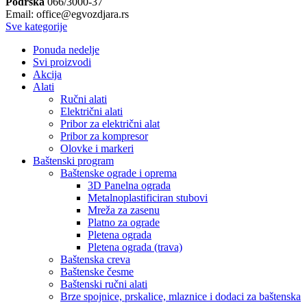
Podrška
066/3000-37
Email: office@egvozdjara.rs
Sve kategorije
Ponuda nedelje
Svi proizvodi
Akcija
Alati
Ručni alati
Električni alati
Pribor za električni alat
Pribor za kompresor
Olovke i markeri
Baštenski program
Baštenske ograde i oprema
3D Panelna ograda
Metalnoplastificiran stubovi
Mreža za zasenu
Platno za ograde
Pletena ograda
Pletena ograda (trava)
Baštenska creva
Baštenske česme
Baštenski ručni alati
Brze spojnice, prskalice, mlaznice i dodaci za baštenska