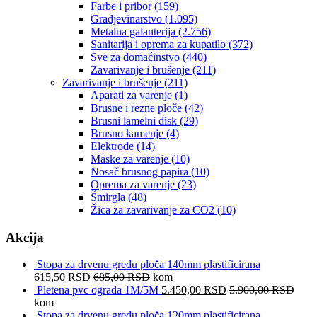
Farbe i pribor
(159)
Gradjevinarstvo
(1.095)
Metalna galanterija
(2.756)
Sanitarija i oprema za kupatilo
(372)
Sve za domaćinstvo
(440)
Zavarivanje i brušenje
(211)
Zavarivanje i brušenje
(211)
Aparati za varenje
(1)
Brusne i rezne ploče
(42)
Brusni lamelni disk
(29)
Brusno kamenje
(4)
Elektrode
(14)
Maske za varenje
(10)
Nosač brusnog papira
(10)
Oprema za varenje
(23)
Šmirgla
(48)
Žica za zavarivanje za CO2
(10)
Akcija
Stopa za drvenu gredu ploča 140mm plastificirana
615,50
RSD
685,00
RSD
kom
Pletena pvc ograda 1M/5M
5.450,00
RSD
5.900,00
RSD
kom
Stopa za drvenu gredu ploča 120mm plastificirana