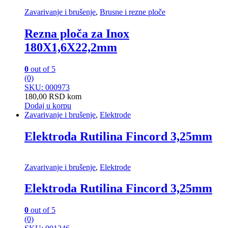
Zavarivanje i brušenje
,
Brusne i rezne ploče
Rezna ploča za Inox
180X1,6X22,2mm
0
out of 5
(0)
SKU: 000973
180,00
RSD
kom
Dodaj u korpu
Zavarivanje i brušenje
,
Elektrode
Elektroda Rutilina Fincord 3,25mm
Zavarivanje i brušenje
,
Elektrode
Elektroda Rutilina Fincord 3,25mm
0
out of 5
(0)