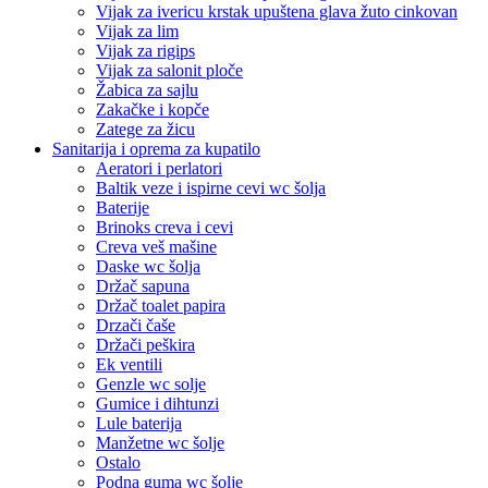
Vijak za ivericu krstak upuštena glava žuto cinkovan
Vijak za lim
Vijak za rigips
Vijak za salonit ploče
Žabica za sajlu
Zakačke i kopče
Zatege za žicu
Sanitarija i oprema za kupatilo
Aeratori i perlatori
Baltik veze i ispirne cevi wc šolja
Baterije
Brinoks creva i cevi
Creva veš mašine
Daske wc šolja
Držač sapuna
Držač toalet papira
Drzači čaše
Držači peškira
Ek ventili
Genzle wc solje
Gumice i dihtunzi
Lule baterija
Manžetne wc šolje
Ostalo
Podna guma wc šolje