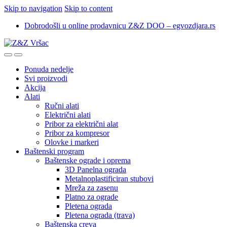
Skip to navigation
Skip to content
Dobrodošli u online prodavnicu Z&Z DOO – egvozdjara.rs
Ponuda nedelje
Svi proizvodi
Akcija
Alati
Ručni alati
Električni alati
Pribor za električni alat
Pribor za kompresor
Olovke i markeri
Baštenski program
Baštenske ograde i oprema
3D Panelna ograda
Metalnoplastificiran stubovi
Mreža za zasenu
Platno za ograde
Pletena ograda
Pletena ograda (trava)
Baštenska creva