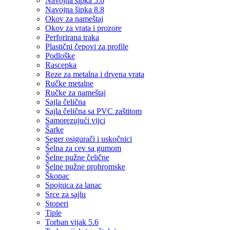
Navojna šipka 5.6
Navojna šipka 8.8
Okov za nameštaj
Okov za vrata i prozore
Perforirana traka
Plastični čepovi za profile
Podloške
Rascepka
Reze za metalna i drvena vrata
Ručke metalne
Ručke za nameštaj
Sajla čelična
Sajla čelična sa PVC zaštitom
Samorezujući vijci
Šarke
Seger osigurači i uskočnici
Šelna za cev sa gumom
Šelne pužne čelične
Šelne pužne prohromske
Škopac
Spojnica za lanac
Srce za sajlu
Stoperi
Tiple
Torban vijak 5.6