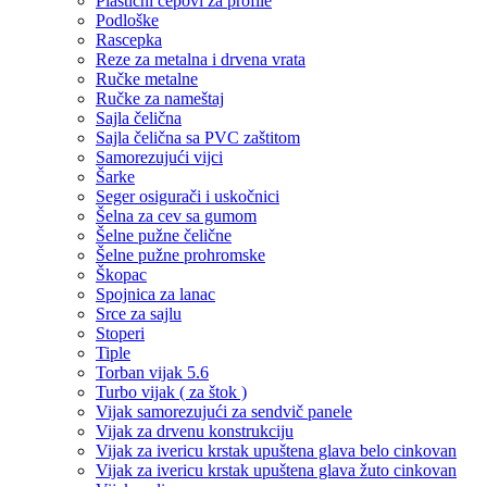
Plastični čepovi za profile
Podloške
Rascepka
Reze za metalna i drvena vrata
Ručke metalne
Ručke za nameštaj
Sajla čelična
Sajla čelična sa PVC zaštitom
Samorezujući vijci
Šarke
Seger osigurači i uskočnici
Šelna za cev sa gumom
Šelne pužne čelične
Šelne pužne prohromske
Škopac
Spojnica za lanac
Srce za sajlu
Stoperi
Tiple
Torban vijak 5.6
Turbo vijak ( za štok )
Vijak samorezujući za sendvič panele
Vijak za drvenu konstrukciju
Vijak za ivericu krstak upuštena glava belo cinkovan
Vijak za ivericu krstak upuštena glava žuto cinkovan