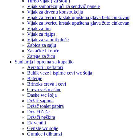
Turbo vijak ( za štok )
Vijak samorezujući za sendvič panele
Vijak za drvenu konstrukciju
Vijak za ivericu krstak upuštena glava belo cinkovan
Vijak za ivericu krstak upuštena glava žuto cinkovan
Vijak za lim
Vijak za rigips
Vijak za salonit ploče
Žabica za sajlu
Zakačke i kopče
Zatege za žicu
Sanitarija i oprema za kupatilo
Aeratori i perlatori
Baltik veze i ispirne cevi wc šolja
Baterije
Brinoks creva i cevi
Creva veš mašine
Daske wc šolja
Držač sapuna
Držač toalet papira
Drzači čaše
Držači peškira
Ek ventili
Genzle wc solje
Gumice i dihtunzi