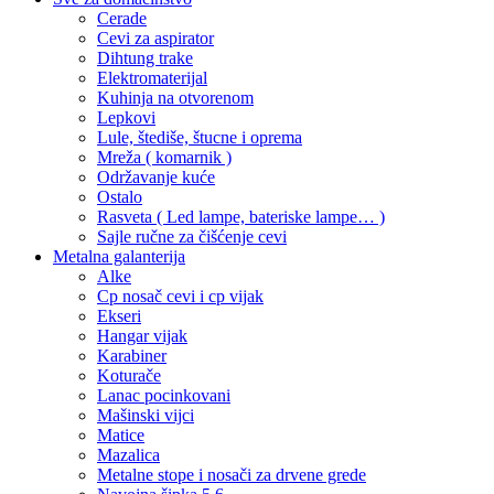
Cerade
Cevi za aspirator
Dihtung trake
Elektromaterijal
Kuhinja na otvorenom
Lepkovi
Lule, štediše, štucne i oprema
Mreža ( komarnik )
Održavanje kuće
Ostalo
Rasveta ( Led lampe, bateriske lampe… )
Sajle ručne za čišćenje cevi
Metalna galanterija
Alke
Cp nosač cevi i cp vijak
Ekseri
Hangar vijak
Karabiner
Koturače
Lanac pocinkovani
Mašinski vijci
Matice
Mazalica
Metalne stope i nosači za drvene grede