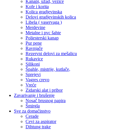
Kanapi, užad, vezice
Kofe i korita
Kolica gradjevinska
Delovi gradjevinskih kolica
Libela ( vaservaga )
Merdevine
Metalne i pvc šahte
Poliesterski kanap
Pur pene
Ravnjače
Rezervni delovi za mešalicu
Rukavice
Silikoni
Špahle, mistrije, kutlače,
Sprejevi
Vagres crevo
Vreće
Zidarski alat i pribor
Zavarivanje i brušenje
Nosač brusnog papira
Šmirgla
Sve za domaćinstvo
Cerade
Cevi za aspirator
Dihtung trake