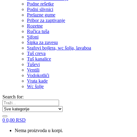
Podne rešetke
Podni slivnici
Prelazne gume
Pribor za zaptivanje
Rozetne
Ručica tuša
Sifoni
Šipka za zavesu
Srafovi bojlera, wc šolja, lavaboa
Tuš creva
Tuš kanalice
Tuševi
Ventili
Vodokotlići
Vrata kade
Wc šolje
Search for:
0
0,00
RSD
Nema proizvoda u korpi.