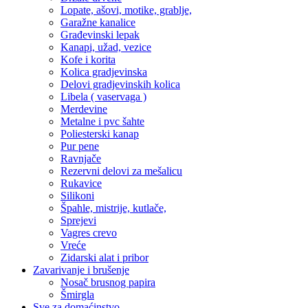
Lopate, ašovi, motike, grablje,
Garažne kanalice
Građevinski lepak
Kanapi, užad, vezice
Kofe i korita
Kolica gradjevinska
Delovi gradjevinskih kolica
Libela ( vaservaga )
Merdevine
Metalne i pvc šahte
Poliesterski kanap
Pur pene
Ravnjače
Rezervni delovi za mešalicu
Rukavice
Silikoni
Špahle, mistrije, kutlače,
Sprejevi
Vagres crevo
Vreće
Zidarski alat i pribor
Zavarivanje i brušenje
Nosač brusnog papira
Šmirgla
Sve za domaćinstvo