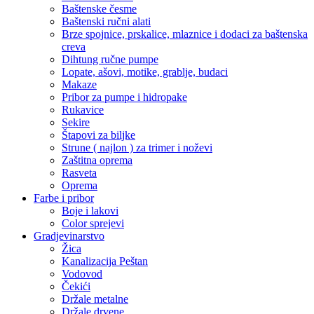
Baštenske česme
Baštenski ručni alati
Brze spojnice, prskalice, mlaznice i dodaci za baštenska
creva
Dihtung ručne pumpe
Lopate, ašovi, motike, grablje, budaci
Makaze
Pribor za pumpe i hidropake
Rukavice
Sekire
Štapovi za biljke
Strune ( najlon ) za trimer i noževi
Zaštitna oprema
Rasveta
Oprema
Farbe i pribor
Boje i lakovi
Color sprejevi
Gradjevinarstvo
Žica
Kanalizacija Peštan
Vodovod
Čekići
Držale metalne
Držale drvene