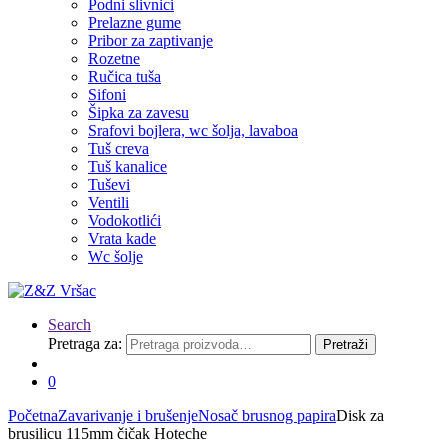
Podni slivnici
Prelazne gume
Pribor za zaptivanje
Rozetne
Ručica tuša
Sifoni
Šipka za zavesu
Srafovi bojlera, wc šolja, lavaboa
Tuš creva
Tuš kanalice
Tuševi
Ventili
Vodokotlići
Vrata kade
Wc šolje
Search
Pretraga za:
Pretraži
0
Početna
Zavarivanje i brušenje
Nosač brusnog papira
Disk za
brusilicu 115mm čičak Hoteche