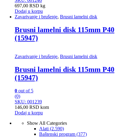
SKU: 001246
697,00
RSD
kg
Dodaj u korpu
Zavarivanje i brušenje
,
Brusni lamelni disk
Brusni lamelni disk 115mm P40
(15947)
Zavarivanje i brušenje
,
Brusni lamelni disk
Brusni lamelni disk 115mm P40
(15947)
0
out of 5
(0)
SKU: 001239
146,00
RSD
kom
Dodaj u korpu
Show All Categories
Alati
(2.590)
Baštenski program
(377)