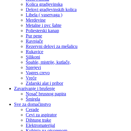
Kolica gradjevinska
Delovi gradjevinskih kolica
Libela ( vaservaga )
Merdevine
Metalne i pvc šahte
Poliesterski kanap
Pur pene
Ravnjače
Rezervni delovi za mešalicu
Rukavice
Silikoni
Špahle, mistrije, kutlače,
Sprejevi
Vagres crevo
Vreće
Zidarski alat i pribor
Zavarivanje i brušenje
Nosač brusnog papira
Šmirgla
Sve za domaćinstvo
Cerade
Cevi za aspirator
Dihtung trake
Elektromaterijal
Kuhinja na otvorenom