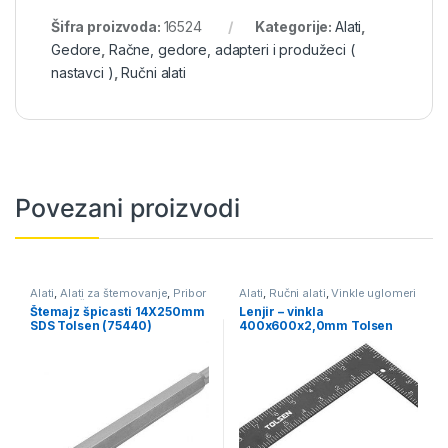
Šifra proizvoda:
16524
Kategorije:
Alati
,
Gedore
,
Račne, gedore, adapteri i produžeci (
nastavci )
,
Ručni alati
Povezani proizvodi
Alati
,
Alati za štemovanje
,
Pribor
Alati
,
Ručni alati
,
Vinkle uglomeri
za električni alat
lenjiri
Štemajz špicasti 14X250mm
Lenjir – vinkla
SDS Tolsen (75440)
400x600x2,0mm Tolsen
(35043)