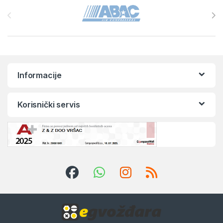
Brands Carousel
Informacije
Korisnički servis