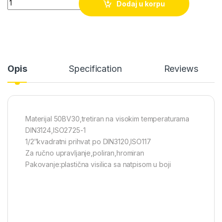
Dodaj u korpu
Opis
Specification
Reviews
Materijal 50BV30,tretiran na visokim temperaturama
DIN3124,ISO2725-1
1/2″kvadratni prihvat po DIN3120,ISO117
Za ručno upravljanje,poliran,hromiran
Pakovanje:plastična visilica sa natpisom u boji