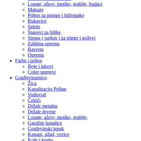
Lopate, ašovi, motike, grablje, budaci
Makaze
Pribor za pumpe i hidropake
Rukavice
Sekire
Štapovi za biljke
Strune ( najlon ) za trimer i noževi
Zaštitna oprema
Rasveta
Oprema
Farbe i pribor
Boje i lakovi
Color sprejevi
Gradjevinarstvo
Žica
Kanalizacija Peštan
Vodovod
Čekići
Držale metalne
Držale drvene
Lopate, ašovi, motike, grablje,
Garažne kanalice
Građevinski lepak
Kanapi, užad, vezice
Kofe i korita