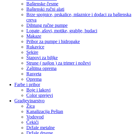
Baštenske česme
Baštenski ručni alati
Brze spojnice, prskalice, mlaznice i dodaci za baštenska
creva
Dihtung ručne pumpe
Lopate, ašovi, motike, grablje, budaci
Makaze
Pribor za pumpe i hidropake
Rukavice
Sekire
Štapovi za biljke
Strune ( najlon ) za trimer i noževi
Zaštitna oprema
Rasveta
Oprema
Farbe i pribor
Boje i lakovi
Color sprejevi
Gradjevinarstvo
Žica
Kanalizacija Peštan
Vodovod
Čekići
Držale metalne
Držale drvene