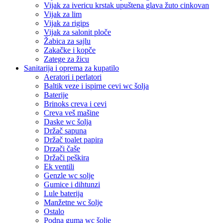
Vijak za ivericu krstak upuštena glava žuto cinkovan
Vijak za lim
Vijak za rigips
Vijak za salonit ploče
Žabica za sajlu
Zakačke i kopče
Zatege za žicu
Sanitarija i oprema za kupatilo
Aeratori i perlatori
Baltik veze i ispirne cevi wc šolja
Baterije
Brinoks creva i cevi
Creva veš mašine
Daske wc šolja
Držač sapuna
Držač toalet papira
Drzači čaše
Držači peškira
Ek ventili
Genzle wc solje
Gumice i dihtunzi
Lule baterija
Manžetne wc šolje
Ostalo
Podna guma wc šolje