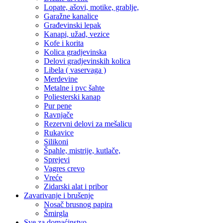
Lopate, ašovi, motike, grablje,
Garažne kanalice
Građevinski lepak
Kanapi, užad, vezice
Kofe i korita
Kolica gradjevinska
Delovi gradjevinskih kolica
Libela ( vaservaga )
Merdevine
Metalne i pvc šahte
Poliesterski kanap
Pur pene
Ravnjače
Rezervni delovi za mešalicu
Rukavice
Silikoni
Špahle, mistrije, kutlače,
Sprejevi
Vagres crevo
Vreće
Zidarski alat i pribor
Zavarivanje i brušenje
Nosač brusnog papira
Šmirgla
Sve za domaćinstvo