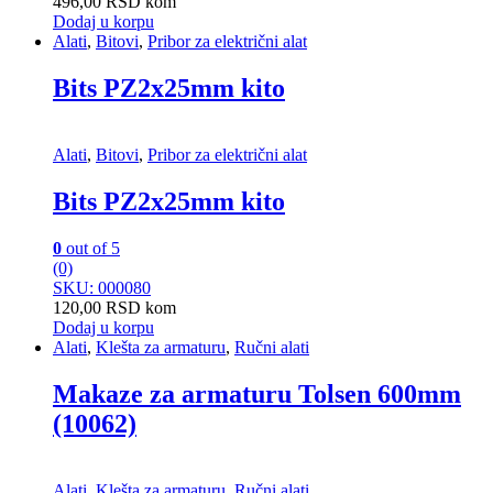
496,00
RSD
kom
Dodaj u korpu
Alati
,
Bitovi
,
Pribor za električni alat
Bits PZ2x25mm kito
Alati
,
Bitovi
,
Pribor za električni alat
Bits PZ2x25mm kito
0
out of 5
(0)
SKU: 000080
120,00
RSD
kom
Dodaj u korpu
Alati
,
Klešta za armaturu
,
Ručni alati
Makaze za armaturu Tolsen 600mm
(10062)
Alati
,
Klešta za armaturu
,
Ručni alati