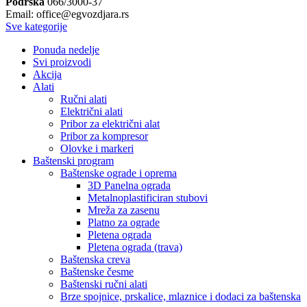
Podrška
066/3000-37
Email: office@egvozdjara.rs
Sve kategorije
Ponuda nedelje
Svi proizvodi
Akcija
Alati
Ručni alati
Električni alati
Pribor za električni alat
Pribor za kompresor
Olovke i markeri
Baštenski program
Baštenske ograde i oprema
3D Panelna ograda
Metalnoplastificiran stubovi
Mreža za zasenu
Platno za ograde
Pletena ograda
Pletena ograda (trava)
Baštenska creva
Baštenske česme
Baštenski ručni alati
Brze spojnice, prskalice, mlaznice i dodaci za baštenska