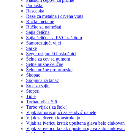
Plastični čepovi za profile
Podloške
Rascepka
Reze za metalna i drvena vrata
Ručke metalne
Ručke za nameštaj
Sajla čelična
Sajla čelična sa PVC zaštitom
Samorezujući vijci
Šarke
Seger osigurači i uskočnici
Šelna za cev sa gumom
Šelne pužne čelične
Šelne pužne prohromske
Škopac
Spojnica za lanac
Srce za sajlu
Stoperi
Tiple
Torban vijak 5.6
Turbo vijak ( za štok )
Vijak samorezujući za sendvič panele
Vijak za drvenu konstrukciju
Vijak za ivericu krstak upuštena glava belo cinkovan
Vijak za ivericu krstak upuštena glava žuto cinkovan