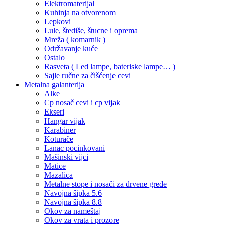
Elektromaterijal
Kuhinja na otvorenom
Lepkovi
Lule, štediše, štucne i oprema
Mreža ( komarnik )
Održavanje kuće
Ostalo
Rasveta ( Led lampe, bateriske lampe… )
Sajle ručne za čišćenje cevi
Metalna galanterija
Alke
Cp nosač cevi i cp vijak
Ekseri
Hangar vijak
Karabiner
Koturače
Lanac pocinkovani
Mašinski vijci
Matice
Mazalica
Metalne stope i nosači za drvene grede
Navojna šipka 5.6
Navojna šipka 8.8
Okov za nameštaj
Okov za vrata i prozore