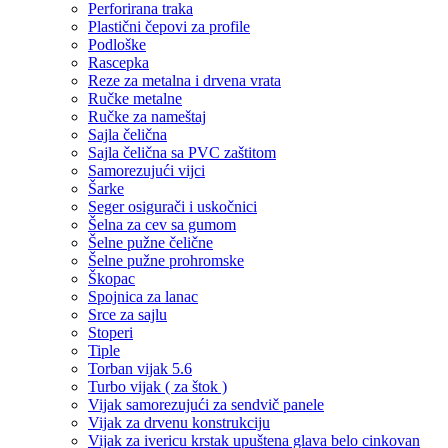
Perforirana traka
Plastični čepovi za profile
Podloške
Rascepka
Reze za metalna i drvena vrata
Ručke metalne
Ručke za nameštaj
Sajla čelična
Sajla čelična sa PVC zaštitom
Samorezujući vijci
Šarke
Seger osigurači i uskočnici
Šelna za cev sa gumom
Šelne pužne čelične
Šelne pužne prohromske
Škopac
Spojnica za lanac
Srce za sajlu
Stoperi
Tiple
Torban vijak 5.6
Turbo vijak ( za štok )
Vijak samorezujući za sendvič panele
Vijak za drvenu konstrukciju
Vijak za ivericu krstak upuštena glava belo cinkovan