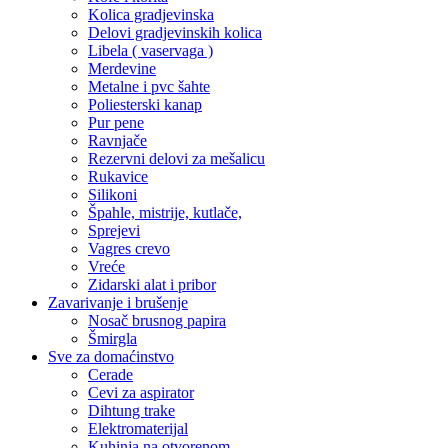
Kolica gradjevinska
Delovi gradjevinskih kolica
Libela ( vaservaga )
Merdevine
Metalne i pvc šahte
Poliesterski kanap
Pur pene
Ravnjače
Rezervni delovi za mešalicu
Rukavice
Silikoni
Špahle, mistrije, kutlače,
Sprejevi
Vagres crevo
Vreće
Zidarski alat i pribor
Zavarivanje i brušenje
Nosač brusnog papira
Šmirgla
Sve za domaćinstvo
Cerade
Cevi za aspirator
Dihtung trake
Elektromaterijal
Kuhinja na otvorenom