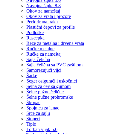
Navojna šipka 5.6
Navojna šipka 8.8
Okov za nameštaj
Okov za vrata i prozore
Perforirana traka
Plastični čepovi za profile
Podloške
Rascepka
Reze za metalna i drvena vrata
Ručke metalne
Ručke za nameštaj
Sajla čelična
Sajla čelična sa PVC zaštitom
Samorezujući vijci
Šarke
Seger osigurači i uskočnici
Šelna za cev sa gumom
Šelne pužne čelične
Šelne pužne prohromske
Škopac
Spojnica za lanac
Srce za sajlu
Stoperi
Tiple
Torban vijak 5.6