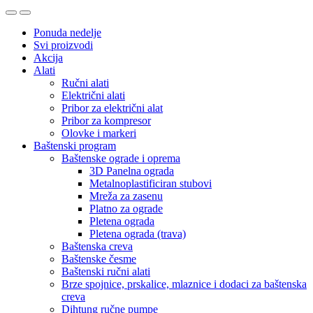
Ponuda nedelje
Svi proizvodi
Akcija
Alati
Ručni alati
Električni alati
Pribor za električni alat
Pribor za kompresor
Olovke i markeri
Baštenski program
Baštenske ograde i oprema
3D Panelna ograda
Metalnoplastificiran stubovi
Mreža za zasenu
Platno za ograde
Pletena ograda
Pletena ograda (trava)
Baštenska creva
Baštenske česme
Baštenski ručni alati
Brze spojnice, prskalice, mlaznice i dodaci za baštenska
creva
Dihtung ručne pumpe