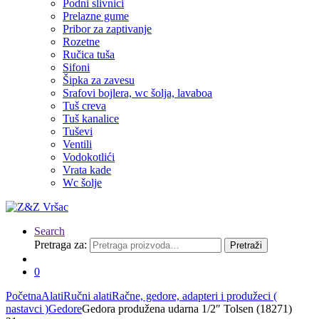
Podni slivnici
Prelazne gume
Pribor za zaptivanje
Rozetne
Ručica tuša
Sifoni
Šipka za zavesu
Srafovi bojlera, wc šolja, lavaboa
Tuš creva
Tuš kanalice
Tuševi
Ventili
Vodokotlići
Vrata kade
Wc šolje
Search
Pretraga za:
Pretraži
0
Početna
Alati
Ručni alati
Račne, gedore, adapteri i produžeci (
nastavci )
Gedore
Gedora produžena udarna 1/2″ Tolsen (18271)