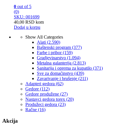
0
out of 5
(0)
SKU: 001699
40,00
RSD
kom
Dodaj u korpu
Show All Categories
Alati
(2.590)
Baštenski program
(377)
Farbe i pribor
(159)
Gradjevinarstvo
(1.094)
Metalna galanterija
(2.813)
Sanitarija i oprema za kupatilo
(371)
Sve za domaćinstvo
(439)
Zavarivanje i brušenje
(211)
Adapteri gedora
(62)
Gedore
(112)
Gedore produžene
(27)
Nastavci gedora torex
(20)
Produžeci gedora
(23)
Račne
(16)
Akcija