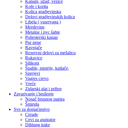
Kanapi, užad, vezice
Kofe i korita
Kolica gradjevinska
Delovi gradjevinskih kolica
Libela ( vaservaga )
Merdevine
Metalne i pvc šahte
Poliesterski kanap
Pur pene
Ravnjače
Rezervni delovi za mešalicu
Rukavice
Silikoni
Špahle, mistrije, kutlače,
Sprejevi
Vagres crevo
Vreće
Zidarski alat i pribor
Zavarivanje i brušenje
Nosač brusnog papira
Šmirgla
Sve za domaćinstvo
Cerade
Cevi za aspirator
Dihtung trake