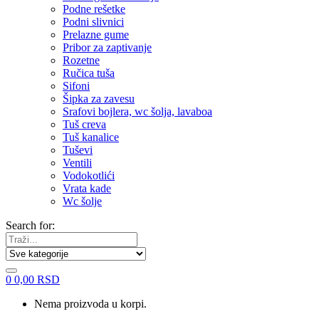
Podne rešetke
Podni slivnici
Prelazne gume
Pribor za zaptivanje
Rozetne
Ručica tuša
Sifoni
Šipka za zavesu
Srafovi bojlera, wc šolja, lavaboa
Tuš creva
Tuš kanalice
Tuševi
Ventili
Vodokotlići
Vrata kade
Wc šolje
Search for:
0
0,00
RSD
Nema proizvoda u korpi.