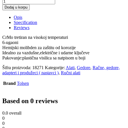
Dodaj u korpu
Opis
Specification
Reviews
CrMo tretiran na visokoj temperaturi
6-ugaoni
Hemijski molibden za zaštitu od korozije
Idealno za vazdušne,električne i udarne ključeve
Pakovanje:plastična visilica sa natpisom u boji
Šifra proizvoda:
18271
Kategorije:
Alati
,
Gedore
,
Račne, gedore,
adapteri i produžeci ( nastavci )
,
Ručni alati
Brand
Tolsen
Based on 0 reviews
0.0
overall
0
0