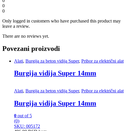
0
0
0
Only logged in customers who have purchased this product may
leave a review.
There are no reviews yet.
Povezani proizvodi
Alati
,
Burgija za beton vidija Super
,
Pribor za električni alat
Burgija vidija Super 14mm
Alati
,
Burgija za beton vidija Super
,
Pribor za električni alat
Burgija vidija Super 14mm
0
out of 5
(0)
SKU: 005172