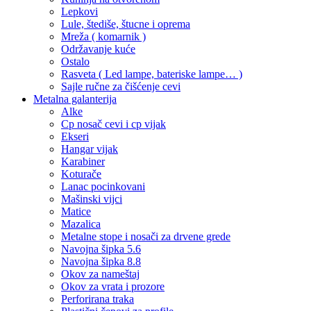
Lepkovi
Lule, štediše, štucne i oprema
Mreža ( komarnik )
Održavanje kuće
Ostalo
Rasveta ( Led lampe, bateriske lampe… )
Sajle ručne za čišćenje cevi
Metalna galanterija
Alke
Cp nosač cevi i cp vijak
Ekseri
Hangar vijak
Karabiner
Koturače
Lanac pocinkovani
Mašinski vijci
Matice
Mazalica
Metalne stope i nosači za drvene grede
Navojna šipka 5.6
Navojna šipka 8.8
Okov za nameštaj
Okov za vrata i prozore
Perforirana traka