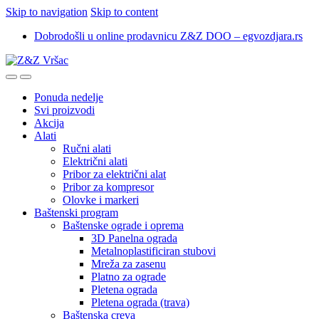
Skip to navigation
Skip to content
Dobrodošli u online prodavnicu Z&Z DOO – egvozdjara.rs
Ponuda nedelje
Svi proizvodi
Akcija
Alati
Ručni alati
Električni alati
Pribor za električni alat
Pribor za kompresor
Olovke i markeri
Baštenski program
Baštenske ograde i oprema
3D Panelna ograda
Metalnoplastificiran stubovi
Mreža za zasenu
Platno za ograde
Pletena ograda
Pletena ograda (trava)
Baštenska creva