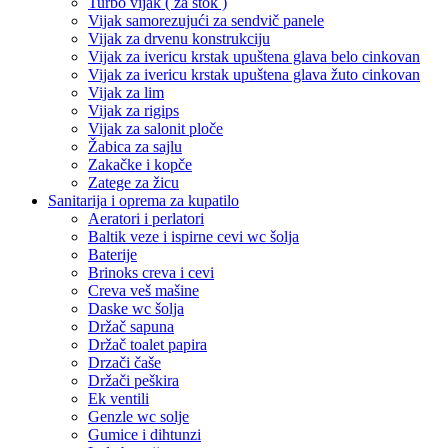
Turbo vijak ( za štok )
Vijak samorezujući za sendvič panele
Vijak za drvenu konstrukciju
Vijak za ivericu krstak upuštena glava belo cinkovan
Vijak za ivericu krstak upuštena glava žuto cinkovan
Vijak za lim
Vijak za rigips
Vijak za salonit ploče
Žabica za sajlu
Zakačke i kopče
Zatege za žicu
Sanitarija i oprema za kupatilo
Aeratori i perlatori
Baltik veze i ispirne cevi wc šolja
Baterije
Brinoks creva i cevi
Creva veš mašine
Daske wc šolja
Držač sapuna
Držač toalet papira
Drzači čaše
Držači peškira
Ek ventili
Genzle wc solje
Gumice i dihtunzi