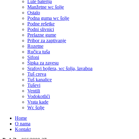
Lule baterija
Manžetne wc šolje
Ostalo
Podna guma wc šolje
Podne rešetke
Podni slivnici
Prelazne gume
Pribor za zaptivanje
Rozetne
Ručica tuša
Sifoni
Šipka za zavesu
Srafovi bojlera, wc šolja, lavaboa
Tuš creva
Tuš kanalice
Tuševi
Ventili
Vodokotlići
Vrata kade
Wc šolje
Home
O nama
Kontakt