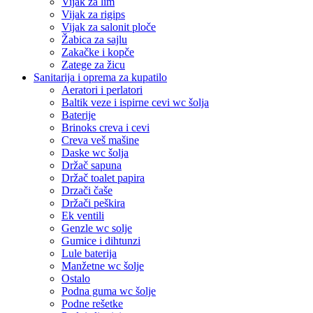
Vijak za lim
Vijak za rigips
Vijak za salonit ploče
Žabica za sajlu
Zakačke i kopče
Zatege za žicu
Sanitarija i oprema za kupatilo
Aeratori i perlatori
Baltik veze i ispirne cevi wc šolja
Baterije
Brinoks creva i cevi
Creva veš mašine
Daske wc šolja
Držač sapuna
Držač toalet papira
Drzači čaše
Držači peškira
Ek ventili
Genzle wc solje
Gumice i dihtunzi
Lule baterija
Manžetne wc šolje
Ostalo
Podna guma wc šolje
Podne rešetke