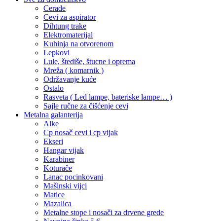
Cerade
Cevi za aspirator
Dihtung trake
Elektromaterijal
Kuhinja na otvorenom
Lepkovi
Lule, štediše, štucne i oprema
Mreža ( komarnik )
Održavanje kuće
Ostalo
Rasveta ( Led lampe, bateriske lampe… )
Sajle ručne za čišćenje cevi
Metalna galanterija
Alke
Cp nosač cevi i cp vijak
Ekseri
Hangar vijak
Karabiner
Koturače
Lanac pocinkovani
Mašinski vijci
Matice
Mazalica
Metalne stope i nosači za drvene grede