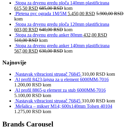
Stopa za drvenu gredu ploča 140mm plastificirana
615,50
RSD
685,00
RSD
kom
Pletena pvc ograda 1M/5M
5.450,00
RSD
5.900,00
RSD
kom
Stopa za drvenu gredu ploča 120mm plastificirana
603,00
RSD
640,00
RSD
kom
Stopa za drvenu gredu anker 80mm
432,00
RSD
510,00
RSD
kom
Stopa za drvenu gredu anker 140mm plastificirana
567,00
RSD
630,00
RSD
kom
Najnovije
Nastavak vibracioni strugač 76845
310,00
RSD
kom
Al profil 8423-lajsna za u element 6000MM-7016
1.200,00
RSD
kom
Al profil 8865-u element za stub 6000MM-7016
5.100,00
RSD
kom
Nastavak vibracioni strugač 76845
310,00
RSD
kom
Mešalica – mikser M14; 600x140mm Tolsen 40104
1.275,00
RSD
kom
Brands Carousel