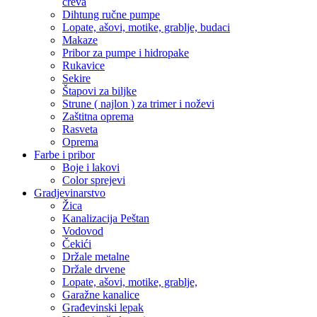
creva
Dihtung ručne pumpe
Lopate, ašovi, motike, grablje, budaci
Makaze
Pribor za pumpe i hidropake
Rukavice
Sekire
Štapovi za biljke
Strune ( najlon ) za trimer i noževi
Zaštitna oprema
Rasveta
Oprema
Farbe i pribor
Boje i lakovi
Color sprejevi
Gradjevinarstvo
Žica
Kanalizacija Peštan
Vodovod
Čekići
Držale metalne
Držale drvene
Lopate, ašovi, motike, grablje,
Garažne kanalice
Građevinski lepak