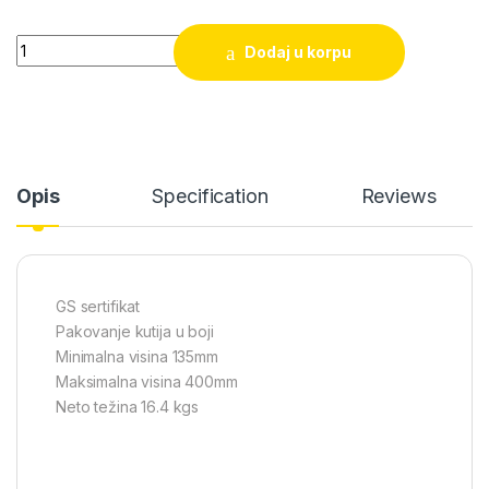
Hidraulična dizalica krokodil 3 tone Tolsen (65463) quantity
Dodaj u korpu
Opis
Specification
Reviews
GS sertifikat
Pakovanje kutija u boji
Minimalna visina 135mm
Maksimalna visina 400mm
Neto težina 16.4 kgs