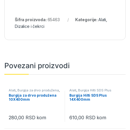
Šifra proizvoda:
65463
Kategorije:
Alati
,
Dizalice i čekrci
Povezani proizvodi
Alati
,
Burgija za drvo produžena
,
Alati
,
Burgija Hilti SDS Plus
Pribor za električni alat
Burgija za drvo produžena
Burgija Hilti SDS Plus
10X400mm
14X400mm
280,00
RSD
kom
610,00
RSD
kom