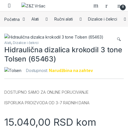
Skip to navigation
Skip to content
0
Početna
Alati
Ručni alati
Dizalice i čekrci
🔍
Alati
,
Dizalice i čekrci
Hidraulična dizalica krokodil 3 tone
Tolsen (65463)
Dostupnost:
Narudžbina na zahtev
DOSTUPNO SAMO ZA ONLINE PORUCIVANJE
ISPORUKA PROIZVODA OD 3-7 RADNIH DANA
15.040,00
RSD
kom