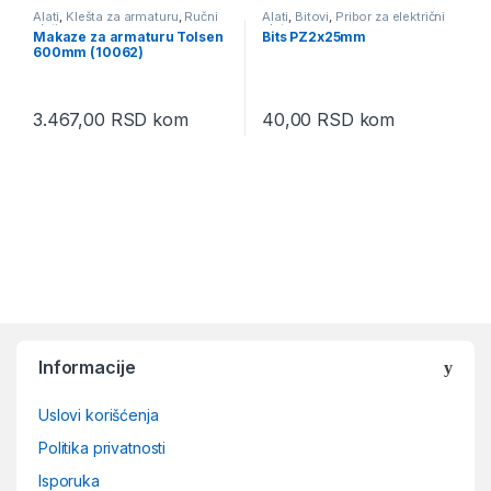
Alati
,
Klešta za armaturu
,
Ručni
Alati
,
Bitovi
,
Pribor za električni
alati
alat
Makaze za armaturu Tolsen
Bits PZ2x25mm
600mm (10062)
3.467,00
RSD
kom
40,00
RSD
kom
Brands Carousel
Informacije
Uslovi korišćenja
Politika privatnosti
Isporuka