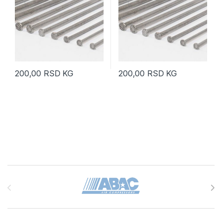
200,00
RSD
KG
200,00
RSD
KG
Brands Carousel