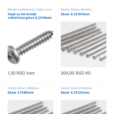
Metalna galanterija
,
Vijak za lim
,
Ekseri
,
Ekseri
,
Metalna
Vijak za lim krstak cilindrična
galanterija
Vijak za lim krstak
Ekser 4.2X100mm
glava
cilindrična glava 4,2X16mm
1,50
RSD
kom
200,00
RSD
KG
Ekseri
,
Ekseri
,
Metalna
Ekseri
,
Ekseri
,
Metalna
galanterija
galanterija
Ekser 3.1X60mm
Ekser 4.2X120mm