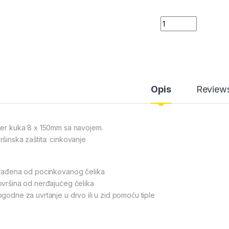
Luster kuka 8x150m
Opis
Review
ter kuka 8 x 150mm sa navojem.
ršinska zaštita: cinkovanje
zrađena od pocinkovanog čelika
ovršina od nerđajućeg čelika
ogodne za uvrtanje u drvo ili u zid pomoću tiple