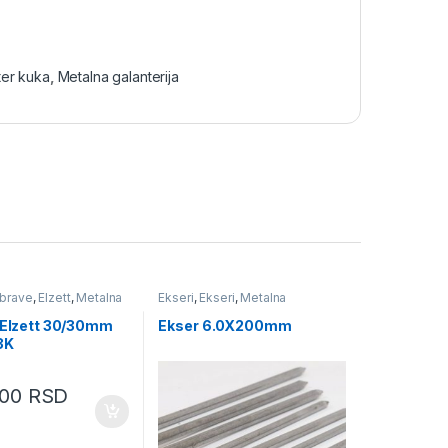
ter kuka
,
Metalna galanterija
a brave
,
Elzett
,
Metalna
Ekseri
,
Ekseri
,
Metalna
a
,
Okov za vrata i
galanterija
r Elzett 30/30mm
Ekser 6.0X200mm
3K
,00
RSD