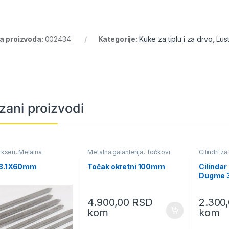
ra proizvoda:
002434
Kategorije:
Kuke za tiplu i za drvo
,
Lus
zani proizvodi
Ekseri
,
Metalna
Metalna galanterija
,
Točkovi
Cilindri z
ija
galanterij
prozore
 3.1X60mm
Točak okretni 100mm
Cilinda
Dugme 
4.900,00
RSD
2.300
kom
kom