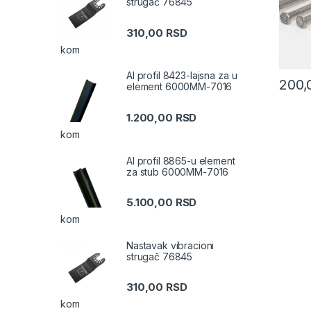
strugač 76845
310,00
RSD
kom
Al profil 8423-lajsna za u
200
element 6000MM-7016
1.200,00
RSD
kom
Al profil 8865-u element
za stub 6000MM-7016
5.100,00
RSD
kom
Nastavak vibracioni
strugač 76845
310,00
RSD
kom