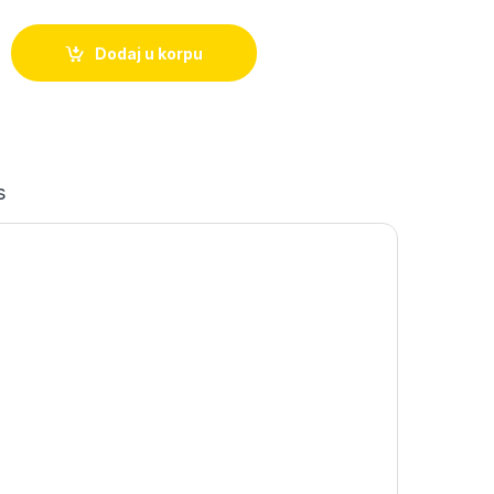
m (138) quantity
Dodaj u korpu
s