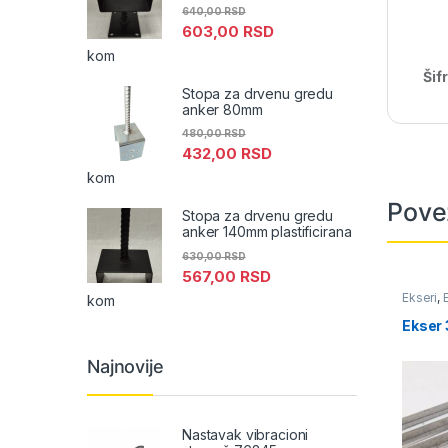
640,00
RSD
603,00
RSD
kom
Šif
Stopa za drvenu gredu
anker 80mm
480,00
RSD
432,00
RSD
kom
Pove
Stopa za drvenu gredu
anker 140mm plastificirana
630,00
RSD
567,00
RSD
Ekseri
,
kom
galanter
Ekser
Najnovije
Nastavak vibracioni