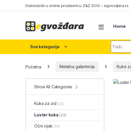
Skip to navigation
Skip to content
Dobrodošli u online prodavnicu Z&Z DOO – egvozdjara.rs
Home
Search fo
Sve kategorije
Početna
Metalna galanterija
Kuke za
Show All Categories
Kuka za zid
(22)
Luster kuka
(23)
Očni vijak
(14)