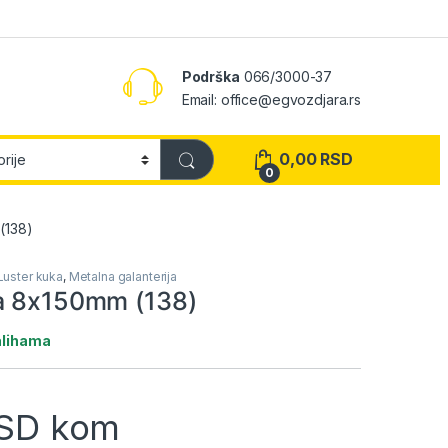
Podrška
066/3000-37
Email: office@egvozdjara.rs
0,00
RSD
0
(138)
Luster kuka
,
Metalna galanterija
a 8x150mm (138)
alihama
SD
kom