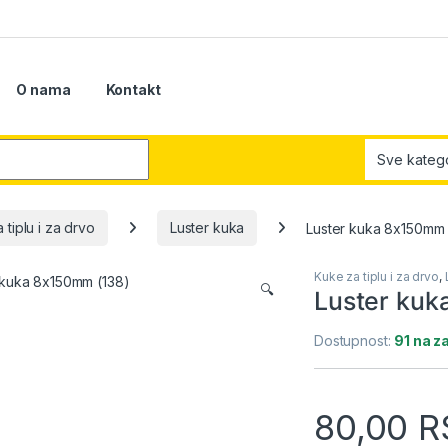
O nama
Kontakt
r:
 tiplu i za drvo
Luster kuka
Luster kuka 8x150mm 
Kuke za tiplu i za drvo
,
🔍
Luster kuk
Dostupnost:
91 na z
80,00
R