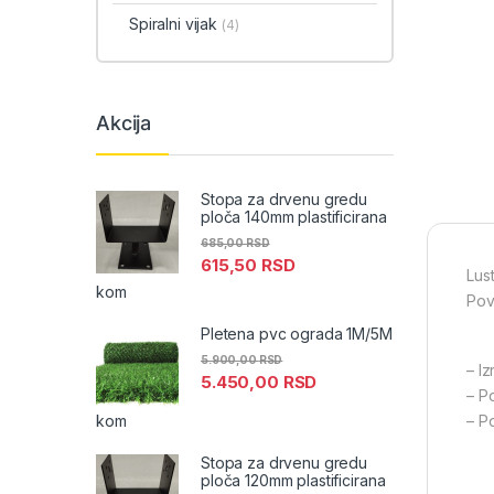
Spiralni vijak
(4)
Akcija
Stopa za drvenu gredu
ploča 140mm plastificirana
685,00
RSD
615,50
RSD
Lus
kom
Pov
Pletena pvc ograda 1M/5M
5.900,00
RSD
– I
5.450,00
RSD
– P
kom
– P
Stopa za drvenu gredu
ploča 120mm plastificirana