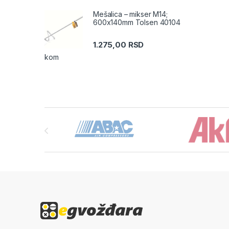
Mešalica – mikser M14;
600x140mm Tolsen 40104
1.275,00
RSD
kom
Brands Carousel