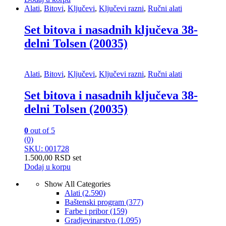
Alati
,
Bitovi
,
Ključevi
,
Ključevi razni
,
Ručni alati
Set bitova i nasadnih ključeva 38-
delni Tolsen (20035)
Alati
,
Bitovi
,
Ključevi
,
Ključevi razni
,
Ručni alati
Set bitova i nasadnih ključeva 38-
delni Tolsen (20035)
0
out of 5
(0)
SKU: 001728
1.500,00
RSD
set
Dodaj u korpu
Show All Categories
Alati
(2.590)
Baštenski program
(377)
Farbe i pribor
(159)
Gradjevinarstvo
(1.095)