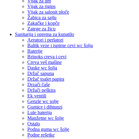
Vijak za lim
Vijak za rigips
Vijak za salonit ploče
Žabica za sajlu
Zakačke i kopče
Zatege za žicu
Sanitarija i oprema za kupatilo
Aeratori i perlatori
Baltik veze i ispirne cevi wc šolja
Baterije
Brinoks creva i cevi
Creva veš mašine
Daske wc šolja
Držač sapuna
Držač toalet papira
Drzači čaše
Držači peškira
Ek ventili
Genzle wc solje
Gumice i dihtunzi
Lule baterija
Manžetne wc šolje
Ostalo
Podna guma wc šolje
Podne rešetke