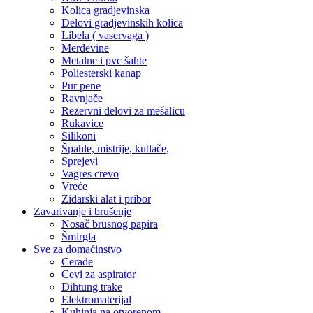
Kolica gradjevinska
Delovi gradjevinskih kolica
Libela ( vaservaga )
Merdevine
Metalne i pvc šahte
Poliesterski kanap
Pur pene
Ravnjače
Rezervni delovi za mešalicu
Rukavice
Silikoni
Špahle, mistrije, kutlače,
Sprejevi
Vagres crevo
Vreće
Zidarski alat i pribor
Zavarivanje i brušenje
Nosač brusnog papira
Šmirgla
Sve za domaćinstvo
Cerade
Cevi za aspirator
Dihtung trake
Elektromaterijal
Kuhinja na otvorenom