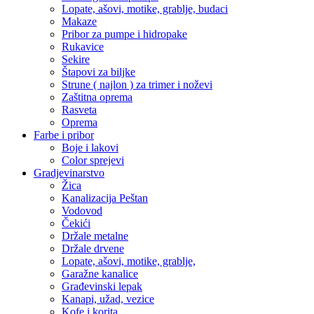
Lopate, ašovi, motike, grablje, budaci
Makaze
Pribor za pumpe i hidropake
Rukavice
Sekire
Štapovi za biljke
Strune ( najlon ) za trimer i noževi
Zaštitna oprema
Rasveta
Oprema
Farbe i pribor
Boje i lakovi
Color sprejevi
Gradjevinarstvo
Žica
Kanalizacija Peštan
Vodovod
Čekići
Držale metalne
Držale drvene
Lopate, ašovi, motike, grablje,
Garažne kanalice
Građevinski lepak
Kanapi, užad, vezice
Kofe i korita