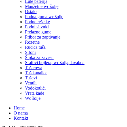
Lule baterija
Manžetne wc šolje
Ostalo
Podna guma wc šolje
Podne rešetke
Podni slivnici
Prelazne gume
Pribor za zaptivanje
Rozetne
Ručica tuša
Sifoni
Šipka za zavesu
Srafovi bojlera, wc šolja, lavaboa
Tuš creva
Tuš kanalice
Tuševi
Ventili
Vodokotlići
Vrata kade
Wc šolje
Home
O nama
Kontakt