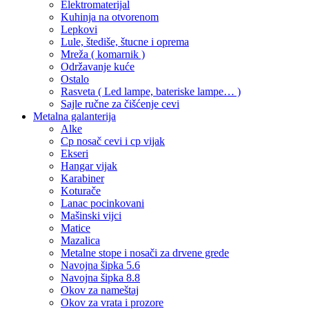
Elektromaterijal
Kuhinja na otvorenom
Lepkovi
Lule, štediše, štucne i oprema
Mreža ( komarnik )
Održavanje kuće
Ostalo
Rasveta ( Led lampe, bateriske lampe… )
Sajle ručne za čišćenje cevi
Metalna galanterija
Alke
Cp nosač cevi i cp vijak
Ekseri
Hangar vijak
Karabiner
Koturače
Lanac pocinkovani
Mašinski vijci
Matice
Mazalica
Metalne stope i nosači za drvene grede
Navojna šipka 5.6
Navojna šipka 8.8
Okov za nameštaj
Okov za vrata i prozore