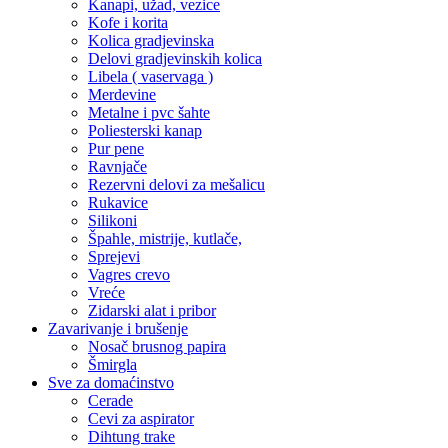
Kanapi, užad, vezice
Kofe i korita
Kolica gradjevinska
Delovi gradjevinskih kolica
Libela ( vaservaga )
Merdevine
Metalne i pvc šahte
Poliesterski kanap
Pur pene
Ravnjače
Rezervni delovi za mešalicu
Rukavice
Silikoni
Špahle, mistrije, kutlače,
Sprejevi
Vagres crevo
Vreće
Zidarski alat i pribor
Zavarivanje i brušenje
Nosač brusnog papira
Šmirgla
Sve za domaćinstvo
Cerade
Cevi za aspirator
Dihtung trake