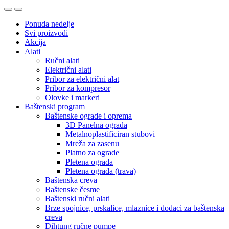
Ponuda nedelje
Svi proizvodi
Akcija
Alati
Ručni alati
Električni alati
Pribor za električni alat
Pribor za kompresor
Olovke i markeri
Baštenski program
Baštenske ograde i oprema
3D Panelna ograda
Metalnoplastificiran stubovi
Mreža za zasenu
Platno za ograde
Pletena ograda
Pletena ograda (trava)
Baštenska creva
Baštenske česme
Baštenski ručni alati
Brze spojnice, prskalice, mlaznice i dodaci za baštenska
creva
Dihtung ručne pumpe