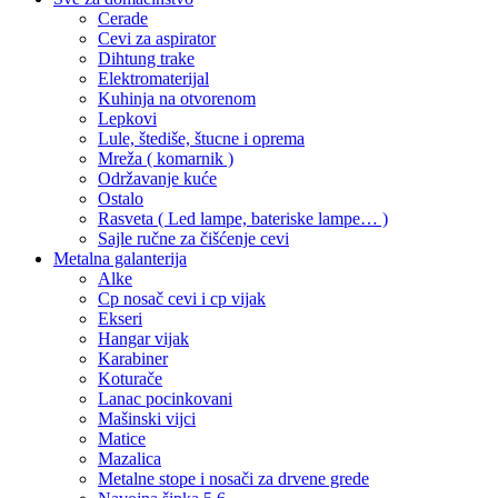
Cerade
Cevi za aspirator
Dihtung trake
Elektromaterijal
Kuhinja na otvorenom
Lepkovi
Lule, štediše, štucne i oprema
Mreža ( komarnik )
Održavanje kuće
Ostalo
Rasveta ( Led lampe, bateriske lampe… )
Sajle ručne za čišćenje cevi
Metalna galanterija
Alke
Cp nosač cevi i cp vijak
Ekseri
Hangar vijak
Karabiner
Koturače
Lanac pocinkovani
Mašinski vijci
Matice
Mazalica
Metalne stope i nosači za drvene grede