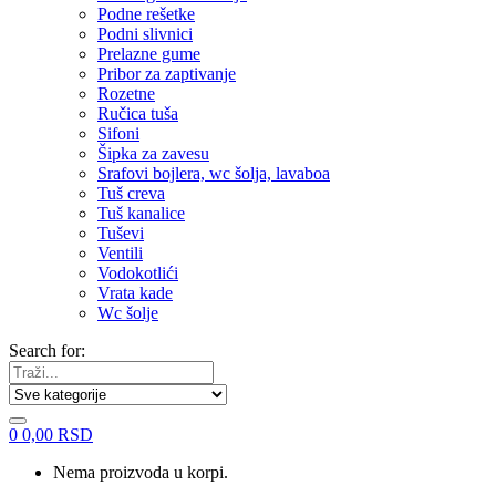
Podne rešetke
Podni slivnici
Prelazne gume
Pribor za zaptivanje
Rozetne
Ručica tuša
Sifoni
Šipka za zavesu
Srafovi bojlera, wc šolja, lavaboa
Tuš creva
Tuš kanalice
Tuševi
Ventili
Vodokotlići
Vrata kade
Wc šolje
Search for:
0
0,00
RSD
Nema proizvoda u korpi.