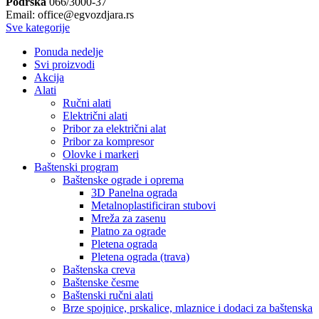
Podrška
066/3000-37
Email: office@egvozdjara.rs
Sve kategorije
Ponuda nedelje
Svi proizvodi
Akcija
Alati
Ručni alati
Električni alati
Pribor za električni alat
Pribor za kompresor
Olovke i markeri
Baštenski program
Baštenske ograde i oprema
3D Panelna ograda
Metalnoplastificiran stubovi
Mreža za zasenu
Platno za ograde
Pletena ograda
Pletena ograda (trava)
Baštenska creva
Baštenske česme
Baštenski ručni alati
Brze spojnice, prskalice, mlaznice i dodaci za baštenska