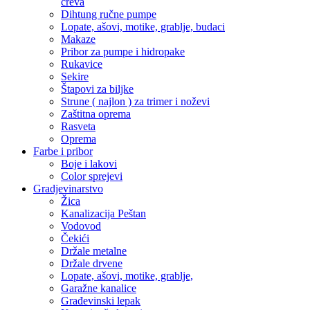
creva
Dihtung ručne pumpe
Lopate, ašovi, motike, grablje, budaci
Makaze
Pribor za pumpe i hidropake
Rukavice
Sekire
Štapovi za biljke
Strune ( najlon ) za trimer i noževi
Zaštitna oprema
Rasveta
Oprema
Farbe i pribor
Boje i lakovi
Color sprejevi
Gradjevinarstvo
Žica
Kanalizacija Peštan
Vodovod
Čekići
Držale metalne
Držale drvene
Lopate, ašovi, motike, grablje,
Garažne kanalice
Građevinski lepak