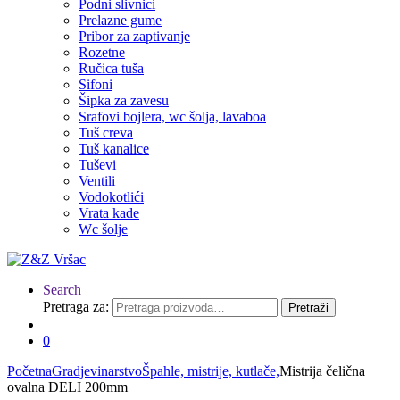
Podni slivnici
Prelazne gume
Pribor za zaptivanje
Rozetne
Ručica tuša
Sifoni
Šipka za zavesu
Srafovi bojlera, wc šolja, lavaboa
Tuš creva
Tuš kanalice
Tuševi
Ventili
Vodokotlići
Vrata kade
Wc šolje
Search
Pretraga za:
Pretraži
0
Početna
Gradjevinarstvo
Špahle, mistrije, kutlače,
Mistrija čelična
ovalna DELI 200mm