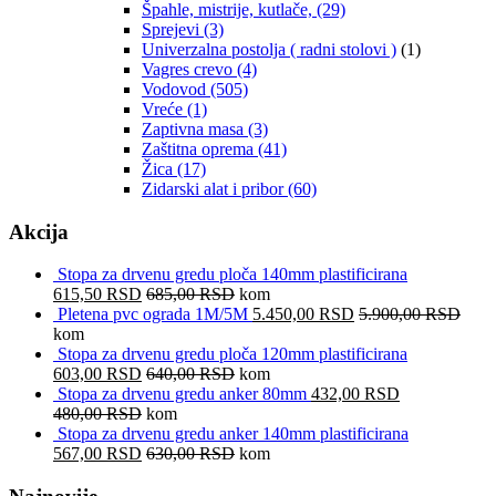
Špahle, mistrije, kutlače,
(29)
Sprejevi
(3)
Univerzalna postolja ( radni stolovi )
(1)
Vagres crevo
(4)
Vodovod
(505)
Vreće
(1)
Zaptivna masa
(3)
Zaštitna oprema
(41)
Žica
(17)
Zidarski alat i pribor
(60)
Akcija
Stopa za drvenu gredu ploča 140mm plastificirana
615,50
RSD
685,00
RSD
kom
Pletena pvc ograda 1M/5M
5.450,00
RSD
5.900,00
RSD
kom
Stopa za drvenu gredu ploča 120mm plastificirana
603,00
RSD
640,00
RSD
kom
Stopa za drvenu gredu anker 80mm
432,00
RSD
480,00
RSD
kom
Stopa za drvenu gredu anker 140mm plastificirana
567,00
RSD
630,00
RSD
kom