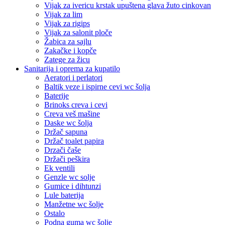
Vijak za ivericu krstak upuštena glava žuto cinkovan
Vijak za lim
Vijak za rigips
Vijak za salonit ploče
Žabica za sajlu
Zakačke i kopče
Zatege za žicu
Sanitarija i oprema za kupatilo
Aeratori i perlatori
Baltik veze i ispirne cevi wc šolja
Baterije
Brinoks creva i cevi
Creva veš mašine
Daske wc šolja
Držač sapuna
Držač toalet papira
Drzači čaše
Držači peškira
Ek ventili
Genzle wc solje
Gumice i dihtunzi
Lule baterija
Manžetne wc šolje
Ostalo
Podna guma wc šolje