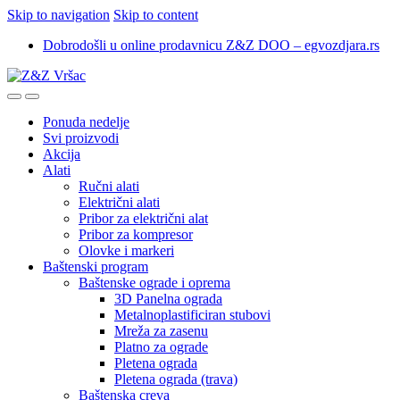
Skip to navigation
Skip to content
Dobrodošli u online prodavnicu Z&Z DOO – egvozdjara.rs
Ponuda nedelje
Svi proizvodi
Akcija
Alati
Ručni alati
Električni alati
Pribor za električni alat
Pribor za kompresor
Olovke i markeri
Baštenski program
Baštenske ograde i oprema
3D Panelna ograda
Metalnoplastificiran stubovi
Mreža za zasenu
Platno za ograde
Pletena ograda
Pletena ograda (trava)
Baštenska creva