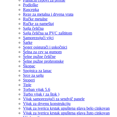
Plastični čepovi za profile
Podloške
Rascepka
Reze za metalna i drvena vrata
Ručke metalne
Ručke za nameštaj
Sajla čelična
Sajla čelična sa PVC zaštitom
Samorezujući vijci
Šarke
Seger osigurači i uskočnici
Šelna za cev sa gumom
Šelne pužne čelične
Šelne pužne prohromske
Škopac
Spojnica za lanac
Srce za sajlu
Stoperi
Tiple
Torban vijak 5.6
Turbo vijak ( za štok )
Vijak samorezujući za sendvič panele
Vijak za drvenu konstrukciju
Vijak za ivericu krstak upuštena glava belo cinkovan
Vijak za ivericu krstak upuštena glava žuto cinkovan