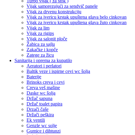
Turbo vijak ( za štok )
Vijak samorezujući za sendvič panele
Vijak za drvenu konstrukciju
Vijak za ivericu krstak upuštena glava belo cinkovan
Vijak za ivericu krstak upuštena glava žuto cinkovan
Vijak za lim
Vijak za rigips
Vijak za salonit ploče
Žabica za sajlu
Zakačke i kopče
Zatege za žicu
Sanitarija i oprema za kupatilo
Aeratori i perlatori
Baltik veze i ispirne cevi wc šolja
Baterije
Brinoks creva i cevi
Creva veš mašine
Daske wc šolja
Držač sapuna
Držač toalet papira
Drzači čaše
Držači peškira
Ek ventili
Genzle wc solje
Gumice i dihtunzi