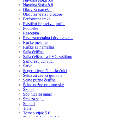
Navojna šipka 5.6
Navojna šipka 8.8
Okov za nameštaj
Okov za vrata i prozore
Perforirana traka
Plastični čepovi za profile
Podloške
Rascepka
Reze za metalna i drvena vrata
Ručke metalne
Ručke za nameštaj
Sajla čelična
Sajla čelična sa PVC zaštitom
Samorezujući vijci
Šarke
Seger osigurači i uskočnici
Šelna za cev sa gumom
Šelne pužne čelične
Šelne pužne prohromske
Škopac
Spojnica za lanac
Srce za sajlu
Stoperi
Tiple
Torban vijak 5.6