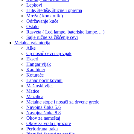
Lepkovi
Lule, štediše, štucne i oprema
Mreža ( komarnik )
Održavanje kuće
Ostalo
Rasveta ( Led lampe, bateriske lampe… )
Sajle ručne za čišćenje cevi
Metalna galanterija
Alke
Cp nosač cevi i cp vijak
Ekseri
Hangar vijak
Karabiner
Koturače
Lanac pocinkovani
Mašinski vijci
Matice
Mazalica
Metalne stope i nosači za drvene grede
Navojna šipka 5.6
Navojna šipka 8.8
Okov za nameštaj
Okov za vrata i prozore
Perforirana traka