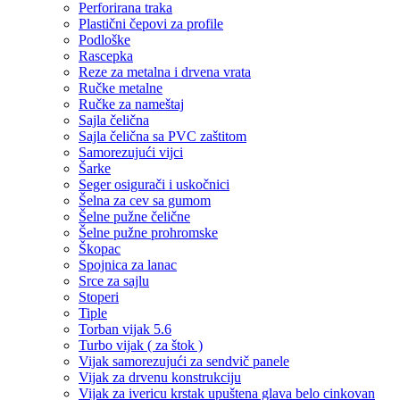
Perforirana traka
Plastični čepovi za profile
Podloške
Rascepka
Reze za metalna i drvena vrata
Ručke metalne
Ručke za nameštaj
Sajla čelična
Sajla čelična sa PVC zaštitom
Samorezujući vijci
Šarke
Seger osigurači i uskočnici
Šelna za cev sa gumom
Šelne pužne čelične
Šelne pužne prohromske
Škopac
Spojnica za lanac
Srce za sajlu
Stoperi
Tiple
Torban vijak 5.6
Turbo vijak ( za štok )
Vijak samorezujući za sendvič panele
Vijak za drvenu konstrukciju
Vijak za ivericu krstak upuštena glava belo cinkovan