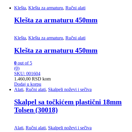
Klešta
,
Klešta za armaturu
,
Ručni alati
Klešta za armaturu 450mm
Klešta
,
Klešta za armaturu
,
Ručni alati
Klešta za armaturu 450mm
0
out of 5
(0)
SKU: 001604
1.460,00
RSD
kom
Dodaj u korpu
Alati
,
Ručni alati
,
Skalpeli noževi i sečiva
Skalpel sa točkićem plastični 18mm
Tolsen (30018)
Alati
,
Ručni alati
,
Skalpeli noževi i sečiva