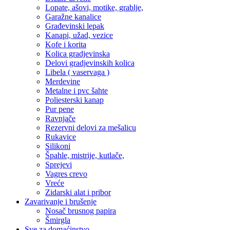
Lopate, ašovi, motike, grablje,
Garažne kanalice
Građevinski lepak
Kanapi, užad, vezice
Kofe i korita
Kolica gradjevinska
Delovi gradjevinskih kolica
Libela ( vaservaga )
Merdevine
Metalne i pvc šahte
Poliesterski kanap
Pur pene
Ravnjače
Rezervni delovi za mešalicu
Rukavice
Silikoni
Špahle, mistrije, kutlače,
Sprejevi
Vagres crevo
Vreće
Zidarski alat i pribor
Zavarivanje i brušenje
Nosač brusnog papira
Šmirgla
Sve za domaćinstvo