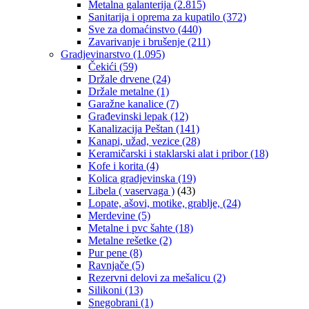
Metalna galanterija
(2.815)
Sanitarija i oprema za kupatilo
(372)
Sve za domaćinstvo
(440)
Zavarivanje i brušenje
(211)
Gradjevinarstvo
(1.095)
Čekići
(59)
Držale drvene
(24)
Držale metalne
(1)
Garažne kanalice
(7)
Građevinski lepak
(12)
Kanalizacija Peštan
(141)
Kanapi, užad, vezice
(28)
Keramičarski i staklarski alat i pribor
(18)
Kofe i korita
(4)
Kolica gradjevinska
(19)
Libela ( vaservaga )
(43)
Lopate, ašovi, motike, grablje,
(24)
Merdevine
(5)
Metalne i pvc šahte
(18)
Metalne rešetke
(2)
Pur pene
(8)
Ravnjače
(5)
Rezervni delovi za mešalicu
(2)
Silikoni
(13)
Snegobrani
(1)