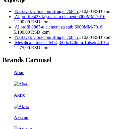
Najnovije
Nastavak vibracioni strugač 76845
310,00
RSD
kom
Al profil 8423-lajsna za u element 6000MM-7016
1.200,00
RSD
kom
Al profil 8865-u element za stub 6000MM-7016
5.100,00
RSD
kom
Nastavak vibracioni strugač 76845
310,00
RSD
kom
Mešalica – mikser M14; 600x140mm Tolsen 40104
1.275,00
RSD
kom
Brands Carousel
Abac
Akfix
Ariston