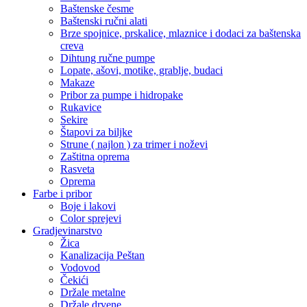
Baštenske česme
Baštenski ručni alati
Brze spojnice, prskalice, mlaznice i dodaci za baštenska
creva
Dihtung ručne pumpe
Lopate, ašovi, motike, grablje, budaci
Makaze
Pribor za pumpe i hidropake
Rukavice
Sekire
Štapovi za biljke
Strune ( najlon ) za trimer i noževi
Zaštitna oprema
Rasveta
Oprema
Farbe i pribor
Boje i lakovi
Color sprejevi
Gradjevinarstvo
Žica
Kanalizacija Peštan
Vodovod
Čekići
Držale metalne
Držale drvene