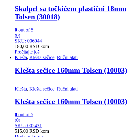
Skalpel sa točkićem plastični 18mm
Tolsen (30018)
0
out of 5
(0)
SKU: 006944
180,00
RSD
kom
Pročitajte još
Klešta
,
Klešta sečice
,
Ručni alati
Klešta sečice 160mm Tolsen (10003)
Klešta
,
Klešta sečice
,
Ručni alati
Klešta sečice 160mm Tolsen (10003)
0
out of 5
(0)
SKU: 002431
515,00
RSD
kom
Dodaj u korpu