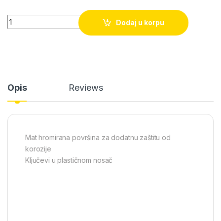
Set okasto-viljuškastih ključeva DELI 6-19mm, 8kom quantity
Dodaj u korpu
Opis
Reviews
Mat hromirana površina za dodatnu zaštitu od
korozije
Ključevi u plastičnom nosač