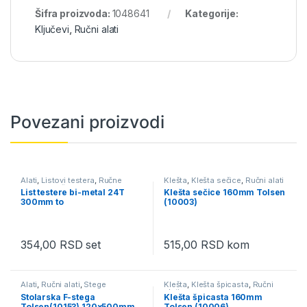
Šifra proizvoda:
1048641
Kategorije:
Ključevi
,
Ručni alati
Povezani proizvodi
Alati
,
Listovi testera
,
Ručne
Klešta
,
Klešta sečice
,
Ručni alati
testere
,
Ručni alati
List testere bi-metal 24T
Klešta sečice 160mm Tolsen
300mm to
(10003)
354,00
RSD
set
515,00
RSD
kom
Alati
,
Ručni alati
,
Stege
Klešta
,
Klešta špicasta
,
Ručni
alati
Stolarska F-stega
Klešta špicasta 160mm
Tolsen(10153) 120x500mm
Tolsen (10006)