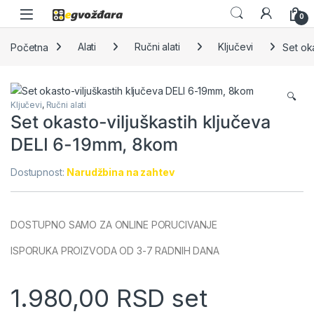
Skip to navigation
Skip to content
0
Početna
Alati
Ručni alati
Ključevi
Set ok
🔍
Ključevi
,
Ručni alati
Set okasto-viljuškastih ključeva
DELI 6-19mm, 8kom
Dostupnost:
Narudžbina na zahtev
DOSTUPNO SAMO ZA ONLINE PORUCIVANJE
ISPORUKA PROIZVODA OD 3-7 RADNIH DANA
1.980,00
RSD
set