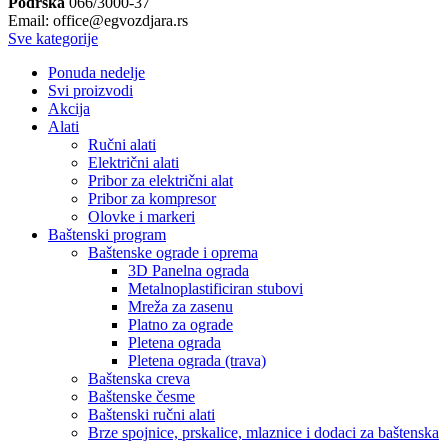
Podrška
066/3000-37
Email: office@egvozdjara.rs
Sve kategorije
Ponuda nedelje
Svi proizvodi
Akcija
Alati
Ručni alati
Električni alati
Pribor za električni alat
Pribor za kompresor
Olovke i markeri
Baštenski program
Baštenske ograde i oprema
3D Panelna ograda
Metalnoplastificiran stubovi
Mreža za zasenu
Platno za ograde
Pletena ograda
Pletena ograda (trava)
Baštenska creva
Baštenske česme
Baštenski ručni alati
Brze spojnice, prskalice, mlaznice i dodaci za baštenska