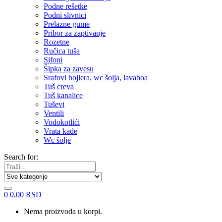
Podne rešetke
Podni slivnici
Prelazne gume
Pribor za zaptivanje
Rozetne
Ručica tuša
Sifoni
Šipka za zavesu
Srafovi bojlera, wc šolja, lavaboa
Tuš creva
Tuš kanalice
Tuševi
Ventili
Vodokotlići
Vrata kade
Wc šolje
Search for:
0
0,00
RSD
Nema proizvoda u korpi.