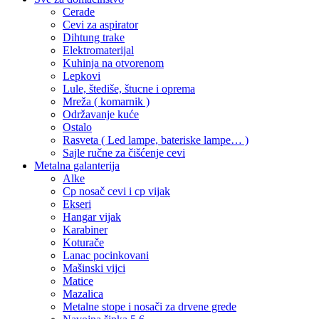
Cerade
Cevi za aspirator
Dihtung trake
Elektromaterijal
Kuhinja na otvorenom
Lepkovi
Lule, štediše, štucne i oprema
Mreža ( komarnik )
Održavanje kuće
Ostalo
Rasveta ( Led lampe, bateriske lampe… )
Sajle ručne za čišćenje cevi
Metalna galanterija
Alke
Cp nosač cevi i cp vijak
Ekseri
Hangar vijak
Karabiner
Koturače
Lanac pocinkovani
Mašinski vijci
Matice
Mazalica
Metalne stope i nosači za drvene grede