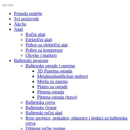
Ponuda nedelje
Svi proizvodi
Akcija
Alati
Ručni alati
Električni alati
Pribor za električni alat
Pribor za kompresor
Olovke i markeri
Baštenski program
Baštenske ograde i oprema
3D Panelna ograda
Metalnoplastificiran stubovi
Mreža za zasenu
Platno za ograde
Pletena ograda
Pletena ograda (trava)
Baštenska creva
Baštenske česme
Baštenski ručni alati
Brze spojnice, prskalice, mlaznice i dodaci za baštenska
creva
Dihtung ručne pumpe