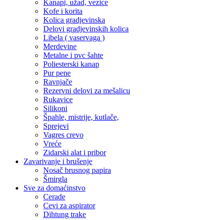
Kanapi, užad, vezice
Kofe i korita
Kolica gradjevinska
Delovi gradjevinskih kolica
Libela ( vaservaga )
Merdevine
Metalne i pvc šahte
Poliesterski kanap
Pur pene
Ravnjače
Rezervni delovi za mešalicu
Rukavice
Silikoni
Špahle, mistrije, kutlače,
Sprejevi
Vagres crevo
Vreće
Zidarski alat i pribor
Zavarivanje i brušenje
Nosač brusnog papira
Šmirgla
Sve za domaćinstvo
Cerade
Cevi za aspirator
Dihtung trake