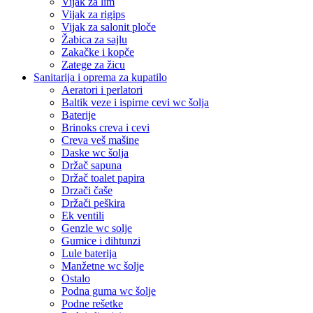
Vijak za lim
Vijak za rigips
Vijak za salonit ploče
Žabica za sajlu
Zakačke i kopče
Zatege za žicu
Sanitarija i oprema za kupatilo
Aeratori i perlatori
Baltik veze i ispirne cevi wc šolja
Baterije
Brinoks creva i cevi
Creva veš mašine
Daske wc šolja
Držač sapuna
Držač toalet papira
Drzači čaše
Držači peškira
Ek ventili
Genzle wc solje
Gumice i dihtunzi
Lule baterija
Manžetne wc šolje
Ostalo
Podna guma wc šolje
Podne rešetke