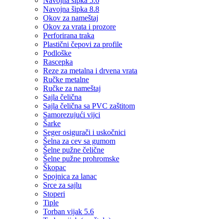
Navojna šipka 5.6
Navojna šipka 8.8
Okov za nameštaj
Okov za vrata i prozore
Perforirana traka
Plastični čepovi za profile
Podloške
Rascepka
Reze za metalna i drvena vrata
Ručke metalne
Ručke za nameštaj
Sajla čelična
Sajla čelična sa PVC zaštitom
Samorezujući vijci
Šarke
Seger osigurači i uskočnici
Šelna za cev sa gumom
Šelne pužne čelične
Šelne pužne prohromske
Škopac
Spojnica za lanac
Srce za sajlu
Stoperi
Tiple
Torban vijak 5.6