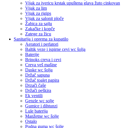
Vijak za ivericu krstak upuštena glava žuto cinkovan
Vijak za lim
Vijak za rigips
Vijak za salonit ploče
Žabica za sajlu
Zakačke i kopče
Zatege za žicu
Sanitarija i oprema za kupatilo
Aeratori i perlatori
Baltik veze i ispirne cevi wc šolja
Baterije
Brinoks creva i cevi
Creva veš mašine
Daske wc šolja
Držač sapuna
Držač toalet papira
Drzači čaše
Držači peškira
Ek ventili
Genzle wc solje
Gumice i dihtunzi
Lule baterija
Manžetne wc šolje
Ostalo
Podna guma wc šolje