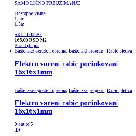
SAMO LIČNO PREUZIMANJE
Dostupne visine
1,2m
1,5m
SKU: 000687
165,00
RSD
M2
Pročitajte još
Baštenske ograde i oprema
,
Baštenski program
,
Rabic pletiva
Elektro vareni rabic pocinkovani
16x16x1mm
Baštenske ograde i oprema
,
Baštenski program
,
Rabic pletiva
Elektro vareni rabic pocinkovani
16x16x1mm
0
out of 5
(0)