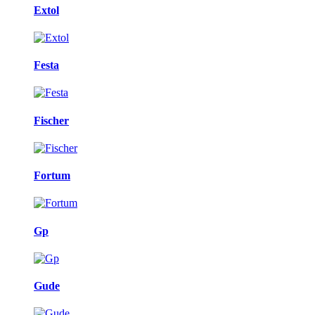
Extol
Festa
Fischer
Fortum
Gp
Gude