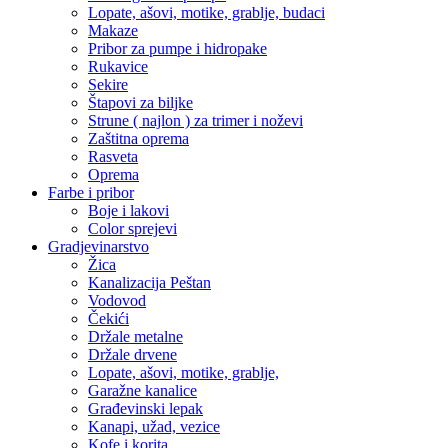
Lopate, ašovi, motike, grablje, budaci
Makaze
Pribor za pumpe i hidropake
Rukavice
Sekire
Štapovi za biljke
Strune ( najlon ) za trimer i noževi
Zaštitna oprema
Rasveta
Oprema
Farbe i pribor
Boje i lakovi
Color sprejevi
Gradjevinarstvo
Žica
Kanalizacija Peštan
Vodovod
Čekići
Držale metalne
Držale drvene
Lopate, ašovi, motike, grablje,
Garažne kanalice
Građevinski lepak
Kanapi, užad, vezice
Kofe i korita