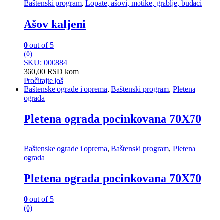
Baštenski program
,
Lopate, ašovi, motike, grablje, budaci
Ašov kaljeni
0
out of 5
(0)
SKU: 000884
360,00
RSD
kom
Pročitajte još
Baštenske ograde i oprema
,
Baštenski program
,
Pletena
ograda
Pletena ograda pocinkovana 70X70
Baštenske ograde i oprema
,
Baštenski program
,
Pletena
ograda
Pletena ograda pocinkovana 70X70
0
out of 5
(0)