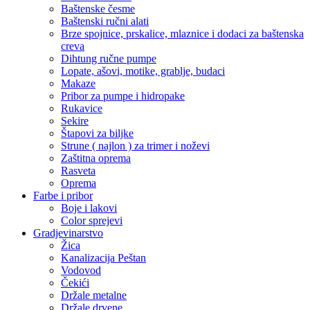
Baštenske česme
Baštenski ručni alati
Brze spojnice, prskalice, mlaznice i dodaci za baštenska
creva
Dihtung ručne pumpe
Lopate, ašovi, motike, grablje, budaci
Makaze
Pribor za pumpe i hidropake
Rukavice
Sekire
Štapovi za biljke
Strune ( najlon ) za trimer i noževi
Zaštitna oprema
Rasveta
Oprema
Farbe i pribor
Boje i lakovi
Color sprejevi
Gradjevinarstvo
Žica
Kanalizacija Peštan
Vodovod
Čekići
Držale metalne
Držale drvene