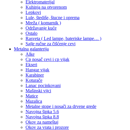
Elektromaterijal
Kuhinja na otvorenom
Lepkovi
Lule, štediše, štucne i oprema
Mreža ( komarnik )
Održavanje kuće
Ostalo
Rasveta ( Led lampe, bateriske lampe… )
Sajle ručne za čišćenje cevi
Metalna galanterija
Alke
Cp nosač cevi i cp vijak
Ekseri
Hangar vijak
Karabiner
Koturače
Lanac pocinkovani
Mašinski vijci
Matice
Mazalica
Metalne stope i nosači za drvene grede
Navojna šipka 5.6
Navojna šipka 8.8
Okov za nameštaj
Okov za vrata i prozore