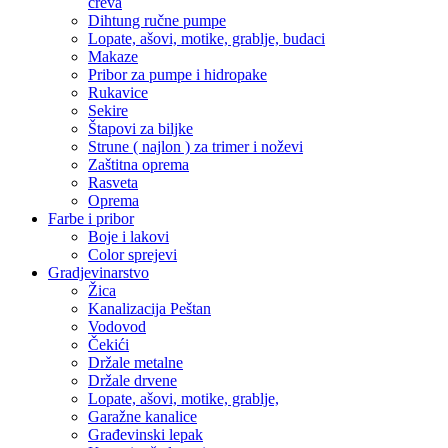
creva
Dihtung ručne pumpe
Lopate, ašovi, motike, grablje, budaci
Makaze
Pribor za pumpe i hidropake
Rukavice
Sekire
Štapovi za biljke
Strune ( najlon ) za trimer i noževi
Zaštitna oprema
Rasveta
Oprema
Farbe i pribor
Boje i lakovi
Color sprejevi
Gradjevinarstvo
Žica
Kanalizacija Peštan
Vodovod
Čekići
Držale metalne
Držale drvene
Lopate, ašovi, motike, grablje,
Garažne kanalice
Građevinski lepak