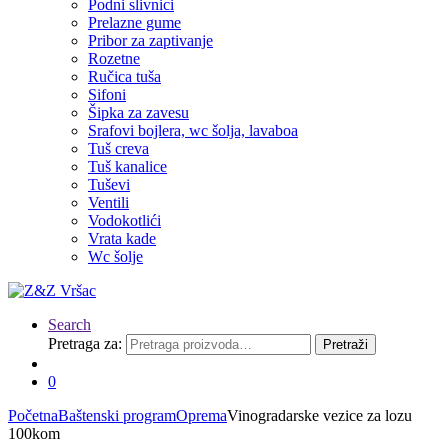
Podni slivnici
Prelazne gume
Pribor za zaptivanje
Rozetne
Ručica tuša
Sifoni
Šipka za zavesu
Srafovi bojlera, wc šolja, lavaboa
Tuš creva
Tuš kanalice
Tuševi
Ventili
Vodokotlići
Vrata kade
Wc šolje
Search
Pretraga za:
Pretraži
0
Početna
Baštenski program
Oprema
Vinogradarske vezice za lozu
100kom