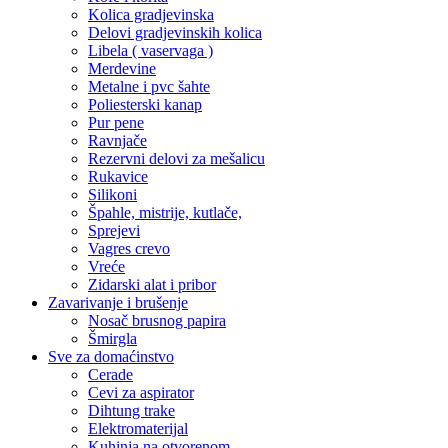
Kolica gradjevinska
Delovi gradjevinskih kolica
Libela ( vaservaga )
Merdevine
Metalne i pvc šahte
Poliesterski kanap
Pur pene
Ravnjače
Rezervni delovi za mešalicu
Rukavice
Silikoni
Špahle, mistrije, kutlače,
Sprejevi
Vagres crevo
Vreće
Zidarski alat i pribor
Zavarivanje i brušenje
Nosač brusnog papira
Šmirgla
Sve za domaćinstvo
Cerade
Cevi za aspirator
Dihtung trake
Elektromaterijal
Kuhinja na otvorenom