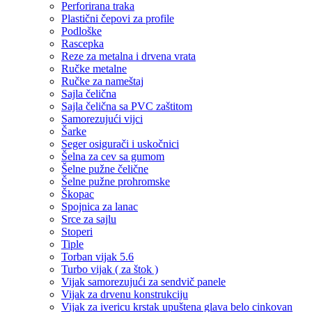
Perforirana traka
Plastični čepovi za profile
Podloške
Rascepka
Reze za metalna i drvena vrata
Ručke metalne
Ručke za nameštaj
Sajla čelična
Sajla čelična sa PVC zaštitom
Samorezujući vijci
Šarke
Seger osigurači i uskočnici
Šelna za cev sa gumom
Šelne pužne čelične
Šelne pužne prohromske
Škopac
Spojnica za lanac
Srce za sajlu
Stoperi
Tiple
Torban vijak 5.6
Turbo vijak ( za štok )
Vijak samorezujući za sendvič panele
Vijak za drvenu konstrukciju
Vijak za ivericu krstak upuštena glava belo cinkovan