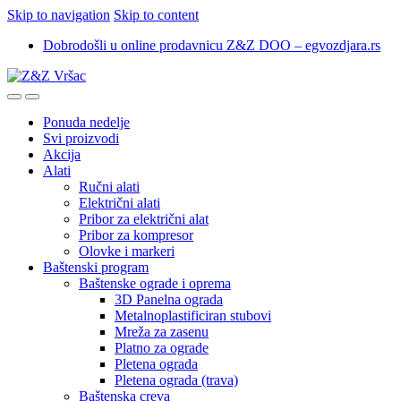
Skip to navigation
Skip to content
Dobrodošli u online prodavnicu Z&Z DOO – egvozdjara.rs
Ponuda nedelje
Svi proizvodi
Akcija
Alati
Ručni alati
Električni alati
Pribor za električni alat
Pribor za kompresor
Olovke i markeri
Baštenski program
Baštenske ograde i oprema
3D Panelna ograda
Metalnoplastificiran stubovi
Mreža za zasenu
Platno za ograde
Pletena ograda
Pletena ograda (trava)
Baštenska creva