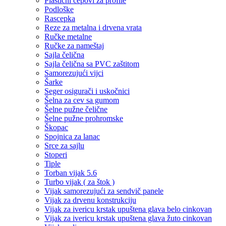
Plastični čepovi za profile
Podloške
Rascepka
Reze za metalna i drvena vrata
Ručke metalne
Ručke za nameštaj
Sajla čelična
Sajla čelična sa PVC zaštitom
Samorezujući vijci
Šarke
Seger osigurači i uskočnici
Šelna za cev sa gumom
Šelne pužne čelične
Šelne pužne prohromske
Škopac
Spojnica za lanac
Srce za sajlu
Stoperi
Tiple
Torban vijak 5.6
Turbo vijak ( za štok )
Vijak samorezujući za sendvič panele
Vijak za drvenu konstrukciju
Vijak za ivericu krstak upuštena glava belo cinkovan
Vijak za ivericu krstak upuštena glava žuto cinkovan