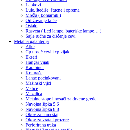
Lepkovi
Lule, štediše, štucne i oprema
Mreža ( komarnik )
Održavanje kuće
Ostalo
Rasveta ( Led lampe, bateriske lampe… )
Sajle ručne za čišćenje cevi
Metalna galanterija
Alke
Cp nosač cevi i cp vijak
Ekseri
Hangar vijak
Karabiner
Koturače
Lanac pocinkovani
Mašinski vijci
Matice
Mazalica
Metalne stope i nosači za drvene grede
Navojna šipka 5.6
Navojna šipka 8.8
Okov za nameštaj
Okov za vrata i prozore
Perforirana traka