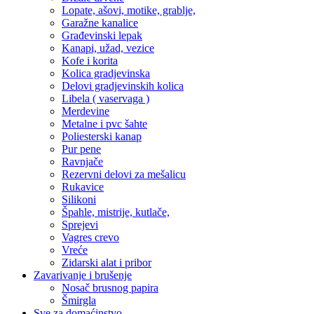
Lopate, ašovi, motike, grablje,
Garažne kanalice
Građevinski lepak
Kanapi, užad, vezice
Kofe i korita
Kolica gradjevinska
Delovi gradjevinskih kolica
Libela ( vaservaga )
Merdevine
Metalne i pvc šahte
Poliesterski kanap
Pur pene
Ravnjače
Rezervni delovi za mešalicu
Rukavice
Silikoni
Špahle, mistrije, kutlače,
Sprejevi
Vagres crevo
Vreće
Zidarski alat i pribor
Zavarivanje i brušenje
Nosač brusnog papira
Šmirgla
Sve za domaćinstvo