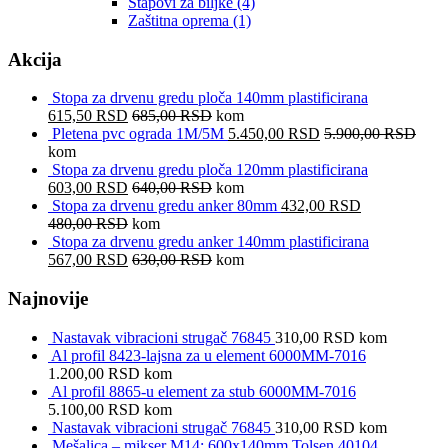
Štapovi za biljke
(4)
Zaštitna oprema
(1)
Akcija
Stopa za drvenu gredu ploča 140mm plastificirana
615,50
RSD
685,00
RSD
kom
Pletena pvc ograda 1M/5M
5.450,00
RSD
5.900,00
RSD
kom
Stopa za drvenu gredu ploča 120mm plastificirana
603,00
RSD
640,00
RSD
kom
Stopa za drvenu gredu anker 80mm
432,00
RSD
480,00
RSD
kom
Stopa za drvenu gredu anker 140mm plastificirana
567,00
RSD
630,00
RSD
kom
Najnovije
Nastavak vibracioni strugač 76845
310,00
RSD
kom
Al profil 8423-lajsna za u element 6000MM-7016
1.200,00
RSD
kom
Al profil 8865-u element za stub 6000MM-7016
5.100,00
RSD
kom
Nastavak vibracioni strugač 76845
310,00
RSD
kom
Mešalica – mikser M14; 600x140mm Tolsen 40104