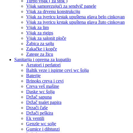
Turbo vijak ( za štok )
Vijak samorezujući za sendvič panele
Vijak za drvenu konstrukciju
Vijak za ivericu krstak upuštena glava belo cinkovan
Vijak za ivericu krstak upuštena glava žuto cinkovan
Vijak za lim
Vijak za rigips
Vijak za salonit ploče
Žabica za sajlu
Zakačke i kopče
Zatege za žicu
Sanitarija i oprema za kupatilo
Aeratori i perlatori
Baltik veze i ispirne cevi wc šolja
Baterije
Brinoks creva i cevi
Creva veš mašine
Daske wc šolja
Držač sapuna
Držač toalet papira
Drzači čaše
Držači peškira
Ek ventili
Genzle wc solje
Gumice i dihtunzi