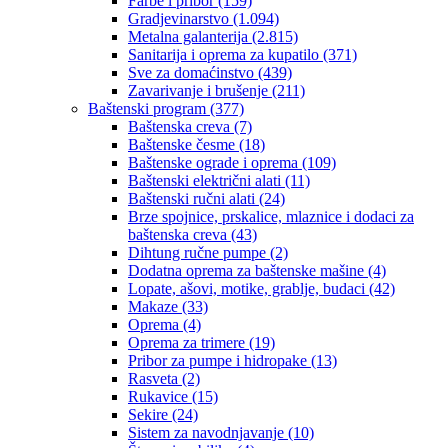
Farbe i pribor
(159)
Gradjevinarstvo
(1.094)
Metalna galanterija
(2.815)
Sanitarija i oprema za kupatilo
(371)
Sve za domaćinstvo
(439)
Zavarivanje i brušenje
(211)
Baštenski program
(377)
Baštenska creva
(7)
Baštenske česme
(18)
Baštenske ograde i oprema
(109)
Baštenski električni alati
(11)
Baštenski ručni alati
(24)
Brze spojnice, prskalice, mlaznice i dodaci za
baštenska creva
(43)
Dihtung ručne pumpe
(2)
Dodatna oprema za baštenske mašine
(4)
Lopate, ašovi, motike, grablje, budaci
(42)
Makaze
(33)
Oprema
(4)
Oprema za trimere
(19)
Pribor za pumpe i hidropake
(13)
Rasveta
(2)
Rukavice
(15)
Sekire
(24)
Sistem za navodnjavanje
(10)