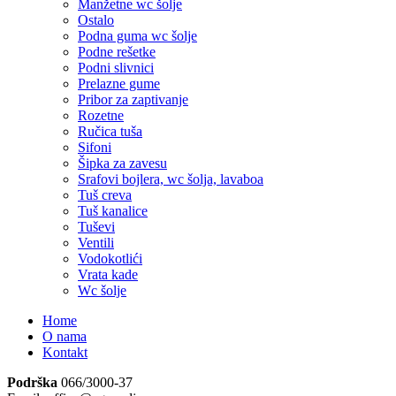
Manžetne wc šolje
Ostalo
Podna guma wc šolje
Podne rešetke
Podni slivnici
Prelazne gume
Pribor za zaptivanje
Rozetne
Ručica tuša
Sifoni
Šipka za zavesu
Srafovi bojlera, wc šolja, lavaboa
Tuš creva
Tuš kanalice
Tuševi
Ventili
Vodokotlići
Vrata kade
Wc šolje
Home
O nama
Kontakt
Podrška
066/3000-37