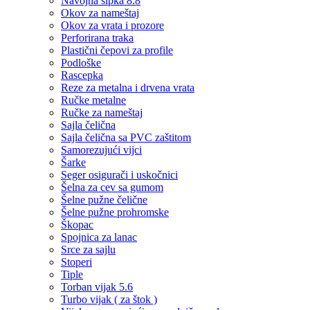
Navojna šipka 8.8
Okov za nameštaj
Okov za vrata i prozore
Perforirana traka
Plastični čepovi za profile
Podloške
Rascepka
Reze za metalna i drvena vrata
Ručke metalne
Ručke za nameštaj
Sajla čelična
Sajla čelična sa PVC zaštitom
Samorezujući vijci
Šarke
Seger osigurači i uskočnici
Šelna za cev sa gumom
Šelne pužne čelične
Šelne pužne prohromske
Škopac
Spojnica za lanac
Srce za sajlu
Stoperi
Tiple
Torban vijak 5.6
Turbo vijak ( za štok )