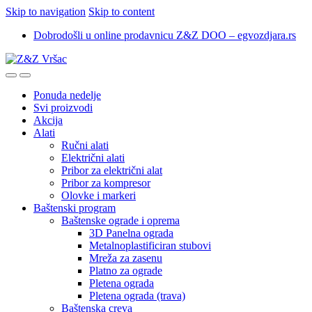
Skip to navigation
Skip to content
Dobrodošli u online prodavnicu Z&Z DOO – egvozdjara.rs
Ponuda nedelje
Svi proizvodi
Akcija
Alati
Ručni alati
Električni alati
Pribor za električni alat
Pribor za kompresor
Olovke i markeri
Baštenski program
Baštenske ograde i oprema
3D Panelna ograda
Metalnoplastificiran stubovi
Mreža za zasenu
Platno za ograde
Pletena ograda
Pletena ograda (trava)
Baštenska creva