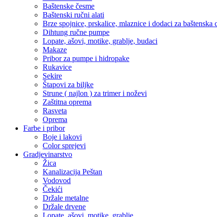
Baštenske česme
Baštenski ručni alati
Brze spojnice, prskalice, mlaznice i dodaci za baštenska 
Dihtung ručne pumpe
Lopate, ašovi, motike, grablje, budaci
Makaze
Pribor za pumpe i hidropake
Rukavice
Sekire
Štapovi za biljke
Strune ( najlon ) za trimer i noževi
Zaštitna oprema
Rasveta
Oprema
Farbe i pribor
Boje i lakovi
Color sprejevi
Gradjevinarstvo
Žica
Kanalizacija Peštan
Vodovod
Čekići
Držale metalne
Držale drvene
Lopate, ašovi, motike, grablje,