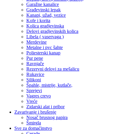
Garažne kanalice
Građevinski lepak
Kanapi, užad, vezice
Kofe i korita
Kolica gradjevinska
Delovi gradjevinskih kolica
Libela ( vaservaga )
Merdevine
Metalne i pvc šahte
Poliesterski kanap
Pur pene
Ravnjače
Rezervni delovi za mešalicu
Rukavice
Silikoni
Špahle, mistrije, kutlače,
Sprejevi
Vagres crevo
Vreće
Zidarski alat i pribor
Zavarivanje i brušenje
Nosač brusnog papira
Šmirgla
Sve za domaćinstvo
Cerade