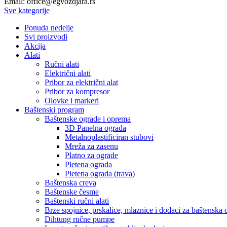
Email: office@egvozdjara.rs
Sve kategorije
Ponuda nedelje
Svi proizvodi
Akcija
Alati
Ručni alati
Električni alati
Pribor za električni alat
Pribor za kompresor
Olovke i markeri
Baštenski program
Baštenske ograde i oprema
3D Panelna ograda
Metalnoplastificiran stubovi
Mreža za zasenu
Platno za ograde
Pletena ograda
Pletena ograda (trava)
Baštenska creva
Baštenske česme
Baštenski ručni alati
Brze spojnice, prskalice, mlaznice i dodaci za baštenska 
Dihtung ručne pumpe