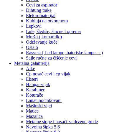
Cevi za aspirator
Dihtung trake
Elektromaterijal
Kuhinja na otvorenom
Lepkovi
Lule, štediše, štucne i oprema
Mreža ( komarnik )
Održavanje kuće
Ostalo
Rasveta ( Led lampe, bateriske lampe… )
Sajle ručne za čišćenje cevi
Metalna galanterija
Alke
Cp nosač cevi i cp vijak
Ekseri
Hangar vijak
Karabiner
Koturače
Lanac pocinkovani
Mašinski vijci
Matice
Mazalica
Metalne stope i nosači za drvene grede
Navojna šipka 5.6