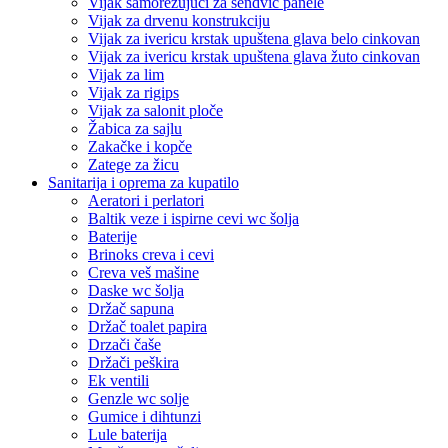
Vijak samorezujući za sendvič panele
Vijak za drvenu konstrukciju
Vijak za ivericu krstak upuštena glava belo cinkovan
Vijak za ivericu krstak upuštena glava žuto cinkovan
Vijak za lim
Vijak za rigips
Vijak za salonit ploče
Žabica za sajlu
Zakačke i kopče
Zatege za žicu
Sanitarija i oprema za kupatilo
Aeratori i perlatori
Baltik veze i ispirne cevi wc šolja
Baterije
Brinoks creva i cevi
Creva veš mašine
Daske wc šolja
Držač sapuna
Držač toalet papira
Drzači čaše
Držači peškira
Ek ventili
Genzle wc solje
Gumice i dihtunzi
Lule baterija