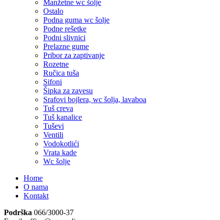
Manžetne wc šolje
Ostalo
Podna guma wc šolje
Podne rešetke
Podni slivnici
Prelazne gume
Pribor za zaptivanje
Rozetne
Ručica tuša
Sifoni
Šipka za zavesu
Srafovi bojlera, wc šolja, lavaboa
Tuš creva
Tuš kanalice
Tuševi
Ventili
Vodokotlići
Vrata kade
Wc šolje
Home
O nama
Kontakt
Podrška
066/3000-37