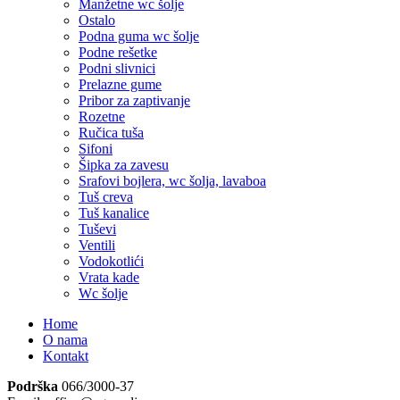
Manžetne wc šolje
Ostalo
Podna guma wc šolje
Podne rešetke
Podni slivnici
Prelazne gume
Pribor za zaptivanje
Rozetne
Ručica tuša
Sifoni
Šipka za zavesu
Srafovi bojlera, wc šolja, lavaboa
Tuš creva
Tuš kanalice
Tuševi
Ventili
Vodokotlići
Vrata kade
Wc šolje
Home
O nama
Kontakt
Podrška
066/3000-37