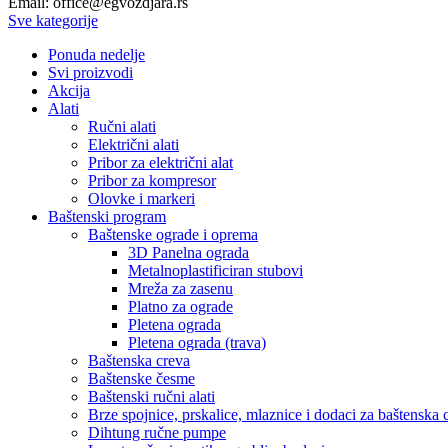
Email: office@egvozdjara.rs
Sve kategorije
Ponuda nedelje
Svi proizvodi
Akcija
Alati
Ručni alati
Električni alati
Pribor za električni alat
Pribor za kompresor
Olovke i markeri
Baštenski program
Baštenske ograde i oprema
3D Panelna ograda
Metalnoplastificiran stubovi
Mreža za zasenu
Platno za ograde
Pletena ograda
Pletena ograda (trava)
Baštenska creva
Baštenske česme
Baštenski ručni alati
Brze spojnice, prskalice, mlaznice i dodaci za baštenska 
Dihtung ručne pumpe