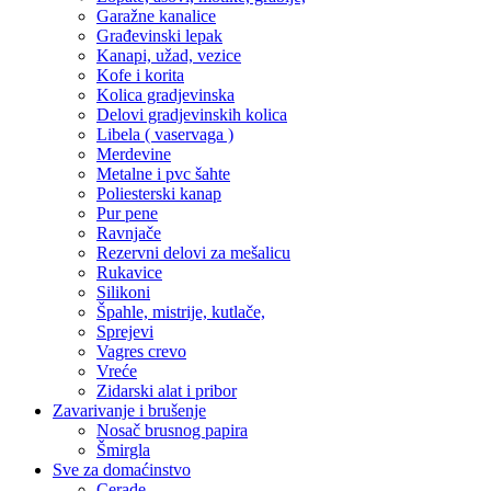
Garažne kanalice
Građevinski lepak
Kanapi, užad, vezice
Kofe i korita
Kolica gradjevinska
Delovi gradjevinskih kolica
Libela ( vaservaga )
Merdevine
Metalne i pvc šahte
Poliesterski kanap
Pur pene
Ravnjače
Rezervni delovi za mešalicu
Rukavice
Silikoni
Špahle, mistrije, kutlače,
Sprejevi
Vagres crevo
Vreće
Zidarski alat i pribor
Zavarivanje i brušenje
Nosač brusnog papira
Šmirgla
Sve za domaćinstvo
Cerade