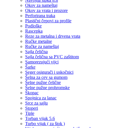
Navojna šipka 8.8
Okov za nameštaj
Okov za vrata i prozore
Perforirana traka
Plastični čepovi za profile
Podloške
Rascepka
Reze za metalna i drvena vrata
Ručke metalne
Ručke za nameštaj
Sajla čelična
Sajla čelična sa PVC zaštitom
Samorezujući vijci
Šarke
Seger osigurači i uskočnici
Šelna za cev sa gumom
Šelne pužne čelične
Šelne pužne prohromske
Škopac
Spojnica za lanac
Srce za sajlu
Stoperi
Tiple
Torban vijak 5.6
Turbo vijak ( za štok )