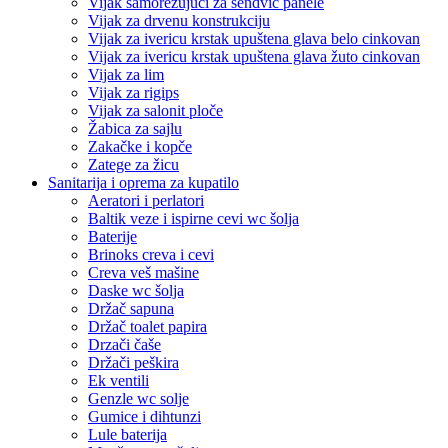
Vijak samorezujući za sendvič panele
Vijak za drvenu konstrukciju
Vijak za ivericu krstak upuštena glava belo cinkovan
Vijak za ivericu krstak upuštena glava žuto cinkovan
Vijak za lim
Vijak za rigips
Vijak za salonit ploče
Žabica za sajlu
Zakačke i kopče
Zatege za žicu
Sanitarija i oprema za kupatilo
Aeratori i perlatori
Baltik veze i ispirne cevi wc šolja
Baterije
Brinoks creva i cevi
Creva veš mašine
Daske wc šolja
Držač sapuna
Držač toalet papira
Drzači čaše
Držači peškira
Ek ventili
Genzle wc solje
Gumice i dihtunzi
Lule baterija