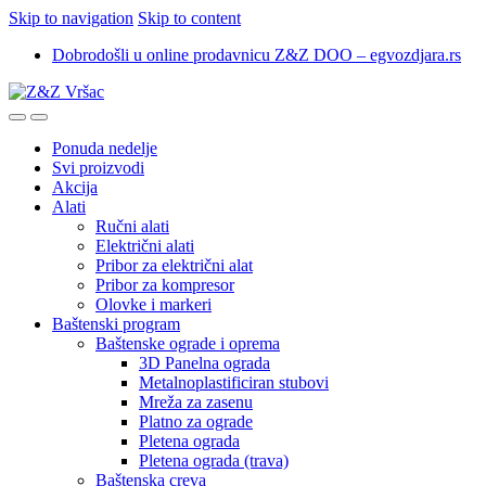
Skip to navigation
Skip to content
Dobrodošli u online prodavnicu Z&Z DOO – egvozdjara.rs
Ponuda nedelje
Svi proizvodi
Akcija
Alati
Ručni alati
Električni alati
Pribor za električni alat
Pribor za kompresor
Olovke i markeri
Baštenski program
Baštenske ograde i oprema
3D Panelna ograda
Metalnoplastificiran stubovi
Mreža za zasenu
Platno za ograde
Pletena ograda
Pletena ograda (trava)
Baštenska creva