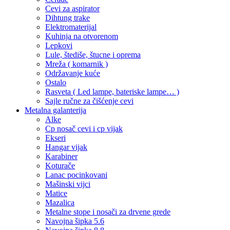
Cevi za aspirator
Dihtung trake
Elektromaterijal
Kuhinja na otvorenom
Lepkovi
Lule, štediše, štucne i oprema
Mreža ( komarnik )
Održavanje kuće
Ostalo
Rasveta ( Led lampe, bateriske lampe… )
Sajle ručne za čišćenje cevi
Metalna galanterija
Alke
Cp nosač cevi i cp vijak
Ekseri
Hangar vijak
Karabiner
Koturače
Lanac pocinkovani
Mašinski vijci
Matice
Mazalica
Metalne stope i nosači za drvene grede
Navojna šipka 5.6