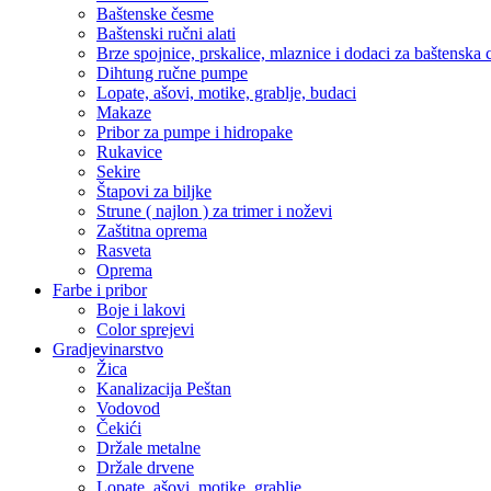
Baštenske česme
Baštenski ručni alati
Brze spojnice, prskalice, mlaznice i dodaci za baštenska 
Dihtung ručne pumpe
Lopate, ašovi, motike, grablje, budaci
Makaze
Pribor za pumpe i hidropake
Rukavice
Sekire
Štapovi za biljke
Strune ( najlon ) za trimer i noževi
Zaštitna oprema
Rasveta
Oprema
Farbe i pribor
Boje i lakovi
Color sprejevi
Gradjevinarstvo
Žica
Kanalizacija Peštan
Vodovod
Čekići
Držale metalne
Držale drvene
Lopate, ašovi, motike, grablje,