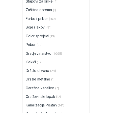
Štapovi za biljke
(4)
Zaštitna oprema
(1)
Farbe i pribor
(159)
Boje i lakovi
(51)
Color sprejevi
(13)
Pribor
(93)
Gradjevinarstvo
(1.095)
Čekići
(59)
Držale drvene
(24)
Držale metalne
(1)
Garažne kanalice
(7)
Građevinski lepak
(12)
Kanalizacija Peštan
(141)