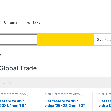
O nama
Kontakt
r:
e
Global Trade
ist testere za drvo (
Alati
,
List testere za drvo (
Alati
,
Lis
r )
,
Pribor za električni
cirkular )
,
Pribor za električni
cirkular )
alat
alat
testere za drvo
List testere za drvo
List te
20X1.4mm T64
vidija 125×22,2mm 30T
vidija
(462778)
(4606