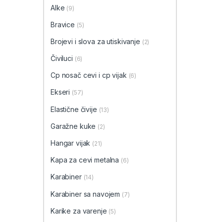
Alke
(9)
Bravice
(5)
Brojevi i slova za utiskivanje
(2)
Čiviluci
(6)
Cp nosač cevi i cp vijak
(6)
Ekseri
(57)
Elastične čivije
(13)
Garažne kuke
(2)
Hangar vijak
(21)
Kapa za cevi metalna
(6)
Karabiner
(14)
Karabiner sa navojem
(7)
Karike za varenje
(5)