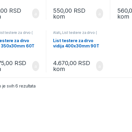
,00
RSD
550,00
RSD
560,
m
kom
kom
ist testere za drvo (
Alati
,
List testere za drvo (
r )
cirkular )
testere za drvo
List testere za drvo
ja 350x30mm 60T
vidija 400x30mm 90T
75,00
RSD
4.670,00
RSD
m
kom
 je svih 6 rezultata