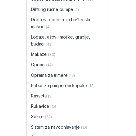
Dihtung ručne pumpe
(2)
Dodatna oprema za baštenske
mašine
(4)
Lopate, ašovi, motike, grablje,
budaci
(42)
Makaze
(33)
Oprema
(4)
Oprema za trimere
(19)
Pribor za pumpe i hidropake
(13)
Rasveta
(2)
Rukavice
(15)
Sekire
(24)
Sistem za navodnjavanje
(10)