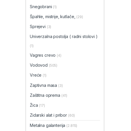
Snegobrani
(1)
Špahle, mistrije, kutlače,
(29)
Sprejevi
(3)
Univerzalna postolja ( radni stolovi )
(1)
Vagres crevo
(4)
Vodovod
(505)
Vreće
(1)
Zaptivna masa
(3)
Zaštitna oprema
(41)
Žica
(17)
Zidarski alat i pribor
(60)
Metalna galanterija
(2.815)