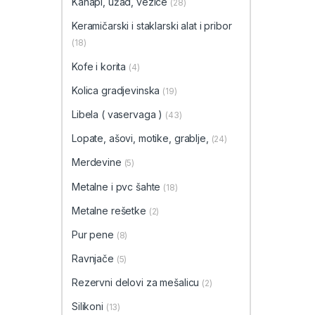
Kanapi, užad, vezice
(28)
Keramičarski i staklarski alat i pribor
(18)
Kofe i korita
(4)
Kolica gradjevinska
(19)
Libela ( vaservaga )
(43)
Lopate, ašovi, motike, grablje,
(24)
Merdevine
(5)
Metalne i pvc šahte
(18)
Metalne rešetke
(2)
Pur pene
(8)
Ravnjače
(5)
Rezervni delovi za mešalicu
(2)
Silikoni
(13)