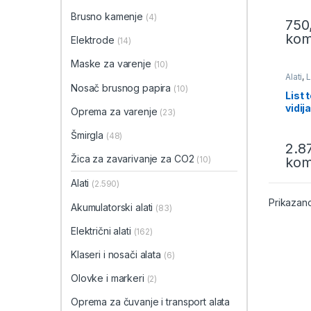
Brusno kamenje
(4)
750
ko
Elektrode
(14)
Maske za varenje
(10)
Alati
,
L
cirkula
Nosač brusnog papira
(10)
List 
vidi
Oprema za varenje
(23)
Šmirgla
(48)
2.8
Žica za zavarivanje za CO2
ko
(10)
Alati
(2.590)
Prikazano
Akumulatorski alati
(83)
Električni alati
(162)
Klaseri i nosači alata
(6)
Olovke i markeri
(2)
Oprema za čuvanje i transport alata