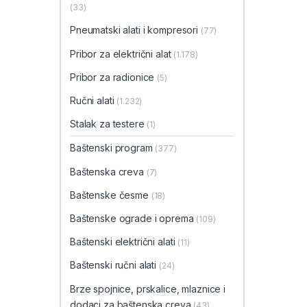
(33)
Pneumatski alati i kompresori
(77)
Pribor za električni alat
(1.178)
Pribor za radionice
(5)
Ručni alati
(1.232)
Stalak za testere
(1)
Baštenski program
(377)
Baštenska creva
(7)
Baštenske česme
(18)
Baštenske ograde i oprema
(109)
Baštenski električni alati
(11)
Baštenski ručni alati
(24)
Brze spojnice, prskalice, mlaznice i
dodaci za baštenska creva
(43)