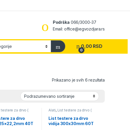
Podrška
066/3000-37
Email: office@egvozdjara.rs
0,00
RSD
0
Prikazano je svih 6 rezultata
t testere za drvo (
Alati
,
List testere za drvo (
,
Pribor za električni
cirkular )
stere za drvo
List testere za drvo
 125×22,2mm 40T
vidija 300x30mm 60T
060)