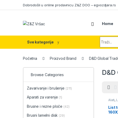
Skip to navigation
Skip to content
Dobrodošli u online prodavnicu Z&Z DOO – egvozdjara.rs
Home
Search fo
Sve kategorije
Početna
Proizvod Brand
D&D Global Trad
D&D 
Browse Categories
Zavarivanje i brušenje
(211)
Aparati za varenje
(1)
Alati
,
L
cirkula
Brusne i rezne ploče
alat
(42)
List 
160X
Brusni lamelni disk
(29)