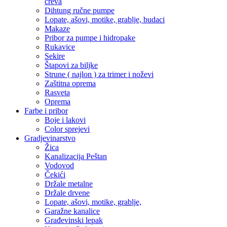
creva
Dihtung ručne pumpe
Lopate, ašovi, motike, grablje, budaci
Makaze
Pribor za pumpe i hidropake
Rukavice
Sekire
Štapovi za biljke
Strune ( najlon ) za trimer i noževi
Zaštitna oprema
Rasveta
Oprema
Farbe i pribor
Boje i lakovi
Color sprejevi
Gradjevinarstvo
Žica
Kanalizacija Peštan
Vodovod
Čekići
Držale metalne
Držale drvene
Lopate, ašovi, motike, grablje,
Garažne kanalice
Građevinski lepak