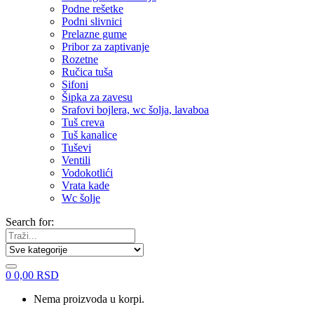
Podne rešetke
Podni slivnici
Prelazne gume
Pribor za zaptivanje
Rozetne
Ručica tuša
Sifoni
Šipka za zavesu
Srafovi bojlera, wc šolja, lavaboa
Tuš creva
Tuš kanalice
Tuševi
Ventili
Vodokotlići
Vrata kade
Wc šolje
Search for:
0
0,00
RSD
Nema proizvoda u korpi.