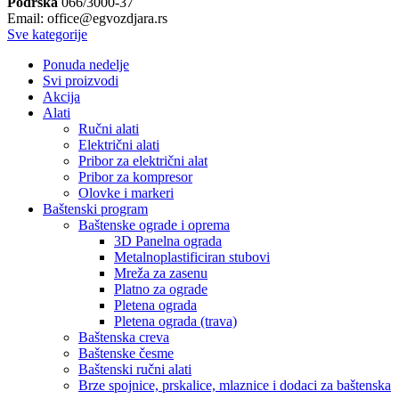
Podrška
066/3000-37
Email: office@egvozdjara.rs
Sve kategorije
Ponuda nedelje
Svi proizvodi
Akcija
Alati
Ručni alati
Električni alati
Pribor za električni alat
Pribor za kompresor
Olovke i markeri
Baštenski program
Baštenske ograde i oprema
3D Panelna ograda
Metalnoplastificiran stubovi
Mreža za zasenu
Platno za ograde
Pletena ograda
Pletena ograda (trava)
Baštenska creva
Baštenske česme
Baštenski ručni alati
Brze spojnice, prskalice, mlaznice i dodaci za baštenska