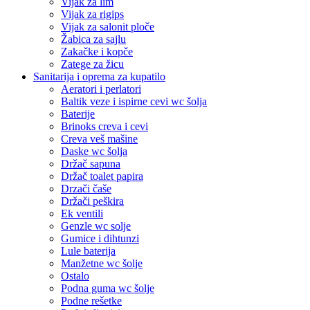
Vijak za lim
Vijak za rigips
Vijak za salonit ploče
Žabica za sajlu
Zakačke i kopče
Zatege za žicu
Sanitarija i oprema za kupatilo
Aeratori i perlatori
Baltik veze i ispirne cevi wc šolja
Baterije
Brinoks creva i cevi
Creva veš mašine
Daske wc šolja
Držač sapuna
Držač toalet papira
Drzači čaše
Držači peškira
Ek ventili
Genzle wc solje
Gumice i dihtunzi
Lule baterija
Manžetne wc šolje
Ostalo
Podna guma wc šolje
Podne rešetke