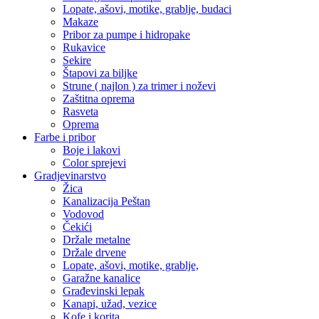
Lopate, ašovi, motike, grablje, budaci
Makaze
Pribor za pumpe i hidropake
Rukavice
Sekire
Štapovi za biljke
Strune ( najlon ) za trimer i noževi
Zaštitna oprema
Rasveta
Oprema
Farbe i pribor
Boje i lakovi
Color sprejevi
Gradjevinarstvo
Žica
Kanalizacija Peštan
Vodovod
Čekići
Držale metalne
Držale drvene
Lopate, ašovi, motike, grablje,
Garažne kanalice
Građevinski lepak
Kanapi, užad, vezice
Kofe i korita