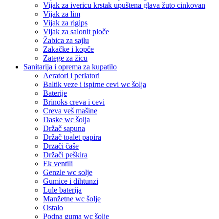
Vijak za ivericu krstak upuštena glava žuto cinkovan
Vijak za lim
Vijak za rigips
Vijak za salonit ploče
Žabica za sajlu
Zakačke i kopče
Zatege za žicu
Sanitarija i oprema za kupatilo
Aeratori i perlatori
Baltik veze i ispirne cevi wc šolja
Baterije
Brinoks creva i cevi
Creva veš mašine
Daske wc šolja
Držač sapuna
Držač toalet papira
Drzači čaše
Držači peškira
Ek ventili
Genzle wc solje
Gumice i dihtunzi
Lule baterija
Manžetne wc šolje
Ostalo
Podna guma wc šolje