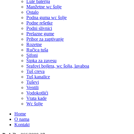
Lule baterija
Manžetne wc šolje
Ostalo
Podna guma wc šolje
Podne rešetke
Podni slivnici
Prelazne gume
Pribor za zaptivanje
Rozetne
Ručica tuša
Sifoni
Šipka za zavesu
Srafovi bojlera, wc šolja, lavaboa
Tuš creva
Tuš kanalice
Tuševi
Ventili
Vodokotlići
Vrata kade
Wc šolje
Home
O nama
Kontakt