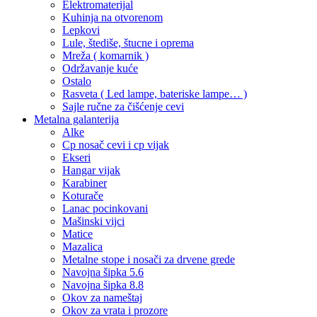
Elektromaterijal
Kuhinja na otvorenom
Lepkovi
Lule, štediše, štucne i oprema
Mreža ( komarnik )
Održavanje kuće
Ostalo
Rasveta ( Led lampe, bateriske lampe… )
Sajle ručne za čišćenje cevi
Metalna galanterija
Alke
Cp nosač cevi i cp vijak
Ekseri
Hangar vijak
Karabiner
Koturače
Lanac pocinkovani
Mašinski vijci
Matice
Mazalica
Metalne stope i nosači za drvene grede
Navojna šipka 5.6
Navojna šipka 8.8
Okov za nameštaj
Okov za vrata i prozore