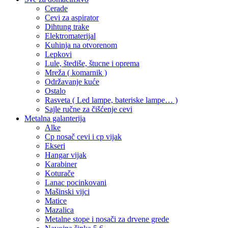
Cerade
Cevi za aspirator
Dihtung trake
Elektromaterijal
Kuhinja na otvorenom
Lepkovi
Lule, štediše, štucne i oprema
Mreža ( komarnik )
Održavanje kuće
Ostalo
Rasveta ( Led lampe, bateriske lampe… )
Sajle ručne za čišćenje cevi
Metalna galanterija
Alke
Cp nosač cevi i cp vijak
Ekseri
Hangar vijak
Karabiner
Koturače
Lanac pocinkovani
Mašinski vijci
Matice
Mazalica
Metalne stope i nosači za drvene grede