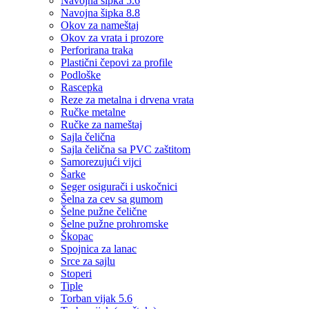
Navojna šipka 5.6
Navojna šipka 8.8
Okov za nameštaj
Okov za vrata i prozore
Perforirana traka
Plastični čepovi za profile
Podloške
Rascepka
Reze za metalna i drvena vrata
Ručke metalne
Ručke za nameštaj
Sajla čelična
Sajla čelična sa PVC zaštitom
Samorezujući vijci
Šarke
Seger osigurači i uskočnici
Šelna za cev sa gumom
Šelne pužne čelične
Šelne pužne prohromske
Škopac
Spojnica za lanac
Srce za sajlu
Stoperi
Tiple
Torban vijak 5.6