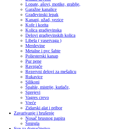
Lopate, ašovi, motike, grablje,
Garažne kanalice
Građevinski lepak
Kanapi, užad, vezice
Kofe i korita
Kolica gradjevinska
Delovi gradjevinskih kolica
Libela ( vaservaga )
Merdevine
Metalne i pvc šahte
Poliesterski kanap
Pur pene
Ravnjače
Rezervni delovi za mešalicu
Rukavice
Silikoni
Špahle, mistrije, kutlače,
Sprejevi
Vagres crevo
Vreće
Zidarski alat i pribor
Zavarivanje i brušenje
Nosač brusnog papira
Šmirgla
Sve za domaćinstvo