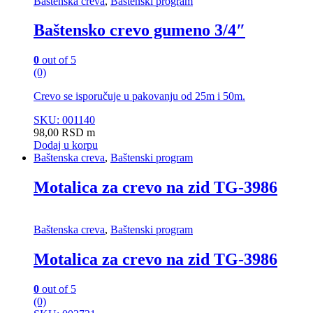
Baštenska creva
,
Baštenski program
Baštensko crevo gumeno 3/4″
0
out of 5
(0)
Crevo se isporučuje u pakovanju od 25m i 50m.
SKU: 001140
98,00
RSD
m
Dodaj u korpu
Baštenska creva
,
Baštenski program
Motalica za crevo na zid TG-3986
Baštenska creva
,
Baštenski program
Motalica za crevo na zid TG-3986
0
out of 5
(0)