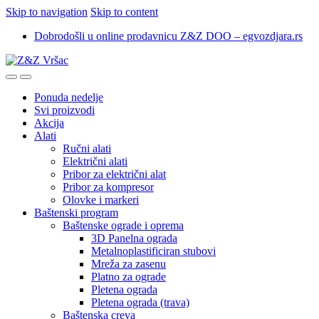
Skip to navigation
Skip to content
Dobrodošli u online prodavnicu Z&Z DOO – egvozdjara.rs
Ponuda nedelje
Svi proizvodi
Akcija
Alati
Ručni alati
Električni alati
Pribor za električni alat
Pribor za kompresor
Olovke i markeri
Baštenski program
Baštenske ograde i oprema
3D Panelna ograda
Metalnoplastificiran stubovi
Mreža za zasenu
Platno za ograde
Pletena ograda
Pletena ograda (trava)
Baštenska creva