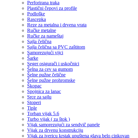
Perforirana traka
Plastični čepovi za profile
Podloške
Rascepka
Reze za metalna i drvena vrata
Ručke metalne
Ručke za nameštaj
Sajla čelična
Sajla čelična sa PVC zaštitom
Samorezujući vijci
Šarke
Seger osigurači i uskočnici
Šelna za cev sa gumom
Šelne pužne čelične
Šelne pužne prohromske
Škopac
Spojnica za lanac
Srce za sajlu
Stoperi
Tiple
Torban vijak 5.6
Turbo vijak ( za štok )
Vijak samorezujući za sendvič panele
Vijak za drvenu konstrukciju
Vijak za ivericu krstak upuštena glava belo cinkovan