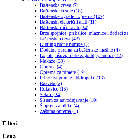
Baštenska creva
(7)
Baštenske česme
(18)
Baštenske ograde i oprema
(109)
Baštenski električni alati
(11)
Baštenski ručni alati
(24)
Brze spojnice, prskalice, mlaznice i dodaci za
baštenska creva
(43)
Dihtung ručne pumpe
(2)
Dodatna oprema za baštenske mašine
(4)
Lopate, ašovi, motike, grablje, budaci
(42)
Makaze
(33)
Oprema
(4)
Oprema za trimere
(19)
Pribor za pumpe i hidropake
(13)
Rasveta
(2)
Rukavice
(15)
Sekire
(24)
Sistem za navodnjavanje
(10)
Štapovi za biljke
(4)
Zaštitna oprema
(1)
Filteri
Cena