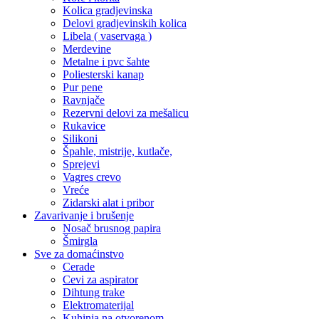
Kolica gradjevinska
Delovi gradjevinskih kolica
Libela ( vaservaga )
Merdevine
Metalne i pvc šahte
Poliesterski kanap
Pur pene
Ravnjače
Rezervni delovi za mešalicu
Rukavice
Silikoni
Špahle, mistrije, kutlače,
Sprejevi
Vagres crevo
Vreće
Zidarski alat i pribor
Zavarivanje i brušenje
Nosač brusnog papira
Šmirgla
Sve za domaćinstvo
Cerade
Cevi za aspirator
Dihtung trake
Elektromaterijal
Kuhinja na otvorenom