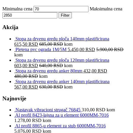
Minimalna cena
Maksimalna cena
Filter
Akcija
Stopa za drvenu gredu ploča 140mm plastificirana
615,50
RSD
685,00
RSD
kom
Pletena pvc ograda 1M/5M
5.450,00
RSD
5.900,00
RSD
kom
Stopa za drvenu gredu ploča 120mm plastificirana
603,00
RSD
640,00
RSD
kom
Stopa za drvenu gredu anker 80mm
432,00
RSD
480,00
RSD
kom
Stopa za drvenu gredu anker 140mm plastificirana
567,00
RSD
630,00
RSD
kom
Najnovije
Nastavak vibracioni strugač 76845
310,00
RSD
kom
Al profil 8423-lajsna za u element 6000MM-7016
1.278,00
RSD
kom
Al profil 8865-u element za stub 6000MM-7016
5.076,00
RSD
kom