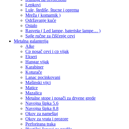
Lepkovi
Lule, štediše, štucne i oprema
Mreža ( komarnik )
Održavanje kuće
Ostalo
Rasveta ( Led lampe, bateriske lampe… )
Sajle ručne za čišćenje cevi
Metalna galanterija
Alke
Cp nosač cevi i cp vijak
Ekseri
Hangar vijak
Karabiner
Koturače
Lanac pocinkovani
Mašinski vijci
Matice
Mazalica
Metalne stope i nosači za drvene grede
Navojna šipka 5.6
Navojna šipka 8.8
Okov za nameštaj
Okov za vrata i prozore
Perforirana traka