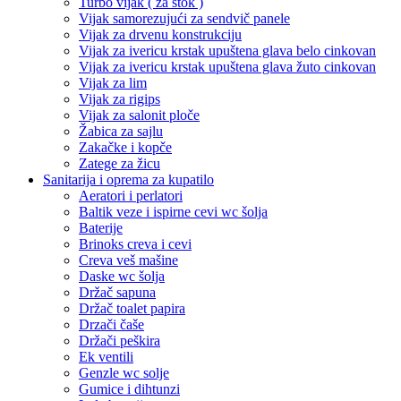
Turbo vijak ( za štok )
Vijak samorezujući za sendvič panele
Vijak za drvenu konstrukciju
Vijak za ivericu krstak upuštena glava belo cinkovan
Vijak za ivericu krstak upuštena glava žuto cinkovan
Vijak za lim
Vijak za rigips
Vijak za salonit ploče
Žabica za sajlu
Zakačke i kopče
Zatege za žicu
Sanitarija i oprema za kupatilo
Aeratori i perlatori
Baltik veze i ispirne cevi wc šolja
Baterije
Brinoks creva i cevi
Creva veš mašine
Daske wc šolja
Držač sapuna
Držač toalet papira
Drzači čaše
Držači peškira
Ek ventili
Genzle wc solje
Gumice i dihtunzi