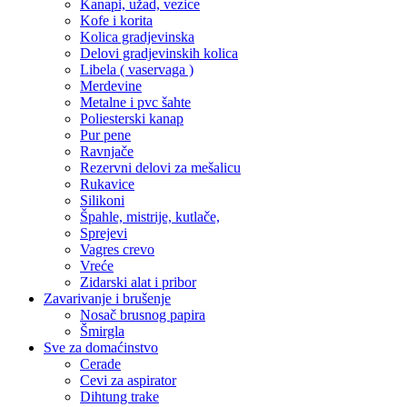
Kanapi, užad, vezice
Kofe i korita
Kolica gradjevinska
Delovi gradjevinskih kolica
Libela ( vaservaga )
Merdevine
Metalne i pvc šahte
Poliesterski kanap
Pur pene
Ravnjače
Rezervni delovi za mešalicu
Rukavice
Silikoni
Špahle, mistrije, kutlače,
Sprejevi
Vagres crevo
Vreće
Zidarski alat i pribor
Zavarivanje i brušenje
Nosač brusnog papira
Šmirgla
Sve za domaćinstvo
Cerade
Cevi za aspirator
Dihtung trake