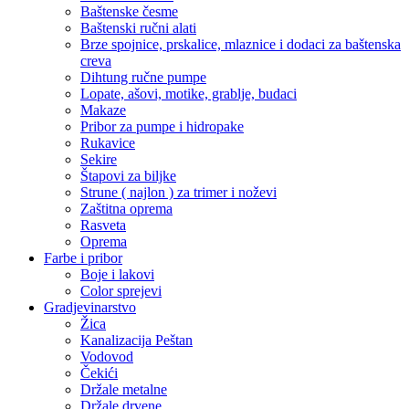
Baštenske česme
Baštenski ručni alati
Brze spojnice, prskalice, mlaznice i dodaci za baštenska
creva
Dihtung ručne pumpe
Lopate, ašovi, motike, grablje, budaci
Makaze
Pribor za pumpe i hidropake
Rukavice
Sekire
Štapovi za biljke
Strune ( najlon ) za trimer i noževi
Zaštitna oprema
Rasveta
Oprema
Farbe i pribor
Boje i lakovi
Color sprejevi
Gradjevinarstvo
Žica
Kanalizacija Peštan
Vodovod
Čekići
Držale metalne
Držale drvene