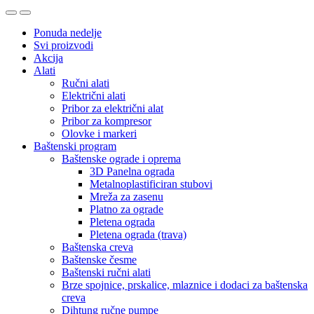
Ponuda nedelje
Svi proizvodi
Akcija
Alati
Ručni alati
Električni alati
Pribor za električni alat
Pribor za kompresor
Olovke i markeri
Baštenski program
Baštenske ograde i oprema
3D Panelna ograda
Metalnoplastificiran stubovi
Mreža za zasenu
Platno za ograde
Pletena ograda
Pletena ograda (trava)
Baštenska creva
Baštenske česme
Baštenski ručni alati
Brze spojnice, prskalice, mlaznice i dodaci za baštenska
creva
Dihtung ručne pumpe