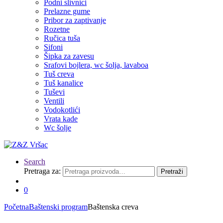
Podni slivnici
Prelazne gume
Pribor za zaptivanje
Rozetne
Ručica tuša
Sifoni
Šipka za zavesu
Srafovi bojlera, wc šolja, lavaboa
Tuš creva
Tuš kanalice
Tuševi
Ventili
Vodokotlići
Vrata kade
Wc šolje
Search
Pretraga za:
Pretraži
0
Početna
Baštenski program
Baštenska creva