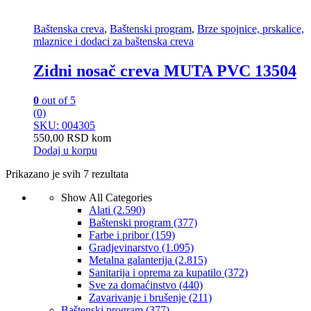
Baštenska creva
,
Baštenski program
,
Brze spojnice, prskalice,
mlaznice i dodaci za baštenska creva
Zidni nosač creva MUTA PVC 13504
0
out of 5
(0)
SKU: 004305
550,00
RSD
kom
Dodaj u korpu
Prikazano je svih 7 rezultata
Show All Categories
Alati
(2.590)
Baštenski program
(377)
Farbe i pribor
(159)
Gradjevinarstvo
(1.095)
Metalna galanterija
(2.815)
Sanitarija i oprema za kupatilo
(372)
Sve za domaćinstvo
(440)
Zavarivanje i brušenje
(211)
Baštenski program
(377)