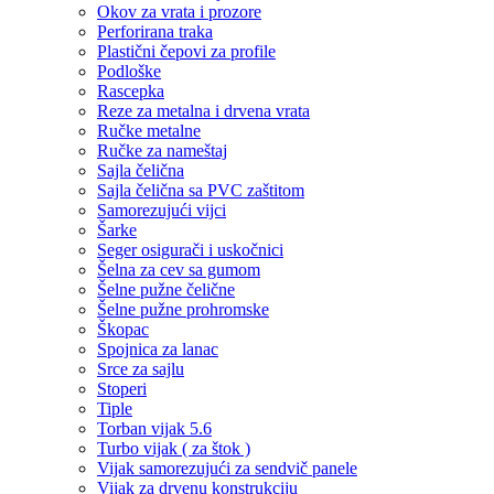
Okov za vrata i prozore
Perforirana traka
Plastični čepovi za profile
Podloške
Rascepka
Reze za metalna i drvena vrata
Ručke metalne
Ručke za nameštaj
Sajla čelična
Sajla čelična sa PVC zaštitom
Samorezujući vijci
Šarke
Seger osigurači i uskočnici
Šelna za cev sa gumom
Šelne pužne čelične
Šelne pužne prohromske
Škopac
Spojnica za lanac
Srce za sajlu
Stoperi
Tiple
Torban vijak 5.6
Turbo vijak ( za štok )
Vijak samorezujući za sendvič panele
Vijak za drvenu konstrukciju