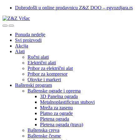
Skip
Skip
Dobrodošli u online prodavnicu Z&Z DOO – egvozdjara.rs
to
to
navigation
content
Ponuda nedelje
Svi proizvodi
Akcija
Alati
Ručni alati
Električni alati
Pribor za električni alat
Pribor za kompresor
Olovke i markeri
Baštenski program
Baštenske ograde i oprema
3D Panelna ograda
Metalnoplastificiran stubovi
Mreža za zasenu
Platno za ograde
Pletena ograda
Pletena ograda (trava)
Baštenska creva
Baštenske česme