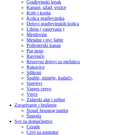
Građevinski lepak
Kanapi, užad, vezice
Kofe i korita
Kolica gradjevinska
Delovi gradjevinskih kolica
Libela ( vaservaga )
Merdevine
Metalne i pvc šahte
Poliesterski kanap
Pur pene
Ravnjače
Rezervni delovi za mešalicu
Rukavice
Silikoni
Špahle, mistrije, kutlače,
Sprejevi
Vagres crevo
Vreće
Zidarski alat i pribor
Zavarivanje i brušenje
Nosač brusnog papira
Šmirgla
Sve za domaćinstvo
Cerade
Cevi za aspirator