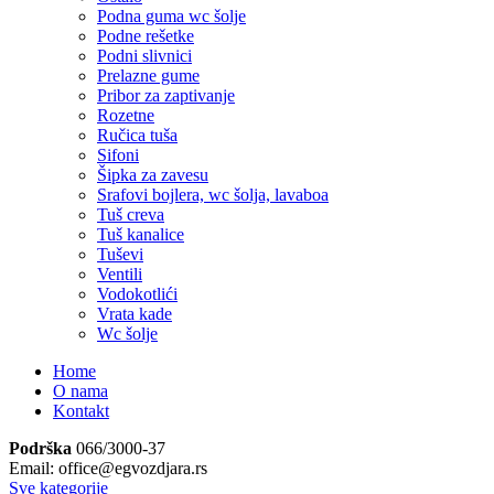
Podna guma wc šolje
Podne rešetke
Podni slivnici
Prelazne gume
Pribor za zaptivanje
Rozetne
Ručica tuša
Sifoni
Šipka za zavesu
Srafovi bojlera, wc šolja, lavaboa
Tuš creva
Tuš kanalice
Tuševi
Ventili
Vodokotlići
Vrata kade
Wc šolje
Home
O nama
Kontakt
Podrška
066/3000-37
Email: office@egvozdjara.rs
Sve kategorije