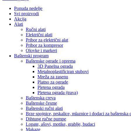
Ponuda nedelje
Svi proizvodi
Akcija
Alati
Ručni alati
Električni alati
Pribor za električni alat
Pribor za kompresor
Olovke i markeri
Baštenski program
Baštenske ograde i oprema
3D Panelna ograda
Metalnoplastificiran stubovi
Mreža za zasenu
Platno za ograde
Pletena ograda
Pletena ograda (trava)
Baštenska creva
Baštenske česme
Baštenski ručni alati
Brze spojnice, prskalice, mlaznice i dodaci za baštenska 
Dihtung ručne pumpe
Lopate, ašovi, motike, grablje, budaci
Makaze