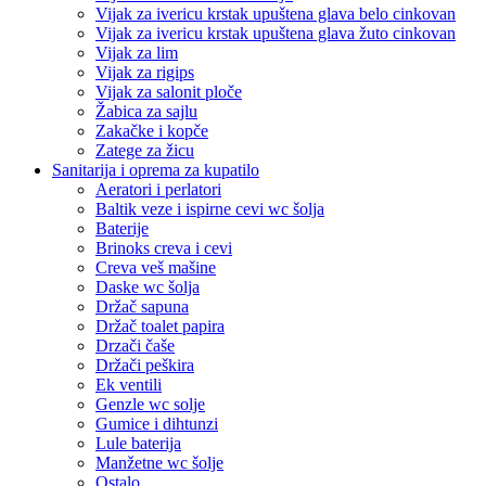
Vijak za ivericu krstak upuštena glava belo cinkovan
Vijak za ivericu krstak upuštena glava žuto cinkovan
Vijak za lim
Vijak za rigips
Vijak za salonit ploče
Žabica za sajlu
Zakačke i kopče
Zatege za žicu
Sanitarija i oprema za kupatilo
Aeratori i perlatori
Baltik veze i ispirne cevi wc šolja
Baterije
Brinoks creva i cevi
Creva veš mašine
Daske wc šolja
Držač sapuna
Držač toalet papira
Drzači čaše
Držači peškira
Ek ventili
Genzle wc solje
Gumice i dihtunzi
Lule baterija
Manžetne wc šolje
Ostalo