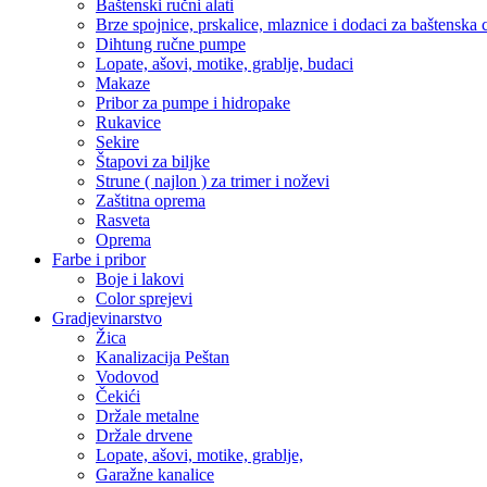
Baštenski ručni alati
Brze spojnice, prskalice, mlaznice i dodaci za baštenska 
Dihtung ručne pumpe
Lopate, ašovi, motike, grablje, budaci
Makaze
Pribor za pumpe i hidropake
Rukavice
Sekire
Štapovi za biljke
Strune ( najlon ) za trimer i noževi
Zaštitna oprema
Rasveta
Oprema
Farbe i pribor
Boje i lakovi
Color sprejevi
Gradjevinarstvo
Žica
Kanalizacija Peštan
Vodovod
Čekići
Držale metalne
Držale drvene
Lopate, ašovi, motike, grablje,
Garažne kanalice