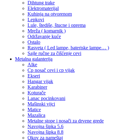
Dihtung trake
Elektromaterijal
Kuhinja na otvorenom
Lepkovi
Lule, štediše, štucne i oprema
Mreža ( komarnik )
Održavanje kuće
Ostalo
Rasveta ( Led lampe, bateriske lampe… )
Sajle ručne za čišćenje cevi
Metalna galanterija
Alke
Cp nosač cevi i cp vijak
Ekseri
Hangar vijak
Karabiner
Koturače
Lanac pocinkovani
Mašinski vijci
Matice
Mazalica
Metalne stope i nosači za drvene grede
Navojna šipka 5.6
Navojna šipka 8.8
Okov za nameštaj