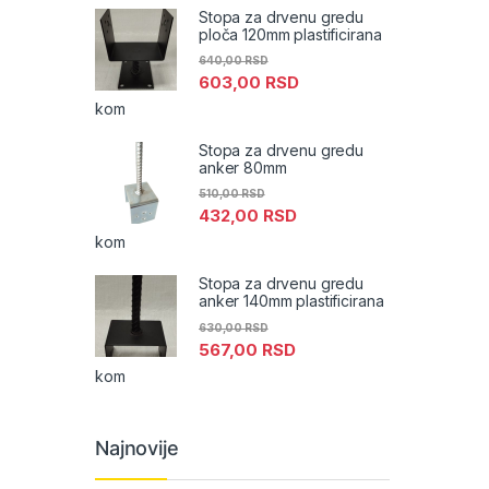
Stopa za drvenu gredu
ploča 120mm plastificirana
640,00
RSD
603,00
RSD
kom
Stopa za drvenu gredu
anker 80mm
510,00
RSD
432,00
RSD
kom
Stopa za drvenu gredu
anker 140mm plastificirana
630,00
RSD
567,00
RSD
kom
Najnovije