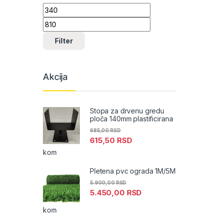
Minimalna cena
Maksimalna cena
Filter
Akcija
Stopa za drvenu gredu
ploča 140mm plastificirana
685,00
RSD
615,50
RSD
kom
Pletena pvc ograda 1M/5M
5.900,00
RSD
5.450,00
RSD
kom