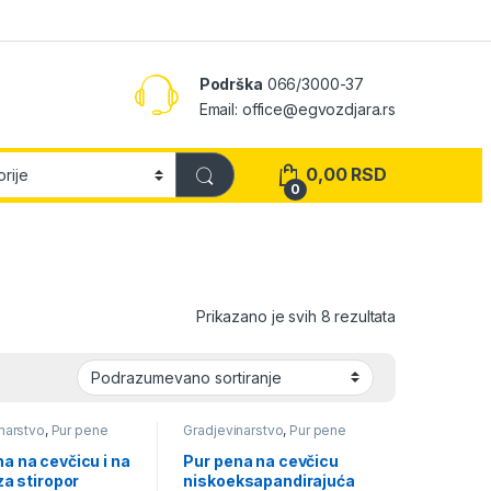
Podrška
066/3000-37
Email: office@egvozdjara.rs
0,00
RSD
0
Prikazano je svih 8 rezultata
narstvo
,
Pur pene
Gradjevinarstvo
,
Pur pene
a na cevčicu i na
Pur pena na cevčicu
 za stiropor
niskoeksapandirajuća