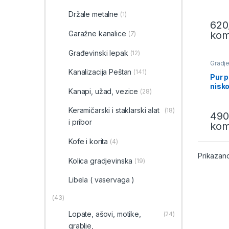
Držale metalne
(1)
620
ko
Garažne kanalice
(7)
Građevinski lepak
(12)
Gradje
Kanalizacija Peštan
(141)
Pur 
nisk
Kanapi, užad, vezice
(28)
Maxw
Keramičarski i staklarski alat
(18)
490
i pribor
ko
Kofe i korita
(4)
Prikazano
Kolica gradjevinska
(19)
Libela ( vaservaga )
(43)
Lopate, ašovi, motike,
(24)
grablje,