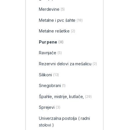
Merdevine
(5)
Metalne i pvc šahte
(18)
Metalne rešetke
(2)
Pur pene
(8)
Ravnjače
(5)
Rezervni delovi za mešalicu
(2)
Silikoni
(13)
Snegobrani
(1)
Špahle, mistrije, kutlače,
(29)
Sprejevi
(3)
Univerzalna postolja ( radni
stolovi )