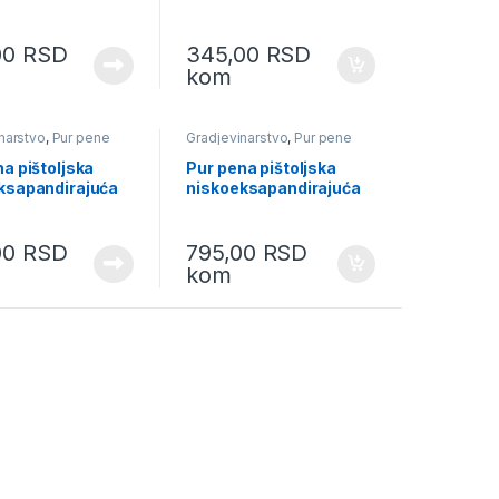
Maxwerk 300ml
00
RSD
345,00
RSD
kom
narstvo
,
Pur pene
Gradjevinarstvo
,
Pur pene
a pištoljska
Pur pena pištoljska
ksapandirajuća
niskoeksapandirajuća
rk 750ml
Wurth 750ml
00
RSD
795,00
RSD
kom