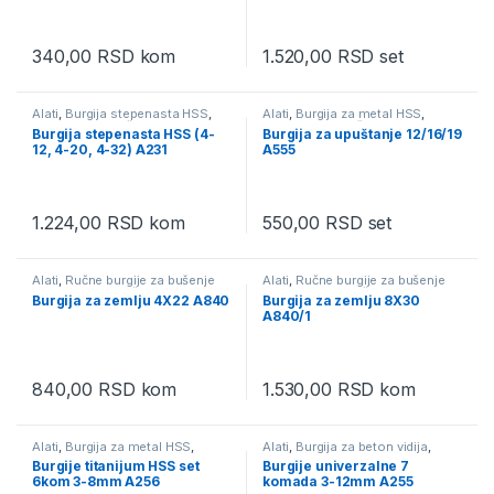
340,00
RSD
kom
1.520,00
RSD
set
Alati
,
Burgija stepenasta HSS
,
Alati
,
Burgija za metal HSS
,
Pribor za električni alat
Pribor za električni alat
Burgija stepenasta HSS (4-
Burgija za upuštanje 12/16/19
12, 4-20, 4-32) A231
A555
1.224,00
RSD
kom
550,00
RSD
set
Alati
,
Ručne burgije za bušenje
Alati
,
Ručne burgije za bušenje
rupa u zemlji
,
Ručni alati
rupa u zemlji
,
Ručni alati
Burgija za zemlju 4X22 A840
Burgija za zemlju 8X30
A840/1
840,00
RSD
kom
1.530,00
RSD
kom
Alati
,
Burgija za metal HSS
,
Alati
,
Burgija za beton vidija
,
Burgija za metal HSS setovi
,
Burgija za drvo
,
Burgija za metal
Burgije titanijum HSS set
Burgije univerzalne 7
Pribor za električni alat
,
Ručni
HSS
,
Burgija za metal HSS
6kom 3-8mm A256
komada 3-12mm A255
alati
setovi
,
Ručni alati