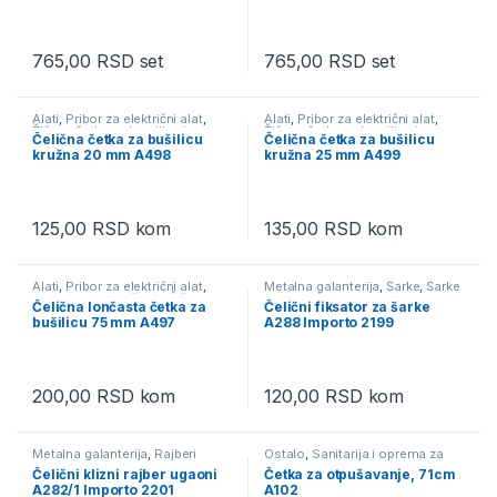
765,00
RSD
set
765,00
RSD
set
Alati
,
Pribor za električni alat
,
Alati
,
Pribor za električni alat
,
Žičane četke za brusilicu i
Žičane četke za brusilicu i
Čelična četka za bušilicu
Čelična četka za bušilicu
bušilicu
bušilicu
kružna 20 mm A498
kružna 25 mm A499
125,00
RSD
kom
135,00
RSD
kom
Alati
,
Pribor za električni alat
,
Metalna galanterija
,
Šarke
,
Šarke
Zavarivanje i brušenje
,
Žičane
za nameštaj
Čelična lončasta četka za
Čelični fiksator za šarke
četke za brusilicu i bušilicu
bušilicu 75 mm A497
A288 Importo 2199
200,00
RSD
kom
120,00
RSD
kom
Metalna galanterija
,
Rajberi
Ostalo
,
Sanitarija i oprema za
kupatilo
Čelični klizni rajber ugaoni
Četka za otpušavanje, 71cm
A282/1 Importo 2201
A102