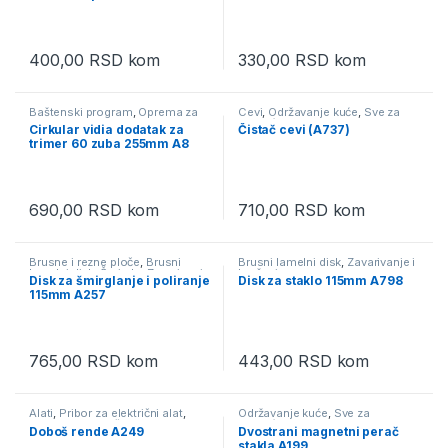
400,00
RSD
kom
330,00
RSD
kom
Baštenski program
,
Oprema za
Cevi
,
Održavanje kuće
,
Sve za
trimere
,
Rezerni delovi i dodaci
domaćinstvo
Cirkular vidia dodatak za
Čistač cevi (A737)
za trimer
trimer 60 zuba 255mm A8
690,00
RSD
kom
710,00
RSD
kom
Brusne i rezne ploče
,
Brusni
Brusni lamelni disk
,
Zavarivanje i
lamelni disk
,
Šmirgla
,
Zavarivanje
brušenje
Disk za šmirglanje i poliranje
Disk za staklo 115mm A798
i brušenje
115mm A257
765,00
RSD
kom
443,00
RSD
kom
Alati
,
Pribor za električni alat
,
Održavanje kuće
,
Sve za
Roto turpije
,
Ručni alati
domaćinstvo
Doboš rende A249
Dvostrani magnetni perač
stakla A199