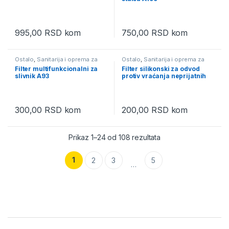
995,00
RSD
kom
750,00
RSD
kom
Ostalo
,
Sanitarija i oprema za
Ostalo
,
Sanitarija i oprema za
kupatilo
kupatilo
Filter multifunkcionalni za
Filter silikonski za odvod
slivnik A93
protiv vraćanja neprijatnih
mirisa A92
300,00
RSD
kom
200,00
RSD
kom
Prikaz 1–24 od 108 rezultata
1
2
3
5
…
Brands Carousel