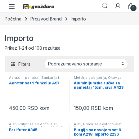
Skip to navigation
Skip to content
0
Početna
Proizvod Brand
Importo
Importo
Prikaz 1–24 od 108 rezultata
Filters
Aeratori i perlatori
,
Sanitarija i
Metalna galanterija
,
Okov za
oprema za kupatilo
nameštaj
,
Ručke za nameštaj
Aerator sa tri funkcije A97
Aluminijumska ručka za
nameštaj 15cm, siva A423
450,00
RSD
kom
150,00
RSD
kom
Alati
,
Pribor za električni alat
,
Alati
,
Pribor za električni alat
,
Stezna glava za bušilicu ( futer )
Ureznice i nareznice
Brzi futer A345
Burgija sa navojem set 6
kom A218 Importo 2236