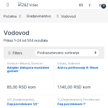
Skip to navigation
Skip to content
0
Početna
Gradjevinarstvo
Vodovod
Vodovod
Prikaz 1–24 od 504 rezultata
Filters
Gumice i dihtunzi
,
Gumice i
Ostalo
,
Vodovod
dihtunzi
,
Manžetne wc šolje
,
Adapter štelujuće manžetne
Alat za pertlovanje 6-15mm
Sanitarija i oprema za kupatilo
,
gumeni
Vodovod
85,00
RSD
kom
1.140,00
RSD
kom
1/2"
,
Gradjevinarstvo
,
1"
,
Gradjevinarstvo
,
Pocinkovani
Pocinkovani fiting
,
Vodovod
fiting
,
Vodovod
Čep pocinkovani 1/2″
Čep pocinkovani 1″