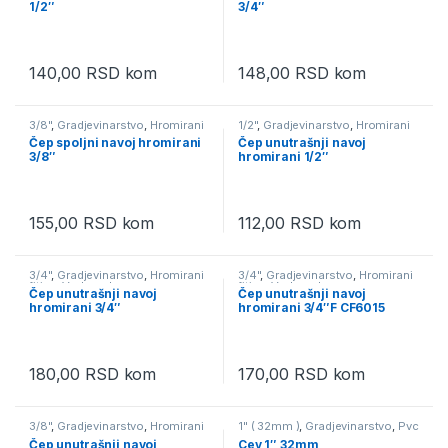
1/2″
3/4″
140,00
RSD
kom
148,00
RSD
kom
3/8"
,
Gradjevinarstvo
,
Hromirani
1/2"
,
Gradjevinarstvo
,
Hromirani
fiting
,
Vodovod
fiting
,
Vodovod
Čep spoljni navoj hromirani
Čep unutrašnji navoj
3/8″
hromirani 1/2″
155,00
RSD
kom
112,00
RSD
kom
3/4"
,
Gradjevinarstvo
,
Hromirani
3/4"
,
Gradjevinarstvo
,
Hromirani
fiting
,
Vodovod
fiting
,
Vodovod
Čep unutrašnji navoj
Čep unutrašnji navoj
hromirani 3/4″
hromirani 3/4″F CF6015
180,00
RSD
kom
170,00
RSD
kom
3/8"
,
Gradjevinarstvo
,
Hromirani
1" ( 32mm )
,
Gradjevinarstvo
,
Pvc
fiting
,
Vodovod
fiting ppr bela boja
,
Vodovod
Čep unutrašnji navoj
Cev 1″ 32mm