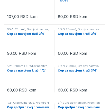
115085
107,00
RSD
kom
80,00
RSD
kom
3/4" ( 25mm )
,
Gradjevinarstvo
,
3/4" ( 25mm )
,
Gradjevinarstvo
,
Pvc fiting ppr bela boja
,
Vodovod
Pvc fiting ppr bela boja
,
Vodovod
Čep sa navojem duži 3/4″
Čep sa navojem kraći 3/4″
96,00
RSD
kom
60,00
RSD
kom
1/2" ( 20mm )
,
Gradjevinarstvo
,
3/4" ( 25mm )
,
Gradjevinarstvo
,
Pvc fiting ppr bela boja
,
Vodovod
Pvc fiting ppr zelena boja
,
Čep sa navojem kraći 1/2″
Čep sa navojem kraći 3/4″
Vodovod
60,00
RSD
kom
60,00
RSD
kom
1/2"
,
Gradjevinarstvo
,
Hromirani
3/4"
,
Gradjevinarstvo
,
Hromirani
fiting
,
Vodovod
fiting
,
Vodovod
Čep spoljni navoj hromirani
Čep spoljni navoj hromirani