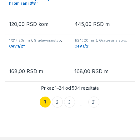
hromirani 3/8″
120,00
RSD
kom
445,00
RSD
m
1/2" ( 20mm )
,
Gradjevinarstvo
,
1/2" ( 20mm )
,
Gradjevinarstvo
,
Pvc fiting ppr zelena boja
,
Pvc fiting ppr bela boja
,
Vodovod
Cev 1/2″
Cev 1/2″
Vodovod
168,00
RSD
m
168,00
RSD
m
Prikaz 1–24 od 504 rezultata
1
2
3
21
…