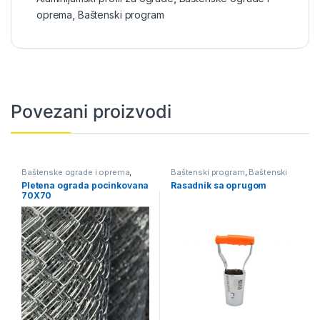
oprema
,
Baštenski program
Povezani proizvodi
Baštenske ograde i oprema
,
Baštenski program
,
Baštenski
Baštenski program
,
Pletena
ručni alati
Pletena ograda pocinkovana
Rasadnik sa oprugom
ograda
70X70