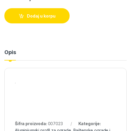
Dodaj u korpu
Opis
.
Šifra proizvoda:
007023
Kategorije:
Aluminijumski profil za ograde
,
Baštenske ograde i