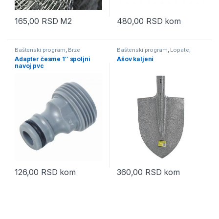
165,00
RSD
M2
480,00
RSD
kom
Baštenski program
,
Brze
Baštenski program
,
Lopate,
spojnice, prskalice, mlaznice i
ašovi, motike, grablje, budaci
Adapter česme 1″ spoljni
Ašov kaljeni
dodaci za baštenska creva
navoj pvc
126,00
RSD
kom
360,00
RSD
kom