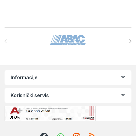
Brands Carousel
Informacije
Korisnički servis