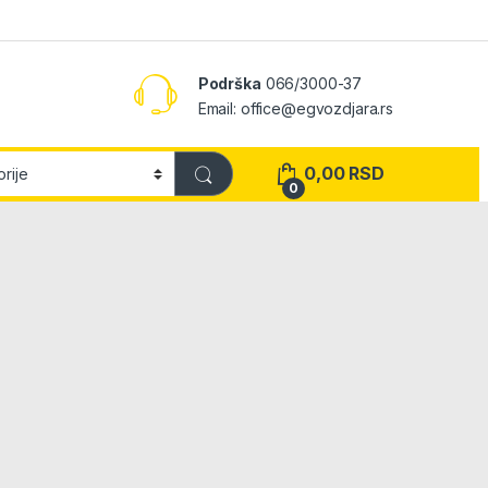
Podrška
066/3000-37
Email: office@egvozdjara.rs
0,00
RSD
0