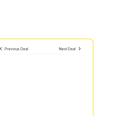
Previous Deal
Next Deal
Save
56,00
RS
D