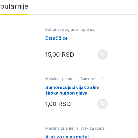
pularnije
Baštenske ograde i oprema
,
Baštenski program
,
Dodatna
oprema
Držač žice
15,00
RSD
Metalna galanterija
,
Samorezujući
vijak za lim široka burbon glava
,
Samorezujući vijci
Samorezujući vijak za lim
široka burbon glava
4.2X13mm
1,00
RSD
Metalna galanterija
,
Vijak za rigips
,
Vijak za rigips metal
Vijak za rigips metal