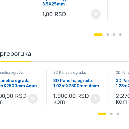
3.5X25mm
1,00
RSD
preporuka
anelna ograda
,
3D Panelna ograda
,
3D Pane
nske ograde i
Baštenske ograde i
Baštens
ma
,
Baštenski program
oprema
,
Baštenski program
oprema
Panelna ograda
3D Panelna ograda
3D Pa
3mX2500mm 4mm
1.03mX2500mm 4mm
1.23
900,00
RSD
1.900,00
RSD
2.27
m
kom
kom