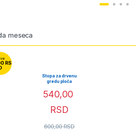
da meseca
ave
00
RS
D
Stopa za drvenu
gredu ploča
100mm
540,00
RSD
600,00
RSD