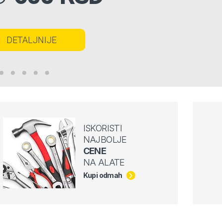
DETALJNIJE
ISKORISTI
NAJBOLJE
CENE
NA ALATE
Kupi odmah