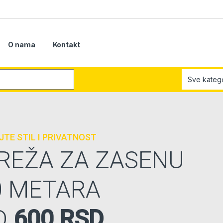
O nama
Kontakt
r:
TE STIL I PRIVATNOST
REŽA ZA ZASENU
0 METARA
D
600 RSD