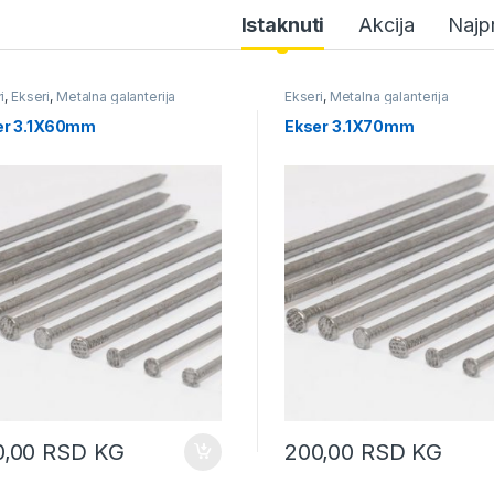
uct Carousel Tabs
Istaknuti
Akcija
Najp
i
,
Ekseri
,
Metalna galanterija
Ekseri
,
Metalna galanterija
er 3.1X60mm
Ekser 3.1X70mm
0,00
RSD
KG
200,00
RSD
KG