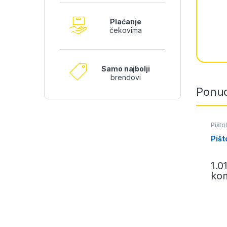
Plaćanje
čekovima
Samo najbolji
brendovi
Ponud
Pištol
Pišto
1.0
ko