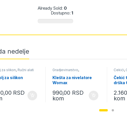
Already Sold:
0
Dostupno:
1
a nedelje
j za slikon
,
Ručni alati
Gradjevinarstvo
,
Čekići
,
Keramičarski i staklarski alat
i pribor
,
Ručni alati
lj za silikon
Klešta za nivelatore
Čekić 
Womax
drška 
25172 
10,00
RSD
990,00
RSD
2.16
m
kom
kom