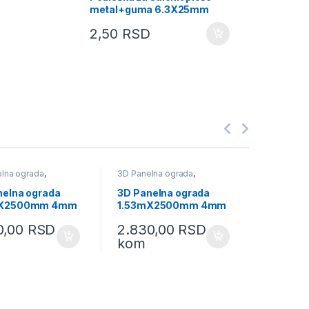
metal+guma 6.3X25mm
2,50
RSD
lna ograda
,
3D Panelna ograda
,
3D Paneln
ke ograde i
Baštenske ograde i
Baštenske
,
Baštenski program
oprema
,
Baštenski program
oprema
,
B
nelna ograda
3D Panelna ograda
3D Pane
mX2500mm 4mm
1.53mX2500mm 4mm
2.03mX
0,00
RSD
2.830,00
RSD
3.750
kom
kom