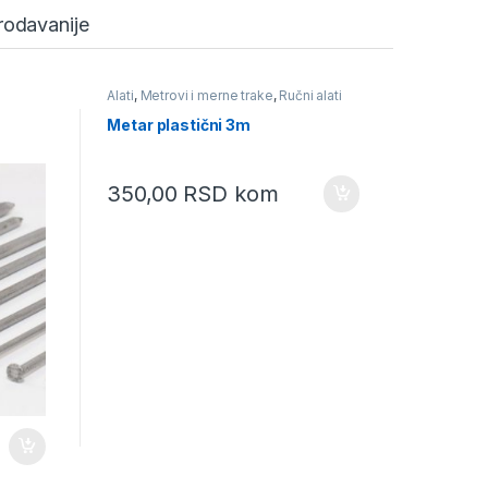
rodavanije
Alati
,
Metrovi i merne trake
,
Ručni alati
Metalna ga
za lim krst
Samorezuju
Metar plastični 3m
Samorezu
cilindri
350,00
RSD
kom
1,50
R