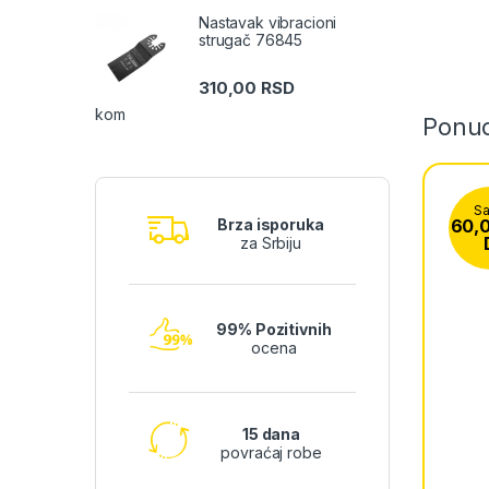
Nastavak vibracioni
strugač 76845
310,00
RSD
kom
Ponu
S
60,
Brza isporuka
za Srbiju
99% Pozitivnih
ocena
15 dana
povraćaj robe