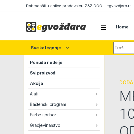
Skip to navigation
Skip to content
Dobrodošli u online prodavnicu Z&Z DOO – egvozdjara.rs
Home
Search fo
Sve kategorije
Ponuda nedelje
Svi proizvodi
DODAJ
Akcija
M
Alati
Baštenski program
1
Farbe i pribor
Gradjevinarstvo
O