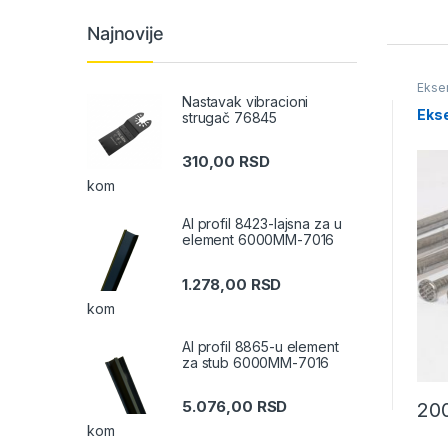
Prod
Najnovije
Ekseri
,
Ekseri
,
Metalna galanterija
Ekser
Nastavak vibracioni
Ekser 3.1X50mm
Eks
strugač 76845
310,00
RSD
kom
Al profil 8423-lajsna za u
element 6000MM-7016
1.278,00
RSD
kom
Al profil 8865-u element
za stub 6000MM-7016
5.076,00
RSD
200,00
RSD
KG
20
kom