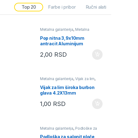
Top 20
Farbe i pribor
Ručni alati
Metalna galanterija
,
Metalna
pozamanterija
,
Pop nitne u boji
aluminijum
Pop nitna 3,9x10mm
antracit Aluminijum
2,00
RSD
Metalna galanterija
,
Vijak za lim
,
Vijak za lim široka burbon glava
Vijak za lim široka burbon
glava 4.2X13mm
1,00
RSD
Metalna galanterija
,
Podloške za
salonit ploče
,
Vijak za salonit ploče
Podloška za salonit ploče