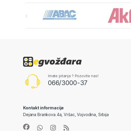
Brands Carousel
Imate pitanja ? Pozovite nas!
066/3000-37
Kontakt informacije
Dejana Brankova 4a, Vršac, Vojvodina, Srbija