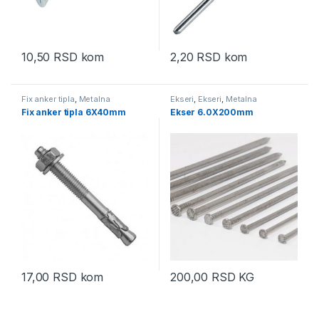
10,50
RSD
kom
2,20
RSD
kom
Fix anker tipla
,
Metalna
Ekseri
,
Ekseri
,
Metalna
galanterija
,
Tiple
galanterija
Fix anker tipla 6X40mm
Ekser 6.0X200mm
17,00
RSD
kom
200,00
RSD
KG