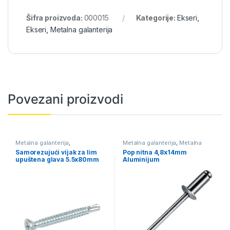
Šifra proizvoda:
000015
Kategorije:
Ekseri
,
Ekseri
,
Metalna galanterija
Povezani proizvodi
Metalna galanterija
,
Metalna galanterija
,
Metalna
Samorezujući vijak za lim krstak
pozamanterija
,
Pop nitne
Samorezujući vijak za lim
Pop nitna 4,8x14mm
upuštena glava
aluminijum
upuštena glava 5.5x80mm
Aluminijum