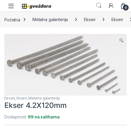
Skip to navigation
Skip to content
0
Početna
Metalna galanterija
Ekseri
Ekseri
Ekseri
,
Ekseri
,
Metalna galanterija
Ekser 4.2X120mm
Dostupnost:
99 na zalihama