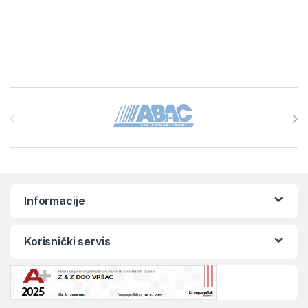
Brands Carousel
Informacije
Korisnički servis