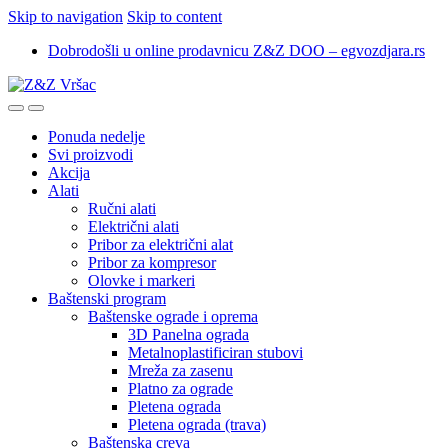
Skip to navigation
Skip to content
Dobrodošli u online prodavnicu Z&Z DOO – egvozdjara.rs
Ponuda nedelje
Svi proizvodi
Akcija
Alati
Ručni alati
Električni alati
Pribor za električni alat
Pribor za kompresor
Olovke i markeri
Baštenski program
Baštenske ograde i oprema
3D Panelna ograda
Metalnoplastificiran stubovi
Mreža za zasenu
Platno za ograde
Pletena ograda
Pletena ograda (trava)
Baštenska creva