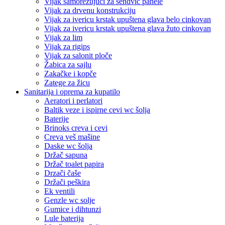
Vijak samorezujući za sendvič panele
Vijak za drvenu konstrukciju
Vijak za ivericu krstak upuštena glava belo cinkovan
Vijak za ivericu krstak upuštena glava žuto cinkovan
Vijak za lim
Vijak za rigips
Vijak za salonit ploče
Žabica za sajlu
Zakačke i kopče
Zatege za žicu
Sanitarija i oprema za kupatilo
Aeratori i perlatori
Baltik veze i ispirne cevi wc šolja
Baterije
Brinoks creva i cevi
Creva veš mašine
Daske wc šolja
Držač sapuna
Držač toalet papira
Drzači čaše
Držači peškira
Ek ventili
Genzle wc solje
Gumice i dihtunzi
Lule baterija