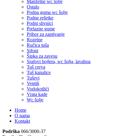
Manžetne wc šolje
Ostalo
Podna guma wc šolje
Podne rešetke
Podni slivnici
Prelazne gume
Pribor za zaptivanje
Rozetne
Ručica tuša
Sifoni
Šipka za zavesu
Srafovi bojlera, wc šolja, lavaboa
Tuš creva
Tuš kanalice
Tuševi
Ventili
Vodokotlići
Vrata kade
Wc šolje
Home
O nama
Kontakt
Podrška
066/3000-37