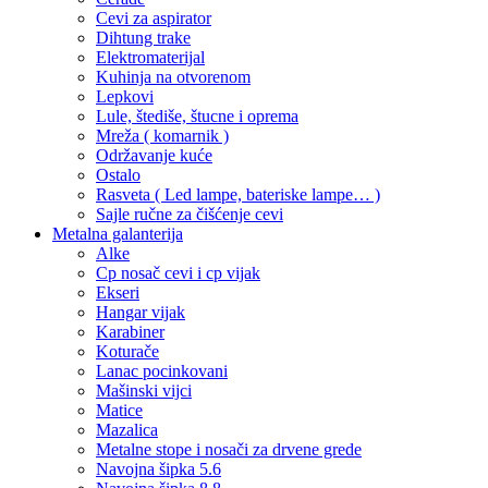
Cevi za aspirator
Dihtung trake
Elektromaterijal
Kuhinja na otvorenom
Lepkovi
Lule, štediše, štucne i oprema
Mreža ( komarnik )
Održavanje kuće
Ostalo
Rasveta ( Led lampe, bateriske lampe… )
Sajle ručne za čišćenje cevi
Metalna galanterija
Alke
Cp nosač cevi i cp vijak
Ekseri
Hangar vijak
Karabiner
Koturače
Lanac pocinkovani
Mašinski vijci
Matice
Mazalica
Metalne stope i nosači za drvene grede
Navojna šipka 5.6