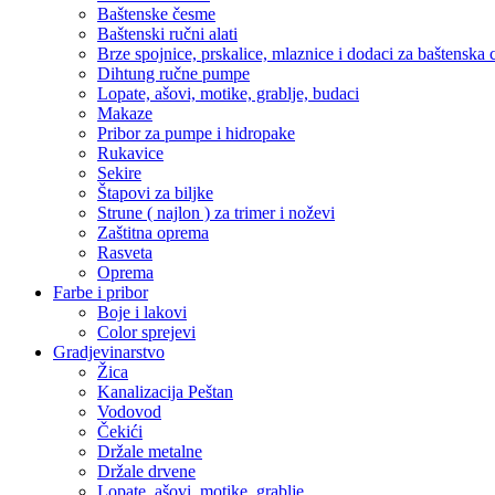
Baštenske česme
Baštenski ručni alati
Brze spojnice, prskalice, mlaznice i dodaci za baštenska 
Dihtung ručne pumpe
Lopate, ašovi, motike, grablje, budaci
Makaze
Pribor za pumpe i hidropake
Rukavice
Sekire
Štapovi za biljke
Strune ( najlon ) za trimer i noževi
Zaštitna oprema
Rasveta
Oprema
Farbe i pribor
Boje i lakovi
Color sprejevi
Gradjevinarstvo
Žica
Kanalizacija Peštan
Vodovod
Čekići
Držale metalne
Držale drvene
Lopate, ašovi, motike, grablje,