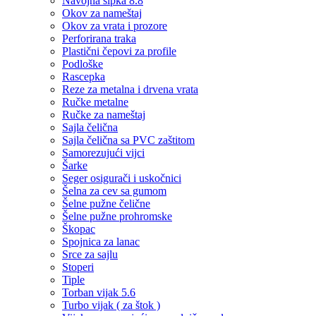
Navojna šipka 8.8
Okov za nameštaj
Okov za vrata i prozore
Perforirana traka
Plastični čepovi za profile
Podloške
Rascepka
Reze za metalna i drvena vrata
Ručke metalne
Ručke za nameštaj
Sajla čelična
Sajla čelična sa PVC zaštitom
Samorezujući vijci
Šarke
Seger osigurači i uskočnici
Šelna za cev sa gumom
Šelne pužne čelične
Šelne pužne prohromske
Škopac
Spojnica za lanac
Srce za sajlu
Stoperi
Tiple
Torban vijak 5.6
Turbo vijak ( za štok )