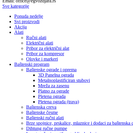
Email: office@egvozdjara.rs
Sve kategorije
Ponuda nedelje
Svi proizvodi
Akcija
Alati
Ručni alati
Električni alati
Pribor za električni alat
Pribor za kompresor
Olovke i markeri
Baštenski program
Baštenske ograde i oprema
3D Panelna ograda
Metalnoplastificiran stubovi
Mreža za zasenu
Platno za ograde
Pletena ograda
Pletena ograda (trava)
Baštenska creva
Baštenske česme
Baštenski ručni alati
Brze spojnice, prskalice, mlaznice i dodaci za baštenska 
Dihtung ručne pumpe