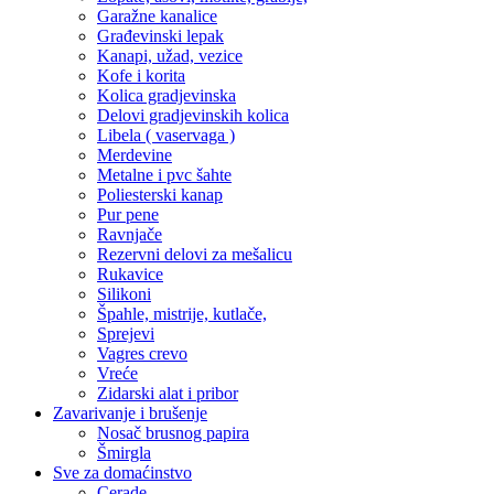
Garažne kanalice
Građevinski lepak
Kanapi, užad, vezice
Kofe i korita
Kolica gradjevinska
Delovi gradjevinskih kolica
Libela ( vaservaga )
Merdevine
Metalne i pvc šahte
Poliesterski kanap
Pur pene
Ravnjače
Rezervni delovi za mešalicu
Rukavice
Silikoni
Špahle, mistrije, kutlače,
Sprejevi
Vagres crevo
Vreće
Zidarski alat i pribor
Zavarivanje i brušenje
Nosač brusnog papira
Šmirgla
Sve za domaćinstvo
Cerade