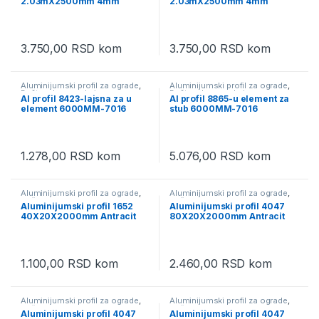
2.03mX2500mm 4mm
2.03mX2500mm 4mm
3.750,00
RSD
kom
3.750,00
RSD
kom
Aluminijumski profil za ograde
,
Aluminijumski profil za ograde
,
Baštenske ograde i oprema
,
Baštenske ograde i oprema
,
Al profil 8423-lajsna za u
Al profil 8865-u element za
Baštenski program
Baštenski program
element 6000MM-7016
stub 6000MM-7016
1.278,00
RSD
kom
5.076,00
RSD
kom
Aluminijumski profil za ograde
,
Aluminijumski profil za ograde
,
Baštenske ograde i oprema
,
Baštenske ograde i oprema
,
Aluminijumski profil 1652
Aluminijumski profil 4047
Baštenski program
Baštenski program
40X20X2000mm Antracit
80X20X2000mm Antracit
7016
7016
1.100,00
RSD
kom
2.460,00
RSD
kom
Aluminijumski profil za ograde
,
Aluminijumski profil za ograde
,
Baštenske ograde i oprema
,
Baštenske ograde i oprema
,
Aluminijumski profil 4047
Aluminijumski profil 4047
Baštenski program
Baštenski program