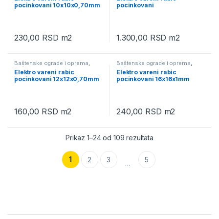
pocinkovani 10x10x0,70mm
pocinkovani
12,5×12,5×1,50m
230,00
RSD
m2
1.300,00
RSD
m2
Baštenske ograde i oprema
,
Baštenske ograde i oprema
,
Baštenski program
,
Rabic pletiva
Baštenski program
,
Rabic pletiva
Elektro vareni rabic
Elektro vareni rabic
pocinkovani 12x12x0,70mm
pocinkovani 16x16x1mm
160,00
RSD
m2
240,00
RSD
m2
Prikaz 1–24 od 109 rezultata
1
2
3
5
…