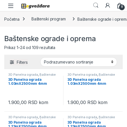
Skip to navigation
Skip to content
0
Početna
Baštenski program
Baštenske ograde i oprem
Baštenske ograde i oprema
Prikaz 1–24 od 109 rezultata
Filters
3D Panelna ograda
,
Baštenske
3D Panelna ograda
,
Baštenske
ograde i oprema
,
Baštenski
ograde i oprema
,
Baštenski
3D Panelna ograda
3D Panelna ograda
program
program
1.03mX2500mm 4mm
1.03mX2500mm 4mm
1.900,00
RSD
kom
1.900,00
RSD
kom
3D Panelna ograda
,
Baštenske
3D Panelna ograda
,
Baštenske
ograde i oprema
,
Baštenski
ograde i oprema
,
Baštenski
3D Panelna ograda
3D Panelna ograda
program
program
1.23mX2500mm 4mm
1.23mX2500mm 4mm