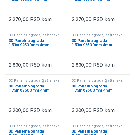
2.270,00
RSD
kom
2.270,00
RSD
kom
3D Panelna ograda
,
Baštenske
3D Panelna ograda
,
Baštenske
ograde i oprema
,
Baštenski
ograde i oprema
,
Baštenski
3D Panelna ograda
3D Panelna ograda
program
program
1.53mX2500mm 4mm
1.53mX2500mm 4mm
2.830,00
RSD
kom
2.830,00
RSD
kom
3D Panelna ograda
,
Baštenske
3D Panelna ograda
,
Baštenske
ograde i oprema
,
Baštenski
ograde i oprema
,
Baštenski
3D Panelna ograda
3D Panelna ograda
program
program
1.73mX2500mm 4mm
1.73mX2500mm 4mm
3.200,00
RSD
kom
3.200,00
RSD
kom
3D Panelna ograda
,
Baštenske
3D Panelna ograda
,
Baštenske
ograde i oprema
,
Baštenski
ograde i oprema
,
Baštenski
3D Panelna ograda
3D Panelna ograda
program
program