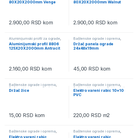
80X20X2000mm Venge
80X20X2000mm Walnut
2.900,00
RSD
kom
2.900,00
RSD
kom
Aluminijumski profil za ograde
,
Baštenske ograde i oprema
,
Baštenske ograde i oprema
,
Baštenski program
,
Dodatna
Aluminijumski profil 8806
Držač panela ograde
Baštenski program
oprema
125X20X2000mm Antracit
24x48x19mm
7016
2.160,00
RSD
kom
45,00
RSD
kom
Baštenske ograde i oprema
,
Baštenske ograde i oprema
,
Baštenski program
,
Dodatna
Baštenski program
,
Rabic pletiva
Držač žice
Elektro vareni rabic 10×10
oprema
PVC
15,00
RSD
kom
220,00
RSD
m2
Baštenske ograde i oprema
,
Baštenske ograde i oprema
,
Baštenski program
,
Rabic pletiva
Baštenski program
,
Rabic pletiva
Elektro vareni rabic
Elektro vareni rabic