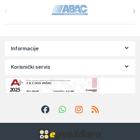
Brands Carousel
Informacije
Korisnički servis