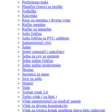
Perforirana traka
Plastični čepovi za profile
Podloške
Rascepka
Reze za metalna i drvena vrata
Ručke metalne
Ručke za nameštaj
Sajla čelična
Sajla čelična sa PVC zaštitom
Samorezujući vijci
Šarke
Seger osigurači i uskočnici
Šelna za cev sa gumom
Šelne pužne čelične
Šelne pužne prohromske
Škopac
Spojnica za lanac
Srce za sajlu
Stoperi
Tiple
Torban vijak 5.6
Turbo vijak ( za štok )
Vijak samorezujući za sendvič panele
Vijak za drvenu konstrukciju
Vijak za ivericu krstak upuštena glava belo cinkovan