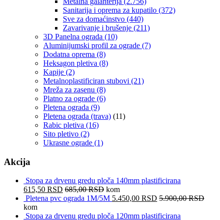
Metalna galanterija
(2.756)
Sanitarija i oprema za kupatilo
(372)
Sve za domaćinstvo
(440)
Zavarivanje i brušenje
(211)
3D Panelna ograda
(10)
Aluminijumski profil za ograde
(7)
Dodatna oprema
(8)
Heksagon pletiva
(8)
Kapije
(2)
Metalnoplastificiran stubovi
(21)
Mreža za zasenu
(8)
Platno za ograde
(6)
Pletena ograda
(9)
Pletena ograda (trava)
(11)
Rabic pletiva
(16)
Sito pletivo
(2)
Ukrasne ograde
(1)
Akcija
Stopa za drvenu gredu ploča 140mm plastificirana
615,50
RSD
685,00
RSD
kom
Pletena pvc ograda 1M/5M
5.450,00
RSD
5.900,00
RSD
kom
Stopa za drvenu gredu ploča 120mm plastificirana