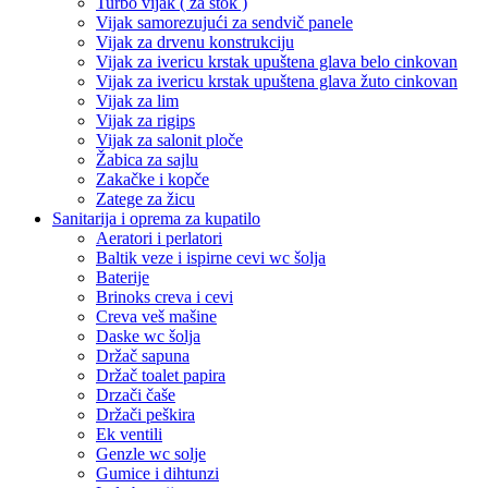
Turbo vijak ( za štok )
Vijak samorezujući za sendvič panele
Vijak za drvenu konstrukciju
Vijak za ivericu krstak upuštena glava belo cinkovan
Vijak za ivericu krstak upuštena glava žuto cinkovan
Vijak za lim
Vijak za rigips
Vijak za salonit ploče
Žabica za sajlu
Zakačke i kopče
Zatege za žicu
Sanitarija i oprema za kupatilo
Aeratori i perlatori
Baltik veze i ispirne cevi wc šolja
Baterije
Brinoks creva i cevi
Creva veš mašine
Daske wc šolja
Držač sapuna
Držač toalet papira
Drzači čaše
Držači peškira
Ek ventili
Genzle wc solje
Gumice i dihtunzi