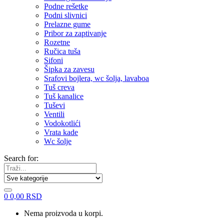
Podne rešetke
Podni slivnici
Prelazne gume
Pribor za zaptivanje
Rozetne
Ručica tuša
Sifoni
Šipka za zavesu
Srafovi bojlera, wc šolja, lavaboa
Tuš creva
Tuš kanalice
Tuševi
Ventili
Vodokotlići
Vrata kade
Wc šolje
Search for:
0
0,00
RSD
Nema proizvoda u korpi.