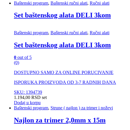
Baštenski program
,
Baštenski ručni alati
,
Ručni alati
Set baštenskog alata DELI 3kom
Baštenski program
,
Baštenski ručni alati
,
Ručni alati
Set baštenskog alata DELI 3kom
0
out of 5
(0)
DOSTUPNO SAMO ZA ONLINE PORUCIVANJE
ISPORUKA PROIZVODA OD 3-7 RADNIH DANA
SKU: 1394739
1.194,00
RSD
set
Dodaj u korpu
Baštenski program
,
Strune ( najlon ) za trimer i noževi
Najlon za trimer 2,0mm x 15m