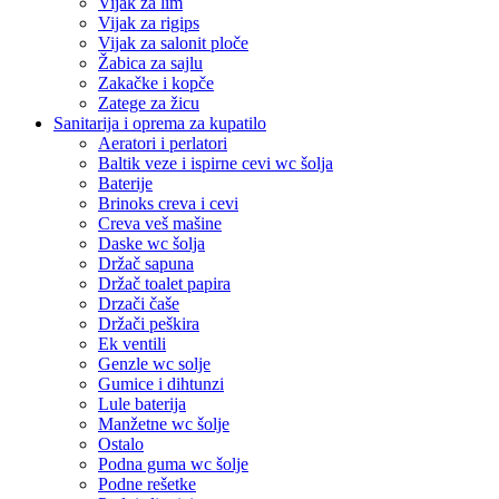
Vijak za lim
Vijak za rigips
Vijak za salonit ploče
Žabica za sajlu
Zakačke i kopče
Zatege za žicu
Sanitarija i oprema za kupatilo
Aeratori i perlatori
Baltik veze i ispirne cevi wc šolja
Baterije
Brinoks creva i cevi
Creva veš mašine
Daske wc šolja
Držač sapuna
Držač toalet papira
Drzači čaše
Držači peškira
Ek ventili
Genzle wc solje
Gumice i dihtunzi
Lule baterija
Manžetne wc šolje
Ostalo
Podna guma wc šolje
Podne rešetke