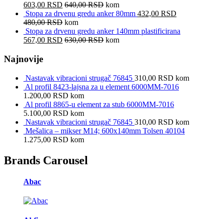
603,00
RSD
640,00
RSD
kom
Stopa za drvenu gredu anker 80mm
432,00
RSD
480,00
RSD
kom
Stopa za drvenu gredu anker 140mm plastificirana
567,00
RSD
630,00
RSD
kom
Najnovije
Nastavak vibracioni strugač 76845
310,00
RSD
kom
Al profil 8423-lajsna za u element 6000MM-7016
1.200,00
RSD
kom
Al profil 8865-u element za stub 6000MM-7016
5.100,00
RSD
kom
Nastavak vibracioni strugač 76845
310,00
RSD
kom
Mešalica – mikser M14; 600x140mm Tolsen 40104
1.275,00
RSD
kom
Brands Carousel
Abac