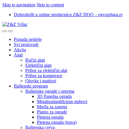
Skip to navigation
Skip to content
Dobrodošli u online prodavnicu Z&Z DOO – egvozdjara.rs
Ponuda nedelje
Svi proizvodi
Akcija
Alati
Ručni alati
Električni alati
Pribor za električni alat
Pribor za kompresor
Olovke i markeri
Baštenski program
Baštenske ograde i oprema
3D Panelna ograda
Metalnoplastificiran stubovi
Mreža za zasenu
Platno za ograde
Pletena ograda
Pletena ograda (trava)
Baštenska creva