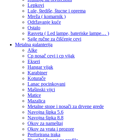
Lepkovi
Lule, štediše, štucne i oprema
Mreža ( komarnik )
Održavanje kuće
Ostalo
Rasveta ( Led lampe, bateriske lampe… )
Sajle ručne za čišćenje cevi
Metalna galanterija
Alke
Cp nosač cevi i cp vijak
Ekseri
Hangar vijak
Karabiner
Koturače
Lanac pocinkovani
Mašinski vijci
Matice
Mazalica
Metalne stope i nosači za drvene grede
Navojna šipka 5.6
Navojna šipka 8.8
Okov za nameštaj
Okov za vrata i prozore
Perforirana traka