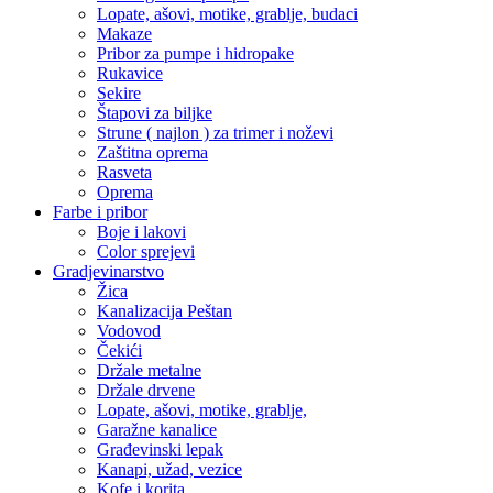
Lopate, ašovi, motike, grablje, budaci
Makaze
Pribor za pumpe i hidropake
Rukavice
Sekire
Štapovi za biljke
Strune ( najlon ) za trimer i noževi
Zaštitna oprema
Rasveta
Oprema
Farbe i pribor
Boje i lakovi
Color sprejevi
Gradjevinarstvo
Žica
Kanalizacija Peštan
Vodovod
Čekići
Držale metalne
Držale drvene
Lopate, ašovi, motike, grablje,
Garažne kanalice
Građevinski lepak
Kanapi, užad, vezice
Kofe i korita