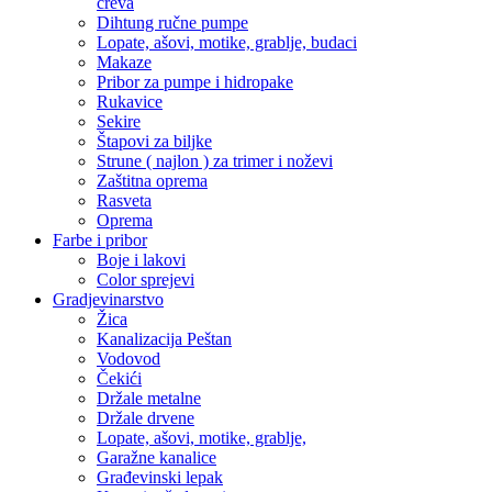
creva
Dihtung ručne pumpe
Lopate, ašovi, motike, grablje, budaci
Makaze
Pribor za pumpe i hidropake
Rukavice
Sekire
Štapovi za biljke
Strune ( najlon ) za trimer i noževi
Zaštitna oprema
Rasveta
Oprema
Farbe i pribor
Boje i lakovi
Color sprejevi
Gradjevinarstvo
Žica
Kanalizacija Peštan
Vodovod
Čekići
Držale metalne
Držale drvene
Lopate, ašovi, motike, grablje,
Garažne kanalice
Građevinski lepak