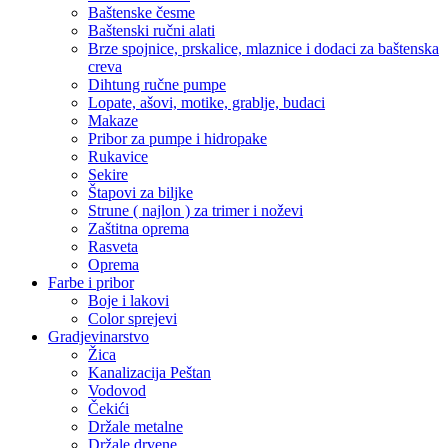
Baštenske česme
Baštenski ručni alati
Brze spojnice, prskalice, mlaznice i dodaci za baštenska
creva
Dihtung ručne pumpe
Lopate, ašovi, motike, grablje, budaci
Makaze
Pribor za pumpe i hidropake
Rukavice
Sekire
Štapovi za biljke
Strune ( najlon ) za trimer i noževi
Zaštitna oprema
Rasveta
Oprema
Farbe i pribor
Boje i lakovi
Color sprejevi
Gradjevinarstvo
Žica
Kanalizacija Peštan
Vodovod
Čekići
Držale metalne
Držale drvene