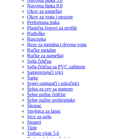
Navojna šipka 5.6
Navojna šipka 8.8
Okov za nameštaj
Okov za vrata i prozore
Perforirana traka
Plastični čepovi za profile
Podloške
Rascepka
Reze za metalna i drvena vrata
Ručke metalne
Ručke za nameštaj
Sajla čelična
Sajla čelična sa PVC zaštitom
Samorezujući vijci
Šarke
Seger osigurači i uskočnici
Šelna za cev sa gumom
Šelne pužne čelične
Šelne pužne prohromske
Škopac
Spojnica za lanac
Srce za sajlu
Stoperi
Tiple
Torban vijak 5.6