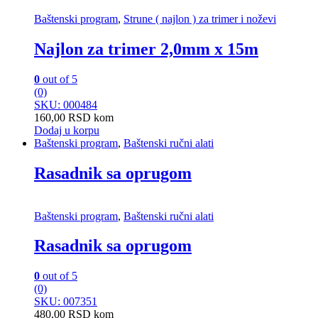
Baštenski program
,
Strune ( najlon ) za trimer i noževi
Najlon za trimer 2,0mm x 15m
0
out of 5
(0)
SKU: 000484
160,00
RSD
kom
Dodaj u korpu
Baštenski program
,
Baštenski ručni alati
Rasadnik sa oprugom
Baštenski program
,
Baštenski ručni alati
Rasadnik sa oprugom
0
out of 5
(0)
SKU: 007351
480,00
RSD
kom