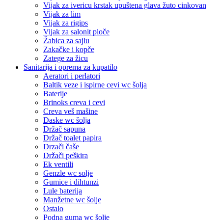
Vijak za ivericu krstak upuštena glava žuto cinkovan
Vijak za lim
Vijak za rigips
Vijak za salonit ploče
Žabica za sajlu
Zakačke i kopče
Zatege za žicu
Sanitarija i oprema za kupatilo
Aeratori i perlatori
Baltik veze i ispirne cevi wc šolja
Baterije
Brinoks creva i cevi
Creva veš mašine
Daske wc šolja
Držač sapuna
Držač toalet papira
Drzači čaše
Držači peškira
Ek ventili
Genzle wc solje
Gumice i dihtunzi
Lule baterija
Manžetne wc šolje
Ostalo
Podna guma wc šolje