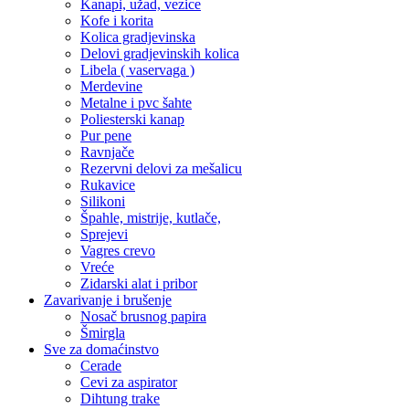
Kanapi, užad, vezice
Kofe i korita
Kolica gradjevinska
Delovi gradjevinskih kolica
Libela ( vaservaga )
Merdevine
Metalne i pvc šahte
Poliesterski kanap
Pur pene
Ravnjače
Rezervni delovi za mešalicu
Rukavice
Silikoni
Špahle, mistrije, kutlače,
Sprejevi
Vagres crevo
Vreće
Zidarski alat i pribor
Zavarivanje i brušenje
Nosač brusnog papira
Šmirgla
Sve za domaćinstvo
Cerade
Cevi za aspirator
Dihtung trake