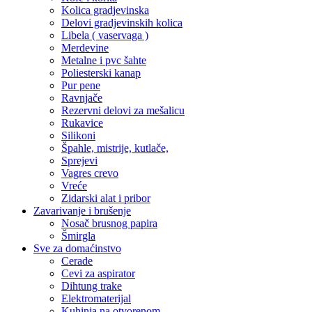
Kolica gradjevinska
Delovi gradjevinskih kolica
Libela ( vaservaga )
Merdevine
Metalne i pvc šahte
Poliesterski kanap
Pur pene
Ravnjače
Rezervni delovi za mešalicu
Rukavice
Silikoni
Špahle, mistrije, kutlače,
Sprejevi
Vagres crevo
Vreće
Zidarski alat i pribor
Zavarivanje i brušenje
Nosač brusnog papira
Šmirgla
Sve za domaćinstvo
Cerade
Cevi za aspirator
Dihtung trake
Elektromaterijal
Kuhinja na otvorenom