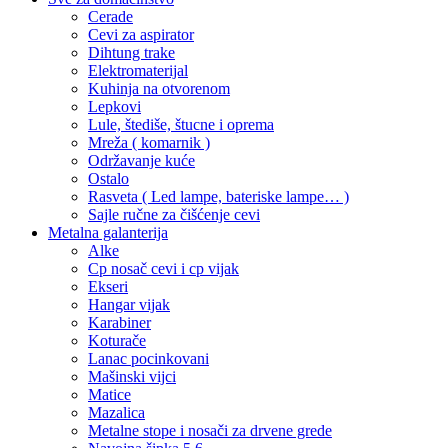
Cerade
Cevi za aspirator
Dihtung trake
Elektromaterijal
Kuhinja na otvorenom
Lepkovi
Lule, štediše, štucne i oprema
Mreža ( komarnik )
Održavanje kuće
Ostalo
Rasveta ( Led lampe, bateriske lampe… )
Sajle ručne za čišćenje cevi
Metalna galanterija
Alke
Cp nosač cevi i cp vijak
Ekseri
Hangar vijak
Karabiner
Koturače
Lanac pocinkovani
Mašinski vijci
Matice
Mazalica
Metalne stope i nosači za drvene grede