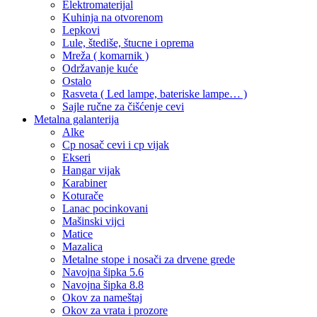
Elektromaterijal
Kuhinja na otvorenom
Lepkovi
Lule, štediše, štucne i oprema
Mreža ( komarnik )
Održavanje kuće
Ostalo
Rasveta ( Led lampe, bateriske lampe… )
Sajle ručne za čišćenje cevi
Metalna galanterija
Alke
Cp nosač cevi i cp vijak
Ekseri
Hangar vijak
Karabiner
Koturače
Lanac pocinkovani
Mašinski vijci
Matice
Mazalica
Metalne stope i nosači za drvene grede
Navojna šipka 5.6
Navojna šipka 8.8
Okov za nameštaj
Okov za vrata i prozore