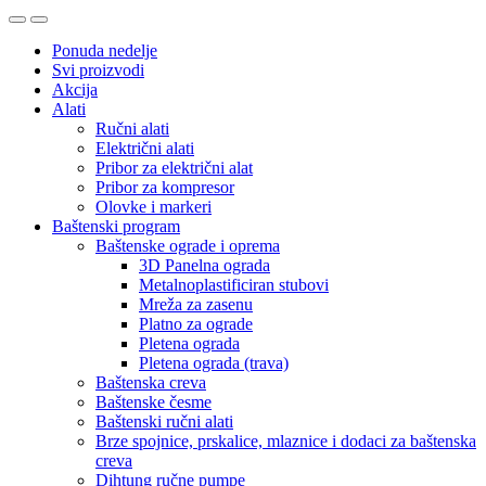
Ponuda nedelje
Svi proizvodi
Akcija
Alati
Ručni alati
Električni alati
Pribor za električni alat
Pribor za kompresor
Olovke i markeri
Baštenski program
Baštenske ograde i oprema
3D Panelna ograda
Metalnoplastificiran stubovi
Mreža za zasenu
Platno za ograde
Pletena ograda
Pletena ograda (trava)
Baštenska creva
Baštenske česme
Baštenski ručni alati
Brze spojnice, prskalice, mlaznice i dodaci za baštenska
creva
Dihtung ručne pumpe