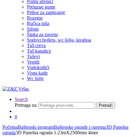
Podni slivnici
Prelazne gume
Pribor za zaptivanje
Rozetne
Ručica tuša
Sifoni
Šipka za zavesu
Srafovi bojlera, wc šolja, lavaboa
Tuš creva
Tuš kanalice
Tuševi
Ventili
Vodokotlići
Vrata kade
Wc šolje
Search
Pretraga za:
Pretraži
0
Početna
Baštenski program
Baštenske ograde i oprema
3D Panelna
ograda
3D Panelna ograda 1.23mX2500mm 4mm