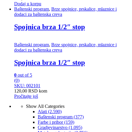
Dodaj u korpu
Baštenski program
,
Brze spojnice, prskalice, mlaznice i
dodaci za baštenska creva
Spojnica brza 1/2″ stop
Baštenski program
,
Brze spojnice, prskalice, mlaznice i
dodaci za baštenska creva
Spojnica brza 1/2″ stop
0
out of 5
(0)
SKU: 002101
120,00
RSD
kom
Pročitajte još
Show All Categories
Alati
(2.590)
Baštenski program
(377)
Farbe i pribor
(159)
Gradjevinarstvo
(1.095)