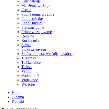
Lule baterija
Manžetne wc šolje
Ostalo
Podna guma wc šolje
Podne rešetke
Podni slivnici
Prelazne gume
Pribor za zaptivanje
Rozetne
Ručica tuša
Sifoni
Šipka za zavesu
Srafovi bojlera, wc šolja, lavaboa
Tuš creva
Tuš kanalice
Tuševi
Ventili
Vodokotlići
Vrata kade
Wc šolje
Home
O nama
Kontakt