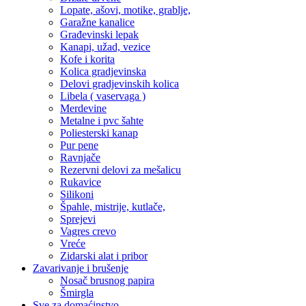
Lopate, ašovi, motike, grablje,
Garažne kanalice
Građevinski lepak
Kanapi, užad, vezice
Kofe i korita
Kolica gradjevinska
Delovi gradjevinskih kolica
Libela ( vaservaga )
Merdevine
Metalne i pvc šahte
Poliesterski kanap
Pur pene
Ravnjače
Rezervni delovi za mešalicu
Rukavice
Silikoni
Špahle, mistrije, kutlače,
Sprejevi
Vagres crevo
Vreće
Zidarski alat i pribor
Zavarivanje i brušenje
Nosač brusnog papira
Šmirgla
Sve za domaćinstvo