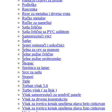
Plastični čepovi za profile
Podloške
Rascepka
Reze za metalna i drvena vrata
Ručke metalne
Ručke za nameštaj
Sajla čelična
Sajla čelična sa PVC zaštitom
Samorezujući vijci
Šarke
Seger osigurači i uskočnici
Šelna za cev sa gumom
Šelne pužne čelične
Šelne pužne prohromske
Škopac
Spojnica za lanac
Srce za sajlu
Stoperi
Tiple
Torban vijak 5.6
Turbo vijak ( za štok )
Vijak samorezujući za sendvič panele
Vijak za drvenu konstrukciju
Vijak za ivericu krstak upuštena glava belo cinkovan
Vijak za ivericu krstak upuštena glava žuto cinkovan