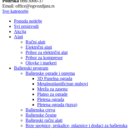
Podrška
066/3000-37
Email: office@egvozdjara.rs
Sve kategorije
Ponuda nedelje
Svi proizvodi
Akcija
Alati
Ručni alati
Električni alati
Pribor za električni alat
Pribor za kompresor
Olovke i markeri
Baštenski program
Baštenske ograde i oprema
3D Panelna ograda
Metalnoplastificiran stubovi
Mreža za zasenu
Platno za ograde
Pletena ograda
Pletena ograda (trava)
Baštenska creva
Baštenske česme
Baštenski ručni alati
Brze spojnice, prskalice, mlaznice i dodaci za baštenska