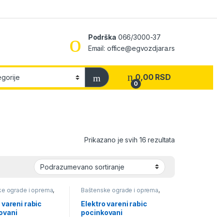
Podrška
066/3000-37
Email: office@egvozdjara.rs
0,00
RSD
0
Prikazano je svih 16 rezultata
ke ograde i oprema
,
Baštenske ograde i oprema
,
ki program
,
Rabic
Baštenski program
,
Rabic
pletiva
 vareni rabic
Elektro vareni rabic
ovani
pocinkovani