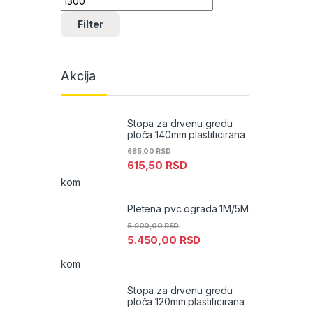
Filter
Akcija
Stopa za drvenu gredu
ploča 140mm plastificirana
685,00
RSD
615,50
RSD
kom
Pletena pvc ograda 1M/5M
5.900,00
RSD
5.450,00
RSD
kom
Stopa za drvenu gredu
ploča 120mm plastificirana