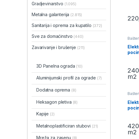
Gradjevinarstvo
(1.095)
Metalna galanterija
(2.815)
220
Sanitarija i oprema za kupatilo
(372)
Sve za domaćinstvo
(440)
Bašte
Bašte
pletiv
Elekt
Zavarivanje i brušenje
(211)
poci
3D Panelna ograda
(10)
240
m2
Aluminijumski profil za ograde
(7)
Dodatna oprema
(8)
Bašte
Bašte
pletiv
Heksagon pletiva
Elekt
(8)
poci
55x5
Kapije
(2)
420
Metalnoplastificiran stubovi
(21)
m2
Mreža za zasenu
(8)