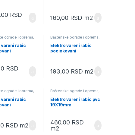
2,5×1,50m
12x12x0,70mm
0,00
RSD
160,00
RSD
m2
ke ograde i oprema
,
Baštenske ograde i oprema
,
ki program
,
Rabic
Baštenski program
,
Rabic
pletiva
 vareni rabic
Elektro vareni rabic
ovani
pocinkovani
x1,55mm
55x110x1,80mm
00
RSD
193,00
RSD
m2
ke ograde i oprema
,
Baštenske ograde i oprema
,
ki program
,
Rabic
Baštenski program
,
Rabic
pletiva
 vareni rabic
Elektro vareni rabic pvc
ovani
19X19mm
,60mm
460,00
RSD
00
RSD
m2
m2