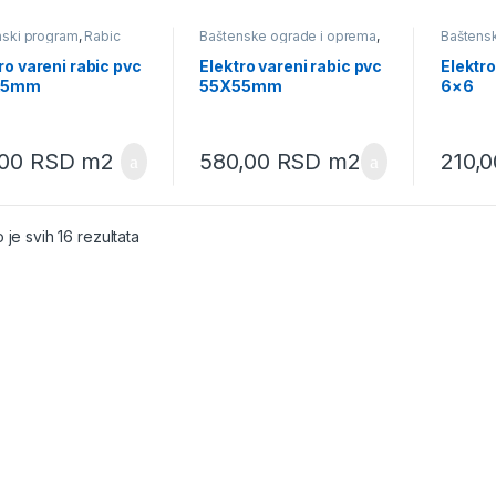
nski program
,
Rabic
Baštenske ograde i oprema
,
Baštens
a
Baštenski program
,
Rabic
Baštens
pletiva
pletiva
ro vareni rabic pvc
Elektro vareni rabic pvc
Elektro
25mm
55X55mm
6×6
,00
RSD
m2
580,00
RSD
m2
210,
 je svih 16 rezultata