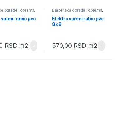
ke ograde i oprema
,
Baštenske ograde i oprema
,
ki program
,
Rabic
Baštenski program
,
Rabic
pletiva
 vareni rabic pvc
Elektro vareni rabic pvc
8×8
00
RSD
m2
570,00
RSD
m2