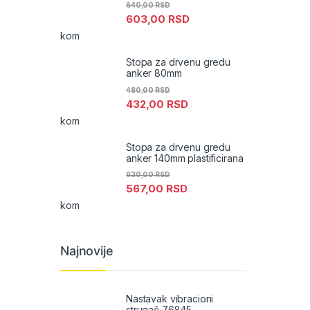
640,00
RSD
603,00
RSD
kom
Stopa za drvenu gredu
anker 80mm
480,00
RSD
432,00
RSD
kom
Stopa za drvenu gredu
anker 140mm plastificirana
630,00
RSD
567,00
RSD
kom
Najnovije
Nastavak vibracioni
strugač 76845