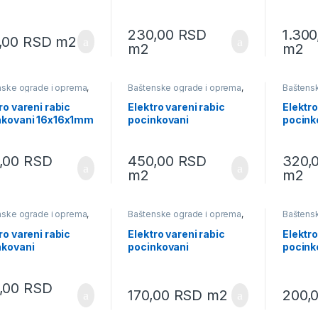
10x10x0,70mm
12,5×1
230,00
RSD
1.30
,00
RSD
m2
m2
m2
nske ograde i oprema
,
Baštenske ograde i oprema
,
Baštens
nski program
,
Rabic
Baštenski program
,
Rabic
Baštens
a
pletiva
pletiva
ro vareni rabic
Elektro vareni rabic
Elektro
nkovani 16x16x1mm
pocinkovani
pocink
19x19x1,20mm
25x25
,00
RSD
450,00
RSD
320,
m2
m2
nske ograde i oprema
,
Baštenske ograde i oprema
,
Baštens
nski program
,
Rabic
Baštenski program
,
Rabic
Baštens
a
pletiva
pletiva
ro vareni rabic
Elektro vareni rabic
Elektro
nkovani
pocinkovani
pocink
5x1,80mm
6x6x0,45mm
8x8x0
,00
RSD
170,00
RSD
m2
200,