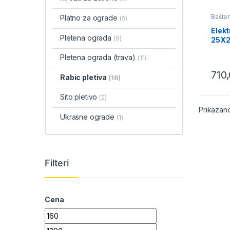
Bašte
Platno za ograde
(6)
pletiv
Elekt
Pletena ograda
(9)
25X
Pletena ograda (trava)
(11)
710
Rabic pletiva
(16)
Sito pletivo
(2)
Prikazano
Ukrasne ograde
(1)
Filteri
Cena
Minimalna cena
Maksimalna cena