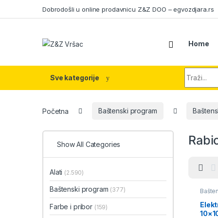
Skip to navigation
Skip to content
Dobrodošli u online prodavnicu Z&Z DOO – egvozdjara.rs
Home
Search fo
Sve kategorije
Početna
Baštenski program
Baštens
Rabic
Show All Categories
Alati
(2.590)
Baštenski program
(377)
Bašte
Bašte
pletiv
Elekt
Farbe i pribor
(159)
10×1