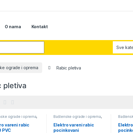
O nama
Kontakt
r:
ke ograde i oprema
Rabic pletiva
 pletiva
nske ograde i oprema
,
Baštenske ograde i oprema
,
Baštens
nski program
,
Rabic
Baštenski program
,
Rabic
Baštens
a
pletiva
pletiva
ro vareni rabic
Elektro vareni rabic
Elektro
0 PVC
pocinkovani
pocink