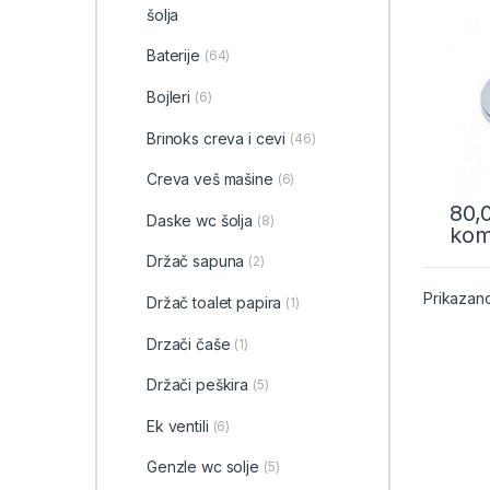
šolja
Baterije
(64)
Bojleri
(6)
Brinoks creva i cevi
(46)
Creva veš mašine
(6)
80,
Daske wc šolja
(8)
ko
Držač sapuna
(2)
Prikazano
Držač toalet papira
(1)
Drzači čaše
(1)
Držači peškira
(5)
Ek ventili
(6)
Genzle wc solje
(5)