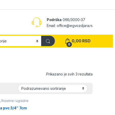
Podrška
066/3000-37
Email: office@egvozdjara.rs
0,00
RSD
0
Prikazano je svih 3 rezultata
,
Rozetne i ugradne
anitarija i oprema za
,
Vodovod
a pvc 3/4″ 7cm