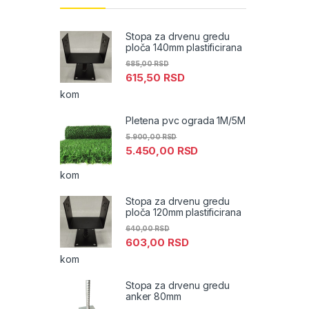
Stopa za drvenu gredu
ploča 140mm plastificirana
685,00
RSD
615,50
RSD
kom
Pletena pvc ograda 1M/5M
5.900,00
RSD
5.450,00
RSD
kom
Stopa za drvenu gredu
ploča 120mm plastificirana
640,00
RSD
603,00
RSD
kom
Stopa za drvenu gredu
anker 80mm