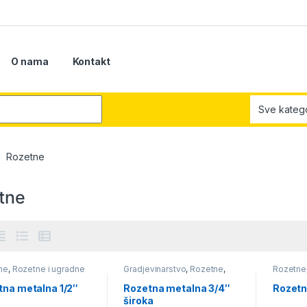
O nama
Kontakt
r:
Rozetne
tne
ne
,
Rozetne i ugradne
Gradjevinarstvo
,
Rozetne
,
Rozetne
,
Sanitarija i oprema za
Vodovod
lampe
,
S
lo
,
Vodovod
kupatilo
tna metalna 1/2″
Rozetna metalna 3/4″
Rozetn
široka