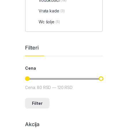
Vodokotlići
(19)
Vrata kade
(3)
Wc šolje
(5)
Filteri
Cena
Cena:
80 RSD
—
120 RSD
Minimalna cena
Maksimalna cena
Filter
Akcija