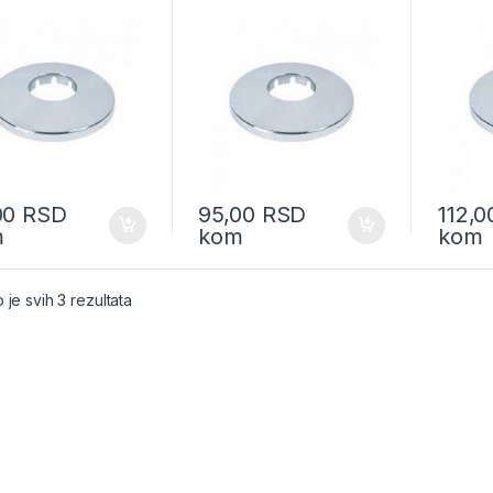
00
RSD
95,00
RSD
112,
m
kom
kom
 je svih 3 rezultata