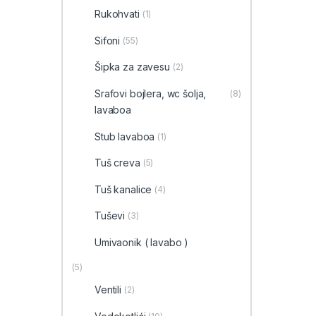
Rukohvati
(1)
Sifoni
(55)
Šipka za zavesu
(2)
Srafovi bojlera, wc šolja,
(8)
lavaboa
Stub lavaboa
(1)
Tuš creva
(5)
Tuš kanalice
(4)
Tuševi
(3)
Umivaonik ( lavabo )
(5)
Ventili
(2)