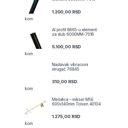
1.200,00
RSD
kom
Al profil 8865-u element
za stub 6000MM-7016
5.100,00
RSD
kom
Nastavak vibracioni
strugač 76845
310,00
RSD
kom
Mešalica – mikser M14;
600x140mm Tolsen 40104
1.275,00
RSD
kom