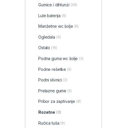
Gumice i dihtunzi
(39)
Lule baterija
(6)
Manžetne wc šolje
(6)
Ogledala
(4)
Ostalo
(16)
Podna guma wc šolje
(3)
Podne rešetke
(5)
Podni slivnici
(2)
Prelazne gume
(5)
Pribor za zaptivanje
(8)
Rozetne
(3)
Ručica tuša
(6)