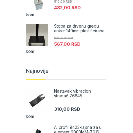
510,00
RSD
432,00
RSD
kom
Stopa za drvenu gredu
anker 140mm plastificirana
630,00
RSD
567,00
RSD
kom
Najnovije
Nastavak vibracioni
strugač 76845
310,00
RSD
kom
Al profil 8423-lajsna za u
element 6000MM-7016