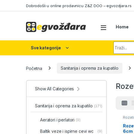
Skip to navigation
Skip to content
Dobrodošli u online prodavnicu Z&Z DOO – egvozdjara.rs
Home
Search fo
Sve kategorije
Početna
Sanitarija i oprema za kupatilo
Roze
Show All Categories
Sanitarija i oprema za kupatilo
(371)
Rozet
Aeratori i perlatori
(9)
lampe
kupati
Roze
6cm
Baltik veze i ispirne cevi wc
(9)