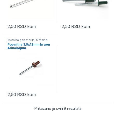
2,50
RSD
kom
2,50
RSD
kom
Metalna galanterija
,
Metalna
pozamanterija
,
Pop nitne u boji
Pop nitna 3,9x12mm braon
aluminijum
Aluminijum
2,50
RSD
kom
Prikazano je svih 9 rezultata