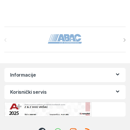
Brands Carousel
Informacije
Korisnički servis