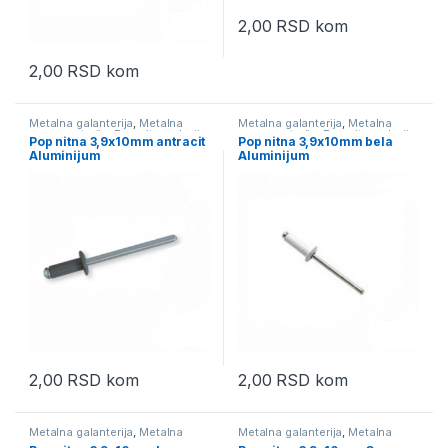
2,00
RSD
kom
2,00
RSD
kom
Metalna galanterija
,
Metalna
Metalna galanterija
,
Metalna
pozamanterija
,
Pop nitne u boji
pozamanterija
,
Pop nitne u boji
Pop nitna 3,9x10mm antracit
Pop nitna 3,9x10mm bela
aluminijum
aluminijum
Aluminijum
Aluminijum
2,00
RSD
kom
2,00
RSD
kom
Metalna galanterija
,
Metalna
Metalna galanterija
,
Metalna
pozamanterija
,
Pop nitne u boji
pozamanterija
,
Pop nitne u boji