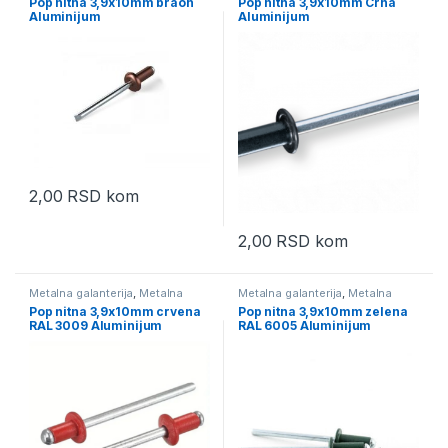
Pop nitna 3,9x10mm braon
Pop nitna 3,9x10mm Crna
aluminijum
aluminijum
Aluminijum
Aluminijum
2,00
RSD
kom
2,00
RSD
kom
Metalna galanterija
,
Metalna
Metalna galanterija
,
Metalna
pozamanterija
,
Pop nitne u boji
pozamanterija
,
Pop nitne u boji
Pop nitna 3,9x10mm crvena
Pop nitna 3,9x10mm zelena
aluminijum
aluminijum
RAL 3009 Aluminijum
RAL 6005 Aluminijum