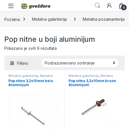
Skip to navigation
Skip to content
0
Početna
Metalna galanterija
Metalna pozamanterija
Pop nitne u boji aluminijum
Prikazano je svih 9 rezultata
Filters
Metalna galanterija
,
Metalna
Metalna galanterija
,
Metalna
pozamanterija
,
Pop nitne u boji
pozamanterija
,
Pop nitne u boji
Pop nitna 3,2x10mm bela
Pop nitna 3,2x10mm braon
aluminijum
aluminijum
Aluminijum
Aluminijum