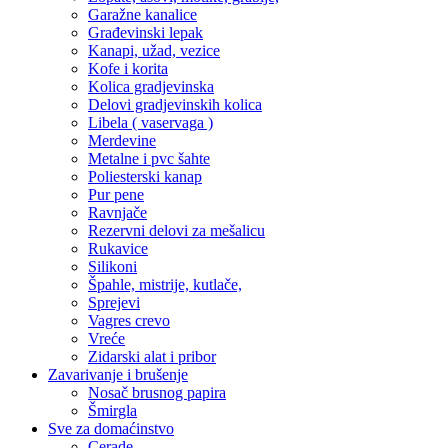
Garažne kanalice
Građevinski lepak
Kanapi, užad, vezice
Kofe i korita
Kolica gradjevinska
Delovi gradjevinskih kolica
Libela ( vaservaga )
Merdevine
Metalne i pvc šahte
Poliesterski kanap
Pur pene
Ravnjače
Rezervni delovi za mešalicu
Rukavice
Silikoni
Špahle, mistrije, kutlače,
Sprejevi
Vagres crevo
Vreće
Zidarski alat i pribor
Zavarivanje i brušenje
Nosač brusnog papira
Šmirgla
Sve za domaćinstvo
Cerade