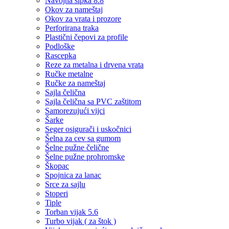
Navojna šipka 8.8
Okov za nameštaj
Okov za vrata i prozore
Perforirana traka
Plastični čepovi za profile
Podloške
Rascepka
Reze za metalna i drvena vrata
Ručke metalne
Ručke za nameštaj
Sajla čelična
Sajla čelična sa PVC zaštitom
Samorezujući vijci
Šarke
Seger osigurači i uskočnici
Šelna za cev sa gumom
Šelne pužne čelične
Šelne pužne prohromske
Škopac
Spojnica za lanac
Srce za sajlu
Stoperi
Tiple
Torban vijak 5.6
Turbo vijak ( za štok )