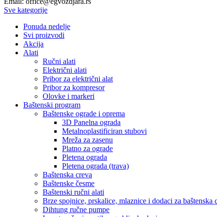
Email: office@egvozdjara.rs
Sve kategorije
Ponuda nedelje
Svi proizvodi
Akcija
Alati
Ručni alati
Električni alati
Pribor za električni alat
Pribor za kompresor
Olovke i markeri
Baštenski program
Baštenske ograde i oprema
3D Panelna ograda
Metalnoplastificiran stubovi
Mreža za zasenu
Platno za ograde
Pletena ograda
Pletena ograda (trava)
Baštenska creva
Baštenske česme
Baštenski ručni alati
Brze spojnice, prskalice, mlaznice i dodaci za baštenska 
Dihtung ručne pumpe