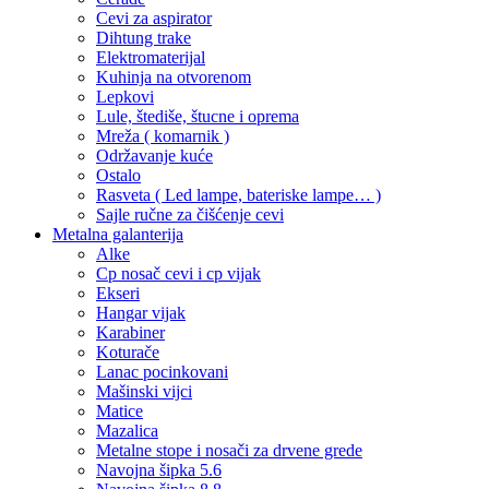
Cevi za aspirator
Dihtung trake
Elektromaterijal
Kuhinja na otvorenom
Lepkovi
Lule, štediše, štucne i oprema
Mreža ( komarnik )
Održavanje kuće
Ostalo
Rasveta ( Led lampe, bateriske lampe… )
Sajle ručne za čišćenje cevi
Metalna galanterija
Alke
Cp nosač cevi i cp vijak
Ekseri
Hangar vijak
Karabiner
Koturače
Lanac pocinkovani
Mašinski vijci
Matice
Mazalica
Metalne stope i nosači za drvene grede
Navojna šipka 5.6