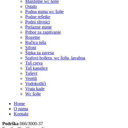
Manžetne wc šolje
Ostalo
Podna guma wc šolje
Podne rešetke
Podni slivnici
Prelazne gume
Pribor za zaptivanje
Rozetne
Ručica tuša
Sifoni
Šipka za zavesu
Srafovi bojlera, wc šolja, lavaboa
Tuš creva
Tuš kanalice
Tuševi
Ventili
Vodokotlići
Vrata kade
Wc šolje
Home
O nama
Kontakt
Podrška
066/3000-37