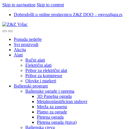
Skip to navigation
Skip to content
Dobrodošli u online prodavnicu Z&Z DOO – egvozdjara.rs
Ponuda nedelje
Svi proizvodi
Akcija
Alati
Ručni alati
Električni alati
Pribor za električni alat
Pribor za kompresor
Olovke i markeri
Baštenski program
Baštenske ograde i oprema
3D Panelna ograda
Metalnoplastificiran stubovi
Mreža za zasenu
Platno za ograde
Pletena ograda
Pletena ograda (trava)
Baštenska creva