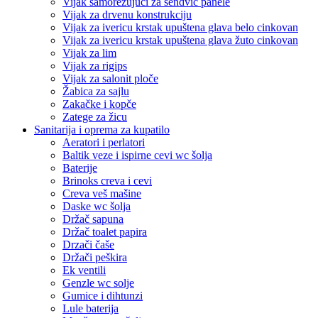
Vijak samorezujući za sendvič panele
Vijak za drvenu konstrukciju
Vijak za ivericu krstak upuštena glava belo cinkovan
Vijak za ivericu krstak upuštena glava žuto cinkovan
Vijak za lim
Vijak za rigips
Vijak za salonit ploče
Žabica za sajlu
Zakačke i kopče
Zatege za žicu
Sanitarija i oprema za kupatilo
Aeratori i perlatori
Baltik veze i ispirne cevi wc šolja
Baterije
Brinoks creva i cevi
Creva veš mašine
Daske wc šolja
Držač sapuna
Držač toalet papira
Drzači čaše
Držači peškira
Ek ventili
Genzle wc solje
Gumice i dihtunzi
Lule baterija