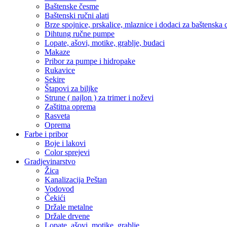
Baštenske česme
Baštenski ručni alati
Brze spojnice, prskalice, mlaznice i dodaci za baštenska 
Dihtung ručne pumpe
Lopate, ašovi, motike, grablje, budaci
Makaze
Pribor za pumpe i hidropake
Rukavice
Sekire
Štapovi za biljke
Strune ( najlon ) za trimer i noževi
Zaštitna oprema
Rasveta
Oprema
Farbe i pribor
Boje i lakovi
Color sprejevi
Gradjevinarstvo
Žica
Kanalizacija Peštan
Vodovod
Čekići
Držale metalne
Držale drvene
Lopate, ašovi, motike, grablje,