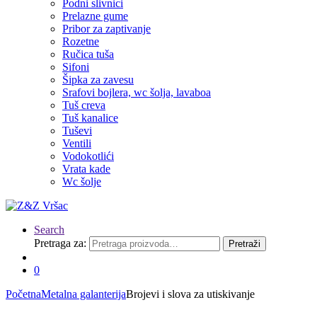
Podni slivnici
Prelazne gume
Pribor za zaptivanje
Rozetne
Ručica tuša
Sifoni
Šipka za zavesu
Srafovi bojlera, wc šolja, lavaboa
Tuš creva
Tuš kanalice
Tuševi
Ventili
Vodokotlići
Vrata kade
Wc šolje
Search
Pretraga za:
Pretraži
0
Početna
Metalna galanterija
Brojevi i slova za utiskivanje