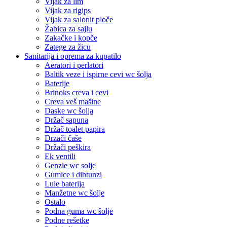
Vijak za lim
Vijak za rigips
Vijak za salonit ploče
Žabica za sajlu
Zakačke i kopče
Zatege za žicu
Sanitarija i oprema za kupatilo
Aeratori i perlatori
Baltik veze i ispirne cevi wc šolja
Baterije
Brinoks creva i cevi
Creva veš mašine
Daske wc šolja
Držač sapuna
Držač toalet papira
Drzači čaše
Držači peškira
Ek ventili
Genzle wc solje
Gumice i dihtunzi
Lule baterija
Manžetne wc šolje
Ostalo
Podna guma wc šolje
Podne rešetke