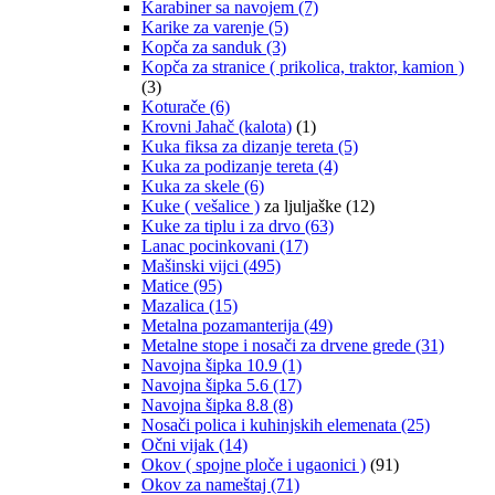
Karabiner sa navojem
(7)
Karike za varenje
(5)
Kopča za sanduk
(3)
Kopča za stranice ( prikolica, traktor, kamion )
(3)
Koturače
(6)
Krovni Jahač (kalota)
(1)
Kuka fiksa za dizanje tereta
(5)
Kuka za podizanje tereta
(4)
Kuka za skele
(6)
Kuke ( vešalice )
za ljuljaške
(12)
Kuke za tiplu i za drvo
(63)
Lanac pocinkovani
(17)
Mašinski vijci
(495)
Matice
(95)
Mazalica
(15)
Metalna pozamanterija
(49)
Metalne stope i nosači za drvene grede
(31)
Navojna šipka 10.9
(1)
Navojna šipka 5.6
(17)
Navojna šipka 8.8
(8)
Nosači polica i kuhinjskih elemenata
(25)
Očni vijak
(14)
Okov ( spojne ploče i ugaonici )
(91)
Okov za nameštaj
(71)