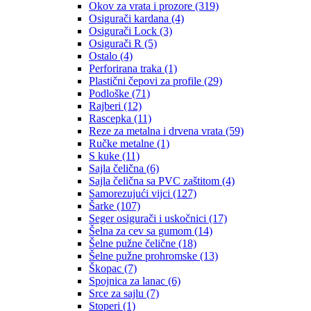
Okov za vrata i prozore
(319)
Osigurači kardana
(4)
Osigurači Lock
(3)
Osigurači R
(5)
Ostalo
(4)
Perforirana traka
(1)
Plastični čepovi za profile
(29)
Podloške
(71)
Rajberi
(12)
Rascepka
(11)
Reze za metalna i drvena vrata
(59)
Ručke metalne
(1)
S kuke
(11)
Sajla čelična
(6)
Sajla čelična sa PVC zaštitom
(4)
Samorezujući vijci
(127)
Šarke
(107)
Seger osigurači i uskočnici
(17)
Šelna za cev sa gumom
(14)
Šelne pužne čelične
(18)
Šelne pužne prohromske
(13)
Škopac
(7)
Spojnica za lanac
(6)
Srce za sajlu
(7)
Stoperi
(1)