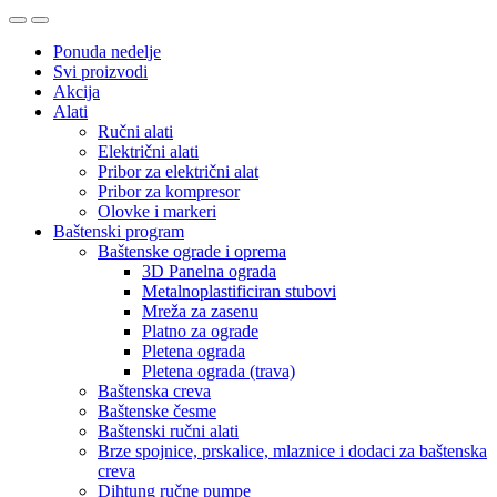
Ponuda nedelje
Svi proizvodi
Akcija
Alati
Ručni alati
Električni alati
Pribor za električni alat
Pribor za kompresor
Olovke i markeri
Baštenski program
Baštenske ograde i oprema
3D Panelna ograda
Metalnoplastificiran stubovi
Mreža za zasenu
Platno za ograde
Pletena ograda
Pletena ograda (trava)
Baštenska creva
Baštenske česme
Baštenski ručni alati
Brze spojnice, prskalice, mlaznice i dodaci za baštenska
creva
Dihtung ručne pumpe