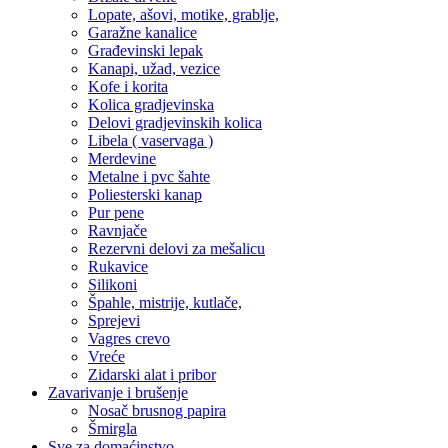
Lopate, ašovi, motike, grablje,
Garažne kanalice
Građevinski lepak
Kanapi, užad, vezice
Kofe i korita
Kolica gradjevinska
Delovi gradjevinskih kolica
Libela ( vaservaga )
Merdevine
Metalne i pvc šahte
Poliesterski kanap
Pur pene
Ravnjače
Rezervni delovi za mešalicu
Rukavice
Silikoni
Špahle, mistrije, kutlače,
Sprejevi
Vagres crevo
Vreće
Zidarski alat i pribor
Zavarivanje i brušenje
Nosač brusnog papira
Šmirgla
Sve za domaćinstvo