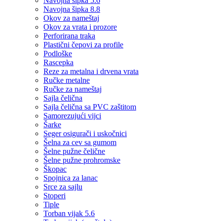
Navojna šipka 5.6
Navojna šipka 8.8
Okov za nameštaj
Okov za vrata i prozore
Perforirana traka
Plastični čepovi za profile
Podloške
Rascepka
Reze za metalna i drvena vrata
Ručke metalne
Ručke za nameštaj
Sajla čelična
Sajla čelična sa PVC zaštitom
Samorezujući vijci
Šarke
Seger osigurači i uskočnici
Šelna za cev sa gumom
Šelne pužne čelične
Šelne pužne prohromske
Škopac
Spojnica za lanac
Srce za sajlu
Stoperi
Tiple
Torban vijak 5.6