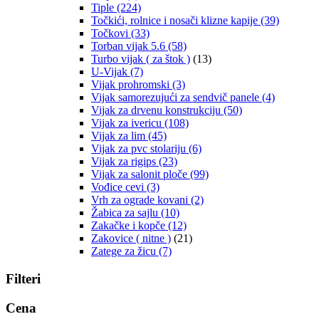
Tiple
(224)
Točkići, rolnice i nosači klizne kapije
(39)
Točkovi
(33)
Torban vijak 5.6
(58)
Turbo vijak ( za štok )
(13)
U-Vijak
(7)
Vijak prohromski
(3)
Vijak samorezujući za sendvič panele
(4)
Vijak za drvenu konstrukciju
(50)
Vijak za ivericu
(108)
Vijak za lim
(45)
Vijak za pvc stolariju
(6)
Vijak za rigips
(23)
Vijak za salonit ploče
(99)
Vođice cevi
(3)
Vrh za ograde kovani
(2)
Žabica za sajlu
(10)
Zakačke i kopče
(12)
Zakovice ( nitne )
(21)
Zatege za žicu
(7)
Filteri
Cena