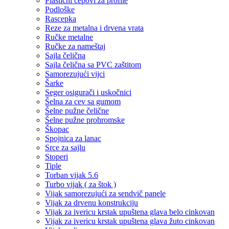
Plastični čepovi za profile
Podloške
Rascepka
Reze za metalna i drvena vrata
Ručke metalne
Ručke za nameštaj
Sajla čelična
Sajla čelična sa PVC zaštitom
Samorezujući vijci
Šarke
Seger osigurači i uskočnici
Šelna za cev sa gumom
Šelne pužne čelične
Šelne pužne prohromske
Škopac
Spojnica za lanac
Srce za sajlu
Stoperi
Tiple
Torban vijak 5.6
Turbo vijak ( za štok )
Vijak samorezujući za sendvič panele
Vijak za drvenu konstrukciju
Vijak za ivericu krstak upuštena glava belo cinkovan
Vijak za ivericu krstak upuštena glava žuto cinkovan