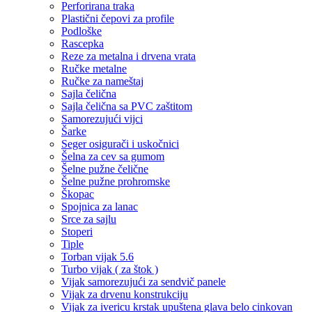
Perforirana traka
Plastični čepovi za profile
Podloške
Rascepka
Reze za metalna i drvena vrata
Ručke metalne
Ručke za nameštaj
Sajla čelična
Sajla čelična sa PVC zaštitom
Samorezujući vijci
Šarke
Seger osigurači i uskočnici
Šelna za cev sa gumom
Šelne pužne čelične
Šelne pužne prohromske
Škopac
Spojnica za lanac
Srce za sajlu
Stoperi
Tiple
Torban vijak 5.6
Turbo vijak ( za štok )
Vijak samorezujući za sendvič panele
Vijak za drvenu konstrukciju
Vijak za ivericu krstak upuštena glava belo cinkovan