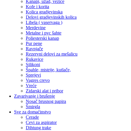
Kanapi, užad, vezice
Kofe i korita
Kolica gradjevinska
Delovi gradjevinskih kolica
Libela ( vaservaga )
Merdevine
Metalne i pvc šahte
Poliesterski kanap
Pur pene
Ravnjače
Rezervni delovi za mešalicu
Rukavice
Silikoni
Špahle, mistrije, kutlače,
Sprejevi
Vagres crevo
Vreće
Zidarski alat i pribor
Zavarivanje i brušenje
Nosač brusnog papira
Šmirgla
Sve za domaćinstvo
Cerade
Cevi za aspirator
Dihtung trake