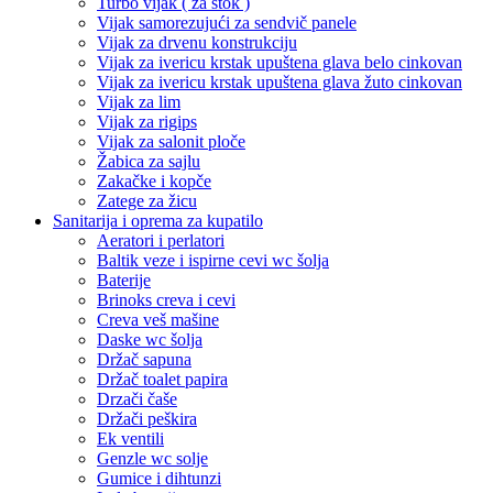
Turbo vijak ( za štok )
Vijak samorezujući za sendvič panele
Vijak za drvenu konstrukciju
Vijak za ivericu krstak upuštena glava belo cinkovan
Vijak za ivericu krstak upuštena glava žuto cinkovan
Vijak za lim
Vijak za rigips
Vijak za salonit ploče
Žabica za sajlu
Zakačke i kopče
Zatege za žicu
Sanitarija i oprema za kupatilo
Aeratori i perlatori
Baltik veze i ispirne cevi wc šolja
Baterije
Brinoks creva i cevi
Creva veš mašine
Daske wc šolja
Držač sapuna
Držač toalet papira
Drzači čaše
Držači peškira
Ek ventili
Genzle wc solje
Gumice i dihtunzi