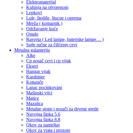
Elektromaterijal
Kuhinja na otvorenom
Lepkovi
Lule, štediše, štucne i oprema
Mreža ( komarnik )
Održavanje kuće
Ostalo
Rasveta ( Led lampe, bateriske lampe… )
Sajle ručne za čišćenje cevi
Metalna galanterija
Alke
Cp nosač cevi i cp vijak
Ekseri
Hangar vijak
Karabiner
Koturače
Lanac pocinkovani
Mašinski vijci
Matice
Mazalica
Metalne stope i nosači za drvene grede
Navojna šipka 5.6
Navojna šipka 8.8
Okov za nameštaj
Okov za vrata i prozore