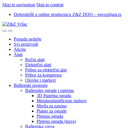
Skip to navigation
Skip to content
Dobrodošli u online prodavnicu Z&Z DOO – egvozdjara.rs
Ponuda nedelje
Svi proizvodi
Akcija
Alati
Ručni alati
Električni alati
Pribor za električni alat
Pribor za kompresor
Olovke i markeri
Baštenski program
Baštenske ograde i oprema
3D Panelna ograda
Metalnoplastificiran stubovi
Mreža za zasenu
Platno za ograde
Pletena ograda
Pletena ograda (trava)
Baštenska creva