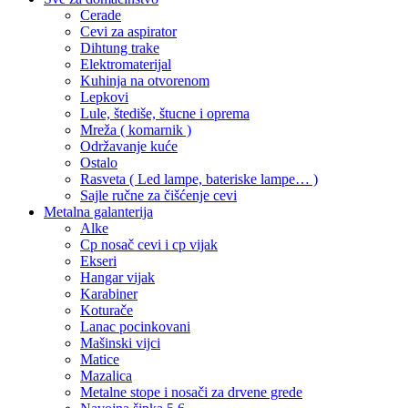
Cerade
Cevi za aspirator
Dihtung trake
Elektromaterijal
Kuhinja na otvorenom
Lepkovi
Lule, štediše, štucne i oprema
Mreža ( komarnik )
Održavanje kuće
Ostalo
Rasveta ( Led lampe, bateriske lampe… )
Sajle ručne za čišćenje cevi
Metalna galanterija
Alke
Cp nosač cevi i cp vijak
Ekseri
Hangar vijak
Karabiner
Koturače
Lanac pocinkovani
Mašinski vijci
Matice
Mazalica
Metalne stope i nosači za drvene grede