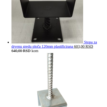
Stopa za
drvenu gredu ploča 120mm plastificirana
603,00
RSD
640,00
RSD
kom