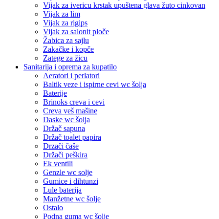
Vijak za ivericu krstak upuštena glava žuto cinkovan
Vijak za lim
Vijak za rigips
Vijak za salonit ploče
Žabica za sajlu
Zakačke i kopče
Zatege za žicu
Sanitarija i oprema za kupatilo
Aeratori i perlatori
Baltik veze i ispirne cevi wc šolja
Baterije
Brinoks creva i cevi
Creva veš mašine
Daske wc šolja
Držač sapuna
Držač toalet papira
Drzači čaše
Držači peškira
Ek ventili
Genzle wc solje
Gumice i dihtunzi
Lule baterija
Manžetne wc šolje
Ostalo
Podna guma wc šolje