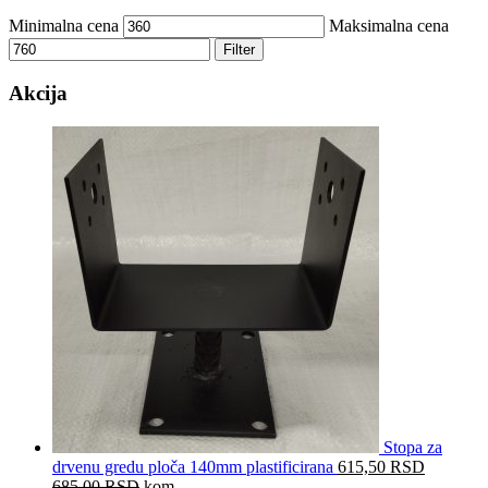
Minimalna cena
Maksimalna cena
Filter
Akcija
Stopa za
drvenu gredu ploča 140mm plastificirana
615,50
RSD
685,00
RSD
kom