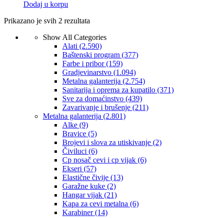
Dodaj u korpu
Prikazano je svih 2 rezultata
Show All Categories
Alati
(2.590)
Baštenski program
(377)
Farbe i pribor
(159)
Gradjevinarstvo
(1.094)
Metalna galanterija
(2.754)
Sanitarija i oprema za kupatilo
(371)
Sve za domaćinstvo
(439)
Zavarivanje i brušenje
(211)
Metalna galanterija
(2.801)
Alke
(9)
Bravice
(5)
Brojevi i slova za utiskivanje
(2)
Čiviluci
(6)
Cp nosač cevi i cp vijak
(6)
Ekseri
(57)
Elastične čivije
(13)
Garažne kuke
(2)
Hangar vijak
(21)
Kapa za cevi metalna
(6)
Karabiner
(14)