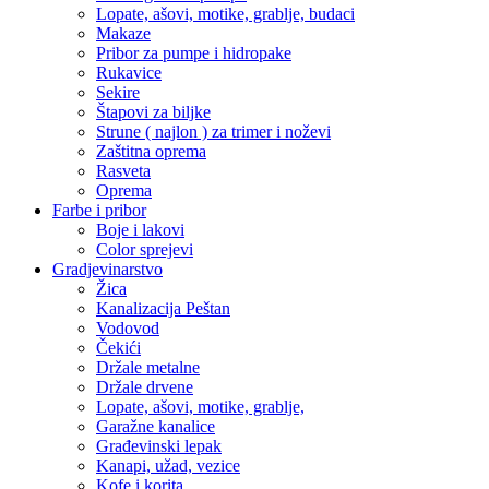
Lopate, ašovi, motike, grablje, budaci
Makaze
Pribor za pumpe i hidropake
Rukavice
Sekire
Štapovi za biljke
Strune ( najlon ) za trimer i noževi
Zaštitna oprema
Rasveta
Oprema
Farbe i pribor
Boje i lakovi
Color sprejevi
Gradjevinarstvo
Žica
Kanalizacija Peštan
Vodovod
Čekići
Držale metalne
Držale drvene
Lopate, ašovi, motike, grablje,
Garažne kanalice
Građevinski lepak
Kanapi, užad, vezice
Kofe i korita