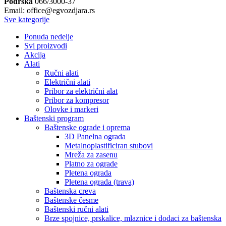
Podrška
066/3000-37
Email: office@egvozdjara.rs
Sve kategorije
Ponuda nedelje
Svi proizvodi
Akcija
Alati
Ručni alati
Električni alati
Pribor za električni alat
Pribor za kompresor
Olovke i markeri
Baštenski program
Baštenske ograde i oprema
3D Panelna ograda
Metalnoplastificiran stubovi
Mreža za zasenu
Platno za ograde
Pletena ograda
Pletena ograda (trava)
Baštenska creva
Baštenske česme
Baštenski ručni alati
Brze spojnice, prskalice, mlaznice i dodaci za baštenska