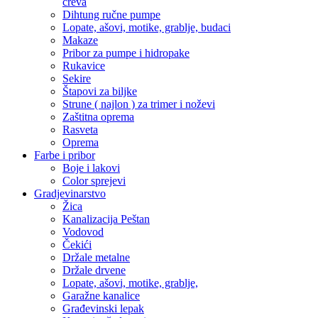
creva
Dihtung ručne pumpe
Lopate, ašovi, motike, grablje, budaci
Makaze
Pribor za pumpe i hidropake
Rukavice
Sekire
Štapovi za biljke
Strune ( najlon ) za trimer i noževi
Zaštitna oprema
Rasveta
Oprema
Farbe i pribor
Boje i lakovi
Color sprejevi
Gradjevinarstvo
Žica
Kanalizacija Peštan
Vodovod
Čekići
Držale metalne
Držale drvene
Lopate, ašovi, motike, grablje,
Garažne kanalice
Građevinski lepak