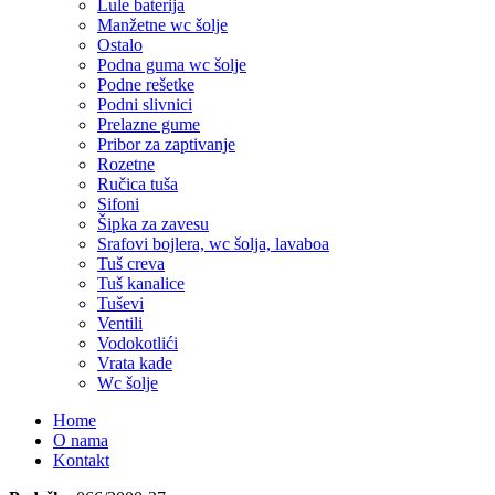
Lule baterija
Manžetne wc šolje
Ostalo
Podna guma wc šolje
Podne rešetke
Podni slivnici
Prelazne gume
Pribor za zaptivanje
Rozetne
Ručica tuša
Sifoni
Šipka za zavesu
Srafovi bojlera, wc šolja, lavaboa
Tuš creva
Tuš kanalice
Tuševi
Ventili
Vodokotlići
Vrata kade
Wc šolje
Home
O nama
Kontakt