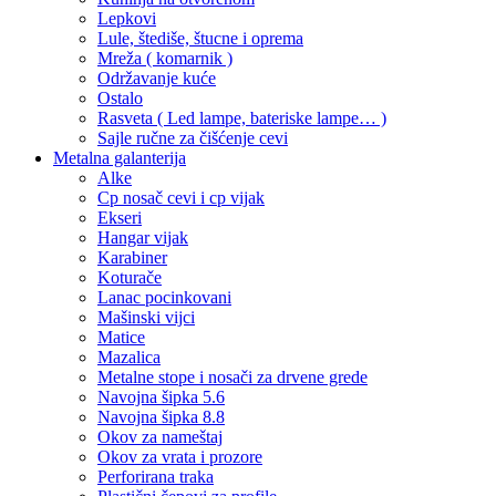
Lepkovi
Lule, štediše, štucne i oprema
Mreža ( komarnik )
Održavanje kuće
Ostalo
Rasveta ( Led lampe, bateriske lampe… )
Sajle ručne za čišćenje cevi
Metalna galanterija
Alke
Cp nosač cevi i cp vijak
Ekseri
Hangar vijak
Karabiner
Koturače
Lanac pocinkovani
Mašinski vijci
Matice
Mazalica
Metalne stope i nosači za drvene grede
Navojna šipka 5.6
Navojna šipka 8.8
Okov za nameštaj
Okov za vrata i prozore
Perforirana traka