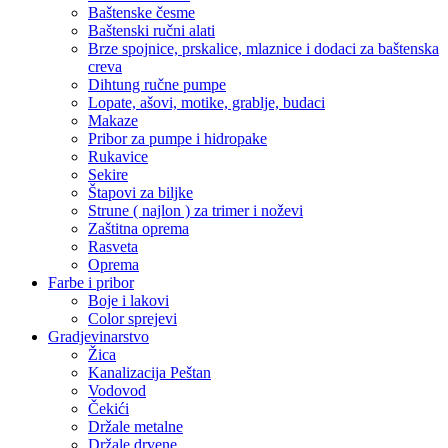
Baštenske česme
Baštenski ručni alati
Brze spojnice, prskalice, mlaznice i dodaci za baštenska
creva
Dihtung ručne pumpe
Lopate, ašovi, motike, grablje, budaci
Makaze
Pribor za pumpe i hidropake
Rukavice
Sekire
Štapovi za biljke
Strune ( najlon ) za trimer i noževi
Zaštitna oprema
Rasveta
Oprema
Farbe i pribor
Boje i lakovi
Color sprejevi
Gradjevinarstvo
Žica
Kanalizacija Peštan
Vodovod
Čekići
Držale metalne
Držale drvene