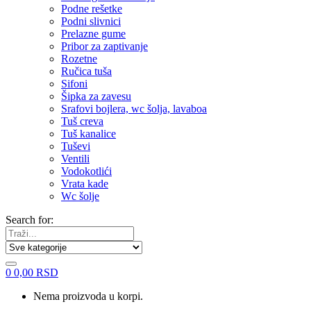
Podne rešetke
Podni slivnici
Prelazne gume
Pribor za zaptivanje
Rozetne
Ručica tuša
Sifoni
Šipka za zavesu
Srafovi bojlera, wc šolja, lavaboa
Tuš creva
Tuš kanalice
Tuševi
Ventili
Vodokotlići
Vrata kade
Wc šolje
Search for:
0
0,00
RSD
Nema proizvoda u korpi.