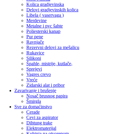
Kolica gradjevinska
Delovi gradjevinskih kolica
Libela ( vaservaga )
Merdevine
Metalne i pvc šahte
Poliesterski kanap
Pur pene
Ravnjače
Rezervni delovi za mešalicu
Rukavice
Silikoni
Špahle, mistrije, kutlače,
Sprejevi
Vagres crevo
Vreće
Zidarski alat i pribor
Zavarivanje i brušenje
Nosač brusnog papira
Šmirgla
Sve za domaćinstvo
Cerade
Cevi za aspirator
Dihtung trake
Elektromaterijal
Kuhinja na otvorenom