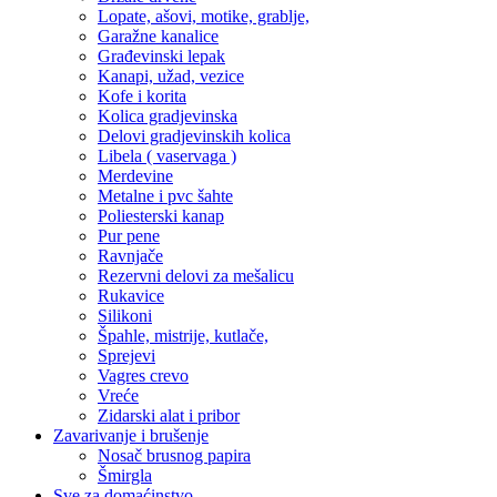
Lopate, ašovi, motike, grablje,
Garažne kanalice
Građevinski lepak
Kanapi, užad, vezice
Kofe i korita
Kolica gradjevinska
Delovi gradjevinskih kolica
Libela ( vaservaga )
Merdevine
Metalne i pvc šahte
Poliesterski kanap
Pur pene
Ravnjače
Rezervni delovi za mešalicu
Rukavice
Silikoni
Špahle, mistrije, kutlače,
Sprejevi
Vagres crevo
Vreće
Zidarski alat i pribor
Zavarivanje i brušenje
Nosač brusnog papira
Šmirgla
Sve za domaćinstvo