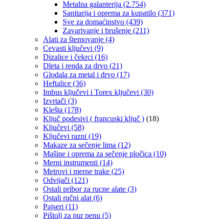
Metalna galanterija
(2.754)
Sanitarija i oprema za kupatilo
(371)
Sve za domaćinstvo
(439)
Zavarivanje i brušenje
(211)
Alati za štemovanje
(4)
Cevasti ključevi
(9)
Dizalice i čekrci
(16)
Dleta i renda za drvo
(21)
Glodala za metal i drvo
(17)
Heftalice
(36)
Imbus ključevi i Torex ključevi
(30)
Izvrtači
(3)
Klešta
(178)
Ključ podesivi ( francuski ključ )
(18)
Ključevi
(58)
Ključevi razni
(19)
Makaze za sečenje lima
(12)
Mašine i oprema za sečenje pločica
(10)
Merni instrumenti
(14)
Metrovi i merne trake
(25)
Odvijači
(121)
Ostali pribor za rucne alate
(3)
Ostali ručni alat
(6)
Pajseri
(11)
Pištolj za pur penu
(5)