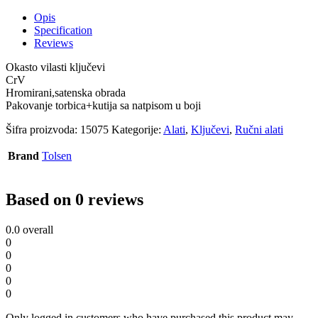
Opis
Specification
Reviews
Okasto vilasti ključevi
CrV
Hromirani,satenska obrada
Pakovanje torbica+kutija sa natpisom u boji
Šifra proizvoda:
15075
Kategorije:
Alati
,
Ključevi
,
Ručni alati
Brand
Tolsen
Based on 0 reviews
0.0
overall
0
0
0
0
0
Only logged in customers who have purchased this product may