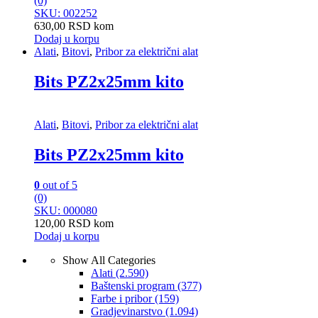
(0)
SKU: 002252
630,00
RSD
kom
Dodaj u korpu
Alati
,
Bitovi
,
Pribor za električni alat
Bits PZ2x25mm kito
Alati
,
Bitovi
,
Pribor za električni alat
Bits PZ2x25mm kito
0
out of 5
(0)
SKU: 000080
120,00
RSD
kom
Dodaj u korpu
Show All Categories
Alati
(2.590)
Baštenski program
(377)
Farbe i pribor
(159)
Gradjevinarstvo
(1.094)