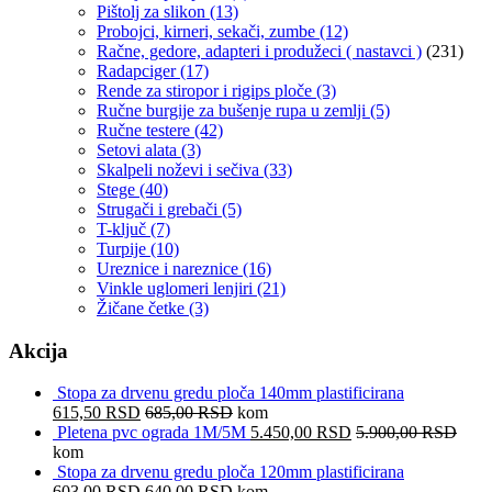
Pištolj za slikon
(13)
Probojci, kirneri, sekači, zumbe
(12)
Račne, gedore, adapteri i produžeci ( nastavci )
(231)
Radapciger
(17)
Rende za stiropor i rigips ploče
(3)
Ručne burgije za bušenje rupa u zemlji
(5)
Ručne testere
(42)
Setovi alata
(3)
Skalpeli noževi i sečiva
(33)
Stege
(40)
Strugači i grebači
(5)
T-ključ
(7)
Turpije
(10)
Ureznice i nareznice
(16)
Vinkle uglomeri lenjiri
(21)
Žičane četke
(3)
Akcija
Stopa za drvenu gredu ploča 140mm plastificirana
615,50
RSD
685,00
RSD
kom
Pletena pvc ograda 1M/5M
5.450,00
RSD
5.900,00
RSD
kom
Stopa za drvenu gredu ploča 120mm plastificirana
603,00
RSD
640,00
RSD
kom