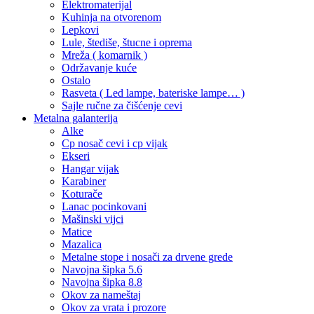
Elektromaterijal
Kuhinja na otvorenom
Lepkovi
Lule, štediše, štucne i oprema
Mreža ( komarnik )
Održavanje kuće
Ostalo
Rasveta ( Led lampe, bateriske lampe… )
Sajle ručne za čišćenje cevi
Metalna galanterija
Alke
Cp nosač cevi i cp vijak
Ekseri
Hangar vijak
Karabiner
Koturače
Lanac pocinkovani
Mašinski vijci
Matice
Mazalica
Metalne stope i nosači za drvene grede
Navojna šipka 5.6
Navojna šipka 8.8
Okov za nameštaj
Okov za vrata i prozore