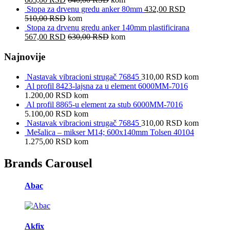
Stopa za drvenu gredu anker 80mm
432,00
RSD
510,00
RSD
kom
Stopa za drvenu gredu anker 140mm plastificirana
567,00
RSD
630,00
RSD
kom
Najnovije
Nastavak vibracioni strugač 76845
310,00
RSD
kom
Al profil 8423-lajsna za u element 6000MM-7016
1.200,00
RSD
kom
Al profil 8865-u element za stub 6000MM-7016
5.100,00
RSD
kom
Nastavak vibracioni strugač 76845
310,00
RSD
kom
Mešalica – mikser M14; 600x140mm Tolsen 40104
1.275,00
RSD
kom
Brands Carousel
Abac
Akfix