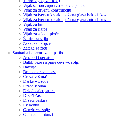
Turbo vijak ( za štok )
Vijak samorezujući za sendvič panele
Vijak za drvenu konstrukciju
Vijak za ivericu krstak upuštena glava belo cinkovan
Vijak za ivericu krstak upuštena glava žuto cinkovan
Vijak za lim
Vijak za rigips
Vijak za salonit ploče
Žabica za sajlu
Zakačke i kopče
Zatege za žicu
Sanitarija i oprema za kupatilo
Aeratori i perlatori
Baltik veze i ispirne cevi wc šolja
Baterije
Brinoks creva i cevi
Creva veš mašine
Daske wc šolja
Držač sapuna
Držač toalet papira
Drzači čaše
Držači peškira
Ek ventili
Genzle wc solje
Gumice i dihtunzi