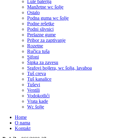
Lule baterija
Manžetne wc šolje
Ostalo
Podna guma wc šolje
Podne rešetke
Podni slivnici
Prelazne gume
Pribor za zaptivanje
Rozetne
Ručica tuša
Sifoni
Šipka za zavesu
Srafovi bojlera, wc šolja, lavaboa
Tuš creva
Tuš kanalice
Tuševi
Ventili
Vodokotlići
Vrata kade
Wc šolje
Home
O nama
Kontakt