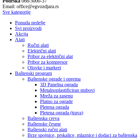
Podrška
066/3000-37
Email: office@egvozdjara.rs
Sve kategorije
Ponuda nedelje
Svi proizvodi
Akcija
Alati
Ručni alati
Električni alati
Pribor za električni alat
Pribor za kompresor
Olovke i markeri
Baštenski program
Baštenske ograde i oprema
3D Panelna ograda
Metalnoplastificiran stubovi
Mreža za zasenu
Platno za ograde
Pletena ograda
Pletena ograda (trava)
Baštenska creva
Baštenske česme
Baštenski ručni alati
Brze spojnice, prskalice, mlaznice i dodaci za baštenska