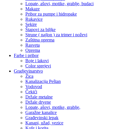
Lopate, ašovi, motike, grablje, budaci
Makaze
Pribor za pumpe i hidropake
Rukavice
Sekire
Štapovi za biljke
Strune ( najlon ) za trimer i noževi
Zaštitna oprema
Rasveta
Oprema
Farbe i pribor
Boje i lakovi
Color sprejevi
Gradjevinarstvo
Žica
Kanalizacija Peštan
Vodovod
Čekići
Držale metalne
Držale drvene
Lopate, ašovi, motike, grablje,
Garažne kanalice
Građevinski lepak
Kanapi, užad, vezice
Kofe i korita