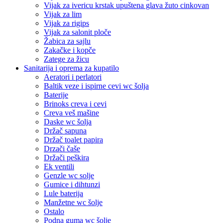
Vijak za ivericu krstak upuštena glava žuto cinkovan
Vijak za lim
Vijak za rigips
Vijak za salonit ploče
Žabica za sajlu
Zakačke i kopče
Zatege za žicu
Sanitarija i oprema za kupatilo
Aeratori i perlatori
Baltik veze i ispirne cevi wc šolja
Baterije
Brinoks creva i cevi
Creva veš mašine
Daske wc šolja
Držač sapuna
Držač toalet papira
Drzači čaše
Držači peškira
Ek ventili
Genzle wc solje
Gumice i dihtunzi
Lule baterija
Manžetne wc šolje
Ostalo
Podna guma wc šolje