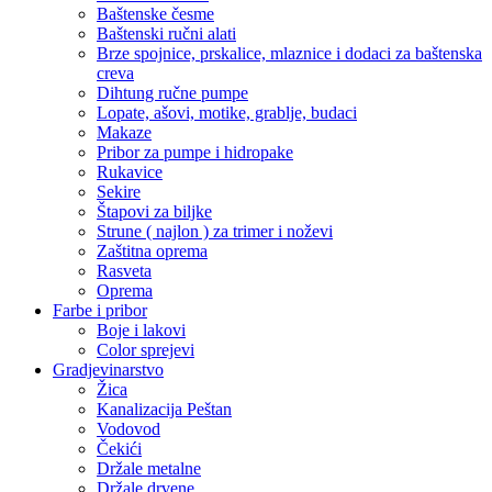
Baštenske česme
Baštenski ručni alati
Brze spojnice, prskalice, mlaznice i dodaci za baštenska
creva
Dihtung ručne pumpe
Lopate, ašovi, motike, grablje, budaci
Makaze
Pribor za pumpe i hidropake
Rukavice
Sekire
Štapovi za biljke
Strune ( najlon ) za trimer i noževi
Zaštitna oprema
Rasveta
Oprema
Farbe i pribor
Boje i lakovi
Color sprejevi
Gradjevinarstvo
Žica
Kanalizacija Peštan
Vodovod
Čekići
Držale metalne
Držale drvene