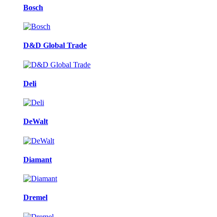
Bosch
D&D Global Trade
Deli
DeWalt
Diamant
Dremel