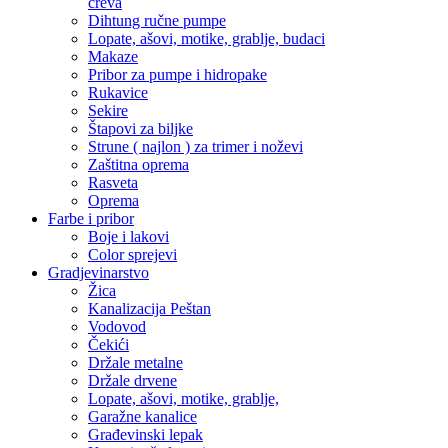
creva
Dihtung ručne pumpe
Lopate, ašovi, motike, grablje, budaci
Makaze
Pribor za pumpe i hidropake
Rukavice
Sekire
Štapovi za biljke
Strune ( najlon ) za trimer i noževi
Zaštitna oprema
Rasveta
Oprema
Farbe i pribor
Boje i lakovi
Color sprejevi
Gradjevinarstvo
Žica
Kanalizacija Peštan
Vodovod
Čekići
Držale metalne
Držale drvene
Lopate, ašovi, motike, grablje,
Garažne kanalice
Građevinski lepak