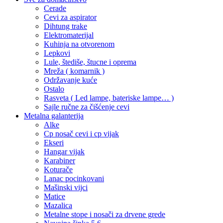
Cerade
Cevi za aspirator
Dihtung trake
Elektromaterijal
Kuhinja na otvorenom
Lepkovi
Lule, štediše, štucne i oprema
Mreža ( komarnik )
Održavanje kuće
Ostalo
Rasveta ( Led lampe, bateriske lampe… )
Sajle ručne za čišćenje cevi
Metalna galanterija
Alke
Cp nosač cevi i cp vijak
Ekseri
Hangar vijak
Karabiner
Koturače
Lanac pocinkovani
Mašinski vijci
Matice
Mazalica
Metalne stope i nosači za drvene grede