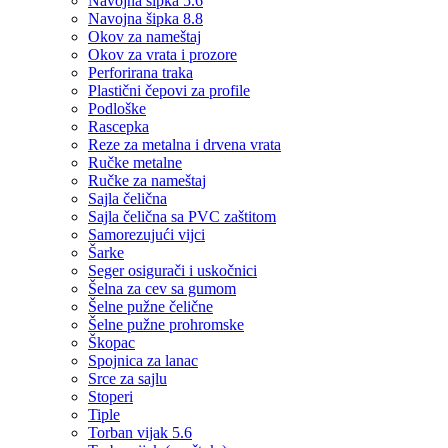
Navojna šipka 5.6
Navojna šipka 8.8
Okov za nameštaj
Okov za vrata i prozore
Perforirana traka
Plastični čepovi za profile
Podloške
Rascepka
Reze za metalna i drvena vrata
Ručke metalne
Ručke za nameštaj
Sajla čelična
Sajla čelična sa PVC zaštitom
Samorezujući vijci
Šarke
Seger osigurači i uskočnici
Šelna za cev sa gumom
Šelne pužne čelične
Šelne pužne prohromske
Škopac
Spojnica za lanac
Srce za sajlu
Stoperi
Tiple
Torban vijak 5.6