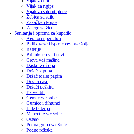
Vijak za lim
Vijak za rigips
Vijak za salonit ploče
Žabica za sajlu
Zakačke i kopče
Zatege za žicu
Sanitarija i oprema za kupatilo
Aeratori i perlatori
Baltik veze i ispirne cevi wc šolja
Baterije
Brinoks creva i cevi
Creva veš mašine
Daske wc šolja
Držač sapuna
Držač toalet papira
Drzači čaše
Držači peškira
Ek ventili
Genzle wc solje
Gumice i dihtunzi
Lule baterija
Manžetne wc šolje
Ostalo
Podna guma wc šolje
Podne rešetke