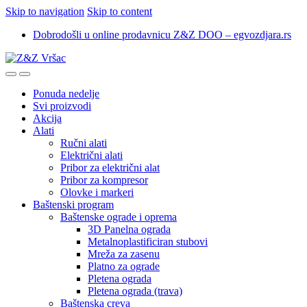
Skip to navigation
Skip to content
Dobrodošli u online prodavnicu Z&Z DOO – egvozdjara.rs
Ponuda nedelje
Svi proizvodi
Akcija
Alati
Ručni alati
Električni alati
Pribor za električni alat
Pribor za kompresor
Olovke i markeri
Baštenski program
Baštenske ograde i oprema
3D Panelna ograda
Metalnoplastificiran stubovi
Mreža za zasenu
Platno za ograde
Pletena ograda
Pletena ograda (trava)
Baštenska creva