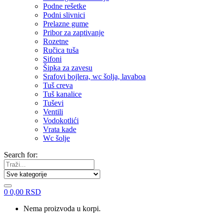
Podne rešetke
Podni slivnici
Prelazne gume
Pribor za zaptivanje
Rozetne
Ručica tuša
Sifoni
Šipka za zavesu
Srafovi bojlera, wc šolja, lavaboa
Tuš creva
Tuš kanalice
Tuševi
Ventili
Vodokotlići
Vrata kade
Wc šolje
Search for:
0
0,00
RSD
Nema proizvoda u korpi.