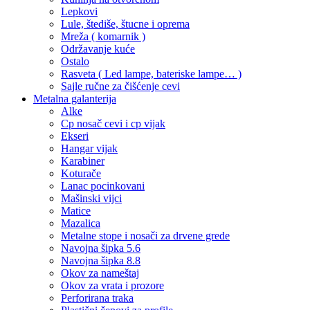
Lepkovi
Lule, štediše, štucne i oprema
Mreža ( komarnik )
Održavanje kuće
Ostalo
Rasveta ( Led lampe, bateriske lampe… )
Sajle ručne za čišćenje cevi
Metalna galanterija
Alke
Cp nosač cevi i cp vijak
Ekseri
Hangar vijak
Karabiner
Koturače
Lanac pocinkovani
Mašinski vijci
Matice
Mazalica
Metalne stope i nosači za drvene grede
Navojna šipka 5.6
Navojna šipka 8.8
Okov za nameštaj
Okov za vrata i prozore
Perforirana traka