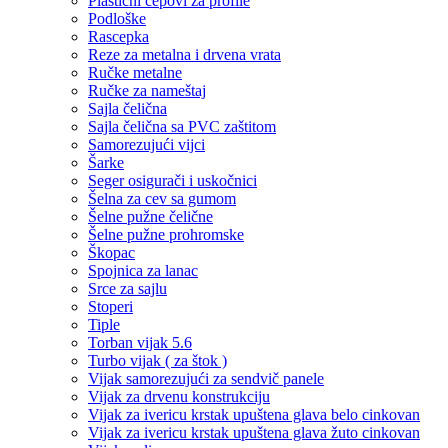
Plastični čepovi za profile
Podloške
Rascepka
Reze za metalna i drvena vrata
Ručke metalne
Ručke za nameštaj
Sajla čelična
Sajla čelična sa PVC zaštitom
Samorezujući vijci
Šarke
Seger osigurači i uskočnici
Šelna za cev sa gumom
Šelne pužne čelične
Šelne pužne prohromske
Škopac
Spojnica za lanac
Srce za sajlu
Stoperi
Tiple
Torban vijak 5.6
Turbo vijak ( za štok )
Vijak samorezujući za sendvič panele
Vijak za drvenu konstrukciju
Vijak za ivericu krstak upuštena glava belo cinkovan
Vijak za ivericu krstak upuštena glava žuto cinkovan