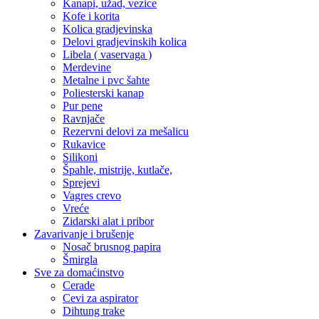
Kanapi, užad, vezice
Kofe i korita
Kolica gradjevinska
Delovi gradjevinskih kolica
Libela ( vaservaga )
Merdevine
Metalne i pvc šahte
Poliesterski kanap
Pur pene
Ravnjače
Rezervni delovi za mešalicu
Rukavice
Silikoni
Špahle, mistrije, kutlače,
Sprejevi
Vagres crevo
Vreće
Zidarski alat i pribor
Zavarivanje i brušenje
Nosač brusnog papira
Šmirgla
Sve za domaćinstvo
Cerade
Cevi za aspirator
Dihtung trake