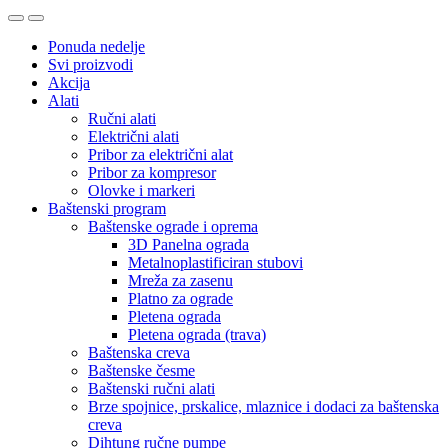
Ponuda nedelje
Svi proizvodi
Akcija
Alati
Ručni alati
Električni alati
Pribor za električni alat
Pribor za kompresor
Olovke i markeri
Baštenski program
Baštenske ograde i oprema
3D Panelna ograda
Metalnoplastificiran stubovi
Mreža za zasenu
Platno za ograde
Pletena ograda
Pletena ograda (trava)
Baštenska creva
Baštenske česme
Baštenski ručni alati
Brze spojnice, prskalice, mlaznice i dodaci za baštenska
creva
Dihtung ručne pumpe