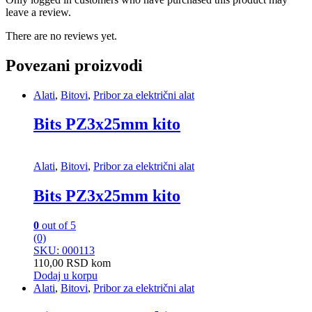
leave a review.
There are no reviews yet.
Povezani proizvodi
Alati
,
Bitovi
,
Pribor za električni alat
Bits PZ3x25mm kito
Alati
,
Bitovi
,
Pribor za električni alat
Bits PZ3x25mm kito
0
out of 5
(0)
SKU: 000113
110,00
RSD
kom
Dodaj u korpu
Alati
,
Bitovi
,
Pribor za električni alat