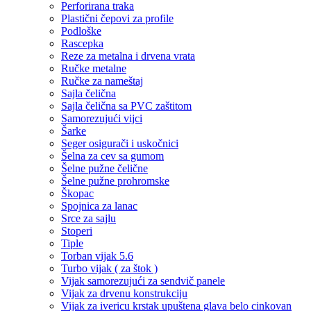
Perforirana traka
Plastični čepovi za profile
Podloške
Rascepka
Reze za metalna i drvena vrata
Ručke metalne
Ručke za nameštaj
Sajla čelična
Sajla čelična sa PVC zaštitom
Samorezujući vijci
Šarke
Seger osigurači i uskočnici
Šelna za cev sa gumom
Šelne pužne čelične
Šelne pužne prohromske
Škopac
Spojnica za lanac
Srce za sajlu
Stoperi
Tiple
Torban vijak 5.6
Turbo vijak ( za štok )
Vijak samorezujući za sendvič panele
Vijak za drvenu konstrukciju
Vijak za ivericu krstak upuštena glava belo cinkovan