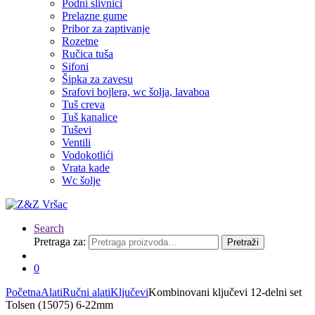
Podni slivnici
Prelazne gume
Pribor za zaptivanje
Rozetne
Ručica tuša
Sifoni
Šipka za zavesu
Srafovi bojlera, wc šolja, lavaboa
Tuš creva
Tuš kanalice
Tuševi
Ventili
Vodokotlići
Vrata kade
Wc šolje
Search
Pretraga za:
Pretraži
0
Početna
Alati
Ručni alati
Ključevi
Kombinovani ključevi 12-delni set
Tolsen (15075) 6-22mm