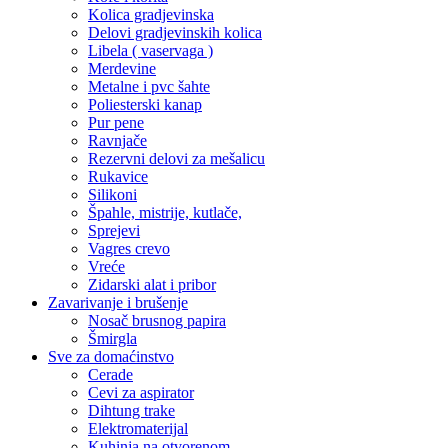
Kolica gradjevinska
Delovi gradjevinskih kolica
Libela ( vaservaga )
Merdevine
Metalne i pvc šahte
Poliesterski kanap
Pur pene
Ravnjače
Rezervni delovi za mešalicu
Rukavice
Silikoni
Špahle, mistrije, kutlače,
Sprejevi
Vagres crevo
Vreće
Zidarski alat i pribor
Zavarivanje i brušenje
Nosač brusnog papira
Šmirgla
Sve za domaćinstvo
Cerade
Cevi za aspirator
Dihtung trake
Elektromaterijal
Kuhinja na otvorenom