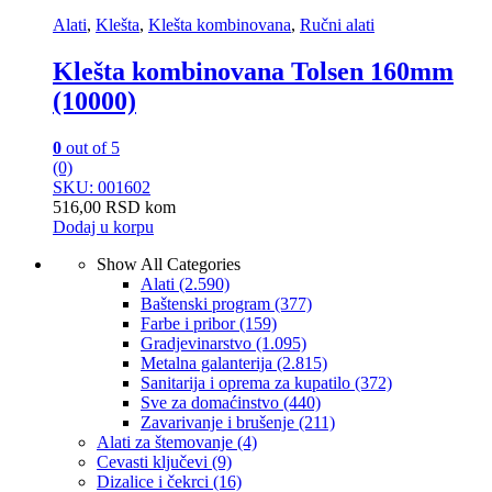
Alati
,
Klešta
,
Klešta kombinovana
,
Ručni alati
Klešta kombinovana Tolsen 160mm
(10000)
0
out of 5
(0)
SKU: 001602
516,00
RSD
kom
Dodaj u korpu
Show All Categories
Alati
(2.590)
Baštenski program
(377)
Farbe i pribor
(159)
Gradjevinarstvo
(1.095)
Metalna galanterija
(2.815)
Sanitarija i oprema za kupatilo
(372)
Sve za domaćinstvo
(440)
Zavarivanje i brušenje
(211)
Alati za štemovanje
(4)
Cevasti ključevi
(9)
Dizalice i čekrci
(16)