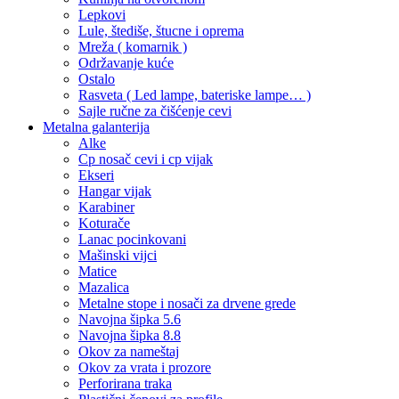
Lepkovi
Lule, štediše, štucne i oprema
Mreža ( komarnik )
Održavanje kuće
Ostalo
Rasveta ( Led lampe, bateriske lampe… )
Sajle ručne za čišćenje cevi
Metalna galanterija
Alke
Cp nosač cevi i cp vijak
Ekseri
Hangar vijak
Karabiner
Koturače
Lanac pocinkovani
Mašinski vijci
Matice
Mazalica
Metalne stope i nosači za drvene grede
Navojna šipka 5.6
Navojna šipka 8.8
Okov za nameštaj
Okov za vrata i prozore
Perforirana traka