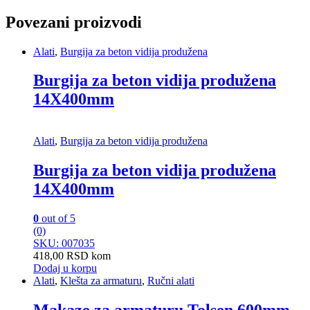
Povezani proizvodi
Alati
,
Burgija za beton vidija produžena
Burgija za beton vidija produžena
14X400mm
Alati
,
Burgija za beton vidija produžena
Burgija za beton vidija produžena
14X400mm
0
out of 5
(0)
SKU: 007035
418,00
RSD
kom
Dodaj u korpu
Alati
,
Klešta za armaturu
,
Ručni alati