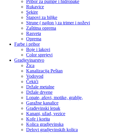
Pribor za pumpe i hidropake
Rukavice
Sekire
Štapovi za biljke
Strune ( najlon ) za trimer i noževi
Zaštitna oprema
Rasveta
Oprema
Farbe i pribor
Boje i lakovi
Color sprejevi
Gradjevinarstvo
Žica
Kanalizacija Peštan
Vodovod
Čekići
Držale metalne
Držale drvene
Lopate, ašovi, motike, grablje,
Garažne kanalice
Građevinski lepak
Kanapi, užad, vezice
Kofe i korita
Kolica gradjevinska
Delovi gradjevinskih kolica