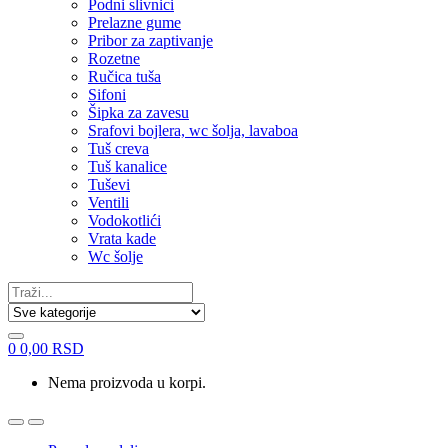
Podni slivnici
Prelazne gume
Pribor za zaptivanje
Rozetne
Ručica tuša
Sifoni
Šipka za zavesu
Srafovi bojlera, wc šolja, lavaboa
Tuš creva
Tuš kanalice
Tuševi
Ventili
Vodokotlići
Vrata kade
Wc šolje
Search
for:
0
0,00
RSD
Nema proizvoda u korpi.