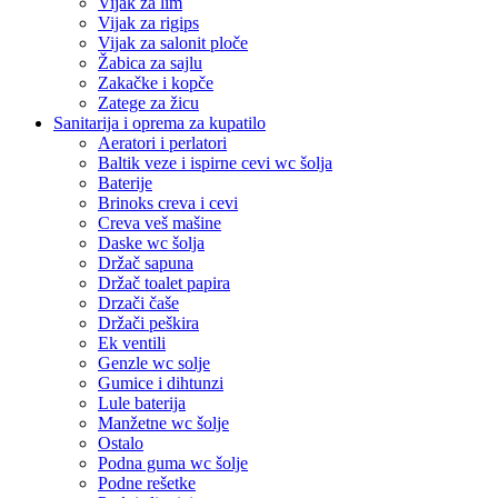
Vijak za lim
Vijak za rigips
Vijak za salonit ploče
Žabica za sajlu
Zakačke i kopče
Zatege za žicu
Sanitarija i oprema za kupatilo
Aeratori i perlatori
Baltik veze i ispirne cevi wc šolja
Baterije
Brinoks creva i cevi
Creva veš mašine
Daske wc šolja
Držač sapuna
Držač toalet papira
Drzači čaše
Držači peškira
Ek ventili
Genzle wc solje
Gumice i dihtunzi
Lule baterija
Manžetne wc šolje
Ostalo
Podna guma wc šolje
Podne rešetke