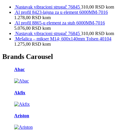
Nastavak vibracioni strugač 76845
310,00
RSD
kom
Al profil 8423-lajsna za u element 6000MM-7016
1.278,00
RSD
kom
Al profil 8865-u element za stub 6000MM-7016
5.076,00
RSD
kom
Nastavak vibracioni strugač 76845
310,00
RSD
kom
Mešalica – mikser M14; 600x140mm Tolsen 40104
1.275,00
RSD
kom
Brands Carousel
Abac
Akfix
Ariston