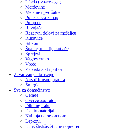
Libela ( vaservaga )
Merdevine
Metalne i pvc šahte
Poliesterski kanap
Pur pene
Ravnjače
Rezervni delovi za mešalicu
Rukavice
Silikoni
Špahle, mistrije, kutlače,
Sprejevi
Vagres crevo
Vreće
Zidarski alat i pribor
Zavarivanje i brušenje
Nosač brusnog papira
Šmirgla
Sve za domaćinstvo
Cerade
Cevi za aspirator
Dihtung trake
Elektromaterijal
Kuhinja na otvorenom
Lepkovi
Lule, štediše, štucne i oprema