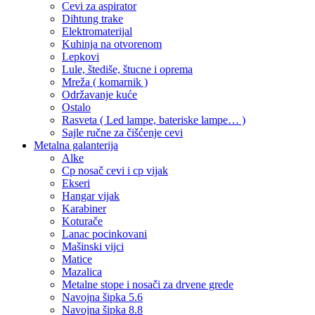
Cevi za aspirator
Dihtung trake
Elektromaterijal
Kuhinja na otvorenom
Lepkovi
Lule, štediše, štucne i oprema
Mreža ( komarnik )
Održavanje kuće
Ostalo
Rasveta ( Led lampe, bateriske lampe… )
Sajle ručne za čišćenje cevi
Metalna galanterija
Alke
Cp nosač cevi i cp vijak
Ekseri
Hangar vijak
Karabiner
Koturače
Lanac pocinkovani
Mašinski vijci
Matice
Mazalica
Metalne stope i nosači za drvene grede
Navojna šipka 5.6
Navojna šipka 8.8