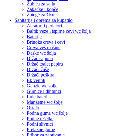
Žabica za sajlu
Zakačke i kopče
Zatege za žicu
Sanitarija i oprema za kupatilo
Aeratori i perlatori
Baltik veze i ispirne cevi wc šolja
Baterije
Brinoks creva i cevi
Creva veš mašine
Daske wc šolja
Držač sapuna
Držač toalet papira
Drzači čaše
Držači peškira
Ek ventili
Genzle wc solje
Gumice i dihtunzi
Lule baterija
Manžetne wc šolje
Ostalo
Podna guma wc šolje
Podne rešetke
Podni slivnici
Prelazne gume
Pribor za zaptivanje