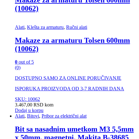
Makaze za armaturu Tolsen 600mm
(10062)
Alati
,
Klešta za armaturu
,
Ručni alati
Makaze za armaturu Tolsen 600mm
(10062)
0
out of 5
(0)
DOSTUPNO SAMO ZA ONLINE PORUČIVANJE
ISPORUKA PROIZVODA OD 3-7 RADNIH DANA
SKU: 10062
3.467,00
RSD
kom
Dodaj u korpu
Alati
,
Bitovi
,
Pribor za električni alat
Bit sa nasadnim umetkom M3 5,5mm
x 50mm, magnetni, Makita B-38685