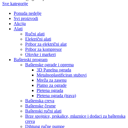
Sve kategorije
Ponuda nedelje
Svi proizvodi
Akcija
Alati
Ručni alati
Električni alati
Pribor za električni alat
Pribor za kompresor
Olovke i markeri
Baštenski program
Baštenske ograde i oprema
3D Panelna ograda
Metalnoplastificiran stubovi
Mreža za zasenu
Platno za ograde
Pletena ograda
Pletena ograda (trava)
Baštenska creva
Baštenske česme
Baštenski ručni alati
Brze spojnice, prskalice, mlaznice i dodaci za baštenska
creva
Dihtung ručne pumpe