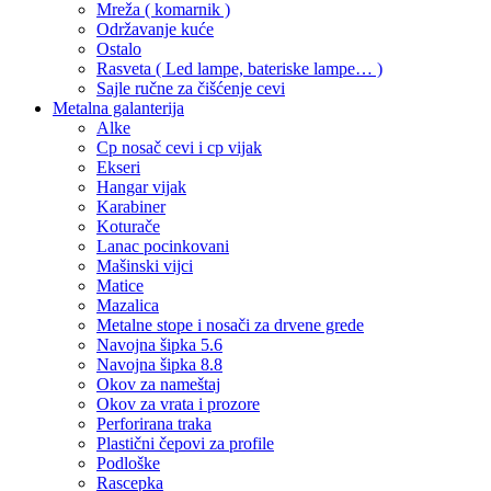
Mreža ( komarnik )
Održavanje kuće
Ostalo
Rasveta ( Led lampe, bateriske lampe… )
Sajle ručne za čišćenje cevi
Metalna galanterija
Alke
Cp nosač cevi i cp vijak
Ekseri
Hangar vijak
Karabiner
Koturače
Lanac pocinkovani
Mašinski vijci
Matice
Mazalica
Metalne stope i nosači za drvene grede
Navojna šipka 5.6
Navojna šipka 8.8
Okov za nameštaj
Okov za vrata i prozore
Perforirana traka
Plastični čepovi za profile
Podloške
Rascepka