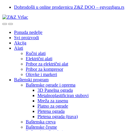
Skip
Skip
Dobrodošli u online prodavnicu Z&Z DOO – egvozdjara.rs
to
to
navigation
content
Ponuda nedelje
Svi proizvodi
Akcija
Alati
Ručni alati
Električni alati
Pribor za električni alat
Pribor za kompresor
Olovke i markeri
Baštenski program
Baštenske ograde i oprema
3D Panelna ograda
Metalnoplastificiran stubovi
Mreža za zasenu
Platno za ograde
Pletena ograda
Pletena ograda (trava)
Baštenska creva
Baštenske česme