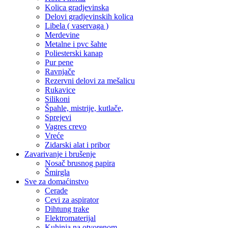
Kolica gradjevinska
Delovi gradjevinskih kolica
Libela ( vaservaga )
Merdevine
Metalne i pvc šahte
Poliesterski kanap
Pur pene
Ravnjače
Rezervni delovi za mešalicu
Rukavice
Silikoni
Špahle, mistrije, kutlače,
Sprejevi
Vagres crevo
Vreće
Zidarski alat i pribor
Zavarivanje i brušenje
Nosač brusnog papira
Šmirgla
Sve za domaćinstvo
Cerade
Cevi za aspirator
Dihtung trake
Elektromaterijal
Kuhinja na otvorenom