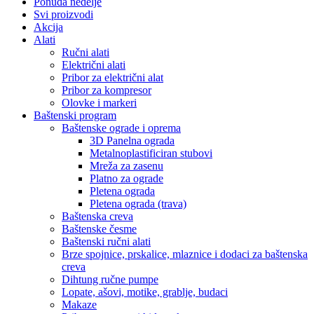
Ponuda nedelje
Svi proizvodi
Akcija
Alati
Ručni alati
Električni alati
Pribor za električni alat
Pribor za kompresor
Olovke i markeri
Baštenski program
Baštenske ograde i oprema
3D Panelna ograda
Metalnoplastificiran stubovi
Mreža za zasenu
Platno za ograde
Pletena ograda
Pletena ograda (trava)
Baštenska creva
Baštenske česme
Baštenski ručni alati
Brze spojnice, prskalice, mlaznice i dodaci za baštenska
creva
Dihtung ručne pumpe
Lopate, ašovi, motike, grablje, budaci
Makaze