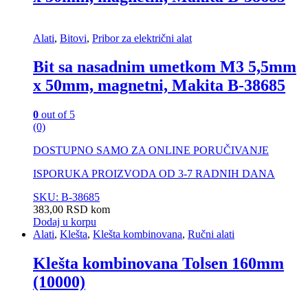
Alati
,
Bitovi
,
Pribor za električni alat
Bit sa nasadnim umetkom M3 5,5mm
x 50mm, magnetni, Makita B-38685
0
out of 5
(0)
DOSTUPNO SAMO ZA ONLINE PORUČIVANJE
ISPORUKA PROIZVODA OD 3-7 RADNIH DANA
SKU: B-38685
383,00
RSD
kom
Dodaj u korpu
Alati
,
Klešta
,
Klešta kombinovana
,
Ručni alati
Klešta kombinovana Tolsen 160mm
(10000)