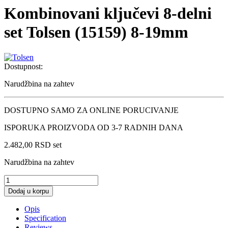
Kombinovani ključevi 8-delni
set Tolsen (15159) 8-19mm
Dostupnost:
Narudžbina na zahtev
DOSTUPNO SAMO ZA ONLINE PORUCIVANJE
ISPORUKA PROIZVODA OD 3-7 RADNIH DANA
2.482,00
RSD
set
Narudžbina na zahtev
Kombinovani
ključevi
Dodaj u korpu
8-
delni
Opis
set
Specification
Tolsen
Reviews