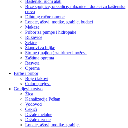
Baštenski ručni alati
Brze spojnice, prskalice, mlaznice i dodaci za baštenska
creva
Dihtung ručne pumpe
Lopate, ašovi, motike, grablje, budaci
Makaze
Pribor za pumpe i hidropake
Rukavice
Sekire
Štapovi za biljke
Strune ( najlon ) za trimer i noževi
Zaštitna oprema
Rasveta
Oprema
Farbe i pribor
Boje i lakovi
Color sprejevi
Gradjevinarstvo
Žica
Kanalizacija Peštan
Vodovod
Čekići
Držale metalne
Držale drvene
Lopate, ašovi, motike, grablje,