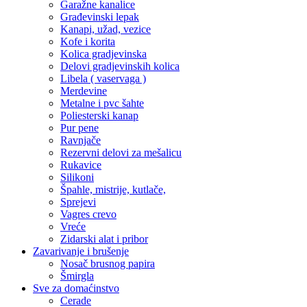
Garažne kanalice
Građevinski lepak
Kanapi, užad, vezice
Kofe i korita
Kolica gradjevinska
Delovi gradjevinskih kolica
Libela ( vaservaga )
Merdevine
Metalne i pvc šahte
Poliesterski kanap
Pur pene
Ravnjače
Rezervni delovi za mešalicu
Rukavice
Silikoni
Špahle, mistrije, kutlače,
Sprejevi
Vagres crevo
Vreće
Zidarski alat i pribor
Zavarivanje i brušenje
Nosač brusnog papira
Šmirgla
Sve za domaćinstvo
Cerade