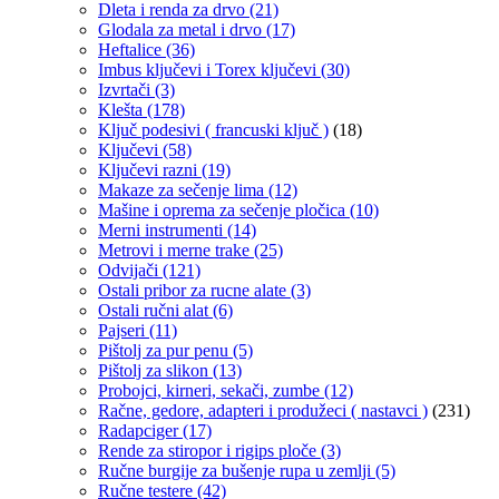
Dleta i renda za drvo
(21)
Glodala za metal i drvo
(17)
Heftalice
(36)
Imbus ključevi i Torex ključevi
(30)
Izvrtači
(3)
Klešta
(178)
Ključ podesivi ( francuski ključ )
(18)
Ključevi
(58)
Ključevi razni
(19)
Makaze za sečenje lima
(12)
Mašine i oprema za sečenje pločica
(10)
Merni instrumenti
(14)
Metrovi i merne trake
(25)
Odvijači
(121)
Ostali pribor za rucne alate
(3)
Ostali ručni alat
(6)
Pajseri
(11)
Pištolj za pur penu
(5)
Pištolj za slikon
(13)
Probojci, kirneri, sekači, zumbe
(12)
Račne, gedore, adapteri i produžeci ( nastavci )
(231)
Radapciger
(17)
Rende za stiropor i rigips ploče
(3)
Ručne burgije za bušenje rupa u zemlji
(5)
Ručne testere
(42)