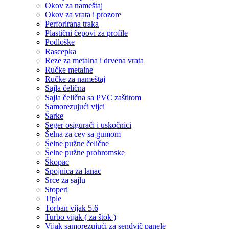
Okov za nameštaj
Okov za vrata i prozore
Perforirana traka
Plastični čepovi za profile
Podloške
Rascepka
Reze za metalna i drvena vrata
Ručke metalne
Ručke za nameštaj
Sajla čelična
Sajla čelična sa PVC zaštitom
Samorezujući vijci
Šarke
Seger osigurači i uskočnici
Šelna za cev sa gumom
Šelne pužne čelične
Šelne pužne prohromske
Škopac
Spojnica za lanac
Srce za sajlu
Stoperi
Tiple
Torban vijak 5.6
Turbo vijak ( za štok )
Vijak samorezujući za sendvič panele