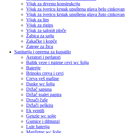
Vijak za drvenu konstrukciju
Vijak za ivericu krstak upuštena glava belo cinkovan
Vijak za ivericu krstak upuštena glava žuto cinkovan
Vijak za lim
Vijak za rigips
Vijak za salonit ploče
Žabica za sajlu
Zakačke i kopče
Zatege za žicu
Sanitarija i oprema za kupatilo
Aeratori i perlatori
Baltik veze i ispirne cevi wc šolja
Baterije
Brinoks creva i cevi
Creva veš mašine
Daske wc šolja
Držač sapuna
Držač toalet papira
Drzači čaše
Držači peškira
Ek ventili
Genzle wc solje
Gumice i dihtunzi
Lule baterija
Manžetne wc šolje