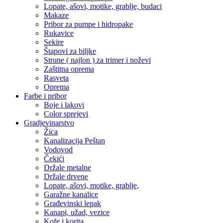
Lopate, ašovi, motike, grablje, budaci
Makaze
Pribor za pumpe i hidropake
Rukavice
Sekire
Štapovi za biljke
Strune ( najlon ) za trimer i noževi
Zaštitna oprema
Rasveta
Oprema
Farbe i pribor
Boje i lakovi
Color sprejevi
Gradjevinarstvo
Žica
Kanalizacija Peštan
Vodovod
Čekići
Držale metalne
Držale drvene
Lopate, ašovi, motike, grablje,
Garažne kanalice
Građevinski lepak
Kanapi, užad, vezice
Kofe i korita