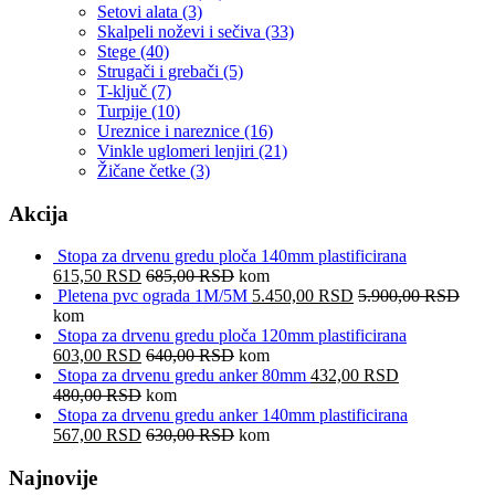
Setovi alata
(3)
Skalpeli noževi i sečiva
(33)
Stege
(40)
Strugači i grebači
(5)
T-ključ
(7)
Turpije
(10)
Ureznice i nareznice
(16)
Vinkle uglomeri lenjiri
(21)
Žičane četke
(3)
Akcija
Stopa za drvenu gredu ploča 140mm plastificirana
615,50
RSD
685,00
RSD
kom
Pletena pvc ograda 1M/5M
5.450,00
RSD
5.900,00
RSD
kom
Stopa za drvenu gredu ploča 120mm plastificirana
603,00
RSD
640,00
RSD
kom
Stopa za drvenu gredu anker 80mm
432,00
RSD
480,00
RSD
kom
Stopa za drvenu gredu anker 140mm plastificirana
567,00
RSD
630,00
RSD
kom
Najnovije