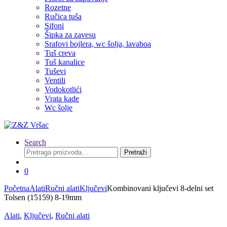
Rozetne
Ručica tuša
Sifoni
Šipka za zavesu
Srafovi bojlera, wc šolja, lavaboa
Tuš creva
Tuš kanalice
Tuševi
Ventili
Vodokotlići
Vrata kade
Wc šolje
Search
Pretraga
Pretraži
za:
0
Početna
Alati
Ručni alati
Ključevi
Kombinovani ključevi 8-delni set
Tolsen (15159) 8-19mm
Alati
,
Ključevi
,
Ručni alati