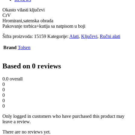
(15159)
8-
Okasto vilasti ključevi
19mm
CrV
quantity
Hromirani,satenska obrada
Pakovanje torbica+kutija sa natpisom u boji
Šifra proizvoda:
15159
Kategorije:
Alati
,
Ključevi
,
Ručni alati
Brand
Tolsen
Based on 0 reviews
0.0
overall
0
0
0
0
0
Only logged in customers who have purchased this product may
leave a review.
There are no reviews yet.