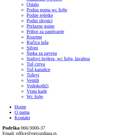
Ostalo
Podna guma wc šolje
Podne rešetke
Podni slivnici
Prelazne gume
Pribor za zaptivanje
Rozetne
Ručica tuša
Sifoni
Šipka za zavesu
Srafovi bojlera, wc šolja, lavaboa
Tuš creva
Tuš kanalice
Tuševi
Ventili
Vodokotlići
Vrata kade
Wc šolje
Home
O nama
Kontakt
Podrška
066/3000-37
Email: office@egvozdjara.rs