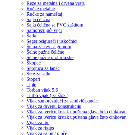
Reze za metalna i drvena vrata
Ručke metalne
Ručke za nameštaj
Sajla čelična
Sajla čelična sa PVC zaštitom
Samorezujući vijci
Šarke
Seger osigurači i uskočnici
Šelna za cev sa gumom
Šelne pužne čelične
Šelne pužne prohromske
Škopac
Spojnica za lanac
Srce za sajlu
Stoperi
Tiple
Torban vijak 5.6
Turbo vijak ( za štok )
Vijak samorezujući za sendvič panele
Vijak za drvenu konstrukciju
Vijak za ivericu krstak upuštena glava belo cinkovan
Vijak za ivericu krstak upuštena glava žuto cinkovan
Vijak za lim
Vijak za rigips
Vijak za salonit ploče