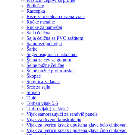
Plastični čepovi za profile
Podloške
Rascepka
Reze za metalna i drvena vrata
Ručke metalne
Ručke za nameštaj
Sajla čelična
Sajla čelična sa PVC zaštitom
Samorezujući vijci
Šarke
Seger osigurači i uskočnici
Šelna za cev sa gumom
Šelne pužne čelične
Šelne pužne prohromske
Škopac
Spojnica za lanac
Srce za sajlu
Stoperi
Tiple
Torban vijak 5.6
Turbo vijak ( za štok )
Vijak samorezujući za sendvič panele
Vijak za drvenu konstrukciju
Vijak za ivericu krstak upuštena glava belo cinkovan
Vijak za ivericu krstak upuštena glava žuto cinkovan