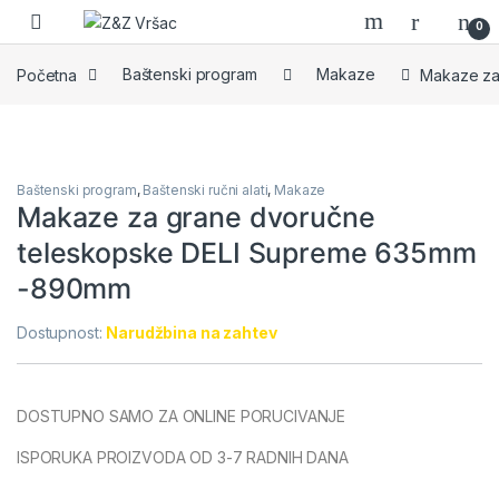
Skip to navigation
Skip to content
0
Početna
Baštenski program
Makaze
Makaze za
Baštenski program
,
Baštenski ručni alati
,
Makaze
Makaze za grane dvoručne
teleskopske DELI Supreme 635mm
-890mm
Dostupnost:
Narudžbina na zahtev
DOSTUPNO SAMO ZA ONLINE PORUCIVANJE
ISPORUKA PROIZVODA OD 3-7 RADNIH DANA