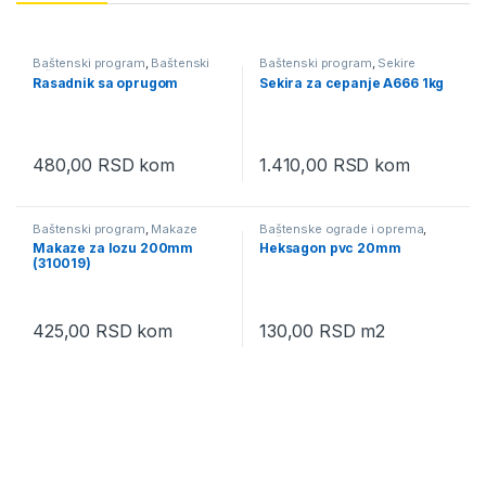
Baštenski program
,
Baštenski
Baštenski program
,
Sekire
ručni alati
Rasadnik sa oprugom
Sekira za cepanje A666 1kg
480,00
RSD
kom
1.410,00
RSD
kom
Baštenski program
,
Makaze
Baštenske ograde i oprema
,
Baštenski program
,
Heksagon
Makaze za lozu 200mm
Heksagon pvc 20mm
pletiva
(310019)
425,00
RSD
kom
130,00
RSD
m2