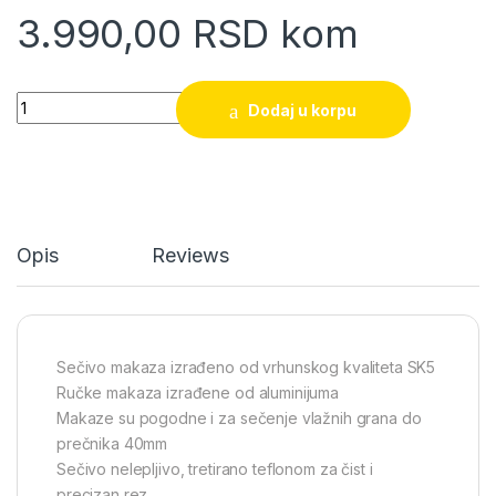
3.990,00
RSD
kom
Makaze za grane dvoručne teleskopske DELI Supreme 635m
Dodaj u korpu
Opis
Reviews
Sečivo makaza izrađeno od vrhunskog kvaliteta SK5
Ručke makaza izrađene od aluminijuma
Makaze su pogodne i za sečenje vlažnih grana do
prečnika 40mm
Sečivo nelepljivo, tretirano teflonom za čist i
precizan rez