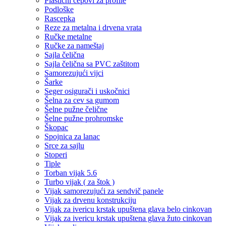
Plastični čepovi za profile
Podloške
Rascepka
Reze za metalna i drvena vrata
Ručke metalne
Ručke za nameštaj
Sajla čelična
Sajla čelična sa PVC zaštitom
Samorezujući vijci
Šarke
Seger osigurači i uskočnici
Šelna za cev sa gumom
Šelne pužne čelične
Šelne pužne prohromske
Škopac
Spojnica za lanac
Srce za sajlu
Stoperi
Tiple
Torban vijak 5.6
Turbo vijak ( za štok )
Vijak samorezujući za sendvič panele
Vijak za drvenu konstrukciju
Vijak za ivericu krstak upuštena glava belo cinkovan
Vijak za ivericu krstak upuštena glava žuto cinkovan