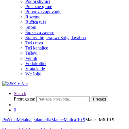
Podni slivnici
Prelazne gume
Pribor za zaptivanje
Rozetne
Ručica tuša
Sifoni
Šipka za zavesu
Srafovi bojlera, wc šolja, lavaboa
Tuš creva
Tuš kanalice
Tuševi
Ventili
Vodokotlići
Vrata kade
Wc šolje
Search
Pretraga za:
Pretraži
0
Početna
Metalna galanterija
Matice
Matica 10.9
Matica M6 10.9