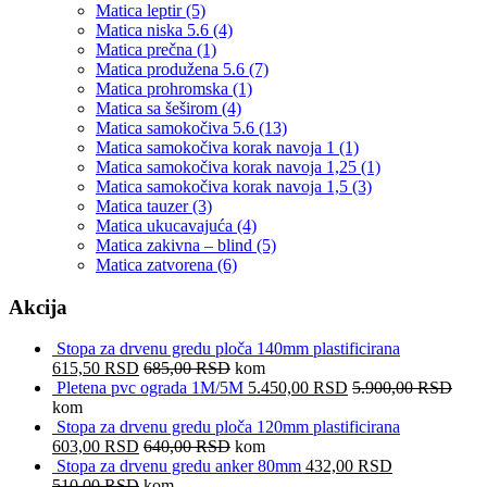
Matica leptir
(5)
Matica niska 5.6
(4)
Matica prečna
(1)
Matica produžena 5.6
(7)
Matica prohromska
(1)
Matica sa šeširom
(4)
Matica samokočiva 5.6
(13)
Matica samokočiva korak navoja 1
(1)
Matica samokočiva korak navoja 1,25
(1)
Matica samokočiva korak navoja 1,5
(3)
Matica tauzer
(3)
Matica ukucavajuća
(4)
Matica zakivna – blind
(5)
Matica zatvorena
(6)
Akcija
Stopa za drvenu gredu ploča 140mm plastificirana
615,50
RSD
685,00
RSD
kom
Pletena pvc ograda 1M/5M
5.450,00
RSD
5.900,00
RSD
kom
Stopa za drvenu gredu ploča 120mm plastificirana
603,00
RSD
640,00
RSD
kom
Stopa za drvenu gredu anker 80mm
432,00
RSD
510,00
RSD
kom