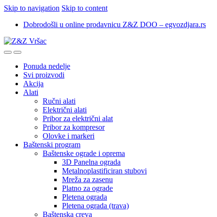
Skip to navigation
Skip to content
Dobrodošli u online prodavnicu Z&Z DOO – egvozdjara.rs
Ponuda nedelje
Svi proizvodi
Akcija
Alati
Ručni alati
Električni alati
Pribor za električni alat
Pribor za kompresor
Olovke i markeri
Baštenski program
Baštenske ograde i oprema
3D Panelna ograda
Metalnoplastificiran stubovi
Mreža za zasenu
Platno za ograde
Pletena ograda
Pletena ograda (trava)
Baštenska creva