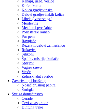
Kanapi, užad, vezice
Kofe i korita
Kolica gradjevinska
Delovi gradjevinskih kolica
Libela ( vaservaga )
Merdevine
Metalne i pvc šahte
Poliesterski kanap
Pur pene
Ravnjače
Rezervni delovi za mešalicu
Rukavice
Silikoni
Špahle, mistrije, kutlače,
Sprejevi
Vagres crevo
Vreće
Zidarski alat i pribor
Zavarivanje i brušenje
Nosač brusnog papira
Šmirgla
Sve za domaćinstvo
Cerade
Cevi za aspirator
Dihtung trake