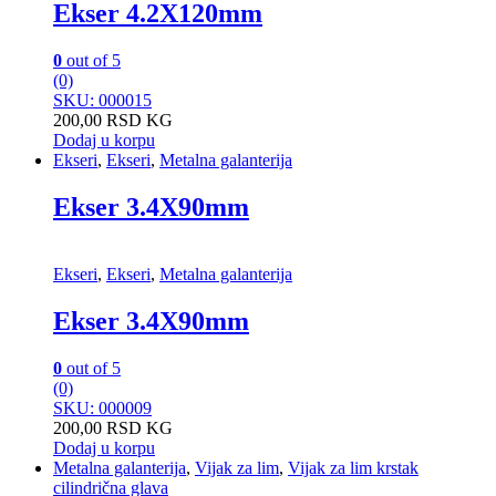
Ekser 4.2X120mm
0
out of 5
(0)
SKU: 000015
200,00
RSD
KG
Dodaj u korpu
Ekseri
,
Ekseri
,
Metalna galanterija
Ekser 3.4X90mm
Ekseri
,
Ekseri
,
Metalna galanterija
Ekser 3.4X90mm
0
out of 5
(0)
SKU: 000009
200,00
RSD
KG
Dodaj u korpu
Metalna galanterija
,
Vijak za lim
,
Vijak za lim krstak
cilindrična glava