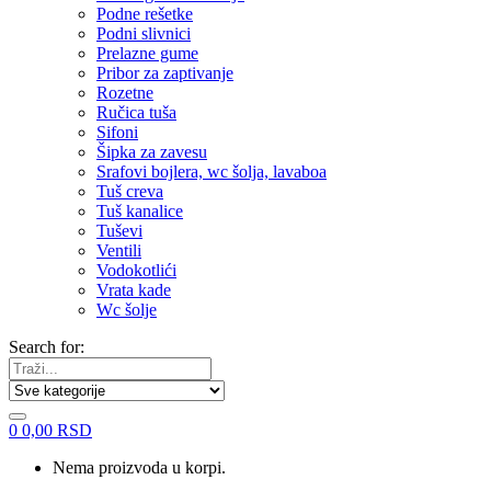
Podne rešetke
Podni slivnici
Prelazne gume
Pribor za zaptivanje
Rozetne
Ručica tuša
Sifoni
Šipka za zavesu
Srafovi bojlera, wc šolja, lavaboa
Tuš creva
Tuš kanalice
Tuševi
Ventili
Vodokotlići
Vrata kade
Wc šolje
Search for:
0
0,00
RSD
Nema proizvoda u korpi.