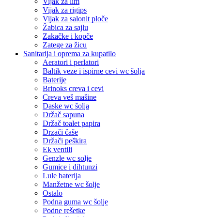
Vijak za lim
Vijak za rigips
Vijak za salonit ploče
Žabica za sajlu
Zakačke i kopče
Zatege za žicu
Sanitarija i oprema za kupatilo
Aeratori i perlatori
Baltik veze i ispirne cevi wc šolja
Baterije
Brinoks creva i cevi
Creva veš mašine
Daske wc šolja
Držač sapuna
Držač toalet papira
Drzači čaše
Držači peškira
Ek ventili
Genzle wc solje
Gumice i dihtunzi
Lule baterija
Manžetne wc šolje
Ostalo
Podna guma wc šolje
Podne rešetke