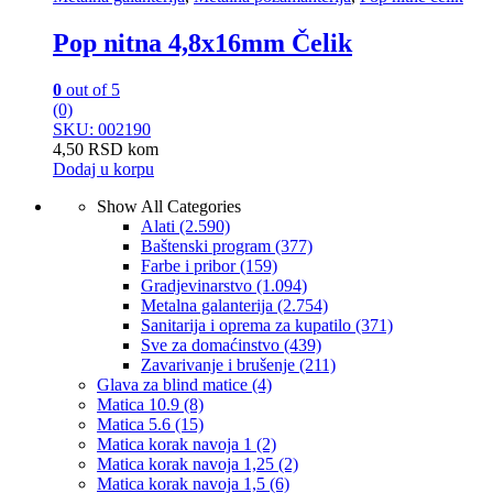
Pop nitna 4,8x16mm Čelik
0
out of 5
(0)
SKU: 002190
4,50
RSD
kom
Dodaj u korpu
Show All Categories
Alati
(2.590)
Baštenski program
(377)
Farbe i pribor
(159)
Gradjevinarstvo
(1.094)
Metalna galanterija
(2.754)
Sanitarija i oprema za kupatilo
(371)
Sve za domaćinstvo
(439)
Zavarivanje i brušenje
(211)
Glava za blind matice
(4)
Matica 10.9
(8)
Matica 5.6
(15)
Matica korak navoja 1
(2)
Matica korak navoja 1,25
(2)
Matica korak navoja 1,5
(6)