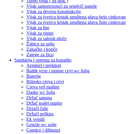
Turbo vijak ( za štok )
Vijak samorezujući za sendvič panele
Vijak za drvenu konstrukciju
Vijak za ivericu krstak upuštena glava belo cinkovan
Vijak za ivericu krstak upuštena glava žuto cinkovan
Vijak za lim
Vijak za rigips
Vijak za salonit ploče
Žabica za sajlu
Zakačke i kopče
Zatege za žicu
Sanitarija i oprema za kupatilo
Aeratori i perlatori
Baltik veze i ispirne cevi wc šolja
Baterije
Brinoks creva i cevi
Creva veš mašine
Daske wc šolja
Držač sapuna
Držač toalet papira
Drzači čaše
Držači peškira
Ek ventili
Genzle wc solje
Gumice i dihtunzi