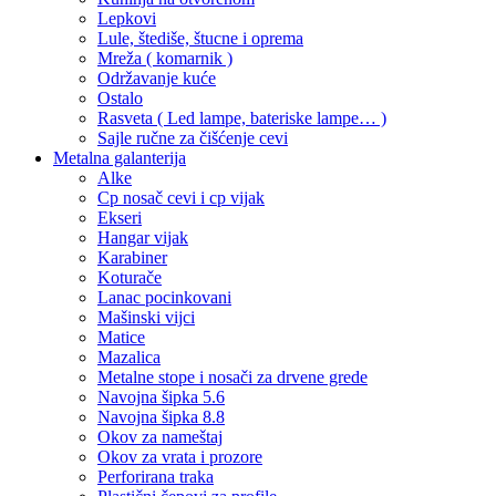
Lepkovi
Lule, štediše, štucne i oprema
Mreža ( komarnik )
Održavanje kuće
Ostalo
Rasveta ( Led lampe, bateriske lampe… )
Sajle ručne za čišćenje cevi
Metalna galanterija
Alke
Cp nosač cevi i cp vijak
Ekseri
Hangar vijak
Karabiner
Koturače
Lanac pocinkovani
Mašinski vijci
Matice
Mazalica
Metalne stope i nosači za drvene grede
Navojna šipka 5.6
Navojna šipka 8.8
Okov za nameštaj
Okov za vrata i prozore
Perforirana traka