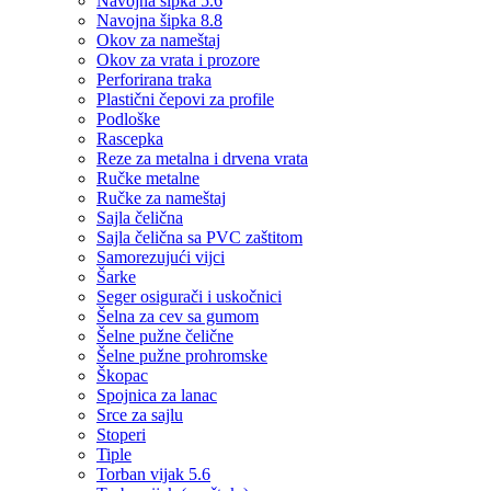
Navojna šipka 5.6
Navojna šipka 8.8
Okov za nameštaj
Okov za vrata i prozore
Perforirana traka
Plastični čepovi za profile
Podloške
Rascepka
Reze za metalna i drvena vrata
Ručke metalne
Ručke za nameštaj
Sajla čelična
Sajla čelična sa PVC zaštitom
Samorezujući vijci
Šarke
Seger osigurači i uskočnici
Šelna za cev sa gumom
Šelne pužne čelične
Šelne pužne prohromske
Škopac
Spojnica za lanac
Srce za sajlu
Stoperi
Tiple
Torban vijak 5.6