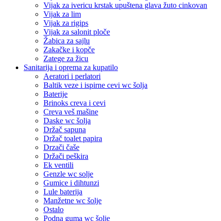
Vijak za ivericu krstak upuštena glava žuto cinkovan
Vijak za lim
Vijak za rigips
Vijak za salonit ploče
Žabica za sajlu
Zakačke i kopče
Zatege za žicu
Sanitarija i oprema za kupatilo
Aeratori i perlatori
Baltik veze i ispirne cevi wc šolja
Baterije
Brinoks creva i cevi
Creva veš mašine
Daske wc šolja
Držač sapuna
Držač toalet papira
Drzači čaše
Držači peškira
Ek ventili
Genzle wc solje
Gumice i dihtunzi
Lule baterija
Manžetne wc šolje
Ostalo
Podna guma wc šolje