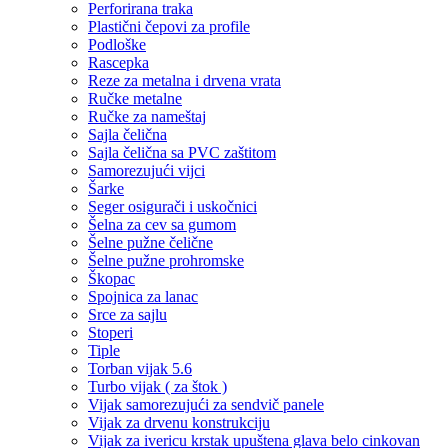
Perforirana traka
Plastični čepovi za profile
Podloške
Rascepka
Reze za metalna i drvena vrata
Ručke metalne
Ručke za nameštaj
Sajla čelična
Sajla čelična sa PVC zaštitom
Samorezujući vijci
Šarke
Seger osigurači i uskočnici
Šelna za cev sa gumom
Šelne pužne čelične
Šelne pužne prohromske
Škopac
Spojnica za lanac
Srce za sajlu
Stoperi
Tiple
Torban vijak 5.6
Turbo vijak ( za štok )
Vijak samorezujući za sendvič panele
Vijak za drvenu konstrukciju
Vijak za ivericu krstak upuštena glava belo cinkovan