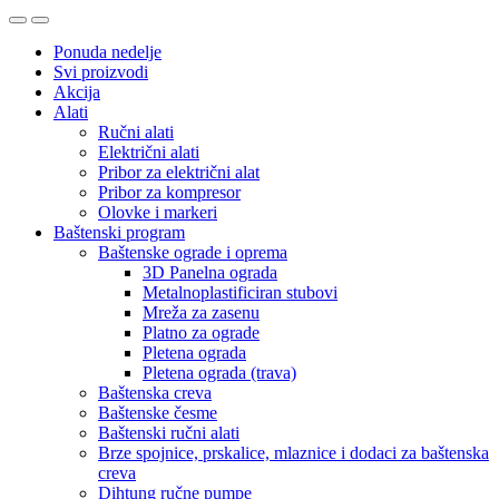
Ponuda nedelje
Svi proizvodi
Akcija
Alati
Ručni alati
Električni alati
Pribor za električni alat
Pribor za kompresor
Olovke i markeri
Baštenski program
Baštenske ograde i oprema
3D Panelna ograda
Metalnoplastificiran stubovi
Mreža za zasenu
Platno za ograde
Pletena ograda
Pletena ograda (trava)
Baštenska creva
Baštenske česme
Baštenski ručni alati
Brze spojnice, prskalice, mlaznice i dodaci za baštenska
creva
Dihtung ručne pumpe