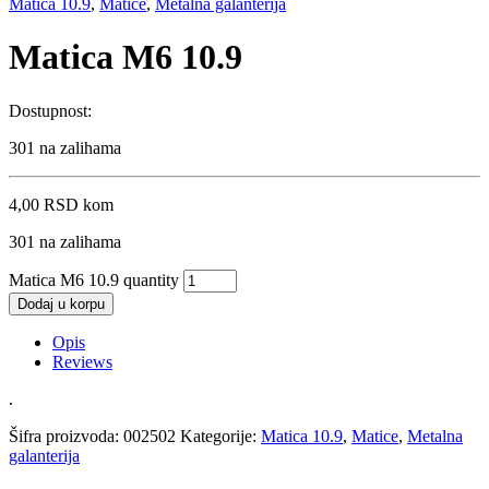
Matica 10.9
,
Matice
,
Metalna galanterija
Matica M6 10.9
Dostupnost:
301 na zalihama
4,00
RSD
kom
301 na zalihama
Matica M6 10.9 quantity
Dodaj u korpu
Opis
Reviews
.
Šifra proizvoda:
002502
Kategorije:
Matica 10.9
,
Matice
,
Metalna
galanterija