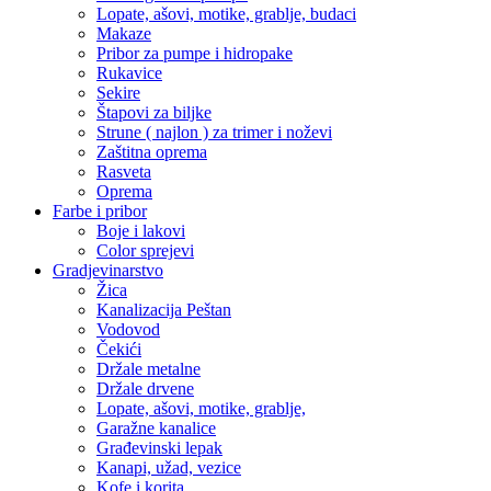
Lopate, ašovi, motike, grablje, budaci
Makaze
Pribor za pumpe i hidropake
Rukavice
Sekire
Štapovi za biljke
Strune ( najlon ) za trimer i noževi
Zaštitna oprema
Rasveta
Oprema
Farbe i pribor
Boje i lakovi
Color sprejevi
Gradjevinarstvo
Žica
Kanalizacija Peštan
Vodovod
Čekići
Držale metalne
Držale drvene
Lopate, ašovi, motike, grablje,
Garažne kanalice
Građevinski lepak
Kanapi, užad, vezice
Kofe i korita