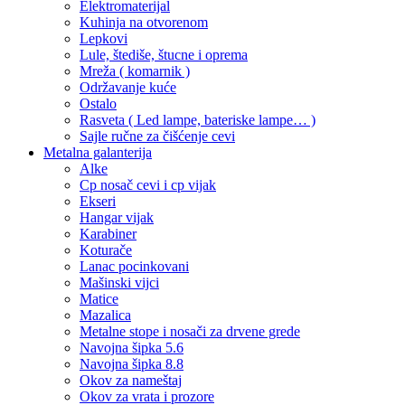
Elektromaterijal
Kuhinja na otvorenom
Lepkovi
Lule, štediše, štucne i oprema
Mreža ( komarnik )
Održavanje kuće
Ostalo
Rasveta ( Led lampe, bateriske lampe… )
Sajle ručne za čišćenje cevi
Metalna galanterija
Alke
Cp nosač cevi i cp vijak
Ekseri
Hangar vijak
Karabiner
Koturače
Lanac pocinkovani
Mašinski vijci
Matice
Mazalica
Metalne stope i nosači za drvene grede
Navojna šipka 5.6
Navojna šipka 8.8
Okov za nameštaj
Okov za vrata i prozore