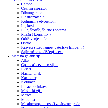
Cerade
Cevi za aspirator
Dihtung trake
Elektromaterijal
Kuhinja na otvorenom
Lepkovi
Lule, štediše, štucne i oprema
Mreža ( komarnik )
Održavanje kuće
Ostalo
Rasveta ( Led lampe, bateriske lampe… )
Sajle ručne za čišćenje cevi
Metalna galanterija
Alke
Cp nosač cevi i cp vijak
Ekseri
Hangar vijak
Karabiner
Koturače
Lanac pocinkovani
Mašinski vijci
Matice
Mazalica
Metalne stope i nosači za drvene grede