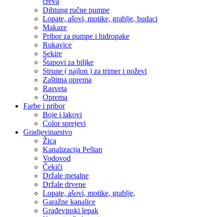
creva
Dihtung ručne pumpe
Lopate, ašovi, motike, grablje, budaci
Makaze
Pribor za pumpe i hidropake
Rukavice
Sekire
Štapovi za biljke
Strune ( najlon ) za trimer i noževi
Zaštitna oprema
Rasveta
Oprema
Farbe i pribor
Boje i lakovi
Color sprejevi
Gradjevinarstvo
Žica
Kanalizacija Peštan
Vodovod
Čekići
Držale metalne
Držale drvene
Lopate, ašovi, motike, grablje,
Garažne kanalice
Građevinski lepak