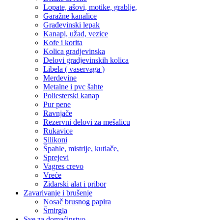
Lopate, ašovi, motike, grablje,
Garažne kanalice
Građevinski lepak
Kanapi, užad, vezice
Kofe i korita
Kolica gradjevinska
Delovi gradjevinskih kolica
Libela ( vaservaga )
Merdevine
Metalne i pvc šahte
Poliesterski kanap
Pur pene
Ravnjače
Rezervni delovi za mešalicu
Rukavice
Silikoni
Špahle, mistrije, kutlače,
Sprejevi
Vagres crevo
Vreće
Zidarski alat i pribor
Zavarivanje i brušenje
Nosač brusnog papira
Šmirgla
Sve za domaćinstvo