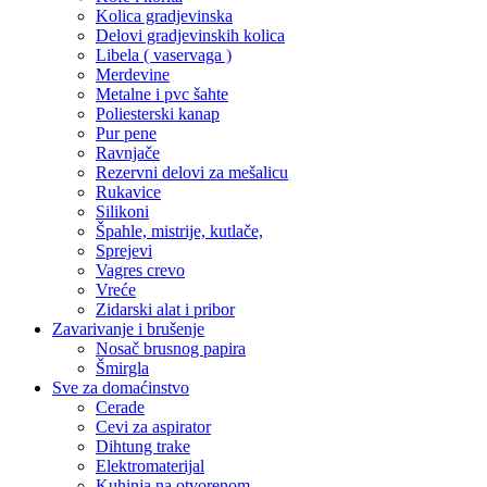
Kolica gradjevinska
Delovi gradjevinskih kolica
Libela ( vaservaga )
Merdevine
Metalne i pvc šahte
Poliesterski kanap
Pur pene
Ravnjače
Rezervni delovi za mešalicu
Rukavice
Silikoni
Špahle, mistrije, kutlače,
Sprejevi
Vagres crevo
Vreće
Zidarski alat i pribor
Zavarivanje i brušenje
Nosač brusnog papira
Šmirgla
Sve za domaćinstvo
Cerade
Cevi za aspirator
Dihtung trake
Elektromaterijal
Kuhinja na otvorenom