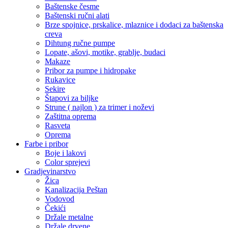
Baštenske česme
Baštenski ručni alati
Brze spojnice, prskalice, mlaznice i dodaci za baštenska
creva
Dihtung ručne pumpe
Lopate, ašovi, motike, grablje, budaci
Makaze
Pribor za pumpe i hidropake
Rukavice
Sekire
Štapovi za biljke
Strune ( najlon ) za trimer i noževi
Zaštitna oprema
Rasveta
Oprema
Farbe i pribor
Boje i lakovi
Color sprejevi
Gradjevinarstvo
Žica
Kanalizacija Peštan
Vodovod
Čekići
Držale metalne
Držale drvene