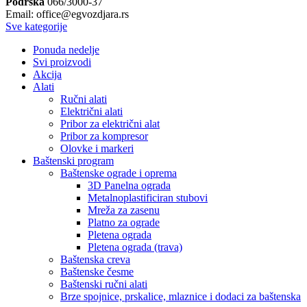
Podrška
066/3000-37
Email: office@egvozdjara.rs
Sve kategorije
Ponuda nedelje
Svi proizvodi
Akcija
Alati
Ručni alati
Električni alati
Pribor za električni alat
Pribor za kompresor
Olovke i markeri
Baštenski program
Baštenske ograde i oprema
3D Panelna ograda
Metalnoplastificiran stubovi
Mreža za zasenu
Platno za ograde
Pletena ograda
Pletena ograda (trava)
Baštenska creva
Baštenske česme
Baštenski ručni alati
Brze spojnice, prskalice, mlaznice i dodaci za baštenska