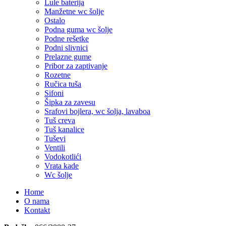
Lule baterija
Manžetne wc šolje
Ostalo
Podna guma wc šolje
Podne rešetke
Podni slivnici
Prelazne gume
Pribor za zaptivanje
Rozetne
Ručica tuša
Sifoni
Šipka za zavesu
Srafovi bojlera, wc šolja, lavaboa
Tuš creva
Tuš kanalice
Tuševi
Ventili
Vodokotlići
Vrata kade
Wc šolje
Home
O nama
Kontakt