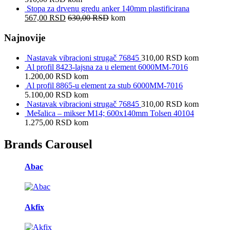
Stopa za drvenu gredu anker 140mm plastificirana
567,00
RSD
630,00
RSD
kom
Najnovije
Nastavak vibracioni strugač 76845
310,00
RSD
kom
Al profil 8423-lajsna za u element 6000MM-7016
1.200,00
RSD
kom
Al profil 8865-u element za stub 6000MM-7016
5.100,00
RSD
kom
Nastavak vibracioni strugač 76845
310,00
RSD
kom
Mešalica – mikser M14; 600x140mm Tolsen 40104
1.275,00
RSD
kom
Brands Carousel
Abac
Akfix