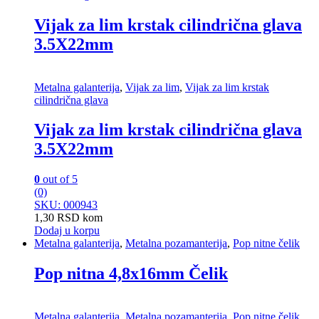
Vijak za lim krstak cilindrična glava
3.5X22mm
Metalna galanterija
,
Vijak za lim
,
Vijak za lim krstak
cilindrična glava
Vijak za lim krstak cilindrična glava
3.5X22mm
0
out of 5
(0)
SKU: 000943
1,30
RSD
kom
Dodaj u korpu
Metalna galanterija
,
Metalna pozamanterija
,
Pop nitne čelik
Pop nitna 4,8x16mm Čelik
Metalna galanterija
,
Metalna pozamanterija
,
Pop nitne čelik