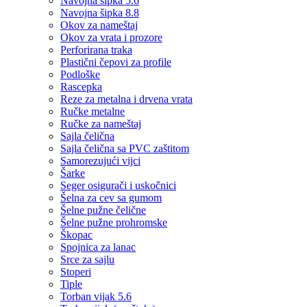
Navojna šipka 5.6
Navojna šipka 8.8
Okov za nameštaj
Okov za vrata i prozore
Perforirana traka
Plastični čepovi za profile
Podloške
Rascepka
Reze za metalna i drvena vrata
Ručke metalne
Ručke za nameštaj
Sajla čelična
Sajla čelična sa PVC zaštitom
Samorezujući vijci
Šarke
Seger osigurači i uskočnici
Šelna za cev sa gumom
Šelne pužne čelične
Šelne pužne prohromske
Škopac
Spojnica za lanac
Srce za sajlu
Stoperi
Tiple
Torban vijak 5.6