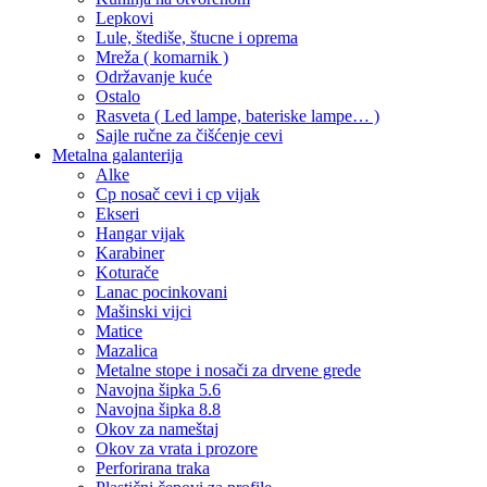
Lepkovi
Lule, štediše, štucne i oprema
Mreža ( komarnik )
Održavanje kuće
Ostalo
Rasveta ( Led lampe, bateriske lampe… )
Sajle ručne za čišćenje cevi
Metalna galanterija
Alke
Cp nosač cevi i cp vijak
Ekseri
Hangar vijak
Karabiner
Koturače
Lanac pocinkovani
Mašinski vijci
Matice
Mazalica
Metalne stope i nosači za drvene grede
Navojna šipka 5.6
Navojna šipka 8.8
Okov za nameštaj
Okov za vrata i prozore
Perforirana traka