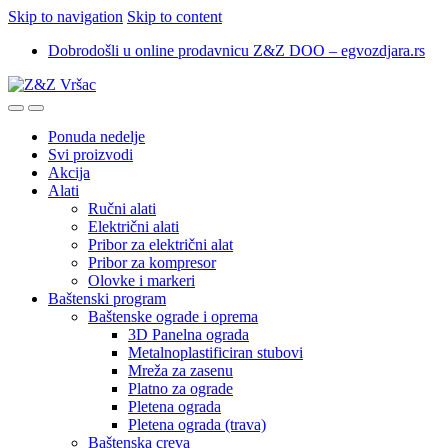
Skip to navigation
Skip to content
Dobrodošli u online prodavnicu Z&Z DOO – egvozdjara.rs
Ponuda nedelje
Svi proizvodi
Akcija
Alati
Ručni alati
Električni alati
Pribor za električni alat
Pribor za kompresor
Olovke i markeri
Baštenski program
Baštenske ograde i oprema
3D Panelna ograda
Metalnoplastificiran stubovi
Mreža za zasenu
Platno za ograde
Pletena ograda
Pletena ograda (trava)
Baštenska creva