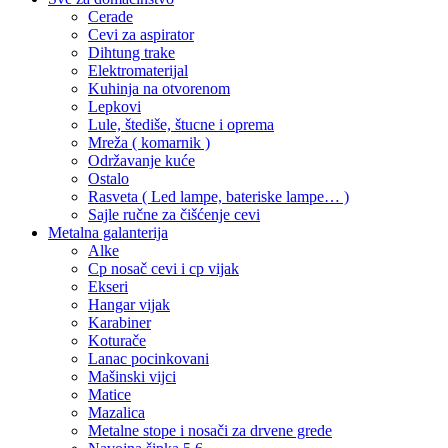
Cerade
Cevi za aspirator
Dihtung trake
Elektromaterijal
Kuhinja na otvorenom
Lepkovi
Lule, štediše, štucne i oprema
Mreža ( komarnik )
Održavanje kuće
Ostalo
Rasveta ( Led lampe, bateriske lampe… )
Sajle ručne za čišćenje cevi
Metalna galanterija
Alke
Cp nosač cevi i cp vijak
Ekseri
Hangar vijak
Karabiner
Koturače
Lanac pocinkovani
Mašinski vijci
Matice
Mazalica
Metalne stope i nosači za drvene grede