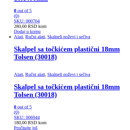
0
out of 5
(0)
SKU: 000704
280,00
RSD
kom
Dodaj u korpu
Alati
,
Ručni alati
,
Skalpeli noževi i sečiva
Skalpel sa točkićem plastični 18mm
Tolsen (30018)
Alati
,
Ručni alati
,
Skalpeli noževi i sečiva
Skalpel sa točkićem plastični 18mm
Tolsen (30018)
0
out of 5
(0)
SKU: 006944
180,00
RSD
kom
Pročitajte još