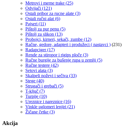
Metrovi i merne trake
(25)
Odvijači
(121)
Ostali pribor za rucne alate
(3)
Ostali ručni alat
(6)
Pajseri
(11)
Pištolj za pur penu
(5)
Pištolj za slikon
(13)
Probojci, kirneri, sekači, zumbe
(12)
Račne, gedore, adapteri i produžeci ( nastavci )
(231)
Radapciger
(17)
Rende za stiropor i rigips ploče
(3)
Ručne burgije za bušenje rupa u zemlji
(5)
Ručne testere
(42)
Setovi alata
(3)
Skalpeli noževi i sečiva
(33)
Stege
(40)
Strugači i grebači
(5)
T-ključ
(7)
Turpije
(10)
Ureznice i nareznice
(16)
Vinkle uglomeri lenjiri
(21)
Žičane četke
(3)
Akcija