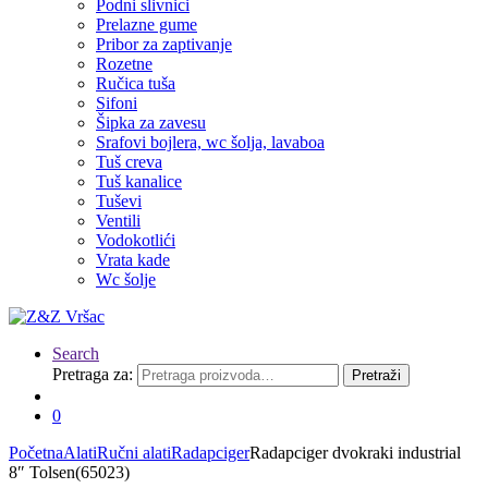
Podni slivnici
Prelazne gume
Pribor za zaptivanje
Rozetne
Ručica tuša
Sifoni
Šipka za zavesu
Srafovi bojlera, wc šolja, lavaboa
Tuš creva
Tuš kanalice
Tuševi
Ventili
Vodokotlići
Vrata kade
Wc šolje
Search
Pretraga za:
Pretraži
0
Početna
Alati
Ručni alati
Radapciger
Radapciger dvokraki industrial
8″ Tolsen(65023)