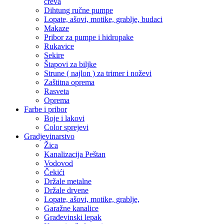
creva
Dihtung ručne pumpe
Lopate, ašovi, motike, grablje, budaci
Makaze
Pribor za pumpe i hidropake
Rukavice
Sekire
Štapovi za biljke
Strune ( najlon ) za trimer i noževi
Zaštitna oprema
Rasveta
Oprema
Farbe i pribor
Boje i lakovi
Color sprejevi
Gradjevinarstvo
Žica
Kanalizacija Peštan
Vodovod
Čekići
Držale metalne
Držale drvene
Lopate, ašovi, motike, grablje,
Garažne kanalice
Građevinski lepak