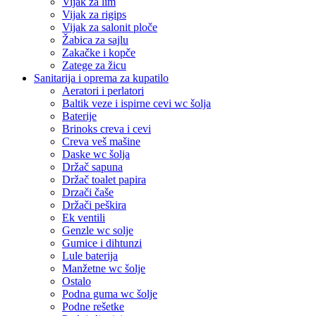
Vijak za lim
Vijak za rigips
Vijak za salonit ploče
Žabica za sajlu
Zakačke i kopče
Zatege za žicu
Sanitarija i oprema za kupatilo
Aeratori i perlatori
Baltik veze i ispirne cevi wc šolja
Baterije
Brinoks creva i cevi
Creva veš mašine
Daske wc šolja
Držač sapuna
Držač toalet papira
Drzači čaše
Držači peškira
Ek ventili
Genzle wc solje
Gumice i dihtunzi
Lule baterija
Manžetne wc šolje
Ostalo
Podna guma wc šolje
Podne rešetke