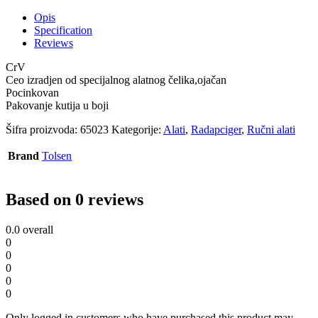
Opis
Specification
Reviews
CrV
Ceo izradjen od specijalnog alatnog čelika,ojačan
Pocinkovan
Pakovanje kutija u boji
Šifra proizvoda:
65023
Kategorije:
Alati
,
Radapciger
,
Ručni alati
Brand
Tolsen
Based on 0 reviews
0.0
overall
0
0
0
0
0
Only logged in customers who have purchased this product may