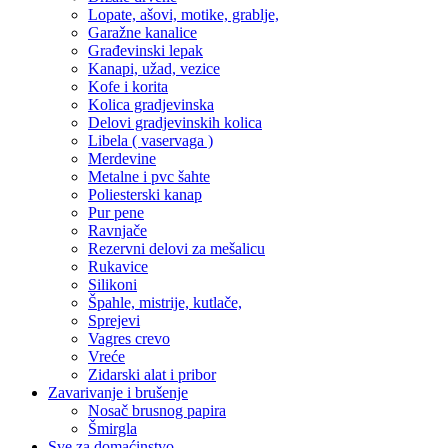
Lopate, ašovi, motike, grablje,
Garažne kanalice
Građevinski lepak
Kanapi, užad, vezice
Kofe i korita
Kolica gradjevinska
Delovi gradjevinskih kolica
Libela ( vaservaga )
Merdevine
Metalne i pvc šahte
Poliesterski kanap
Pur pene
Ravnjače
Rezervni delovi za mešalicu
Rukavice
Silikoni
Špahle, mistrije, kutlače,
Sprejevi
Vagres crevo
Vreće
Zidarski alat i pribor
Zavarivanje i brušenje
Nosač brusnog papira
Šmirgla
Sve za domaćinstvo