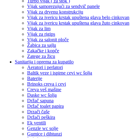
Turbo vijak ( za štok )
Vijak samorezujući za sendvič panele
Vijak za drvenu konstrukciju
Vijak za ivericu krstak upuštena glava belo cinkovan
Vijak za ivericu krstak upuštena glava žuto cinkovan
Vijak za lim
Vijak za rigips
Vijak za salonit ploče
Žabica za sajlu
Zakačke i kopče
Zatege za žicu
Sanitarija i oprema za kupatilo
Aeratori i perlatori
Baltik veze i ispirne cevi wc šolja
Baterije
Brinoks creva i cevi
Creva veš mašine
Daske wc šolja
Držač sapuna
Držač toalet papira
Drzači čaše
Držači peškira
Ek ventili
Genzle wc solje
Gumice i dihtunzi