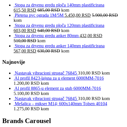
Stopa za drvenu gredu ploča 140mm plastificirana
615,50
RSD
685,00
RSD
kom
Pletena pvc ograda 1M/5M
5.450,00
RSD
5.900,00
RSD
kom
Stopa za drvenu gredu ploča 120mm plastificirana
603,00
RSD
640,00
RSD
kom
Stopa za drvenu gredu anker 80mm
432,00
RSD
510,00
RSD
kom
Stopa za drvenu gredu anker 140mm plastificirana
567,00
RSD
630,00
RSD
kom
Najnovije
Nastavak vibracioni strugač 76845
310,00
RSD
kom
Al profil 8423-lajsna za u element 6000MM-7016
1.200,00
RSD
kom
Al profil 8865-u element za stub 6000MM-7016
5.100,00
RSD
kom
Nastavak vibracioni strugač 76845
310,00
RSD
kom
Mešalica – mikser M14; 600x140mm Tolsen 40104
1.275,00
RSD
kom
Brands Carousel