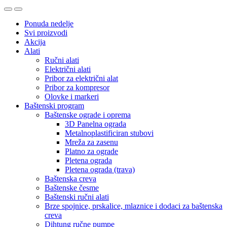
Ponuda nedelje
Svi proizvodi
Akcija
Alati
Ručni alati
Električni alati
Pribor za električni alat
Pribor za kompresor
Olovke i markeri
Baštenski program
Baštenske ograde i oprema
3D Panelna ograda
Metalnoplastificiran stubovi
Mreža za zasenu
Platno za ograde
Pletena ograda
Pletena ograda (trava)
Baštenska creva
Baštenske česme
Baštenski ručni alati
Brze spojnice, prskalice, mlaznice i dodaci za baštenska
creva
Dihtung ručne pumpe