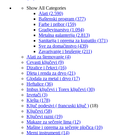
Show All Categories
Alati
(2.590)
Baštenski program
(377)
Farbe i pribor
(159)
Gradjevinarstvo
(1.094)
Metalna galanterija
(2.813)
Sanitarija i oprema za kupatilo
(371)
Sve za domaćinstvo
(439)
Zavarivanje i brušenje
(211)
Alati za štemovanje
(4)
Cevasti ključevi
(9)
Dizalice i čekrci
(16)
Dleta i renda za drvo
(21)
Glodala za metal i drvo
(17)
Heftalice
(36)
Imbus ključevi i Torex ključevi
(30)
Izvrtači
(3)
Klešta
(178)
Ključ podesivi ( francuski ključ )
(18)
Ključevi
(58)
Ključevi razni
(19)
Makaze za sečenje lima
(12)
Mašine i oprema za sečenje pločica
(10)
Merni instrumenti
(14)