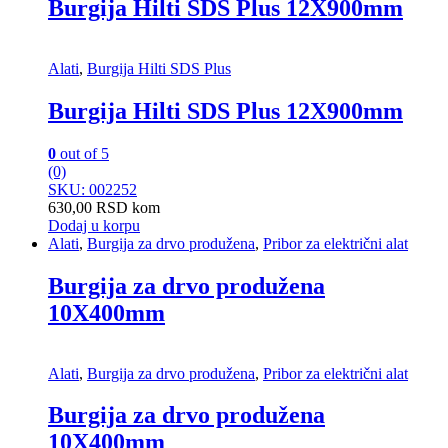
Burgija Hilti SDS Plus 12X900mm
Alati
,
Burgija Hilti SDS Plus
Burgija Hilti SDS Plus 12X900mm
0
out of 5
(0)
SKU: 002252
630,00
RSD
kom
Dodaj u korpu
Alati
,
Burgija za drvo produžena
,
Pribor za električni alat
Burgija za drvo produžena
10X400mm
Alati
,
Burgija za drvo produžena
,
Pribor za električni alat
Burgija za drvo produžena
10X400mm