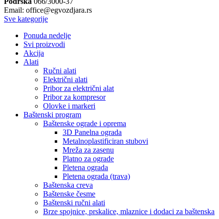
Podrška
066/3000-37
Email: office@egvozdjara.rs
Sve kategorije
Ponuda nedelje
Svi proizvodi
Akcija
Alati
Ručni alati
Električni alati
Pribor za električni alat
Pribor za kompresor
Olovke i markeri
Baštenski program
Baštenske ograde i oprema
3D Panelna ograda
Metalnoplastificiran stubovi
Mreža za zasenu
Platno za ograde
Pletena ograda
Pletena ograda (trava)
Baštenska creva
Baštenske česme
Baštenski ručni alati
Brze spojnice, prskalice, mlaznice i dodaci za baštenska