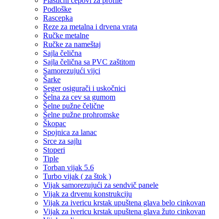
Plastični čepovi za profile
Podloške
Rascepka
Reze za metalna i drvena vrata
Ručke metalne
Ručke za nameštaj
Sajla čelična
Sajla čelična sa PVC zaštitom
Samorezujući vijci
Šarke
Seger osigurači i uskočnici
Šelna za cev sa gumom
Šelne pužne čelične
Šelne pužne prohromske
Škopac
Spojnica za lanac
Srce za sajlu
Stoperi
Tiple
Torban vijak 5.6
Turbo vijak ( za štok )
Vijak samorezujući za sendvič panele
Vijak za drvenu konstrukciju
Vijak za ivericu krstak upuštena glava belo cinkovan
Vijak za ivericu krstak upuštena glava žuto cinkovan