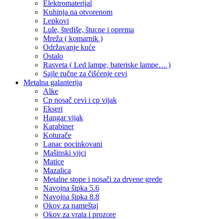
Elektromaterijal
Kuhinja na otvorenom
Lepkovi
Lule, štediše, štucne i oprema
Mreža ( komarnik )
Održavanje kuće
Ostalo
Rasveta ( Led lampe, bateriske lampe… )
Sajle ručne za čišćenje cevi
Metalna galanterija
Alke
Cp nosač cevi i cp vijak
Ekseri
Hangar vijak
Karabiner
Koturače
Lanac pocinkovani
Mašinski vijci
Matice
Mazalica
Metalne stope i nosači za drvene grede
Navojna šipka 5.6
Navojna šipka 8.8
Okov za nameštaj
Okov za vrata i prozore