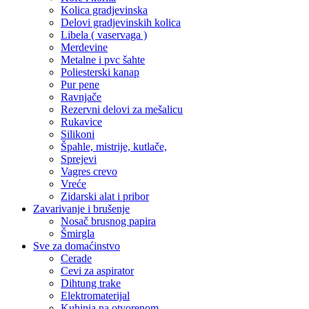
Kolica gradjevinska
Delovi gradjevinskih kolica
Libela ( vaservaga )
Merdevine
Metalne i pvc šahte
Poliesterski kanap
Pur pene
Ravnjače
Rezervni delovi za mešalicu
Rukavice
Silikoni
Špahle, mistrije, kutlače,
Sprejevi
Vagres crevo
Vreće
Zidarski alat i pribor
Zavarivanje i brušenje
Nosač brusnog papira
Šmirgla
Sve za domaćinstvo
Cerade
Cevi za aspirator
Dihtung trake
Elektromaterijal
Kuhinja na otvorenom