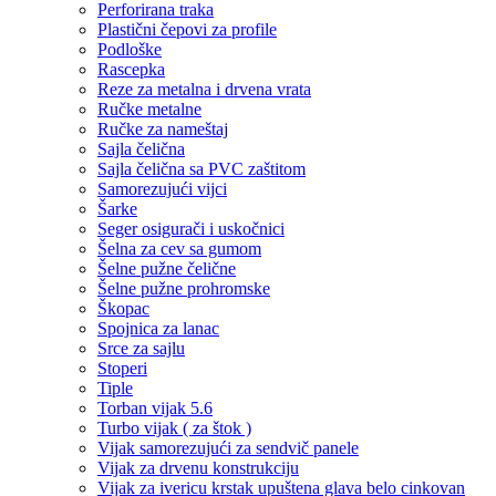
Perforirana traka
Plastični čepovi za profile
Podloške
Rascepka
Reze za metalna i drvena vrata
Ručke metalne
Ručke za nameštaj
Sajla čelična
Sajla čelična sa PVC zaštitom
Samorezujući vijci
Šarke
Seger osigurači i uskočnici
Šelna za cev sa gumom
Šelne pužne čelične
Šelne pužne prohromske
Škopac
Spojnica za lanac
Srce za sajlu
Stoperi
Tiple
Torban vijak 5.6
Turbo vijak ( za štok )
Vijak samorezujući za sendvič panele
Vijak za drvenu konstrukciju
Vijak za ivericu krstak upuštena glava belo cinkovan