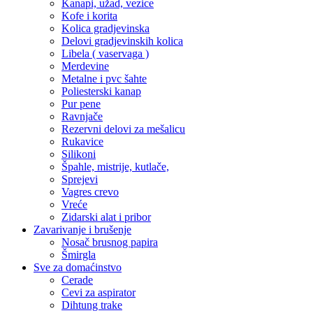
Kanapi, užad, vezice
Kofe i korita
Kolica gradjevinska
Delovi gradjevinskih kolica
Libela ( vaservaga )
Merdevine
Metalne i pvc šahte
Poliesterski kanap
Pur pene
Ravnjače
Rezervni delovi za mešalicu
Rukavice
Silikoni
Špahle, mistrije, kutlače,
Sprejevi
Vagres crevo
Vreće
Zidarski alat i pribor
Zavarivanje i brušenje
Nosač brusnog papira
Šmirgla
Sve za domaćinstvo
Cerade
Cevi za aspirator
Dihtung trake