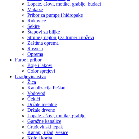
Lopate, ašovi, motike, grablje, budaci
Makaze
Pribor za pumpe i hidropake
Rukavice
Sekire
Štapovi za biljke
Strune ( najlon ) za trimer i noževi
Zaštitna oprema
Rasveta
Oprema
Farbe i pribor
Boje i lakovi
Color sprejevi
Gradjevinarstvo
Žica
Kanalizacija Peštan
Vodovod
Čekići
Držale metalne
Držale drvene
Lopate, ašovi, motike, grablje,
Garažne kanalice
Građevinski lepak
Kanapi, užad, vezice
Kofe i korita