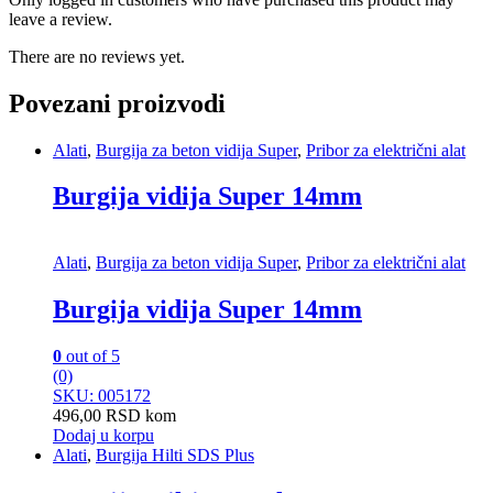
leave a review.
There are no reviews yet.
Povezani proizvodi
Alati
,
Burgija za beton vidija Super
,
Pribor za električni alat
Burgija vidija Super 14mm
Alati
,
Burgija za beton vidija Super
,
Pribor za električni alat
Burgija vidija Super 14mm
0
out of 5
(0)
SKU: 005172
496,00
RSD
kom
Dodaj u korpu
Alati
,
Burgija Hilti SDS Plus