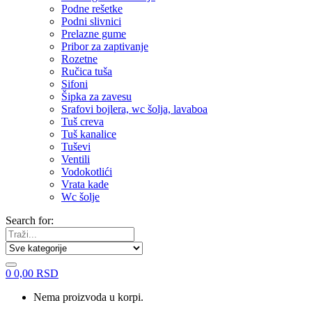
Podne rešetke
Podni slivnici
Prelazne gume
Pribor za zaptivanje
Rozetne
Ručica tuša
Sifoni
Šipka za zavesu
Srafovi bojlera, wc šolja, lavaboa
Tuš creva
Tuš kanalice
Tuševi
Ventili
Vodokotlići
Vrata kade
Wc šolje
Search for:
0
0,00
RSD
Nema proizvoda u korpi.