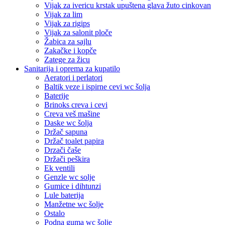
Vijak za ivericu krstak upuštena glava žuto cinkovan
Vijak za lim
Vijak za rigips
Vijak za salonit ploče
Žabica za sajlu
Zakačke i kopče
Zatege za žicu
Sanitarija i oprema za kupatilo
Aeratori i perlatori
Baltik veze i ispirne cevi wc šolja
Baterije
Brinoks creva i cevi
Creva veš mašine
Daske wc šolja
Držač sapuna
Držač toalet papira
Drzači čaše
Držači peškira
Ek ventili
Genzle wc solje
Gumice i dihtunzi
Lule baterija
Manžetne wc šolje
Ostalo
Podna guma wc šolje