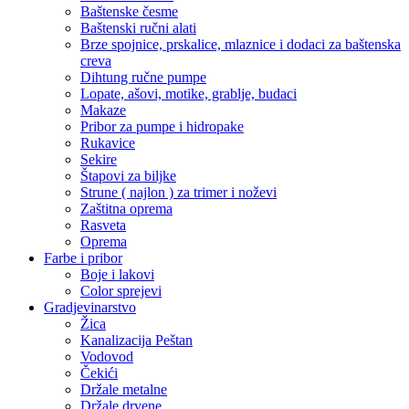
Baštenske česme
Baštenski ručni alati
Brze spojnice, prskalice, mlaznice i dodaci za baštenska
creva
Dihtung ručne pumpe
Lopate, ašovi, motike, grablje, budaci
Makaze
Pribor za pumpe i hidropake
Rukavice
Sekire
Štapovi za biljke
Strune ( najlon ) za trimer i noževi
Zaštitna oprema
Rasveta
Oprema
Farbe i pribor
Boje i lakovi
Color sprejevi
Gradjevinarstvo
Žica
Kanalizacija Peštan
Vodovod
Čekići
Držale metalne
Držale drvene