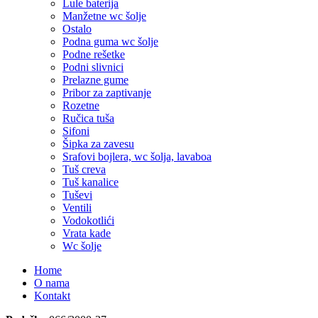
Lule baterija
Manžetne wc šolje
Ostalo
Podna guma wc šolje
Podne rešetke
Podni slivnici
Prelazne gume
Pribor za zaptivanje
Rozetne
Ručica tuša
Sifoni
Šipka za zavesu
Srafovi bojlera, wc šolja, lavaboa
Tuš creva
Tuš kanalice
Tuševi
Ventili
Vodokotlići
Vrata kade
Wc šolje
Home
O nama
Kontakt