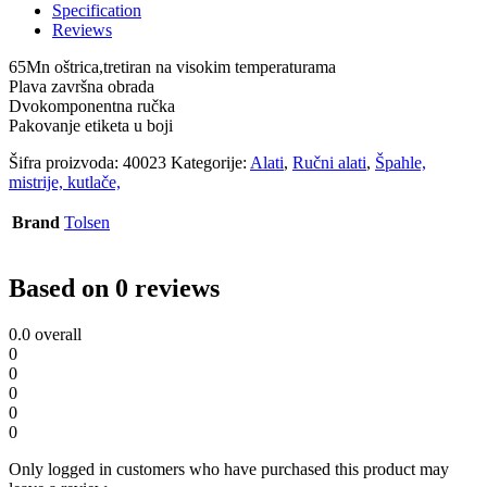
Tolsen
Specification
(40023)
Reviews
quantity
65Mn oštrica,tretiran na visokim temperaturama
Plava završna obrada
Dvokomponentna ručka
Pakovanje etiketa u boji
Šifra proizvoda:
40023
Kategorije:
Alati
,
Ručni alati
,
Špahle,
mistrije, kutlače,
Brand
Tolsen
Based on 0 reviews
0.0
overall
0
0
0
0
0
Only logged in customers who have purchased this product may