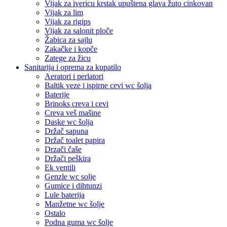
Vijak za ivericu krstak upuštena glava žuto cinkovan
Vijak za lim
Vijak za rigips
Vijak za salonit ploče
Žabica za sajlu
Zakačke i kopče
Zatege za žicu
Sanitarija i oprema za kupatilo
Aeratori i perlatori
Baltik veze i ispirne cevi wc šolja
Baterije
Brinoks creva i cevi
Creva veš mašine
Daske wc šolja
Držač sapuna
Držač toalet papira
Drzači čaše
Držači peškira
Ek ventili
Genzle wc solje
Gumice i dihtunzi
Lule baterija
Manžetne wc šolje
Ostalo
Podna guma wc šolje