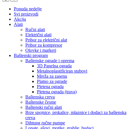
Ponuda nedelje
Svi proizvodi
Akcija
Alati
Ručni alati
Električni alati
Pribor za električni alat
Pribor za kompresor
Olovke i markeri
Baštenski program
Baštenske ograde i oprema
3D Panelna ograda
Metalnoplastificiran stubovi
Mreža za zasenu
Platno za ograde
Pletena ograda
Pletena ograda (trava)
Baštenska creva
Baštenske česme
Baštenski ručni alati
Brze spojnice, prskalice, mlaznice i dodaci za baštenska
creva
Dihtung ručne pumpe
Lopate, ašovi, motike, grablje, budaci