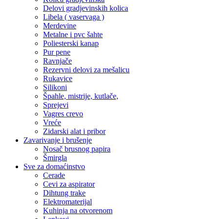
Delovi gradjevinskih kolica
Libela ( vaservaga )
Merdevine
Metalne i pvc šahte
Poliesterski kanap
Pur pene
Ravnjače
Rezervni delovi za mešalicu
Rukavice
Silikoni
Špahle, mistrije, kutlače,
Sprejevi
Vagres crevo
Vreće
Zidarski alat i pribor
Zavarivanje i brušenje
Nosač brusnog papira
Šmirgla
Sve za domaćinstvo
Cerade
Cevi za aspirator
Dihtung trake
Elektromaterijal
Kuhinja na otvorenom