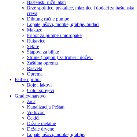
Baštenski ručni alati
Brze spojnice, prskalice, mlaznice i dodaci za baštenska
creva
Dihtung ručne pumpe
Lopate, ašovi, motike, grablje, budaci
Makaze
Pribor za pumpe i hidropake
Rukavice
Sekire
Štapovi za biljke
Strune ( najlon ) za trimer i noževi
Zaštitna oprema
Rasveta
Oprema
Farbe i pribor
Boje i lakovi
Color sprejevi
Gradjevinarstvo
Žica
Kanalizacija Peštan
Vodovod
Čekići
Držale metalne
Držale drvene
Lopate, ašovi, motike, grablje,