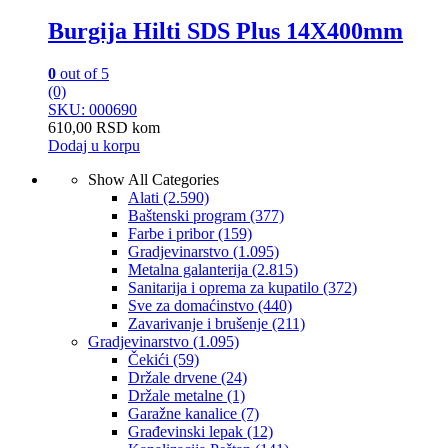
Burgija Hilti SDS Plus 14X400mm
0
out of 5
(0)
SKU: 000690
610,00
RSD
kom
Dodaj u korpu
Show All Categories
Alati
(2.590)
Baštenski program
(377)
Farbe i pribor
(159)
Gradjevinarstvo
(1.095)
Metalna galanterija
(2.815)
Sanitarija i oprema za kupatilo
(372)
Sve za domaćinstvo
(440)
Zavarivanje i brušenje
(211)
Gradjevinarstvo
(1.095)
Čekići
(59)
Držale drvene
(24)
Držale metalne
(1)
Garažne kanalice
(7)
Građevinski lepak
(12)