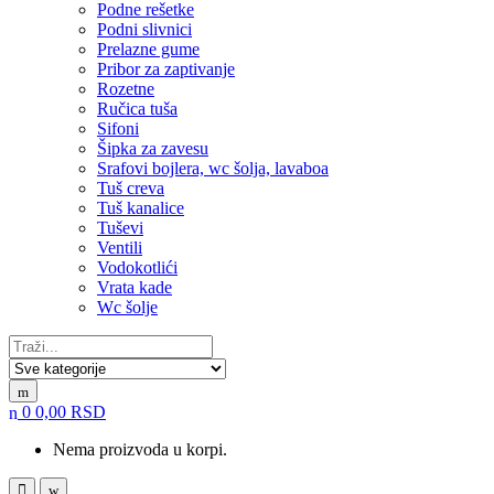
Podne rešetke
Podni slivnici
Prelazne gume
Pribor za zaptivanje
Rozetne
Ručica tuša
Sifoni
Šipka za zavesu
Srafovi bojlera, wc šolja, lavaboa
Tuš creva
Tuš kanalice
Tuševi
Ventili
Vodokotlići
Vrata kade
Wc šolje
Search
for:
0
0,00
RSD
Nema proizvoda u korpi.