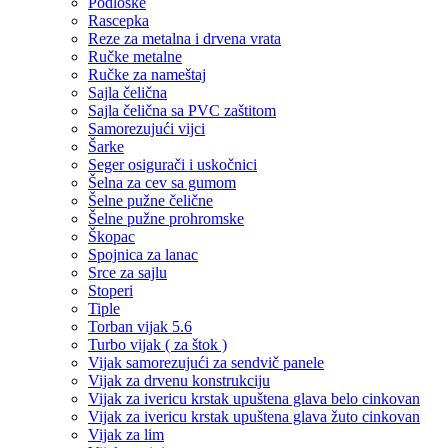
Podloške
Rascepka
Reze za metalna i drvena vrata
Ručke metalne
Ručke za nameštaj
Sajla čelična
Sajla čelična sa PVC zaštitom
Samorezujući vijci
Šarke
Seger osigurači i uskočnici
Šelna za cev sa gumom
Šelne pužne čelične
Šelne pužne prohromske
Škopac
Spojnica za lanac
Srce za sajlu
Stoperi
Tiple
Torban vijak 5.6
Turbo vijak ( za štok )
Vijak samorezujući za sendvič panele
Vijak za drvenu konstrukciju
Vijak za ivericu krstak upuštena glava belo cinkovan
Vijak za ivericu krstak upuštena glava žuto cinkovan
Vijak za lim