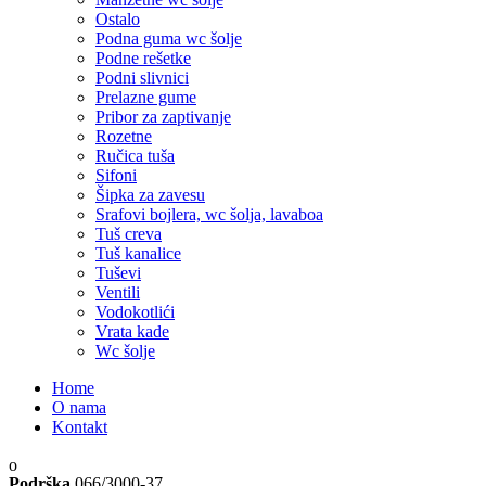
Ostalo
Podna guma wc šolje
Podne rešetke
Podni slivnici
Prelazne gume
Pribor za zaptivanje
Rozetne
Ručica tuša
Sifoni
Šipka za zavesu
Srafovi bojlera, wc šolja, lavaboa
Tuš creva
Tuš kanalice
Tuševi
Ventili
Vodokotlići
Vrata kade
Wc šolje
Home
O nama
Kontakt
Podrška
066/3000-37