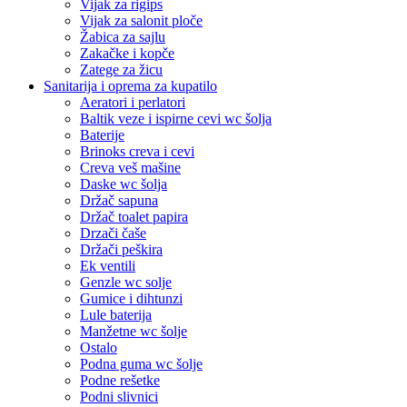
Vijak za rigips
Vijak za salonit ploče
Žabica za sajlu
Zakačke i kopče
Zatege za žicu
Sanitarija i oprema za kupatilo
Aeratori i perlatori
Baltik veze i ispirne cevi wc šolja
Baterije
Brinoks creva i cevi
Creva veš mašine
Daske wc šolja
Držač sapuna
Držač toalet papira
Drzači čaše
Držači peškira
Ek ventili
Genzle wc solje
Gumice i dihtunzi
Lule baterija
Manžetne wc šolje
Ostalo
Podna guma wc šolje
Podne rešetke
Podni slivnici