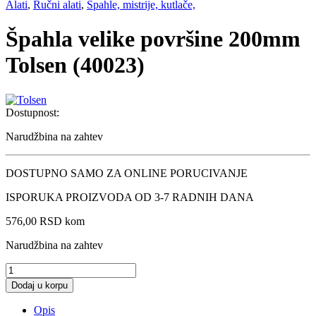
Alati
,
Ručni alati
,
Špahle, mistrije, kutlače,
Špahla velike površine 200mm
Tolsen (40023)
Dostupnost:
Narudžbina na zahtev
DOSTUPNO SAMO ZA ONLINE PORUCIVANJE
ISPORUKA PROIZVODA OD 3-7 RADNIH DANA
576,00
RSD
kom
Narudžbina na zahtev
Špahla
velike
Dodaj u korpu
površine
200mm
Opis