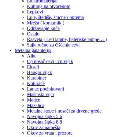
Elektromaterijal
Kuhinja na otvorenom
Lepkovi
Lule, štediše, štucne i oprema
Mreža ( komarnik )
Održavanje kuće
Ostalo
Rasveta ( Led lampe, bateriske lampe… )
Sajle ručne za čišćenje cevi
Metalna galanterija
Alke
Cp nosač cevi i cp vijak
Ekseri
Hangar vijak
Karabiner
Koturače
Lanac pocinkovani
Mašinski vijci
Matice
Mazalica
Metalne stope i nosači za drvene grede
Navojna šipka 5.6
Navojna šipka 8.8
Okov za nameštaj
Okov za vrata i prozore