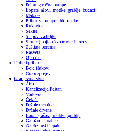
Dihtung ručne pumpe
Lopate, ašovi, motike, grablje, budaci
Makaze
Pribor za pumpe i hidropake
Rukavice
Sekire
Štapovi za biljke
Strune ( najlon ) za trimer i noževi
Zaštitna oprema
Rasveta
Oprema
Farbe i pribor
Boje i lakovi
Color sprejevi
Gradjevinarstvo
Žica
Kanalizacija Peštan
Vodovod
Čekići
Držale metalne
Držale drvene
Lopate, ašovi, motike, grablje,
Garažne kanalice
Građevinski lepak