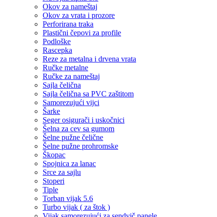
Okov za nameštaj
Okov za vrata i prozore
Perforirana traka
Plastični čepovi za profile
Podloške
Rascepka
Reze za metalna i drvena vrata
Ručke metalne
Ručke za nameštaj
Sajla čelična
Sajla čelična sa PVC zaštitom
Samorezujući vijci
Šarke
Seger osigurači i uskočnici
Šelna za cev sa gumom
Šelne pužne čelične
Šelne pužne prohromske
Škopac
Spojnica za lanac
Srce za sajlu
Stoperi
Tiple
Torban vijak 5.6
Turbo vijak ( za štok )
Vijak samorezujući za sendvič panele