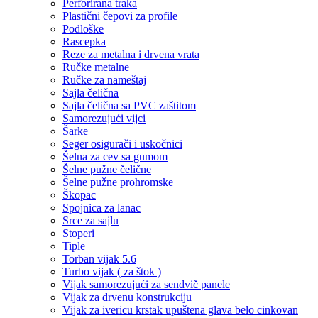
Perforirana traka
Plastični čepovi za profile
Podloške
Rascepka
Reze za metalna i drvena vrata
Ručke metalne
Ručke za nameštaj
Sajla čelična
Sajla čelična sa PVC zaštitom
Samorezujući vijci
Šarke
Seger osigurači i uskočnici
Šelna za cev sa gumom
Šelne pužne čelične
Šelne pužne prohromske
Škopac
Spojnica za lanac
Srce za sajlu
Stoperi
Tiple
Torban vijak 5.6
Turbo vijak ( za štok )
Vijak samorezujući za sendvič panele
Vijak za drvenu konstrukciju
Vijak za ivericu krstak upuštena glava belo cinkovan