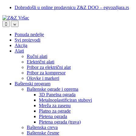
Skip
Skip
Dobrodošli u online prodavnicu Z&Z DOO – egvozdjara.rs
to
to
navigation
content
Ponuda nedelje
Svi proizvodi
Akcija
Alati
Ručni alati
Električni alati
Pribor za električni alat
Pribor za kompresor
Olovke i markeri
Baštenski program
Baštenske ograde i oprema
3D Panelna ograda
Metalnoplastificiran stubovi
Mreža za zasenu
Platno za ograde
Pletena ograda
Pletena ograda (trava)
Baštenska creva
Baštenske česme