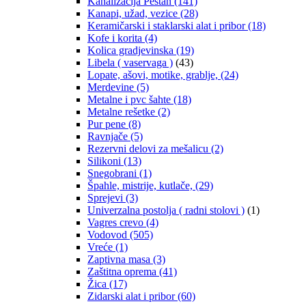
Kanalizacija Peštan
(141)
Kanapi, užad, vezice
(28)
Keramičarski i staklarski alat i pribor
(18)
Kofe i korita
(4)
Kolica gradjevinska
(19)
Libela ( vaservaga )
(43)
Lopate, ašovi, motike, grablje,
(24)
Merdevine
(5)
Metalne i pvc šahte
(18)
Metalne rešetke
(2)
Pur pene
(8)
Ravnjače
(5)
Rezervni delovi za mešalicu
(2)
Silikoni
(13)
Snegobrani
(1)
Špahle, mistrije, kutlače,
(29)
Sprejevi
(3)
Univerzalna postolja ( radni stolovi )
(1)
Vagres crevo
(4)
Vodovod
(505)
Vreće
(1)
Zaptivna masa
(3)
Zaštitna oprema
(41)
Žica
(17)
Zidarski alat i pribor
(60)