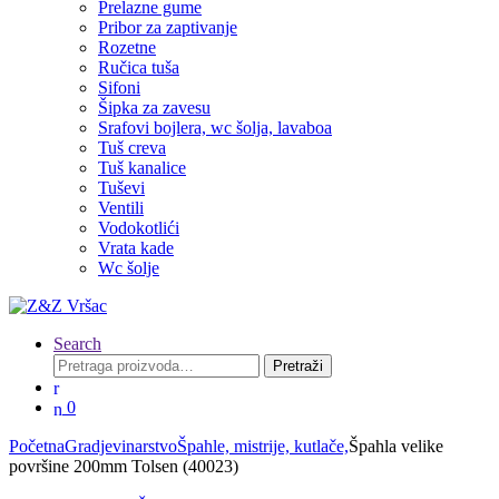
Prelazne gume
Pribor za zaptivanje
Rozetne
Ručica tuša
Sifoni
Šipka za zavesu
Srafovi bojlera, wc šolja, lavaboa
Tuš creva
Tuš kanalice
Tuševi
Ventili
Vodokotlići
Vrata kade
Wc šolje
Search
Pretraga
Pretraži
za:
0
Početna
Gradjevinarstvo
Špahle, mistrije, kutlače,
Špahla velike
površine 200mm Tolsen (40023)