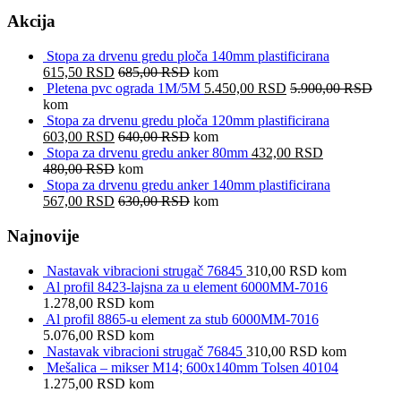
Akcija
Stopa za drvenu gredu ploča 140mm plastificirana
615,50
RSD
685,00
RSD
kom
Pletena pvc ograda 1M/5M
5.450,00
RSD
5.900,00
RSD
kom
Stopa za drvenu gredu ploča 120mm plastificirana
603,00
RSD
640,00
RSD
kom
Stopa za drvenu gredu anker 80mm
432,00
RSD
480,00
RSD
kom
Stopa za drvenu gredu anker 140mm plastificirana
567,00
RSD
630,00
RSD
kom
Najnovije
Nastavak vibracioni strugač 76845
310,00
RSD
kom
Al profil 8423-lajsna za u element 6000MM-7016
1.278,00
RSD
kom
Al profil 8865-u element za stub 6000MM-7016
5.076,00
RSD
kom
Nastavak vibracioni strugač 76845
310,00
RSD
kom
Mešalica – mikser M14; 600x140mm Tolsen 40104
1.275,00
RSD
kom