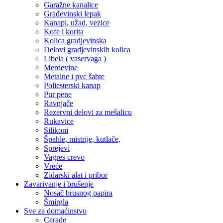
Garažne kanalice
Građevinski lepak
Kanapi, užad, vezice
Kofe i korita
Kolica gradjevinska
Delovi gradjevinskih kolica
Libela ( vaservaga )
Merdevine
Metalne i pvc šahte
Poliesterski kanap
Pur pene
Ravnjače
Rezervni delovi za mešalicu
Rukavice
Silikoni
Špahle, mistrije, kutlače,
Sprejevi
Vagres crevo
Vreće
Zidarski alat i pribor
Zavarivanje i brušenje
Nosač brusnog papira
Šmirgla
Sve za domaćinstvo
Cerade