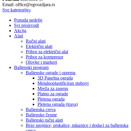
Email: office@egvozdjara.rs
Sve kategorije
Ponuda nedelje
Svi proizvodi
Akcija
Alati
Ručni alati
Električni alati
Pribor za električni alat
Pribor za kompresor
Olovke i markeri
Baštenski program
Baštenske ograde i oprema
3D Panelna ograda
Metalnoplastificiran stubovi
Mreža za zasenu
Platno za ograde
Pletena ograda
Pletena ograda (trava)
Baštenska creva
Baštenske česme
Baštenski ručni alati
Brze spojnice, prskalice, mlaznice i dodaci za baštenska
creva