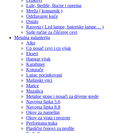
Lepkovi
Lule, štediše, štucne i oprema
Mreža ( komarnik )
Održavanje kuće
Ostalo
Rasveta ( Led lampe, bateriske lampe… )
Sajle ručne za čišćenje cevi
Metalna galanterija
Alke
Cp nosač cevi i cp vijak
Ekseri
Hangar vijak
Karabiner
Koturače
Lanac pocinkovani
Mašinski vijci
Matice
Mazalica
Metalne stope i nosači za drvene grede
Navojna šipka 5.6
Navojna šipka 8.8
Okov za nameštaj
Okov za vrata i prozore
Perforirana traka
Plastični čepovi za profile