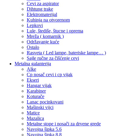
Cevi za aspirator
Dihtung trake
Elektromaterijal
Kuhinja na otvorenom
Lepkovi
Lule, štediše, štucne i oprema
Mreža ( komarnik )
Održavanje kuće
Ostalo
Rasveta ( Led lampe, bateriske lampe… )
Sajle ručne za čišćenje cevi
Metalna galanterija
Alke
Cp nosač cevi i cp vijak
Ekseri
Hangar vijak
Karabiner
Koturače
Lanac pocinkovani
Mašinski vijci
Matice
Mazalica
Metalne stope i nosači za drvene grede
Navojna šipka 5.6
Navojna šipka 8.8