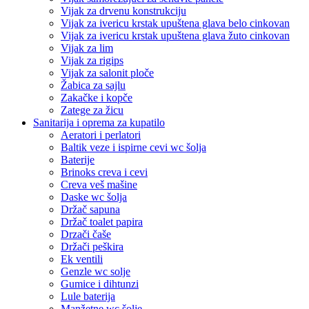
Vijak za drvenu konstrukciju
Vijak za ivericu krstak upuštena glava belo cinkovan
Vijak za ivericu krstak upuštena glava žuto cinkovan
Vijak za lim
Vijak za rigips
Vijak za salonit ploče
Žabica za sajlu
Zakačke i kopče
Zatege za žicu
Sanitarija i oprema za kupatilo
Aeratori i perlatori
Baltik veze i ispirne cevi wc šolja
Baterije
Brinoks creva i cevi
Creva veš mašine
Daske wc šolja
Držač sapuna
Držač toalet papira
Drzači čaše
Držači peškira
Ek ventili
Genzle wc solje
Gumice i dihtunzi
Lule baterija
Manžetne wc šolje