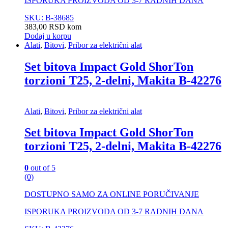
ISPORUKA PROIZVODA OD 3-7 RADNIH DANA
SKU: B-38685
383,00
RSD
kom
Dodaj u korpu
Alati
,
Bitovi
,
Pribor za električni alat
Set bitova Impact Gold ShorTon
torzioni T25, 2-delni, Makita B-42276
Alati
,
Bitovi
,
Pribor za električni alat
Set bitova Impact Gold ShorTon
torzioni T25, 2-delni, Makita B-42276
0
out of 5
(0)
DOSTUPNO SAMO ZA ONLINE PORUČIVANJE
ISPORUKA PROIZVODA OD 3-7 RADNIH DANA