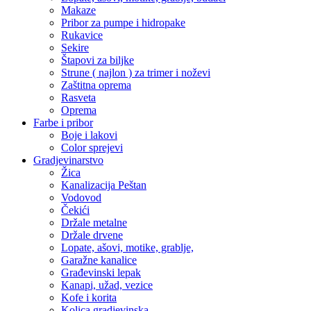
Makaze
Pribor za pumpe i hidropake
Rukavice
Sekire
Štapovi za biljke
Strune ( najlon ) za trimer i noževi
Zaštitna oprema
Rasveta
Oprema
Farbe i pribor
Boje i lakovi
Color sprejevi
Gradjevinarstvo
Žica
Kanalizacija Peštan
Vodovod
Čekići
Držale metalne
Držale drvene
Lopate, ašovi, motike, grablje,
Garažne kanalice
Građevinski lepak
Kanapi, užad, vezice
Kofe i korita
Kolica gradjevinska