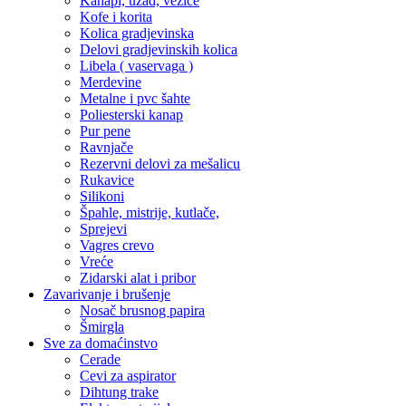
Kanapi, užad, vezice
Kofe i korita
Kolica gradjevinska
Delovi gradjevinskih kolica
Libela ( vaservaga )
Merdevine
Metalne i pvc šahte
Poliesterski kanap
Pur pene
Ravnjače
Rezervni delovi za mešalicu
Rukavice
Silikoni
Špahle, mistrije, kutlače,
Sprejevi
Vagres crevo
Vreće
Zidarski alat i pribor
Zavarivanje i brušenje
Nosač brusnog papira
Šmirgla
Sve za domaćinstvo
Cerade
Cevi za aspirator
Dihtung trake