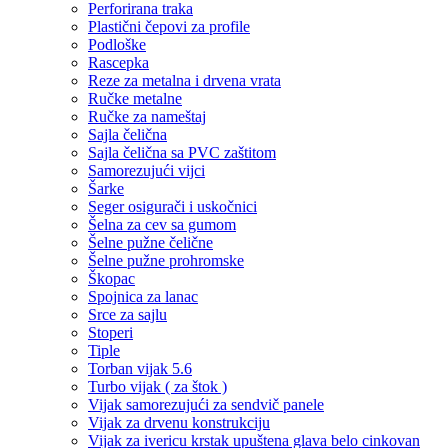
Perforirana traka
Plastični čepovi za profile
Podloške
Rascepka
Reze za metalna i drvena vrata
Ručke metalne
Ručke za nameštaj
Sajla čelična
Sajla čelična sa PVC zaštitom
Samorezujući vijci
Šarke
Seger osigurači i uskočnici
Šelna za cev sa gumom
Šelne pužne čelične
Šelne pužne prohromske
Škopac
Spojnica za lanac
Srce za sajlu
Stoperi
Tiple
Torban vijak 5.6
Turbo vijak ( za štok )
Vijak samorezujući za sendvič panele
Vijak za drvenu konstrukciju
Vijak za ivericu krstak upuštena glava belo cinkovan