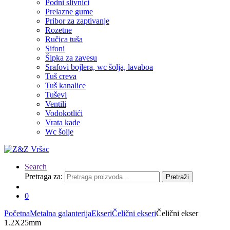
Podni slivnici
Prelazne gume
Pribor za zaptivanje
Rozetne
Ručica tuša
Sifoni
Šipka za zavesu
Srafovi bojlera, wc šolja, lavaboa
Tuš creva
Tuš kanalice
Tuševi
Ventili
Vodokotlići
Vrata kade
Wc šolje
Search
Pretraga za:
Pretraži
0
Početna
Metalna galanterija
Ekseri
Čelični ekseri
Čelični ekser
1.2X25mm