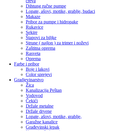
creva
Dihtung ručne pumpe
Lopate, ašovi, motike, grablje, budaci
Makaze
Pribor za pumpe i hidropake
Rukavice
Sekire
Štapovi za biljke
Strune ( najlon ) za trimer i noževi
Zaštitna oprema
Rasveta
Oprema
Farbe i pribor
Boje i lakovi
Color sprejevi
Gradjevinarstvo
Žica
Kanalizacija Peštan
Vodovod
Čekići
Držale metalne
Držale drvene
Lopate, ašovi, motike, grablje,
Garažne kanalice
Građevinski lepak