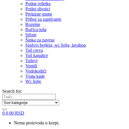
Podne rešetke
Podni slivnici
Prelazne gume
Pribor za zaptivanje
Rozetne
Ručica tuša
Sifoni
Šipka za zavesu
Srafovi bojlera, wc šolja, lavaboa
Tuš creva
Tuš kanalice
Tuševi
Ventili
Vodokotlići
Vrata kade
Wc šolje
Search for:
0
0,00
RSD
Nema proizvoda u korpi.