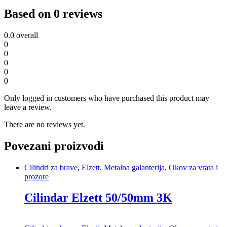
Based on 0 reviews
0.0
overall
0
0
0
0
0
Only logged in customers who have purchased this product may
leave a review.
There are no reviews yet.
Povezani proizvodi
Cilindri za brave
,
Elzett
,
Metalna galanterija
,
Okov za vrata i
prozore
Cilindar Elzett 50/50mm 3K