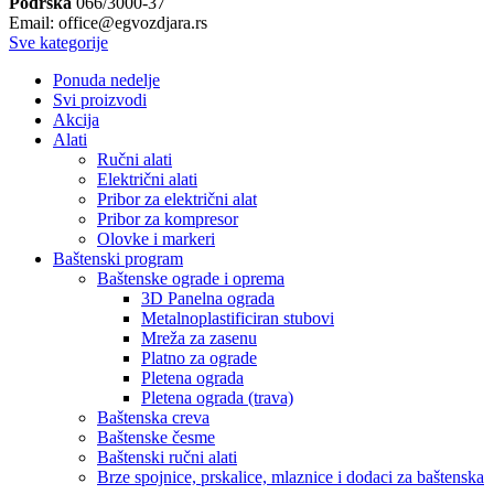
Podrška
066/3000-37
Email: office@egvozdjara.rs
Sve kategorije
Ponuda nedelje
Svi proizvodi
Akcija
Alati
Ručni alati
Električni alati
Pribor za električni alat
Pribor za kompresor
Olovke i markeri
Baštenski program
Baštenske ograde i oprema
3D Panelna ograda
Metalnoplastificiran stubovi
Mreža za zasenu
Platno za ograde
Pletena ograda
Pletena ograda (trava)
Baštenska creva
Baštenske česme
Baštenski ručni alati
Brze spojnice, prskalice, mlaznice i dodaci za baštenska