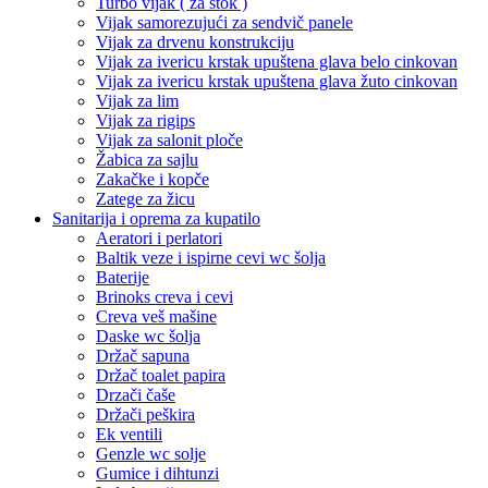
Turbo vijak ( za štok )
Vijak samorezujući za sendvič panele
Vijak za drvenu konstrukciju
Vijak za ivericu krstak upuštena glava belo cinkovan
Vijak za ivericu krstak upuštena glava žuto cinkovan
Vijak za lim
Vijak za rigips
Vijak za salonit ploče
Žabica za sajlu
Zakačke i kopče
Zatege za žicu
Sanitarija i oprema za kupatilo
Aeratori i perlatori
Baltik veze i ispirne cevi wc šolja
Baterije
Brinoks creva i cevi
Creva veš mašine
Daske wc šolja
Držač sapuna
Držač toalet papira
Drzači čaše
Držači peškira
Ek ventili
Genzle wc solje
Gumice i dihtunzi