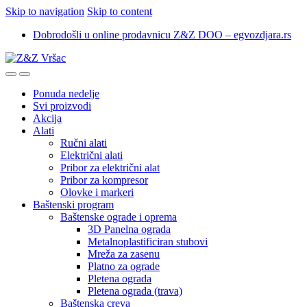
Skip to navigation
Skip to content
Dobrodošli u online prodavnicu Z&Z DOO – egvozdjara.rs
Ponuda nedelje
Svi proizvodi
Akcija
Alati
Ručni alati
Električni alati
Pribor za električni alat
Pribor za kompresor
Olovke i markeri
Baštenski program
Baštenske ograde i oprema
3D Panelna ograda
Metalnoplastificiran stubovi
Mreža za zasenu
Platno za ograde
Pletena ograda
Pletena ograda (trava)
Baštenska creva