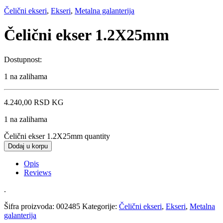
Čelični ekseri
,
Ekseri
,
Metalna galanterija
Čelični ekser 1.2X25mm
Dostupnost:
1 na zalihama
4.240,00
RSD
KG
1 na zalihama
Čelični ekser 1.2X25mm quantity
Dodaj u korpu
Opis
Reviews
.
Šifra proizvoda:
002485
Kategorije:
Čelični ekseri
,
Ekseri
,
Metalna
galanterija