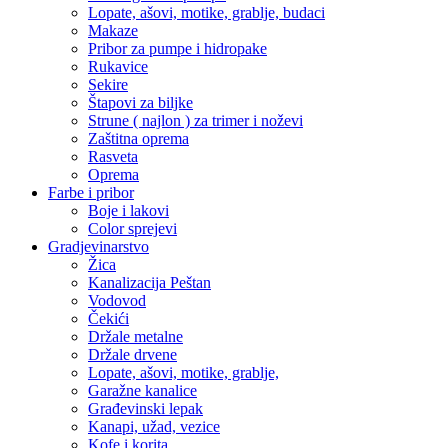
Lopate, ašovi, motike, grablje, budaci
Makaze
Pribor za pumpe i hidropake
Rukavice
Sekire
Štapovi za biljke
Strune ( najlon ) za trimer i noževi
Zaštitna oprema
Rasveta
Oprema
Farbe i pribor
Boje i lakovi
Color sprejevi
Gradjevinarstvo
Žica
Kanalizacija Peštan
Vodovod
Čekići
Držale metalne
Držale drvene
Lopate, ašovi, motike, grablje,
Garažne kanalice
Građevinski lepak
Kanapi, užad, vezice
Kofe i korita