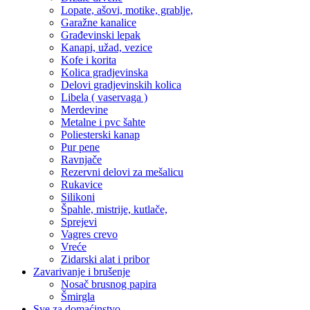
Lopate, ašovi, motike, grablje,
Garažne kanalice
Građevinski lepak
Kanapi, užad, vezice
Kofe i korita
Kolica gradjevinska
Delovi gradjevinskih kolica
Libela ( vaservaga )
Merdevine
Metalne i pvc šahte
Poliesterski kanap
Pur pene
Ravnjače
Rezervni delovi za mešalicu
Rukavice
Silikoni
Špahle, mistrije, kutlače,
Sprejevi
Vagres crevo
Vreće
Zidarski alat i pribor
Zavarivanje i brušenje
Nosač brusnog papira
Šmirgla
Sve za domaćinstvo