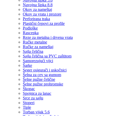
Navojna šipka 5.6
Navojna šipka 8.8
Okov za nameštaj
Okov za vrata i prozore
Perforirana traka
Plastični čepovi za profile
Podloške
Rascepka
Reze za metalna i drvena vrata
Ručke metalne
Ručke za nameštaj
Sajla čelična
Sajla čelična sa PVC zaštitom
Samorezujući vijci
Šarke
Seger osigurači i uskočnici
Šelna za cev sa gumom
Šelne pužne čelične
Šelne pužne prohromske
Škopac
Spojnica za lanac
Srce za sajlu
Stoperi
Tiple
Torban vijak 5.6