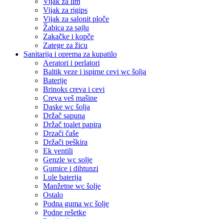
Vijak za lim
Vijak za rigips
Vijak za salonit ploče
Žabica za sajlu
Zakačke i kopče
Zatege za žicu
Sanitarija i oprema za kupatilo
Aeratori i perlatori
Baltik veze i ispirne cevi wc šolja
Baterije
Brinoks creva i cevi
Creva veš mašine
Daske wc šolja
Držač sapuna
Držač toalet papira
Drzači čaše
Držači peškira
Ek ventili
Genzle wc solje
Gumice i dihtunzi
Lule baterija
Manžetne wc šolje
Ostalo
Podna guma wc šolje
Podne rešetke