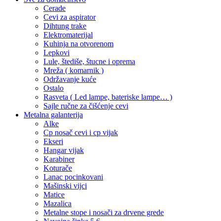
Cerade
Cevi za aspirator
Dihtung trake
Elektromaterijal
Kuhinja na otvorenom
Lepkovi
Lule, štediše, štucne i oprema
Mreža ( komarnik )
Održavanje kuće
Ostalo
Rasveta ( Led lampe, bateriske lampe… )
Sajle ručne za čišćenje cevi
Metalna galanterija
Alke
Cp nosač cevi i cp vijak
Ekseri
Hangar vijak
Karabiner
Koturače
Lanac pocinkovani
Mašinski vijci
Matice
Mazalica
Metalne stope i nosači za drvene grede