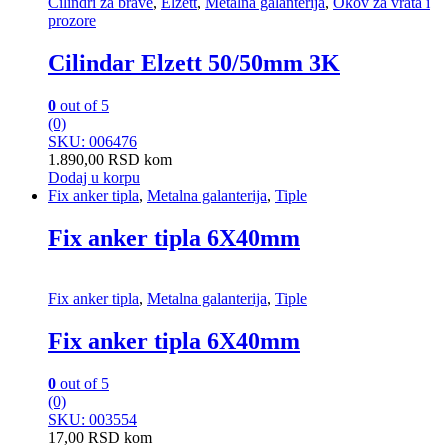
Cilindri za brave
,
Elzett
,
Metalna galanterija
,
Okov za vrata i
prozore
Cilindar Elzett 50/50mm 3K
0
out of 5
(0)
SKU: 006476
1.890,00
RSD
kom
Dodaj u korpu
Fix anker tipla
,
Metalna galanterija
,
Tiple
Fix anker tipla 6X40mm
Fix anker tipla
,
Metalna galanterija
,
Tiple
Fix anker tipla 6X40mm
0
out of 5
(0)
SKU: 003554
17,00
RSD
kom