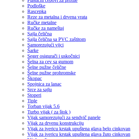
Plastični čepovi za profile
Podloške
Rascepka
Reze za metalna i drvena vrata
Ručke metalne
Ručke za nameštaj
Sajla čelična
Sajla čelična sa PVC zaštitom
Samorezujući vijci
Šarke
Seger osigurači i uskočnici
Šelna za cev sa gumom
Šelne pužne čelične
Šelne pužne prohromske
Škopac
Spojnica za lanac
Srce za sajlu
Stoperi
Tiple
Torban vijak 5.6
Turbo vijak ( za štok )
Vijak samorezujući za sendvič panele
Vijak za drvenu konstrukciju
Vijak za ivericu krstak upuštena glava belo cinkovan
Vijak za ivericu krstak upuštena glava žuto cinkovan