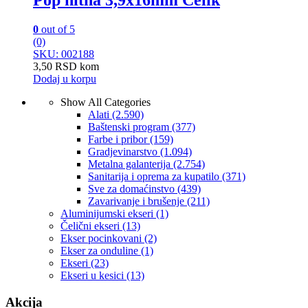
Pop nitna 3,9x16mm Čelik
0
out of 5
(0)
SKU: 002188
3,50
RSD
kom
Dodaj u korpu
Show All Categories
Alati
(2.590)
Baštenski program
(377)
Farbe i pribor
(159)
Gradjevinarstvo
(1.094)
Metalna galanterija
(2.754)
Sanitarija i oprema za kupatilo
(371)
Sve za domaćinstvo
(439)
Zavarivanje i brušenje
(211)
Aluminijumski ekseri
(1)
Čelični ekseri
(13)
Ekser pocinkovani
(2)
Ekser za onduline
(1)
Ekseri
(23)
Ekseri u kesici
(13)
Akcija