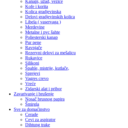
Kanapi, užad, vezice
Kofe i korita
Kolica gradjevinska
Delovi gradjevinskih kolica
Libela ( vaservaga )
Merdevine
Metalne i pvc šahte
Poliesterski kanap
Pur pene
Ravnjače
Rezervni delovi za mešalicu
Rukavice
Silikoni
Špahle, mistrije, kutlače,
Sprejevi
Vagres crevo
Vreće
Zidarski alat i pribor
Zavarivanje i brušenje
Nosač brusnog papira
Šmirgla
Sve za domaćinstvo
Cerade
Cevi za aspirator
Dihtung trake