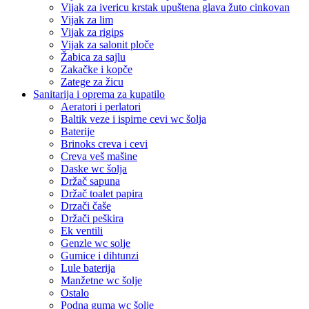
Vijak za ivericu krstak upuštena glava žuto cinkovan
Vijak za lim
Vijak za rigips
Vijak za salonit ploče
Žabica za sajlu
Zakačke i kopče
Zatege za žicu
Sanitarija i oprema za kupatilo
Aeratori i perlatori
Baltik veze i ispirne cevi wc šolja
Baterije
Brinoks creva i cevi
Creva veš mašine
Daske wc šolja
Držač sapuna
Držač toalet papira
Drzači čaše
Držači peškira
Ek ventili
Genzle wc solje
Gumice i dihtunzi
Lule baterija
Manžetne wc šolje
Ostalo
Podna guma wc šolje