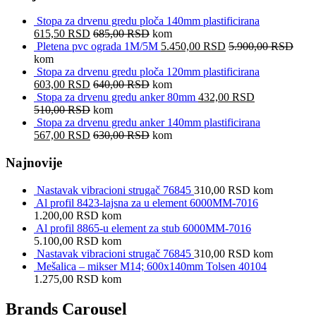
Stopa za drvenu gredu ploča 140mm plastificirana
615,50
RSD
685,00
RSD
kom
Pletena pvc ograda 1M/5M
5.450,00
RSD
5.900,00
RSD
kom
Stopa za drvenu gredu ploča 120mm plastificirana
603,00
RSD
640,00
RSD
kom
Stopa za drvenu gredu anker 80mm
432,00
RSD
510,00
RSD
kom
Stopa za drvenu gredu anker 140mm plastificirana
567,00
RSD
630,00
RSD
kom
Najnovije
Nastavak vibracioni strugač 76845
310,00
RSD
kom
Al profil 8423-lajsna za u element 6000MM-7016
1.200,00
RSD
kom
Al profil 8865-u element za stub 6000MM-7016
5.100,00
RSD
kom
Nastavak vibracioni strugač 76845
310,00
RSD
kom
Mešalica – mikser M14; 600x140mm Tolsen 40104
1.275,00
RSD
kom
Brands Carousel