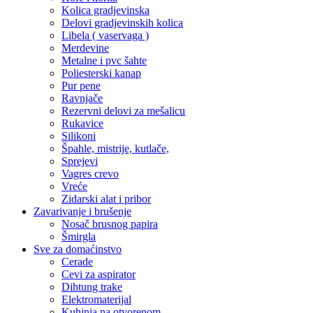
Kolica gradjevinska
Delovi gradjevinskih kolica
Libela ( vaservaga )
Merdevine
Metalne i pvc šahte
Poliesterski kanap
Pur pene
Ravnjače
Rezervni delovi za mešalicu
Rukavice
Silikoni
Špahle, mistrije, kutlače,
Sprejevi
Vagres crevo
Vreće
Zidarski alat i pribor
Zavarivanje i brušenje
Nosač brusnog papira
Šmirgla
Sve za domaćinstvo
Cerade
Cevi za aspirator
Dihtung trake
Elektromaterijal
Kuhinja na otvorenom