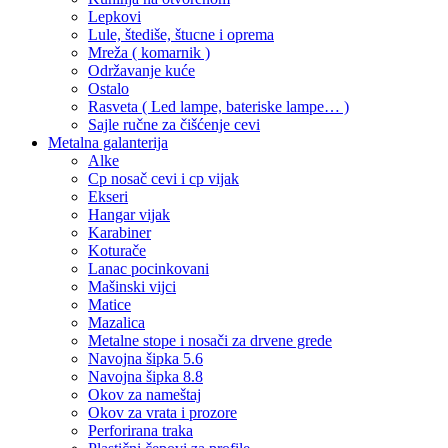
Lepkovi
Lule, štediše, štucne i oprema
Mreža ( komarnik )
Održavanje kuće
Ostalo
Rasveta ( Led lampe, bateriske lampe… )
Sajle ručne za čišćenje cevi
Metalna galanterija
Alke
Cp nosač cevi i cp vijak
Ekseri
Hangar vijak
Karabiner
Koturače
Lanac pocinkovani
Mašinski vijci
Matice
Mazalica
Metalne stope i nosači za drvene grede
Navojna šipka 5.6
Navojna šipka 8.8
Okov za nameštaj
Okov za vrata i prozore
Perforirana traka