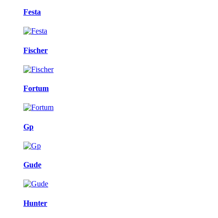
Festa
Fischer
Fortum
Gp
Gude
Hunter