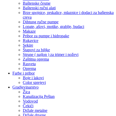
Baštenske česme
Baštenski ručni alati
Brze spojnice, prskalice, mlaznice i dodaci za baštenska
creva
Dihtung ručne pumpe
Lopate, ašovi, motike, grablje, budaci
Makaze
Pribor za pumpe i hidropake
Rukavice
Sekire
Štapovi za biljke
Strune ( najlon ) za trimer i noževi
Zaštitna oprema
Rasveta
Oprema
Farbe i pribor
Boje i lakovi
Color sprejevi
Gradjevinarstvo
Žica
Kanalizacija Peštan
Vodovod
Čekići
Držale metalne
Držale drvene