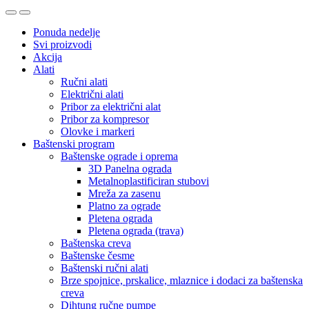
Ponuda nedelje
Svi proizvodi
Akcija
Alati
Ručni alati
Električni alati
Pribor za električni alat
Pribor za kompresor
Olovke i markeri
Baštenski program
Baštenske ograde i oprema
3D Panelna ograda
Metalnoplastificiran stubovi
Mreža za zasenu
Platno za ograde
Pletena ograda
Pletena ograda (trava)
Baštenska creva
Baštenske česme
Baštenski ručni alati
Brze spojnice, prskalice, mlaznice i dodaci za baštenska
creva
Dihtung ručne pumpe