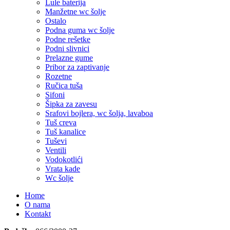
Lule baterija
Manžetne wc šolje
Ostalo
Podna guma wc šolje
Podne rešetke
Podni slivnici
Prelazne gume
Pribor za zaptivanje
Rozetne
Ručica tuša
Sifoni
Šipka za zavesu
Srafovi bojlera, wc šolja, lavaboa
Tuš creva
Tuš kanalice
Tuševi
Ventili
Vodokotlići
Vrata kade
Wc šolje
Home
O nama
Kontakt