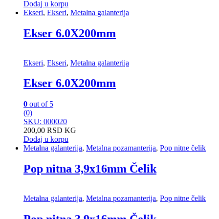
Dodaj u korpu
Ekseri
,
Ekseri
,
Metalna galanterija
Ekser 6.0X200mm
Ekseri
,
Ekseri
,
Metalna galanterija
Ekser 6.0X200mm
0
out of 5
(0)
SKU: 000020
200,00
RSD
KG
Dodaj u korpu
Metalna galanterija
,
Metalna pozamanterija
,
Pop nitne čelik
Pop nitna 3,9x16mm Čelik
Metalna galanterija
,
Metalna pozamanterija
,
Pop nitne čelik