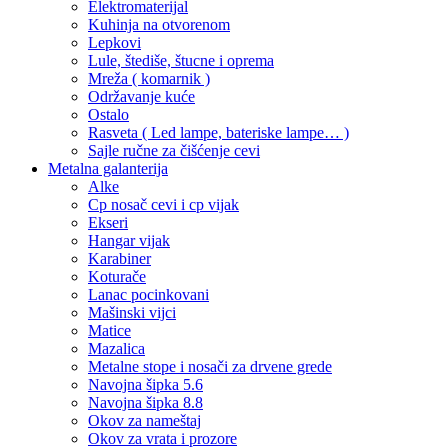
Elektromaterijal
Kuhinja na otvorenom
Lepkovi
Lule, štediše, štucne i oprema
Mreža ( komarnik )
Održavanje kuće
Ostalo
Rasveta ( Led lampe, bateriske lampe… )
Sajle ručne za čišćenje cevi
Metalna galanterija
Alke
Cp nosač cevi i cp vijak
Ekseri
Hangar vijak
Karabiner
Koturače
Lanac pocinkovani
Mašinski vijci
Matice
Mazalica
Metalne stope i nosači za drvene grede
Navojna šipka 5.6
Navojna šipka 8.8
Okov za nameštaj
Okov za vrata i prozore