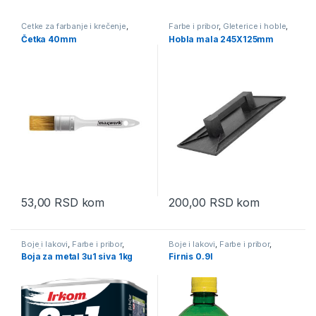
Četke za farbanje i krečenje
,
Farbe i pribor
,
Gleterice i hoble
,
Farbe i pribor
,
Pribor
Pribor
Četka 40mm
Hobla mala 245X125mm
53,00
RSD
kom
200,00
RSD
kom
Boje i lakovi
,
Farbe i pribor
,
Boje i lakovi
,
Farbe i pribor
,
Završne boje za metal i drvo
Premazi za metal i drvo
Boja za metal 3u1 siva 1kg
Firnis 0.9l