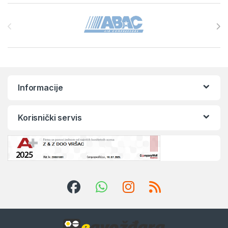
Brands Carousel
Informacije
Korisnički servis