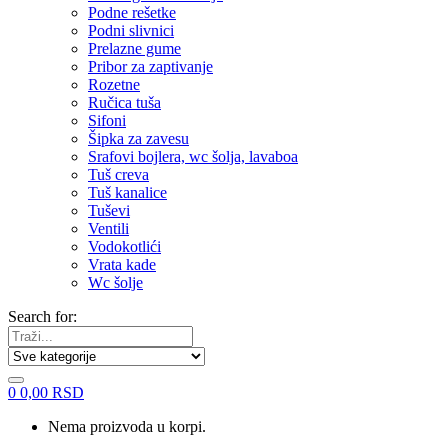
Podne rešetke
Podni slivnici
Prelazne gume
Pribor za zaptivanje
Rozetne
Ručica tuša
Sifoni
Šipka za zavesu
Srafovi bojlera, wc šolja, lavaboa
Tuš creva
Tuš kanalice
Tuševi
Ventili
Vodokotlići
Vrata kade
Wc šolje
Search for:
0
0,00
RSD
Nema proizvoda u korpi.