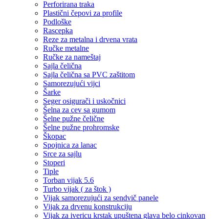
Perforirana traka
Plastični čepovi za profile
Podloške
Rascepka
Reze za metalna i drvena vrata
Ručke metalne
Ručke za nameštaj
Sajla čelična
Sajla čelična sa PVC zaštitom
Samorezujući vijci
Šarke
Seger osigurači i uskočnici
Šelna za cev sa gumom
Šelne pužne čelične
Šelne pužne prohromske
Škopac
Spojnica za lanac
Srce za sajlu
Stoperi
Tiple
Torban vijak 5.6
Turbo vijak ( za štok )
Vijak samorezujući za sendvič panele
Vijak za drvenu konstrukciju
Vijak za ivericu krstak upuštena glava belo cinkovan