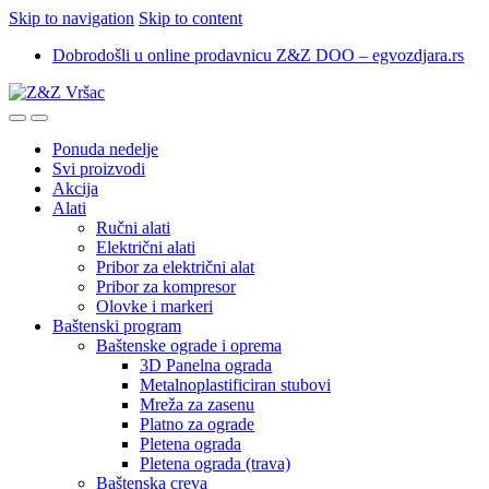
Skip to navigation
Skip to content
Dobrodošli u online prodavnicu Z&Z DOO – egvozdjara.rs
Ponuda nedelje
Svi proizvodi
Akcija
Alati
Ručni alati
Električni alati
Pribor za električni alat
Pribor za kompresor
Olovke i markeri
Baštenski program
Baštenske ograde i oprema
3D Panelna ograda
Metalnoplastificiran stubovi
Mreža za zasenu
Platno za ograde
Pletena ograda
Pletena ograda (trava)
Baštenska creva