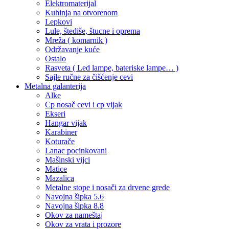
Elektromaterijal
Kuhinja na otvorenom
Lepkovi
Lule, štediše, štucne i oprema
Mreža ( komarnik )
Održavanje kuće
Ostalo
Rasveta ( Led lampe, bateriske lampe… )
Sajle ručne za čišćenje cevi
Metalna galanterija
Alke
Cp nosač cevi i cp vijak
Ekseri
Hangar vijak
Karabiner
Koturače
Lanac pocinkovani
Mašinski vijci
Matice
Mazalica
Metalne stope i nosači za drvene grede
Navojna šipka 5.6
Navojna šipka 8.8
Okov za nameštaj
Okov za vrata i prozore