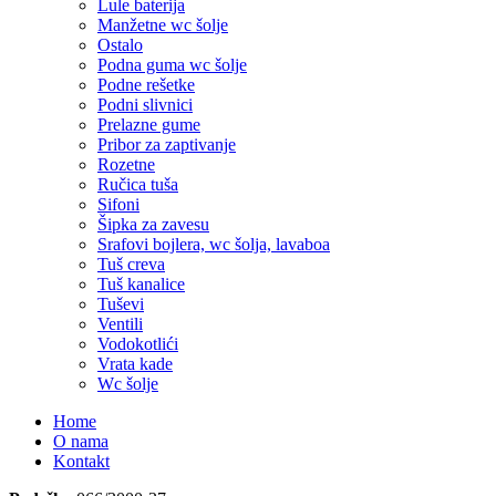
Lule baterija
Manžetne wc šolje
Ostalo
Podna guma wc šolje
Podne rešetke
Podni slivnici
Prelazne gume
Pribor za zaptivanje
Rozetne
Ručica tuša
Sifoni
Šipka za zavesu
Srafovi bojlera, wc šolja, lavaboa
Tuš creva
Tuš kanalice
Tuševi
Ventili
Vodokotlići
Vrata kade
Wc šolje
Home
O nama
Kontakt