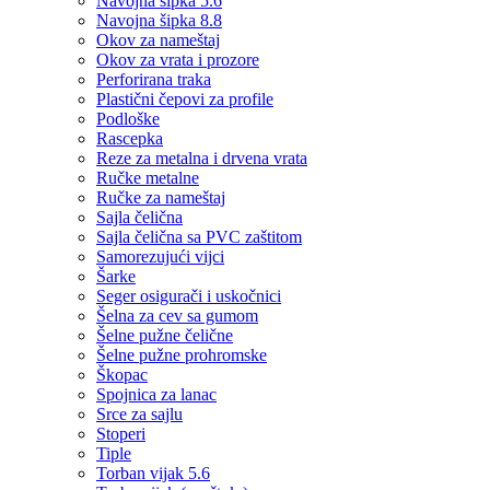
Navojna šipka 5.6
Navojna šipka 8.8
Okov za nameštaj
Okov za vrata i prozore
Perforirana traka
Plastični čepovi za profile
Podloške
Rascepka
Reze za metalna i drvena vrata
Ručke metalne
Ručke za nameštaj
Sajla čelična
Sajla čelična sa PVC zaštitom
Samorezujući vijci
Šarke
Seger osigurači i uskočnici
Šelna za cev sa gumom
Šelne pužne čelične
Šelne pužne prohromske
Škopac
Spojnica za lanac
Srce za sajlu
Stoperi
Tiple
Torban vijak 5.6