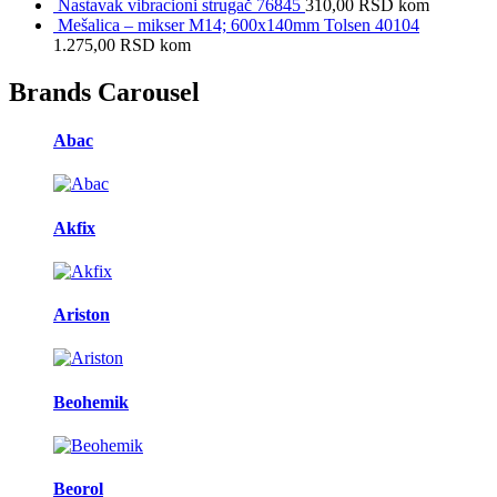
Nastavak vibracioni strugač 76845
310,00
RSD
kom
Mešalica – mikser M14; 600x140mm Tolsen 40104
1.275,00
RSD
kom
Brands Carousel
Abac
Akfix
Ariston
Beohemik
Beorol