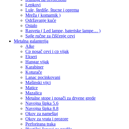
Lepkovi
Lule, štediše, štucne i oprema
Mreža ( komarnik )
Održavanje kuće
Ostalo
Rasveta ( Led lampe, bateriske lampe… )
Sajle ručne za čišćenje cevi
Metalna galanterija
Alke
Cp nosač cevi i cp vijak
Ekseri
Hangar vijak
Karabiner
Koturače
Lanac pocinkovani
Mašinski vijci
Matice
Mazalica
Metalne stope i nosači za drvene grede
Navojna šipka 5.6
Navojna šipka 8.8
Okov za nameštaj
Okov za vrata i prozore
Perforirana traka