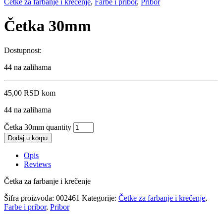
Četke za farbanje i krečenje
,
Farbe i pribor
,
Pribor
Četka 30mm
Dostupnost:
44 na zalihama
45,00
RSD
kom
44 na zalihama
Četka 30mm quantity
Dodaj u korpu
Opis
Reviews
Četka za farbanje i krečenje
Šifra proizvoda:
002461
Kategorije:
Četke za farbanje i krečenje
,
Farbe i pribor
,
Pribor