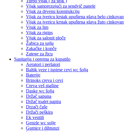
Turbo vijak ( za štok )
Vijak samorezujući za sendvič panele
Vijak za drvenu konstrukciju
Vijak za ivericu krstak upuštena glava belo cinkovan
Vijak za ivericu krstak upuštena glava žuto cinkovan
Vijak za lim
Vijak za rigips
Vijak za salonit ploče
Žabica za sajlu
Zakačke i kopče
Zatege za žicu
Sanitarija i oprema za kupatilo
Aeratori i perlatori
Baltik veze i ispirne cevi wc šolja
Baterije
Brinoks creva i cevi
Creva veš mašine
Daske wc šolja
Držač sapuna
Držač toalet papira
Drzači čaše
Držači peškira
Ek ventili
Genzle wc solje
Gumice i dihtunzi