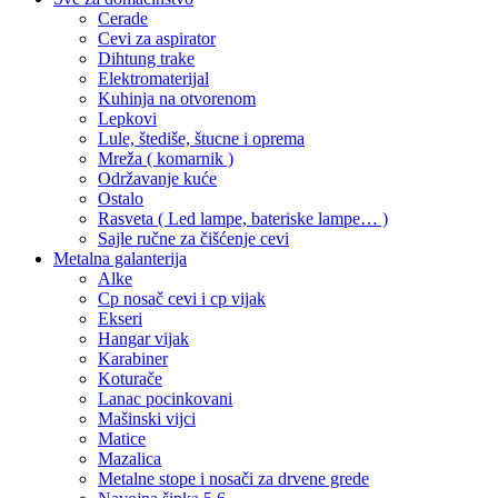
Cerade
Cevi za aspirator
Dihtung trake
Elektromaterijal
Kuhinja na otvorenom
Lepkovi
Lule, štediše, štucne i oprema
Mreža ( komarnik )
Održavanje kuće
Ostalo
Rasveta ( Led lampe, bateriske lampe… )
Sajle ručne za čišćenje cevi
Metalna galanterija
Alke
Cp nosač cevi i cp vijak
Ekseri
Hangar vijak
Karabiner
Koturače
Lanac pocinkovani
Mašinski vijci
Matice
Mazalica
Metalne stope i nosači za drvene grede