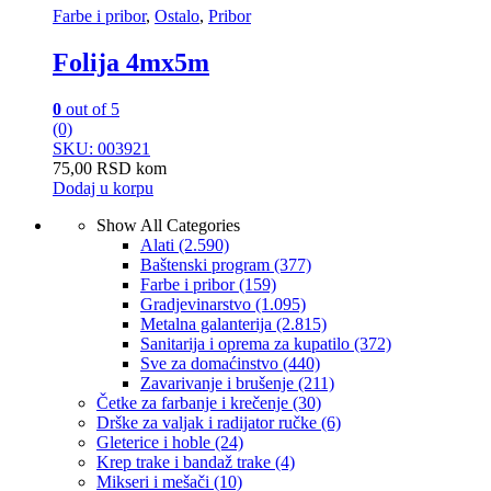
Farbe i pribor
,
Ostalo
,
Pribor
Folija 4mx5m
0
out of 5
(0)
SKU: 003921
75,00
RSD
kom
Dodaj u korpu
Show All Categories
Alati
(2.590)
Baštenski program
(377)
Farbe i pribor
(159)
Gradjevinarstvo
(1.095)
Metalna galanterija
(2.815)
Sanitarija i oprema za kupatilo
(372)
Sve za domaćinstvo
(440)
Zavarivanje i brušenje
(211)
Četke za farbanje i krečenje
(30)
Drške za valjak i radijator ručke
(6)
Gleterice i hoble
(24)
Krep trake i bandaž trake
(4)
Mikseri i mešači
(10)