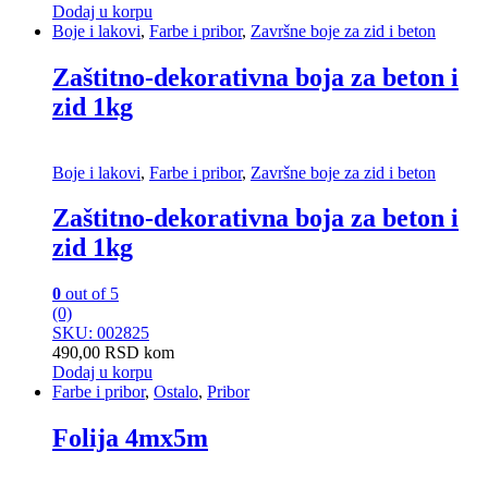
Dodaj u korpu
Boje i lakovi
,
Farbe i pribor
,
Završne boje za zid i beton
Zaštitno-dekorativna boja za beton i
zid 1kg
Boje i lakovi
,
Farbe i pribor
,
Završne boje za zid i beton
Zaštitno-dekorativna boja za beton i
zid 1kg
0
out of 5
(0)
SKU: 002825
490,00
RSD
kom
Dodaj u korpu
Farbe i pribor
,
Ostalo
,
Pribor
Folija 4mx5m