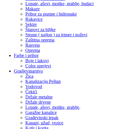
Lopate, ašovi, motike, grablje, budaci
Makaze
Pribor za pumpe i hidropake
Rukavice
Sekire
Štapovi za biljke
Strune ( najlon ) za trimer i noževi
Zaštitna oprema
Rasveta
Oprema
Farbe i pribor
Boje i lakovi
Color sprejevi
Gradjevinarstvo
Žica
Kanalizacija Peštan
Vodovod
Čekići
Držale metalne
Držale drvene
Lopate, ašovi, motike, grablje,
Garažne kanalice
Građevinski lepak
Kanapi, užad, vezice
Kofe i korita