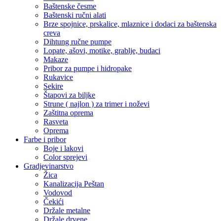
Baštenske česme
Baštenski ručni alati
Brze spojnice, prskalice, mlaznice i dodaci za baštenska
creva
Dihtung ručne pumpe
Lopate, ašovi, motike, grablje, budaci
Makaze
Pribor za pumpe i hidropake
Rukavice
Sekire
Štapovi za biljke
Strune ( najlon ) za trimer i noževi
Zaštitna oprema
Rasveta
Oprema
Farbe i pribor
Boje i lakovi
Color sprejevi
Gradjevinarstvo
Žica
Kanalizacija Peštan
Vodovod
Čekići
Držale metalne
Držale drvene