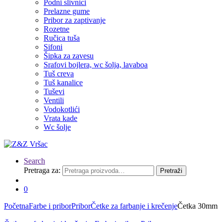
Podni slivnici
Prelazne gume
Pribor za zaptivanje
Rozetne
Ručica tuša
Sifoni
Šipka za zavesu
Srafovi bojlera, wc šolja, lavaboa
Tuš creva
Tuš kanalice
Tuševi
Ventili
Vodokotlići
Vrata kade
Wc šolje
Search
Pretraga za:
Pretraži
0
Početna
Farbe i pribor
Pribor
Četke za farbanje i krečenje
Četka 30mm