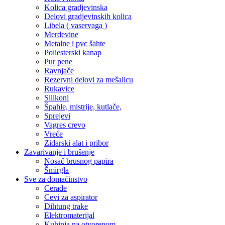
Kolica gradjevinska
Delovi gradjevinskih kolica
Libela ( vaservaga )
Merdevine
Metalne i pvc šahte
Poliesterski kanap
Pur pene
Ravnjače
Rezervni delovi za mešalicu
Rukavice
Silikoni
Špahle, mistrije, kutlače,
Sprejevi
Vagres crevo
Vreće
Zidarski alat i pribor
Zavarivanje i brušenje
Nosač brusnog papira
Šmirgla
Sve za domaćinstvo
Cerade
Cevi za aspirator
Dihtung trake
Elektromaterijal
Kuhinja na otvorenom