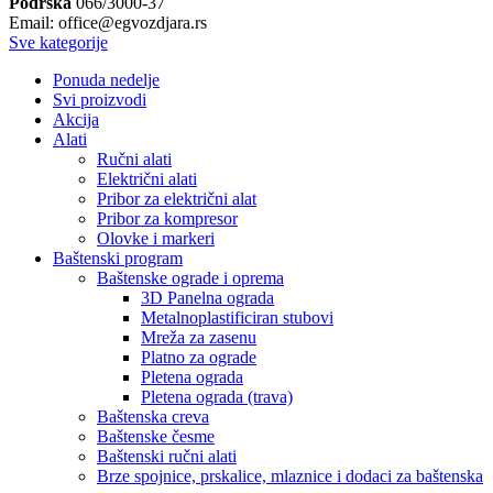
Podrška
066/3000-37
Email: office@egvozdjara.rs
Sve kategorije
Ponuda nedelje
Svi proizvodi
Akcija
Alati
Ručni alati
Električni alati
Pribor za električni alat
Pribor za kompresor
Olovke i markeri
Baštenski program
Baštenske ograde i oprema
3D Panelna ograda
Metalnoplastificiran stubovi
Mreža za zasenu
Platno za ograde
Pletena ograda
Pletena ograda (trava)
Baštenska creva
Baštenske česme
Baštenski ručni alati
Brze spojnice, prskalice, mlaznice i dodaci za baštenska