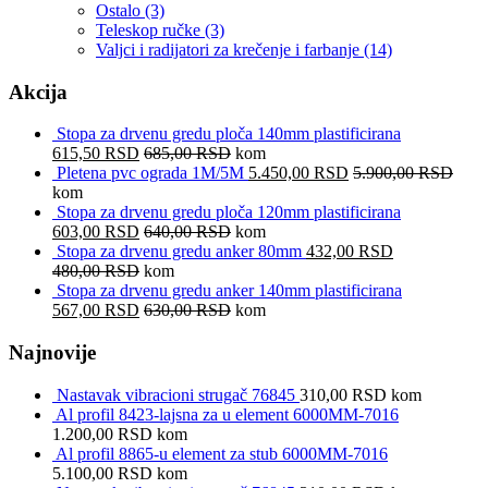
Ostalo
(3)
Teleskop ručke
(3)
Valjci i radijatori za krečenje i farbanje
(14)
Akcija
Stopa za drvenu gredu ploča 140mm plastificirana
615,50
RSD
685,00
RSD
kom
Pletena pvc ograda 1M/5M
5.450,00
RSD
5.900,00
RSD
kom
Stopa za drvenu gredu ploča 120mm plastificirana
603,00
RSD
640,00
RSD
kom
Stopa za drvenu gredu anker 80mm
432,00
RSD
480,00
RSD
kom
Stopa za drvenu gredu anker 140mm plastificirana
567,00
RSD
630,00
RSD
kom
Najnovije
Nastavak vibracioni strugač 76845
310,00
RSD
kom
Al profil 8423-lajsna za u element 6000MM-7016
1.200,00
RSD
kom
Al profil 8865-u element za stub 6000MM-7016
5.100,00
RSD
kom