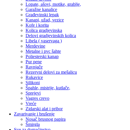
Lopate, ašovi, motike, grablje,
Garažne kanalice
Građevinski lepak
Kanapi, užad, vezice
Kofe i korita
Kolica gradjevinska
Delovi gradjevinskih kolica
Libela ( vaservaga )
Merdevine
Metalne i pvc šahte
Poliesterski kanap
Pur pene
Ravnjače
Rezervni delovi za mešalicu
Rukavice
Silikoni
Špahle, mistrije, kutlače,
Sprejevi
Vagres crevo
Vreće
Zidarski alat i pribor
Zavarivanje i brušenje
Nosač brusnog papira
Šmirgla
Sve za domaćinstvo