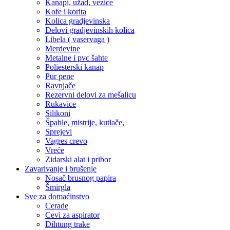
Kanapi, užad, vezice
Kofe i korita
Kolica gradjevinska
Delovi gradjevinskih kolica
Libela ( vaservaga )
Merdevine
Metalne i pvc šahte
Poliesterski kanap
Pur pene
Ravnjače
Rezervni delovi za mešalicu
Rukavice
Silikoni
Špahle, mistrije, kutlače,
Sprejevi
Vagres crevo
Vreće
Zidarski alat i pribor
Zavarivanje i brušenje
Nosač brusnog papira
Šmirgla
Sve za domaćinstvo
Cerade
Cevi za aspirator
Dihtung trake