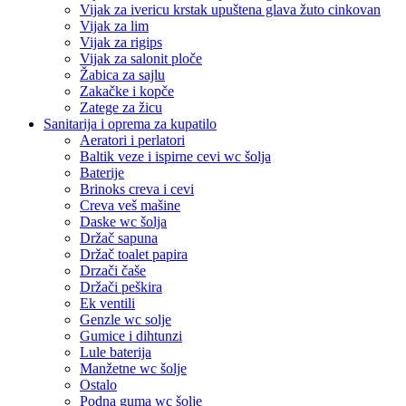
Vijak za ivericu krstak upuštena glava žuto cinkovan
Vijak za lim
Vijak za rigips
Vijak za salonit ploče
Žabica za sajlu
Zakačke i kopče
Zatege za žicu
Sanitarija i oprema za kupatilo
Aeratori i perlatori
Baltik veze i ispirne cevi wc šolja
Baterije
Brinoks creva i cevi
Creva veš mašine
Daske wc šolja
Držač sapuna
Držač toalet papira
Drzači čaše
Držači peškira
Ek ventili
Genzle wc solje
Gumice i dihtunzi
Lule baterija
Manžetne wc šolje
Ostalo
Podna guma wc šolje