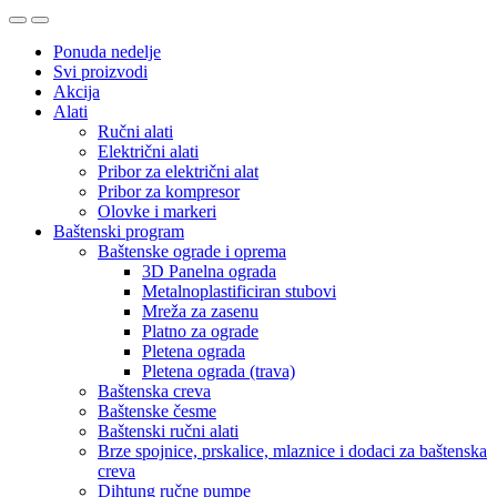
Ponuda nedelje
Svi proizvodi
Akcija
Alati
Ručni alati
Električni alati
Pribor za električni alat
Pribor za kompresor
Olovke i markeri
Baštenski program
Baštenske ograde i oprema
3D Panelna ograda
Metalnoplastificiran stubovi
Mreža za zasenu
Platno za ograde
Pletena ograda
Pletena ograda (trava)
Baštenska creva
Baštenske česme
Baštenski ručni alati
Brze spojnice, prskalice, mlaznice i dodaci za baštenska
creva
Dihtung ručne pumpe