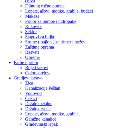
creva
Dihtung ručne pumpe
Lopate, ašovi, motike, grablje, budaci
Makaze
Pribor za pumpe i hidropake
Rukavice
Sekire
Štapovi za biljke
Strune ( najlon ) za trimer i noževi
Zaštitna oprema
Rasveta
Oprema
Farbe i pribor
Boje i lakovi
Color sprejevi
Gradjevinarstvo
Žica
Kanalizacija Peštan
Vodovod
Čekići
Držale metalne
Držale drvene
Lopate, ašovi, motike, grablje,
Garažne kanalice
Građevinski lepak