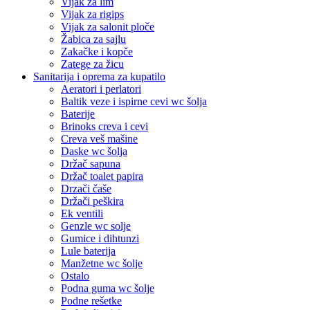
Vijak za lim
Vijak za rigips
Vijak za salonit ploče
Žabica za sajlu
Zakačke i kopče
Zatege za žicu
Sanitarija i oprema za kupatilo
Aeratori i perlatori
Baltik veze i ispirne cevi wc šolja
Baterije
Brinoks creva i cevi
Creva veš mašine
Daske wc šolja
Držač sapuna
Držač toalet papira
Drzači čaše
Držači peškira
Ek ventili
Genzle wc solje
Gumice i dihtunzi
Lule baterija
Manžetne wc šolje
Ostalo
Podna guma wc šolje
Podne rešetke