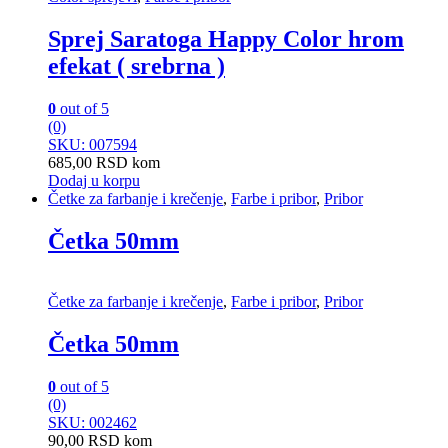
Sprej Saratoga Happy Color hrom
efekat ( srebrna )
0
out of 5
(0)
SKU: 007594
685,00
RSD
kom
Dodaj u korpu
Četke za farbanje i krečenje
,
Farbe i pribor
,
Pribor
Četka 50mm
Četke za farbanje i krečenje
,
Farbe i pribor
,
Pribor
Četka 50mm
0
out of 5
(0)
SKU: 002462
90,00
RSD
kom