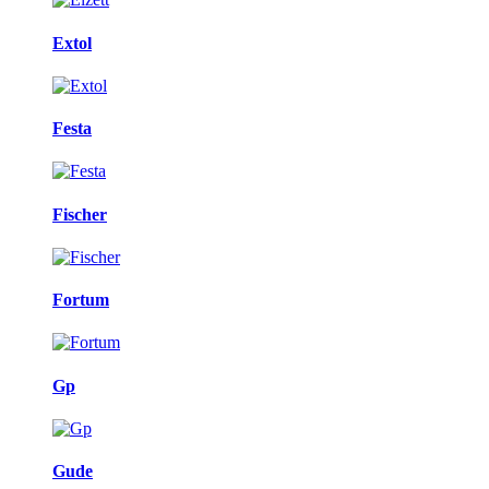
Extol
Festa
Fischer
Fortum
Gp
Gude