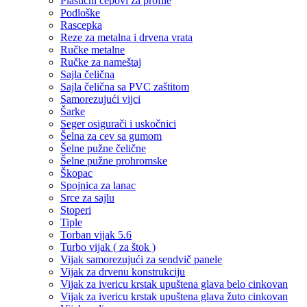
Plastični čepovi za profile
Podloške
Rascepka
Reze za metalna i drvena vrata
Ručke metalne
Ručke za nameštaj
Sajla čelična
Sajla čelična sa PVC zaštitom
Samorezujući vijci
Šarke
Seger osigurači i uskočnici
Šelna za cev sa gumom
Šelne pužne čelične
Šelne pužne prohromske
Škopac
Spojnica za lanac
Srce za sajlu
Stoperi
Tiple
Torban vijak 5.6
Turbo vijak ( za štok )
Vijak samorezujući za sendvič panele
Vijak za drvenu konstrukciju
Vijak za ivericu krstak upuštena glava belo cinkovan
Vijak za ivericu krstak upuštena glava žuto cinkovan