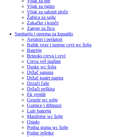
Vijak za lim
Vijak za rigips
Vijak za salonit ploče
Žabica za sajlu
Zakačke i kopče
Zatege za žicu
Sanitarija i oprema za kupatilo
Aeratori i perlatori
Baltik veze i ispirne cevi wc šolja
Baterije
Brinoks creva i cevi
Creva veš mašine
Daske wc šolja
Držač sapuna
Držač toalet papira
Drzači čaše
Držači peškira
Ek ventili
Genzle wc solje
Gumice i dihtunzi
Lule baterija
Manžetne wc šolje
Ostalo
Podna guma wc šolje
Podne rešetke