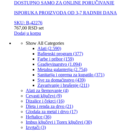
DOSTUPNO SAMO ZA ONLINE PORUČIVANJE
ISPORUKA PROIZVODA OD 3-7 RADNIH DANA
SKU: B-42276
767,00
RSD
set
Dodaj u korpu
Show All Categories
Alati
(2.590)
Baštenski program
(377)
Farbe i pribor
(159)
Gradjevinarstvo
(1.094)
Metalna galanterija
(2.754)
Sanitarija i oprema za kupatilo
(371)
Sve za domaćinstvo
(439)
Zavarivanje i brušenje
(211)
Alati za štemovanje
(4)
Cevasti ključevi
(9)
Dizalice i čekrci
(16)
Dleta i renda za drvo
(21)
Glodala za metal i drvo
(17)
Heftalice
(36)
Imbus ključevi i Torex ključevi
(30)
Izvrtači
(3)