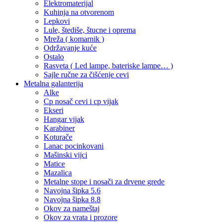
Elektromaterijal
Kuhinja na otvorenom
Lepkovi
Lule, štediše, štucne i oprema
Mreža ( komarnik )
Održavanje kuće
Ostalo
Rasveta ( Led lampe, bateriske lampe… )
Sajle ručne za čišćenje cevi
Metalna galanterija
Alke
Cp nosač cevi i cp vijak
Ekseri
Hangar vijak
Karabiner
Koturače
Lanac pocinkovani
Mašinski vijci
Matice
Mazalica
Metalne stope i nosači za drvene grede
Navojna šipka 5.6
Navojna šipka 8.8
Okov za nameštaj
Okov za vrata i prozore