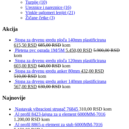
Turpije
(10)
Ureznice i nareznice
(16)
Vinkle uglomeri lenjiri
(21)
Žičane četke
(3)
Akcija
Stopa za drvenu gredu ploča 140mm plastificirana
615,50
RSD
685,00
RSD
kom
Pletena pvc ograda 1M/5M
5.450,00
RSD
5.900,00
RSD
kom
Stopa za drvenu gredu ploča 120mm plastificirana
603,00
RSD
640,00
RSD
kom
Stopa za drvenu gredu anker 80mm
432,00
RSD
510,00
RSD
kom
Stopa za drvenu gredu anker 140mm plastificirana
567,00
RSD
630,00
RSD
kom
Najnovije
Nastavak vibracioni strugač 76845
310,00
RSD
kom
Al profil 8423-lajsna za u element 6000MM-7016
1.200,00
RSD
kom
Al profil 8865-u element za stub 6000MM-7016