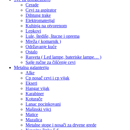
Cerade
Cevi za aspirator
Dihtung trake
Elektromaterijal
Kuhinja na otvorenom
Lepkovi
Lule, štediše, štucne i oprema
Mreža ( komarnik )
Održavanje kuće
Ostalo
Rasveta ( Led lampe, bateriske lampe… )
Sajle ručne za čišćenje cevi
Metalna galanterija
Alke
Cp nosač cevi i cp vijak
Ekseri
Hangar vijak
Karabiner
Koturače
Lanac pocinkovani
Mašinski vijci
Matice
Mazalica
Metalne stope i nosači za drvene grede