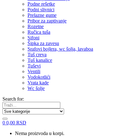
Podne rešetke
Podni slivnici
Prelazne gume
Pribor za zaptivanje
Rozetne
Ručica tuša
Sifoni
Šipka za zavesu
Srafovi bojlera, wc šolja, lavaboa
Tuš creva
Tuš kanalice
Tuševi
Ventili
Vodokotlići
Vrata kade
Wc šolje
Search for:
0
0,00
RSD
Nema proizvoda u korpi.