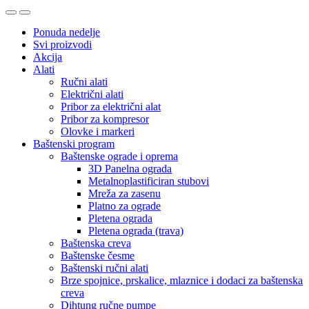
Ponuda nedelje
Svi proizvodi
Akcija
Alati
Ručni alati
Električni alati
Pribor za električni alat
Pribor za kompresor
Olovke i markeri
Baštenski program
Baštenske ograde i oprema
3D Panelna ograda
Metalnoplastificiran stubovi
Mreža za zasenu
Platno za ograde
Pletena ograda
Pletena ograda (trava)
Baštenska creva
Baštenske česme
Baštenski ručni alati
Brze spojnice, prskalice, mlaznice i dodaci za baštenska
creva
Dihtung ručne pumpe