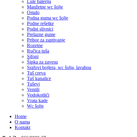
Lule baterija
Manžetne wc šolje
Ostalo
Podna guma wc šolje
Podne rešetke
Podni slivnici
Prelazne gume
Pribor za zaptivanje
Rozetne
Ručica tuša
Sifoni
Šipka za zavesu
Srafovi bojlera, wc šolja, lavaboa
Tuš creva
Tuš kanalice
Tuševi
Ventili
Vodokotlići
Vrata kade
Wc šolje
Home
O nama
Kontakt