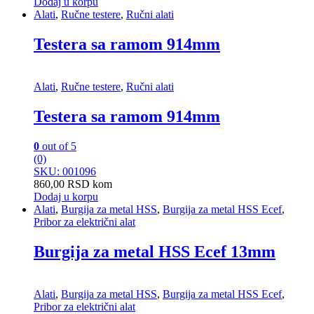
Dodaj u korpu
Alati
,
Ručne testere
,
Ručni alati
Testera sa ramom 914mm
Alati
,
Ručne testere
,
Ručni alati
Testera sa ramom 914mm
0
out of 5
(0)
SKU: 001096
860,00
RSD
kom
Dodaj u korpu
Alati
,
Burgija za metal HSS
,
Burgija za metal HSS Ecef
,
Pribor za električni alat
Burgija za metal HSS Ecef 13mm
Alati
,
Burgija za metal HSS
,
Burgija za metal HSS Ecef
,
Pribor za električni alat