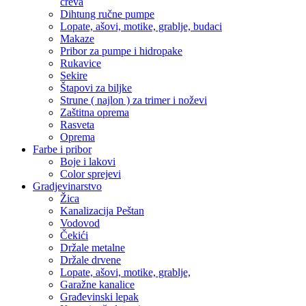
creva
Dihtung ručne pumpe
Lopate, ašovi, motike, grablje, budaci
Makaze
Pribor za pumpe i hidropake
Rukavice
Sekire
Štapovi za biljke
Strune ( najlon ) za trimer i noževi
Zaštitna oprema
Rasveta
Oprema
Farbe i pribor
Boje i lakovi
Color sprejevi
Gradjevinarstvo
Žica
Kanalizacija Peštan
Vodovod
Čekići
Držale metalne
Držale drvene
Lopate, ašovi, motike, grablje,
Garažne kanalice
Građevinski lepak