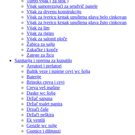
Turbo vijak ( za štok )
Vijak samorezujući za sendvič panele
Vijak za drvenu konstrukciju
Vijak za ivericu krstak upuštena glava belo cinkovan
Vijak za ivericu krstak upuštena glava žuto cinkovan
Vijak za lim
Vijak za rigips
Vijak za salonit ploče
Žabica za sajlu
Zakačke i kopče
Zatege za žicu
Sanitarija i oprema za kupatilo
Aeratori i perlatori
Baltik veze i ispirne cevi wc šolja
Baterije
Brinoks creva i cevi
Creva veš mašine
Daske wc šolja
Držač sapuna
Držač toalet papira
Drzači čaše
Držači peškira
Ek ventili
Genzle wc solje
Gumice i dihtunzi