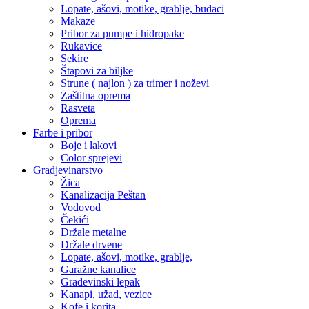
Lopate, ašovi, motike, grablje, budaci
Makaze
Pribor za pumpe i hidropake
Rukavice
Sekire
Štapovi za biljke
Strune ( najlon ) za trimer i noževi
Zaštitna oprema
Rasveta
Oprema
Farbe i pribor
Boje i lakovi
Color sprejevi
Gradjevinarstvo
Žica
Kanalizacija Peštan
Vodovod
Čekići
Držale metalne
Držale drvene
Lopate, ašovi, motike, grablje,
Garažne kanalice
Građevinski lepak
Kanapi, užad, vezice
Kofe i korita