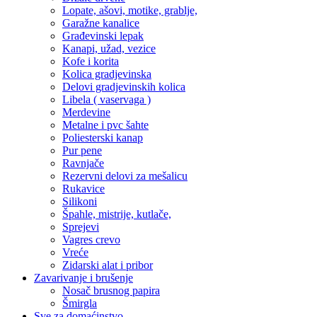
Lopate, ašovi, motike, grablje,
Garažne kanalice
Građevinski lepak
Kanapi, užad, vezice
Kofe i korita
Kolica gradjevinska
Delovi gradjevinskih kolica
Libela ( vaservaga )
Merdevine
Metalne i pvc šahte
Poliesterski kanap
Pur pene
Ravnjače
Rezervni delovi za mešalicu
Rukavice
Silikoni
Špahle, mistrije, kutlače,
Sprejevi
Vagres crevo
Vreće
Zidarski alat i pribor
Zavarivanje i brušenje
Nosač brusnog papira
Šmirgla
Sve za domaćinstvo