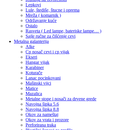
Lepkovi
Lule, štediše, štucne i oprema
Mreža ( komarnik )
Održavanje kuće
Ostalo
Rasveta ( Led lampe, bateriske lampe… )
Sajle ručne za čišćenje cevi
Metalna galanterija
Alke
Cp nosač cevi i cp vijak
Ekseri
Hangar vijak
Karabiner
Koturače
Lanac pocinkovani
Mašinski vijci
Matice
Mazalica
Metalne stope i nosači za drvene grede
Navojna šipka 5.6
Navojna šipka 8.8
Okov za nameštaj
Okov za vrata i prozore
Perforirana traka