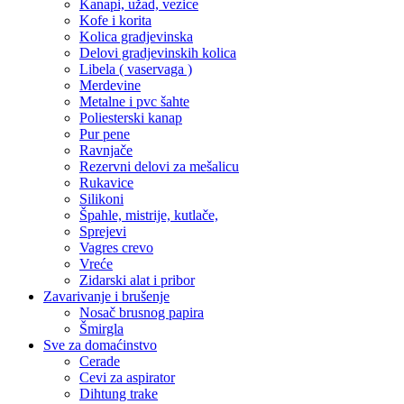
Kanapi, užad, vezice
Kofe i korita
Kolica gradjevinska
Delovi gradjevinskih kolica
Libela ( vaservaga )
Merdevine
Metalne i pvc šahte
Poliesterski kanap
Pur pene
Ravnjače
Rezervni delovi za mešalicu
Rukavice
Silikoni
Špahle, mistrije, kutlače,
Sprejevi
Vagres crevo
Vreće
Zidarski alat i pribor
Zavarivanje i brušenje
Nosač brusnog papira
Šmirgla
Sve za domaćinstvo
Cerade
Cevi za aspirator
Dihtung trake