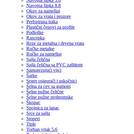
Navojna šipka 5.6
Navojna šipka 8.8
Okov za nameštaj
Okov za vrata i prozore
Perforirana traka
Plastični čepovi za profile
Podloške
Rascepka
Reze za metalna i drvena vrata
Ručke metalne
Ručke za nameštaj
Sajla čelična
Sajla čelična sa PVC zaštitom
Samorezujući vijci
Šarke
Seger osigurači i uskočnici
Šelna za cev sa gumom
Šelne pužne čelične
Šelne pužne prohromske
Škopac
Spojnica za lanac
Srce za sajlu
Stoperi
Tiple
Torban vijak 5.6