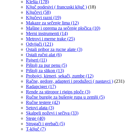
Klešta
(178)
Ključ podesivi ( francuski ključ )
(18)
Ključevi
(58)
Ključevi razni
(19)
Makaze za sečenje lima
(12)
Mašine i oprema za sečenje pločica
(10)
Merni instrumenti
(14)
Metrovi i merne trake
(25)
Odvijači
(121)
Ostali pribor za rucne alate
(3)
Ostali ručni alat
(6)
Pajseri
(11)
Pištolj za pur penu
(5)
Pištolj za slikon
(13)
Probojci, kirneri, sekači, zumbe
(12)
Račne, gedore, adapteri i produžeci ( nastavci )
(231)
Radapciger
(17)
Rende za stiropor i rigips ploče
(3)
Ručne burgije za bušenje rupa u zemlji
(5)
Ručne testere
(42)
Setovi alata
(3)
Skalpeli noževi i sečiva
(33)
Stege
(40)
Strugači i grebači
(5)
T-ključ
(7)