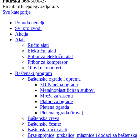
Podrška
066/3000-37
Email: office@egvozdjara.rs
Sve kategorije
Ponuda nedelje
Svi proizvodi
Akcija
Alati
Ručni alati
Električni alati
Pribor za električni alat
Pribor za kompresor
Olovke i markeri
Baštenski program
Baštenske ograde i oprema
3D Panelna ograda
Metalnoplastificiran stubovi
Mreža za zasenu
Platno za ograde
Pletena ograda
Pletena ograda (trava)
Baštenska creva
Baštenske česme
Baštenski ručni alati
Brze spojnice, prskalice, mlaznice i dodaci za baštenska