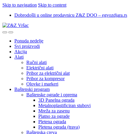
Skip to navigation
Skip to content
Dobrodošli u online prodavnicu Z&Z DOO – egvozdjara.rs
Ponuda nedelje
Svi proizvodi
Akcija
Alati
Ručni alati
Električni alati
Pribor za električni alat
Pribor za kompresor
Olovke i markeri
Baštenski program
Baštenske ograde i oprema
3D Panelna ograda
Metalnoplastificiran stubovi
Mreža za zasenu
Platno za ograde
Pletena ograda
Pletena ograda (trava)
Baštenska creva