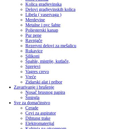
Kolica gradjevinska
Delovi gradjevinskih kolica
Libela ( vaservaga )
Merdevine
Metalne i pvc šahte
Poliesterski kanap
Pur pene
Ravnjače
Rezervni delovi za mešalicu
Rukavice
Silikoni
Špahle, mistrije, kutlače,
Sprejevi
Vagres crevo
Vreće
Zidarski alat i pribor
Zavarivanje i brušenje
Nosač brusnog papira
Šmirgla
Sve za domaćinstvo
Cerade
Cevi za aspirator
Dihtung trake
Elektromaterijal
Kuhinja na otvorenom