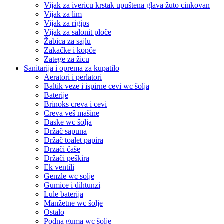
Vijak za ivericu krstak upuštena glava žuto cinkovan
Vijak za lim
Vijak za rigips
Vijak za salonit ploče
Žabica za sajlu
Zakačke i kopče
Zatege za žicu
Sanitarija i oprema za kupatilo
Aeratori i perlatori
Baltik veze i ispirne cevi wc šolja
Baterije
Brinoks creva i cevi
Creva veš mašine
Daske wc šolja
Držač sapuna
Držač toalet papira
Drzači čaše
Držači peškira
Ek ventili
Genzle wc solje
Gumice i dihtunzi
Lule baterija
Manžetne wc šolje
Ostalo
Podna guma wc šolje