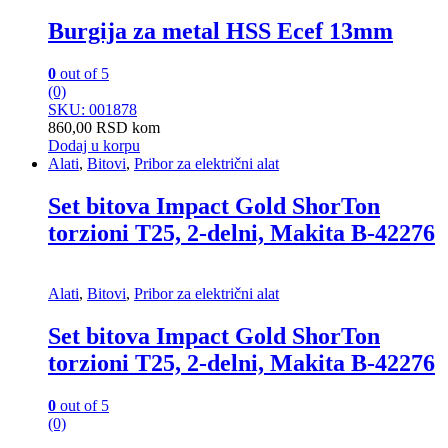
Burgija za metal HSS Ecef 13mm
0
out of 5
(0)
SKU: 001878
860,00
RSD
kom
Dodaj u korpu
Alati
,
Bitovi
,
Pribor za električni alat
Set bitova Impact Gold ShorTon
torzioni T25, 2-delni, Makita B-42276
Alati
,
Bitovi
,
Pribor za električni alat
Set bitova Impact Gold ShorTon
torzioni T25, 2-delni, Makita B-42276
0
out of 5
(0)