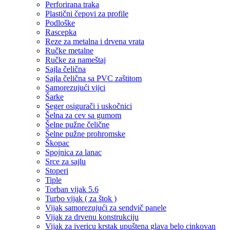
Perforirana traka
Plastični čepovi za profile
Podloške
Rascepka
Reze za metalna i drvena vrata
Ručke metalne
Ručke za nameštaj
Sajla čelična
Sajla čelična sa PVC zaštitom
Samorezujući vijci
Šarke
Seger osigurači i uskočnici
Šelna za cev sa gumom
Šelne pužne čelične
Šelne pužne prohromske
Škopac
Spojnica za lanac
Srce za sajlu
Stoperi
Tiple
Torban vijak 5.6
Turbo vijak ( za štok )
Vijak samorezujući za sendvič panele
Vijak za drvenu konstrukciju
Vijak za ivericu krstak upuštena glava belo cinkovan