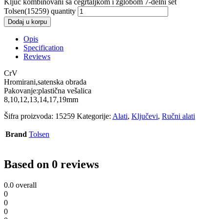
Ključ kombinovani sa čegrtaljkom i zglobom 7-delni set
Tolsen(15259) quantity
Dodaj u korpu
Opis
Specification
Reviews
CrV
Hromirani,satenska obrada
Pakovanje:plastična vešalica
8,10,12,13,14,17,19mm
Šifra proizvoda:
15259
Kategorije:
Alati
,
Ključevi
,
Ručni alati
Brand
Tolsen
Based on 0 reviews
0.0
overall
0
0
0