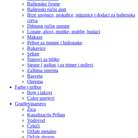
Baštenske česme
Baštenski ručni alati
Brze spojnice, prskalice, mlaznice i dodaci za baštenska
creva
Dihtung ručne pumpe
Lopate, ašovi, motike, grablje, budaci
Makaze
Pribor za pumpe i hidropake
Rukavice
Sekire
Štapovi za biljke
Strune ( najlon ) za trimer i noževi
Zaštitna oprema
Rasveta
Oprema
Farbe i pribor
Boje i lakovi
Color sprejevi
Gradjevinarstvo
Žica
Kanalizacija Peštan
Vodovod
Čekići
Držale metalne
Držale drvene