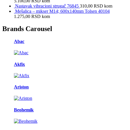
5.100,00
RSD
kom
Nastavak vibracioni strugač 76845
310,00
RSD
kom
Mešalica – mikser M14; 600x140mm Tolsen 40104
1.275,00
RSD
kom
Brands Carousel
Abac
Akfix
Ariston
Beohemik