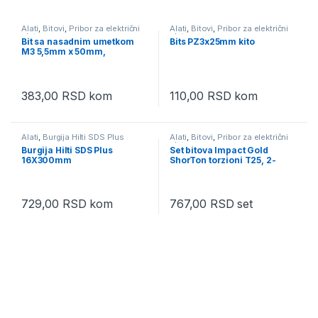
Alati
,
Bitovi
,
Pribor za električni
Alati
,
Bitovi
,
Pribor za električni
alat
alat
Bit sa nasadnim umetkom
Bits PZ3x25mm kito
M3 5,5mm x 50mm,
magnetni, Makita B-38685
383,00
RSD
kom
110,00
RSD
kom
Alati
,
Burgija Hilti SDS Plus
Alati
,
Bitovi
,
Pribor za električni
alat
Burgija Hilti SDS Plus
Set bitova Impact Gold
16X300mm
ShorTon torzioni T25, 2-
delni, Makita B-42276
729,00
RSD
kom
767,00
RSD
set