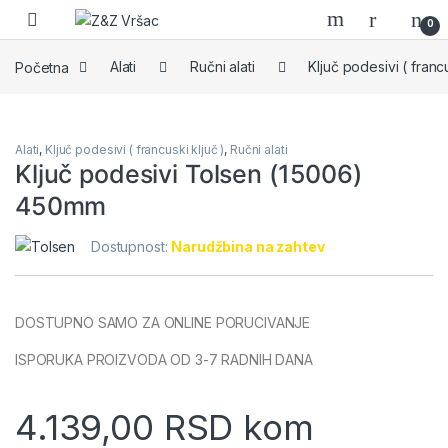
Skip to navigation
Skip to content
0
Početna
Alati
Ručni alati
Ključ podesivi ( francu
Alati
,
Ključ podesivi ( francuski ključ )
,
Ručni alati
Ključ podesivi Tolsen (15006)
450mm
Dostupnost:
Narudžbina na zahtev
DOSTUPNO SAMO ZA ONLINE PORUCIVANJE
ISPORUKA PROIZVODA OD 3-7 RADNIH DANA
4.139,00
RSD
kom