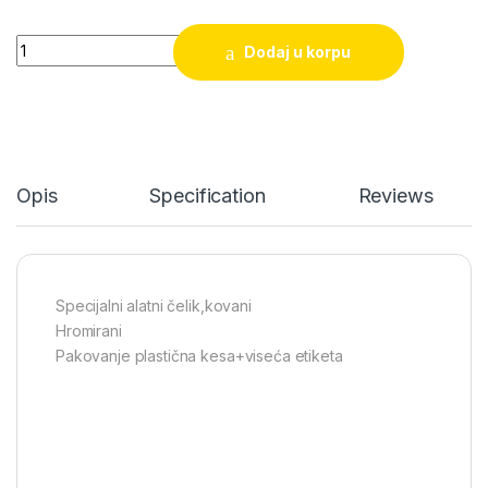
Ključ podesivi Tolsen (15006) 450mm quantity
Dodaj u korpu
Opis
Specification
Reviews
Specijalni alatni čelik,kovani
Hromirani
Pakovanje plastična kesa+viseća etiketa