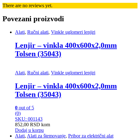
There are no reviews yet.
Povezani proizvodi
Alati
,
Ručni alati
,
Vinkle uglomeri lenjiri
Lenjir – vinkla 400x600x2,0mm
Tolsen (35043)
Alati
,
Ručni alati
,
Vinkle uglomeri lenjiri
Lenjir – vinkla 400x600x2,0mm
Tolsen (35043)
0
out of 5
(0)
SKU: 001143
852,00
RSD
kom
Dodaj u korpu
Alati
,
Alati za štemovanje
,
Pribor za električni alat