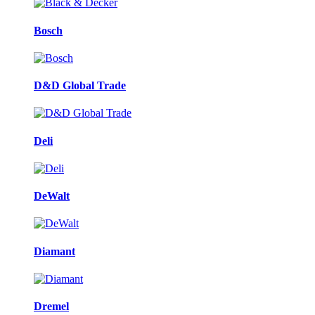
Bosch
D&D Global Trade
Deli
DeWalt
Diamant
Dremel