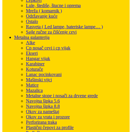
Lepkovi
Lule, štediše, štucne i oprema
Mreža ( komarnik )
Održavanje kuće
Ostalo
Rasveta ( Led lampe, bateriske lampe… )
Sajle ručne za čišćenje cevi
Metalna galanterija
Alke
Cp nosač cevi i cp vijak
Ekseri
Hangar vijak
Karabiner
Koturače
Lanac pocinkovani
Mašinski vijci
Matice
Mazalica
Metalne stope i nosači za drvene grede
Navojna šipka 5.6
Navojna šipka 8.8
Okov za nameštaj
Okov za vrata i prozore
Perforirana traka
Plastični čepovi za profile