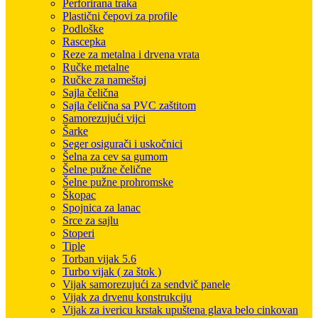
Perforirana traka
Plastični čepovi za profile
Podloške
Rascepka
Reze za metalna i drvena vrata
Ručke metalne
Ručke za nameštaj
Sajla čelična
Sajla čelična sa PVC zaštitom
Samorezujući vijci
Šarke
Seger osigurači i uskočnici
Šelna za cev sa gumom
Šelne pužne čelične
Šelne pužne prohromske
Škopac
Spojnica za lanac
Srce za sajlu
Stoperi
Tiple
Torban vijak 5.6
Turbo vijak ( za štok )
Vijak samorezujući za sendvič panele
Vijak za drvenu konstrukciju
Vijak za ivericu krstak upuštena glava belo cinkovan