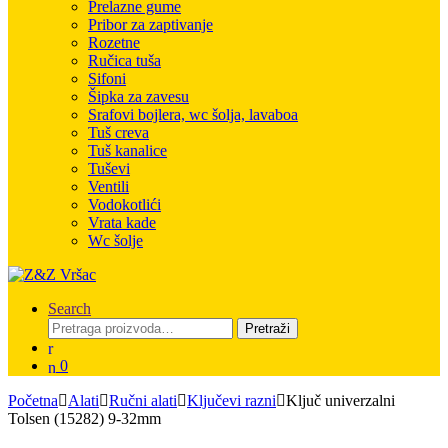
Prelazne gume
Pribor za zaptivanje
Rozetne
Ručica tuša
Sifoni
Šipka za zavesu
Srafovi bojlera, wc šolja, lavaboa
Tuš creva
Tuš kanalice
Tuševi
Ventili
Vodokotlići
Vrata kade
Wc šolje
Search
Pretraga
Pretraži
za:
0
Početna
Alati
Ručni alati
Ključevi razni
Ključ univerzalni
Tolsen (15282) 9-32mm