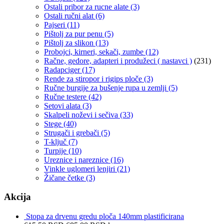
Ostali pribor za rucne alate
(3)
Ostali ručni alat
(6)
Pajseri
(11)
Pištolj za pur penu
(5)
Pištolj za slikon
(13)
Probojci, kirneri, sekači, zumbe
(12)
Račne, gedore, adapteri i produžeci ( nastavci )
(231)
Radapciger
(17)
Rende za stiropor i rigips ploče
(3)
Ručne burgije za bušenje rupa u zemlji
(5)
Ručne testere
(42)
Setovi alata
(3)
Skalpeli noževi i sečiva
(33)
Stege
(40)
Strugači i grebači
(5)
T-ključ
(7)
Turpije
(10)
Ureznice i nareznice
(16)
Vinkle uglomeri lenjiri
(21)
Žičane četke
(3)
Akcija
Stopa za drvenu gredu ploča 140mm plastificirana