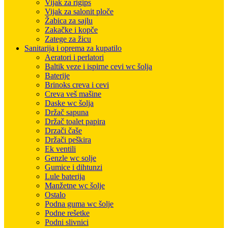
Vijak za rigips
Vijak za salonit ploče
Žabica za sajlu
Zakačke i kopče
Zatege za žicu
Sanitarija i oprema za kupatilo
Aeratori i perlatori
Baltik veze i ispirne cevi wc šolja
Baterije
Brinoks creva i cevi
Creva veš mašine
Daske wc šolja
Držač sapuna
Držač toalet papira
Drzači čaše
Držači peškira
Ek ventili
Genzle wc solje
Gumice i dihtunzi
Lule baterija
Manžetne wc šolje
Ostalo
Podna guma wc šolje
Podne rešetke
Podni slivnici