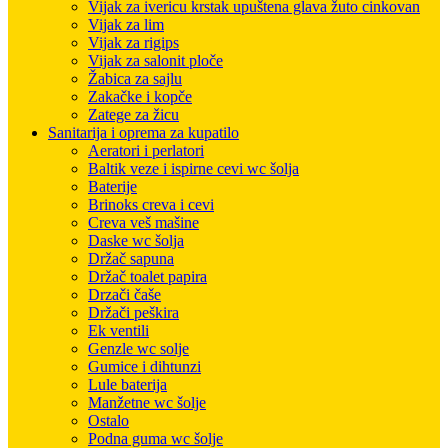
Vijak za ivericu krstak upuštena glava žuto cinkovan
Vijak za lim
Vijak za rigips
Vijak za salonit ploče
Žabica za sajlu
Zakačke i kopče
Zatege za žicu
Sanitarija i oprema za kupatilo
Aeratori i perlatori
Baltik veze i ispirne cevi wc šolja
Baterije
Brinoks creva i cevi
Creva veš mašine
Daske wc šolja
Držač sapuna
Držač toalet papira
Drzači čaše
Držači peškira
Ek ventili
Genzle wc solje
Gumice i dihtunzi
Lule baterija
Manžetne wc šolje
Ostalo
Podna guma wc šolje