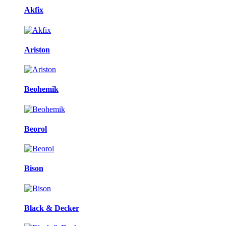
Akfix
Ariston
Beohemik
Beorol
Bison
Black & Decker