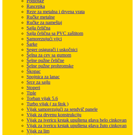
Podloške
Rascepka
Reze za metalna i drvena vrata
Ručke metalne
Ručke za nameštaj
Sajla čelična
Sajla čelična sa PVC zaštitom
Samorezujući vijci
Šarke
Seger osigurači i uskočnici
Šelna za cev sa gumom
Šelne pužne čelične
Šelne pužne prohromske
Škopac
Spojnica za lanac
Srce za sajlu
Stoperi
Tiple
Torban vijak 5.6
Turbo vijak ( za štok )
Vijak samorezujući za sendvič panele
Vijak za drvenu konstrukciju
Vijak za ivericu krstak upuštena glava belo cinkovan
Vijak za ivericu krstak upuštena glava žuto cinkovan
Vijak za lim