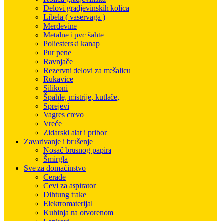
Delovi gradjevinskih kolica
Libela ( vaservaga )
Merdevine
Metalne i pvc šahte
Poliesterski kanap
Pur pene
Ravnjače
Rezervni delovi za mešalicu
Rukavice
Silikoni
Špahle, mistrije, kutlače,
Sprejevi
Vagres crevo
Vreće
Zidarski alat i pribor
Zavarivanje i brušenje
Nosač brusnog papira
Šmirgla
Sve za domaćinstvo
Cerade
Cevi za aspirator
Dihtung trake
Elektromaterijal
Kuhinja na otvorenom