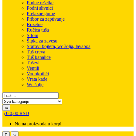
Podne rešetke
Podni slivnici
Prelazne gume
Pribor za zaptivanje
Rozetne
Ručica tuša
Sifoni
Šipka za zavesu
Srafovi bojlera, wc šolja, lavaboa
Tuš creva
Tuš kanalice
Tuševi
Ventili
Vodokotlići
Vrata kade
Wc šolje
Search for:
0
0,00
RSD
Nema proizvoda u korpi.