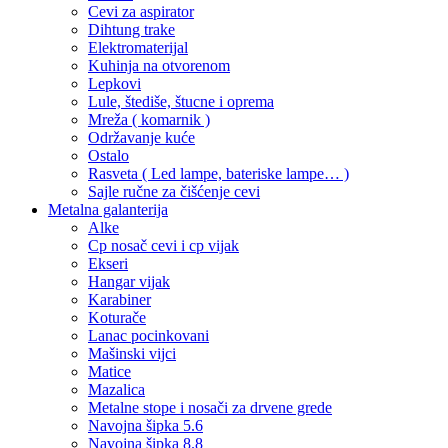
Cevi za aspirator
Dihtung trake
Elektromaterijal
Kuhinja na otvorenom
Lepkovi
Lule, štediše, štucne i oprema
Mreža ( komarnik )
Održavanje kuće
Ostalo
Rasveta ( Led lampe, bateriske lampe… )
Sajle ručne za čišćenje cevi
Metalna galanterija
Alke
Cp nosač cevi i cp vijak
Ekseri
Hangar vijak
Karabiner
Koturače
Lanac pocinkovani
Mašinski vijci
Matice
Mazalica
Metalne stope i nosači za drvene grede
Navojna šipka 5.6
Navojna šipka 8.8