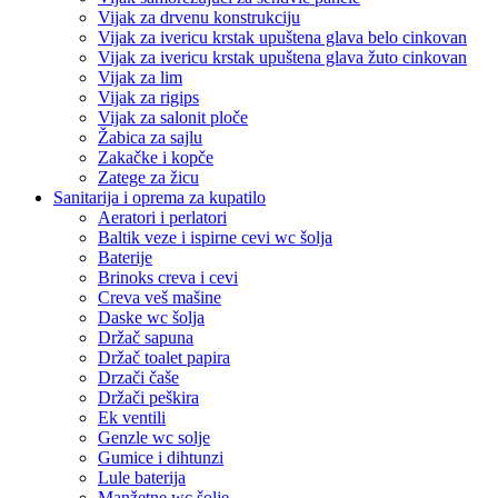
Vijak za drvenu konstrukciju
Vijak za ivericu krstak upuštena glava belo cinkovan
Vijak za ivericu krstak upuštena glava žuto cinkovan
Vijak za lim
Vijak za rigips
Vijak za salonit ploče
Žabica za sajlu
Zakačke i kopče
Zatege za žicu
Sanitarija i oprema za kupatilo
Aeratori i perlatori
Baltik veze i ispirne cevi wc šolja
Baterije
Brinoks creva i cevi
Creva veš mašine
Daske wc šolja
Držač sapuna
Držač toalet papira
Drzači čaše
Držači peškira
Ek ventili
Genzle wc solje
Gumice i dihtunzi
Lule baterija
Manžetne wc šolje