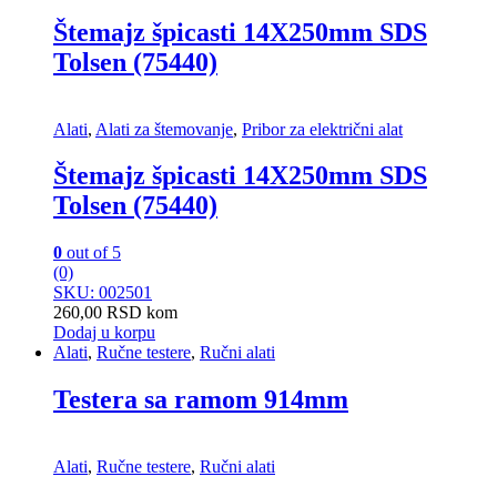
Štemajz špicasti 14X250mm SDS
Tolsen (75440)
Alati
,
Alati za štemovanje
,
Pribor za električni alat
Štemajz špicasti 14X250mm SDS
Tolsen (75440)
0
out of 5
(0)
SKU: 002501
260,00
RSD
kom
Dodaj u korpu
Alati
,
Ručne testere
,
Ručni alati
Testera sa ramom 914mm
Alati
,
Ručne testere
,
Ručni alati