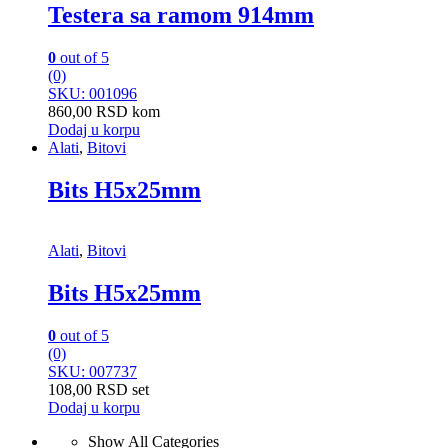
Testera sa ramom 914mm
0
out of 5
(0)
SKU: 001096
860,00
RSD
kom
Dodaj u korpu
Alati
,
Bitovi
Bits H5x25mm
Alati
,
Bitovi
Bits H5x25mm
0
out of 5
(0)
SKU: 007737
108,00
RSD
set
Dodaj u korpu
Show All Categories