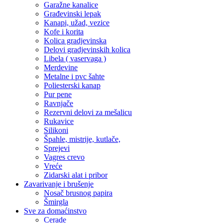
Garažne kanalice
Građevinski lepak
Kanapi, užad, vezice
Kofe i korita
Kolica gradjevinska
Delovi gradjevinskih kolica
Libela ( vaservaga )
Merdevine
Metalne i pvc šahte
Poliesterski kanap
Pur pene
Ravnjače
Rezervni delovi za mešalicu
Rukavice
Silikoni
Špahle, mistrije, kutlače,
Sprejevi
Vagres crevo
Vreće
Zidarski alat i pribor
Zavarivanje i brušenje
Nosač brusnog papira
Šmirgla
Sve za domaćinstvo
Cerade