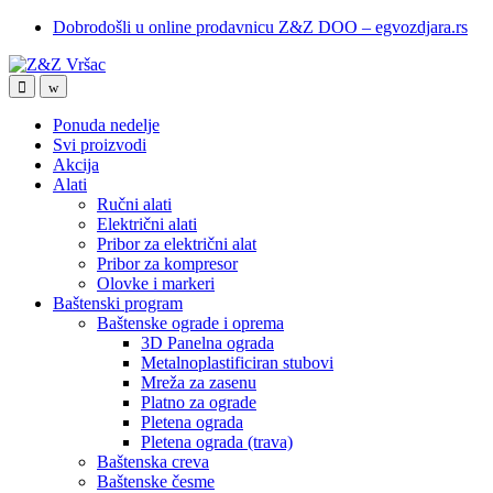
Skip
Skip
Dobrodošli u online prodavnicu Z&Z DOO – egvozdjara.rs
to
to
navigation
content
Ponuda nedelje
Svi proizvodi
Akcija
Alati
Ručni alati
Električni alati
Pribor za električni alat
Pribor za kompresor
Olovke i markeri
Baštenski program
Baštenske ograde i oprema
3D Panelna ograda
Metalnoplastificiran stubovi
Mreža za zasenu
Platno za ograde
Pletena ograda
Pletena ograda (trava)
Baštenska creva
Baštenske česme