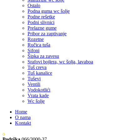
Ostalo
Podna guma wc šolje
Podne rešetke
Podni slivnici
Prelazne gume
Pribor za zaptivanje
Rozetne
Ručica tuša
Sifoni
Šipka za zavesu
Srafovi bojlera, wc šolja, lavaboa
Tuš creva
Tuš kanalice
Tuševi
Ventili
Vodokotlići
Vrata kade
Wc šolje
Home
O nama
Kontakt
Podrška
066/3000-37