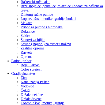
Baštenski ručni alati
Brze spojnice, prskalice, mlaznice i dodaci za baštenska
creva
Dihtung ručne pumpe
Lopate, ašovi, motike, grablje, budaci
Makaze
Pribor za pumpe i hidropake
Rukavice
Sekire
Štapovi za biljke
Strune ( najlon ) za trimer i noževi
Zaštitna oprema
Rasveta
Oprema
Farbe i pribor
Boje i lakovi
Color sprejevi
Gradjevinarstvo
Žica
Kanalizacija Peštan
Vodovod
Čekići
Držale metalne
Držale drvene
Lopate, ašovi, motike, grablje,