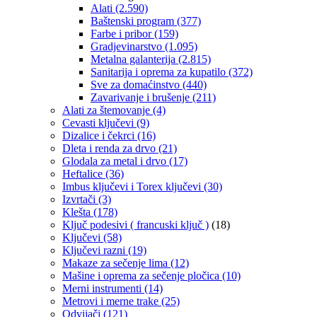
Alati
(2.590)
Baštenski program
(377)
Farbe i pribor
(159)
Gradjevinarstvo
(1.095)
Metalna galanterija
(2.815)
Sanitarija i oprema za kupatilo
(372)
Sve za domaćinstvo
(440)
Zavarivanje i brušenje
(211)
Alati za štemovanje
(4)
Cevasti ključevi
(9)
Dizalice i čekrci
(16)
Dleta i renda za drvo
(21)
Glodala za metal i drvo
(17)
Heftalice
(36)
Imbus ključevi i Torex ključevi
(30)
Izvrtači
(3)
Klešta
(178)
Ključ podesivi ( francuski ključ )
(18)
Ključevi
(58)
Ključevi razni
(19)
Makaze za sečenje lima
(12)
Mašine i oprema za sečenje pločica
(10)
Merni instrumenti
(14)
Metrovi i merne trake
(25)
Odvijači
(121)