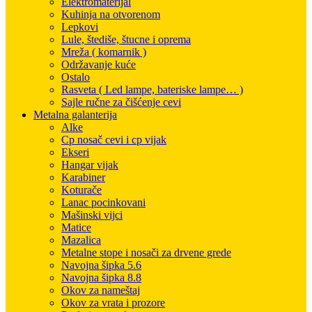
Elektromaterijal
Kuhinja na otvorenom
Lepkovi
Lule, štediše, štucne i oprema
Mreža ( komarnik )
Održavanje kuće
Ostalo
Rasveta ( Led lampe, bateriske lampe… )
Sajle ručne za čišćenje cevi
Metalna galanterija
Alke
Cp nosač cevi i cp vijak
Ekseri
Hangar vijak
Karabiner
Koturače
Lanac pocinkovani
Mašinski vijci
Matice
Mazalica
Metalne stope i nosači za drvene grede
Navojna šipka 5.6
Navojna šipka 8.8
Okov za nameštaj
Okov za vrata i prozore