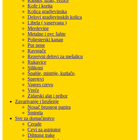
Kanapi, užad, vezice
Kofe i korita
Kolica gradjevinska
Delovi gradjevinskih kolica
Libela ( vaservaga )
Merdevine
Metalne i pvc šahte
Poliesterski kanap
Pur pene
Ravnjače
Rezervni delovi za mešalicu
Rukavice
Silikoni
Špahle, mistrije, kutlače,
Sprejevi
Vagres crevo
Vreće
Zidarski alat i pribor
Zavarivanje i brušenje
Nosač brusnog papira
Šmirgla
Sve za domaćinstvo
Cerade
Cevi za aspirator
Dihtung trake