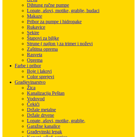
Dihtung ručne pumpe
Lopate, ašovi, motike, grablje, budaci
Makaze
Pribor za pumpe i hidropake
Rukavice
Sekire
Štapovi za biljke
Strune ( najlon ) za trimer i noževi
Zaštitna oprema
Rasveta
Oprema
Farbe i pribor
Boje i lakovi
Color sprejevi
Gradjevinarstvo
Žica
Kanalizacija Peštan
Vodovod
Čekići
Držale metalne
Držale drvene
Lopate, ašovi, motike, grablje,
Garažne kanalice
Građevinski lepak