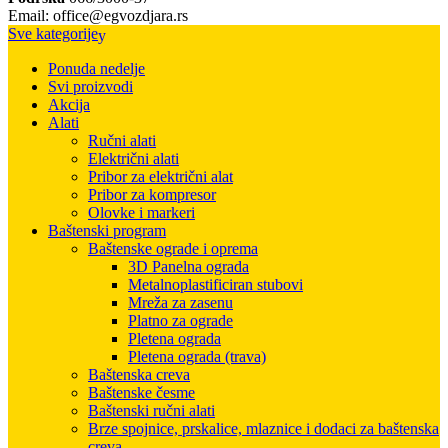
Email: office@egvozdjara.rs
Sve kategorije
Ponuda nedelje
Svi proizvodi
Akcija
Alati
Ručni alati
Električni alati
Pribor za električni alat
Pribor za kompresor
Olovke i markeri
Baštenski program
Baštenske ograde i oprema
3D Panelna ograda
Metalnoplastificiran stubovi
Mreža za zasenu
Platno za ograde
Pletena ograda
Pletena ograda (trava)
Baštenska creva
Baštenske česme
Baštenski ručni alati
Brze spojnice, prskalice, mlaznice i dodaci za baštenska
creva