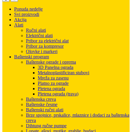
Ponuda nedelje
Svi proizvodi
Akcija
Alati
Ručni alati
Električni alati
Pribor za električni alat
Pribor za kompresor
Olovke i markeri
Baštenski program
Baštenske ograde i oprema
3D Panelna ograda
Metalnoplastificiran stubovi
Mreža za zasenu
Platno za ograde
Pletena ograda
Pletena ograda (trava)
Baštenska creva
Baštenske česme
Baštenski ručni alati
Brze spojnice, prskalice, mlaznice i dodaci za baštenska
creva
Dihtung ručne pumpe
Lopate, ašovi, motike, grablje, budaci