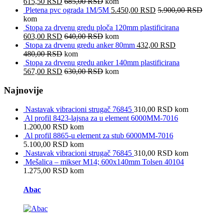
615,50
RSD
685,00
RSD
kom
Pletena pvc ograda 1M/5M
5.450,00
RSD
5.900,00
RSD
kom
Stopa za drvenu gredu ploča 120mm plastificirana
603,00
RSD
640,00
RSD
kom
Stopa za drvenu gredu anker 80mm
432,00
RSD
480,00
RSD
kom
Stopa za drvenu gredu anker 140mm plastificirana
567,00
RSD
630,00
RSD
kom
Najnovije
Nastavak vibracioni strugač 76845
310,00
RSD
kom
Al profil 8423-lajsna za u element 6000MM-7016
1.200,00
RSD
kom
Al profil 8865-u element za stub 6000MM-7016
5.100,00
RSD
kom
Nastavak vibracioni strugač 76845
310,00
RSD
kom
Mešalica – mikser M14; 600x140mm Tolsen 40104
1.275,00
RSD
kom
Brands Carousel
Abac