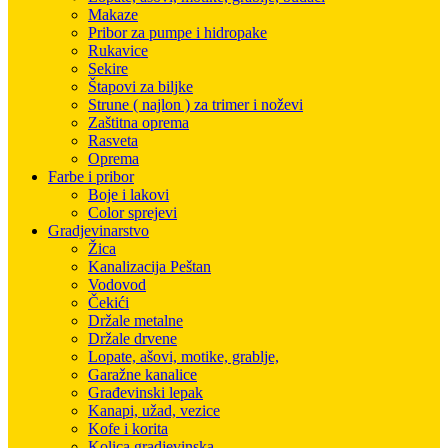
Makaze
Pribor za pumpe i hidropake
Rukavice
Sekire
Štapovi za biljke
Strune ( najlon ) za trimer i noževi
Zaštitna oprema
Rasveta
Oprema
Farbe i pribor
Boje i lakovi
Color sprejevi
Gradjevinarstvo
Žica
Kanalizacija Peštan
Vodovod
Čekići
Držale metalne
Držale drvene
Lopate, ašovi, motike, grablje,
Garažne kanalice
Građevinski lepak
Kanapi, užad, vezice
Kofe i korita
Kolica gradjevinska