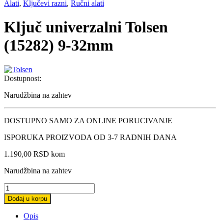
Alati
,
Ključevi razni
,
Ručni alati
Ključ univerzalni Tolsen
(15282) 9-32mm
Dostupnost:
Narudžbina na zahtev
DOSTUPNO SAMO ZA ONLINE PORUCIVANJE
ISPORUKA PROIZVODA OD 3-7 RADNIH DANA
1.190,00
RSD
kom
Narudžbina na zahtev
Ključ
univerzalni
Dodaj u korpu
Tolsen
(15282)
Opis