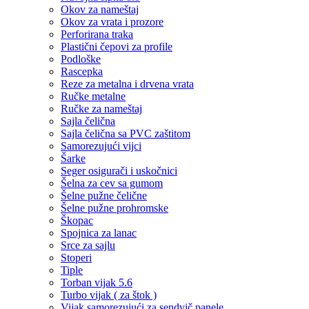
Okov za nameštaj
Okov za vrata i prozore
Perforirana traka
Plastični čepovi za profile
Podloške
Rascepka
Reze za metalna i drvena vrata
Ručke metalne
Ručke za nameštaj
Sajla čelična
Sajla čelična sa PVC zaštitom
Samorezujući vijci
Šarke
Seger osigurači i uskočnici
Šelna za cev sa gumom
Šelne pužne čelične
Šelne pužne prohromske
Škopac
Spojnica za lanac
Srce za sajlu
Stoperi
Tiple
Torban vijak 5.6
Turbo vijak ( za štok )
Vijak samorezujući za sendvič panele