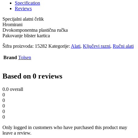
9-
Specification
32mm
Reviews
quantity
Specijalni alatni čelik
Hromirani
Dvokomponentna plastična ručka
Pakovanje blister kartica
Šifra proizvoda:
15282
Kategorije:
Alati
,
Ključevi razni
,
Ručni alati
Brand
Tolsen
Based on 0 reviews
0.0
overall
0
0
0
0
0
Only logged in customers who have purchased this product may
leave a review.