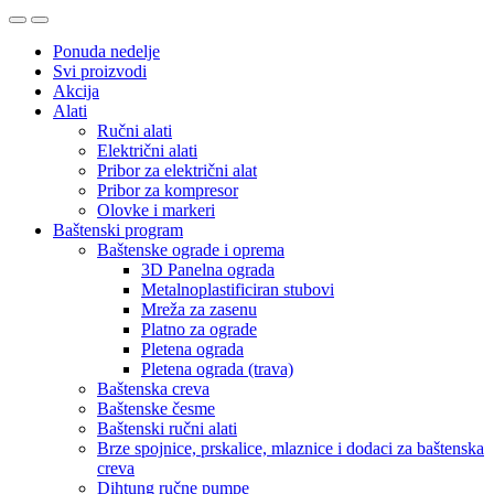
Ponuda nedelje
Svi proizvodi
Akcija
Alati
Ručni alati
Električni alati
Pribor za električni alat
Pribor za kompresor
Olovke i markeri
Baštenski program
Baštenske ograde i oprema
3D Panelna ograda
Metalnoplastificiran stubovi
Mreža za zasenu
Platno za ograde
Pletena ograda
Pletena ograda (trava)
Baštenska creva
Baštenske česme
Baštenski ručni alati
Brze spojnice, prskalice, mlaznice i dodaci za baštenska
creva
Dihtung ručne pumpe