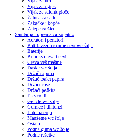
Vijak za lim
Vijak za rigips
Vijak za salonit ploče
Žabica za sajlu
Zakačke i kopče
Zatege za žicu
Sanitarija i oprema za kupatilo
Aeratori i perlatori
Baltik veze i ispirne cevi wc šolja
Baterije
Brinoks creva i cevi
Creva veš mašine
Daske wc šolja
Držač sapuna
Držač toalet papira
Drzači čaše
Držači peškira
Ek ventili
Genzle wc solje
Gumice i dihtunzi
Lule baterija
Manžetne wc šolje
Ostalo
Podna guma wc šolje
Podne rešetke