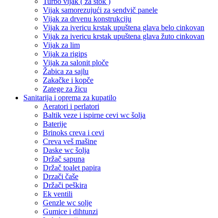
Turbo vijak ( za štok )
Vijak samorezujući za sendvič panele
Vijak za drvenu konstrukciju
Vijak za ivericu krstak upuštena glava belo cinkovan
Vijak za ivericu krstak upuštena glava žuto cinkovan
Vijak za lim
Vijak za rigips
Vijak za salonit ploče
Žabica za sajlu
Zakačke i kopče
Zatege za žicu
Sanitarija i oprema za kupatilo
Aeratori i perlatori
Baltik veze i ispirne cevi wc šolja
Baterije
Brinoks creva i cevi
Creva veš mašine
Daske wc šolja
Držač sapuna
Držač toalet papira
Drzači čaše
Držači peškira
Ek ventili
Genzle wc solje
Gumice i dihtunzi