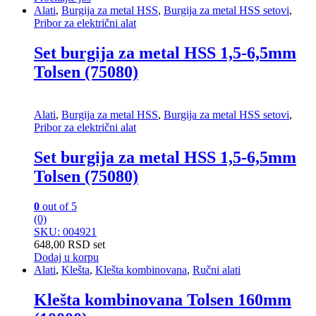
Alati
,
Burgija za metal HSS
,
Burgija za metal HSS setovi
,
Pribor za električni alat
Set burgija za metal HSS 1,5-6,5mm
Tolsen (75080)
Alati
,
Burgija za metal HSS
,
Burgija za metal HSS setovi
,
Pribor za električni alat
Set burgija za metal HSS 1,5-6,5mm
Tolsen (75080)
0
out of 5
(0)
SKU: 004921
648,00
RSD
set
Dodaj u korpu
Alati
,
Klešta
,
Klešta kombinovana
,
Ručni alati
Klešta kombinovana Tolsen 160mm