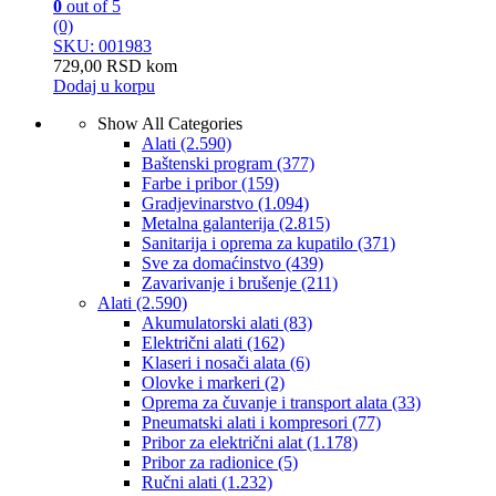
0
out of 5
(0)
SKU: 001983
729,00
RSD
kom
Dodaj u korpu
Show All Categories
Alati
(2.590)
Baštenski program
(377)
Farbe i pribor
(159)
Gradjevinarstvo
(1.094)
Metalna galanterija
(2.815)
Sanitarija i oprema za kupatilo
(371)
Sve za domaćinstvo
(439)
Zavarivanje i brušenje
(211)
Alati
(2.590)
Akumulatorski alati
(83)
Električni alati
(162)
Klaseri i nosači alata
(6)
Olovke i markeri
(2)
Oprema za čuvanje i transport alata
(33)
Pneumatski alati i kompresori
(77)
Pribor za električni alat
(1.178)
Pribor za radionice
(5)
Ručni alati
(1.232)