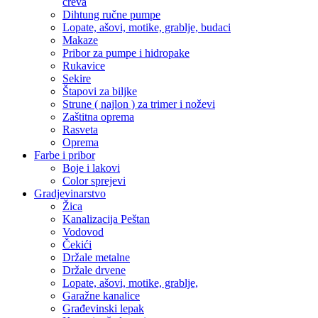
creva
Dihtung ručne pumpe
Lopate, ašovi, motike, grablje, budaci
Makaze
Pribor za pumpe i hidropake
Rukavice
Sekire
Štapovi za biljke
Strune ( najlon ) za trimer i noževi
Zaštitna oprema
Rasveta
Oprema
Farbe i pribor
Boje i lakovi
Color sprejevi
Gradjevinarstvo
Žica
Kanalizacija Peštan
Vodovod
Čekići
Držale metalne
Držale drvene
Lopate, ašovi, motike, grablje,
Garažne kanalice
Građevinski lepak