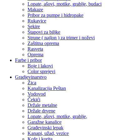
Lopate, ašovi, motike, grablje, budaci
Makaze
Pribor za pumpe i hidropake
Rukavice
Sekire
Štapovi za biljke
Strune ( najlon ) za trimer i noževi
Zaštitna oprema
Rasveta
Oprema
Farbe i pribor
Boje i lakovi
Color sprejevi
Gradjevinarstvo
Žica
Kanalizacija Peštan
Vodovod
Čekići
Držale metalne
Držale drvene
Lopate, ašovi, motike, grablje,
Garažne kanalice
Građevinski lepak
Kanapi, užad, vezice
Kofe i korita