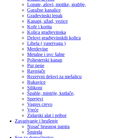
Lopate, ašovi, motike, grablje,
Garažne kanalice
Građevinski lepak
Kanapi, užad, vezice
Kofe i korita
Kolica gradjevinska
Delovi gradjevinskih kolica
Libela ( vaservaga )
Merdevine
Metalne i pvc šahte
Poliesterski kanap
Pur pene
Ravnjače
Rezervni delovi za mešalicu
Rukavice
Silikoni
Špahle, mistrije, kutlače,
Sprejevi
Vagres crevo
Vreće
Zidarski alat i pribor
Zavarivanje i brušenje
Nosač brusnog papira
Šmirgla
Sve za domaćinstvo