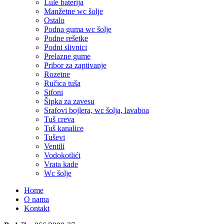
Lule baterija
Manžetne wc šolje
Ostalo
Podna guma wc šolje
Podne rešetke
Podni slivnici
Prelazne gume
Pribor za zaptivanje
Rozetne
Ručica tuša
Sifoni
Šipka za zavesu
Srafovi bojlera, wc šolja, lavaboa
Tuš creva
Tuš kanalice
Tuševi
Ventili
Vodokotlići
Vrata kade
Wc šolje
Home
O nama
Kontakt