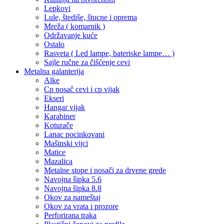
Lepkovi
Lule, štediše, štucne i oprema
Mreža ( komarnik )
Održavanje kuće
Ostalo
Rasveta ( Led lampe, bateriske lampe… )
Sajle ručne za čišćenje cevi
Metalna galanterija
Alke
Cp nosač cevi i cp vijak
Ekseri
Hangar vijak
Karabiner
Koturače
Lanac pocinkovani
Mašinski vijci
Matice
Mazalica
Metalne stope i nosači za drvene grede
Navojna šipka 5.6
Navojna šipka 8.8
Okov za nameštaj
Okov za vrata i prozore
Perforirana traka