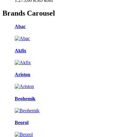
1.275,00
RSD
kom
Brands Carousel
Abac
Akfix
Ariston
Beohemik
Beorol