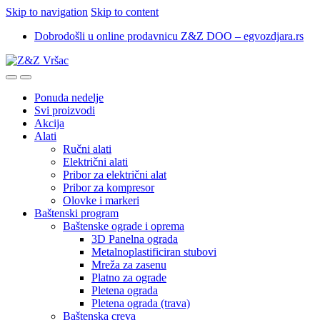
Skip to navigation
Skip to content
Dobrodošli u online prodavnicu Z&Z DOO – egvozdjara.rs
Ponuda nedelje
Svi proizvodi
Akcija
Alati
Ručni alati
Električni alati
Pribor za električni alat
Pribor za kompresor
Olovke i markeri
Baštenski program
Baštenske ograde i oprema
3D Panelna ograda
Metalnoplastificiran stubovi
Mreža za zasenu
Platno za ograde
Pletena ograda
Pletena ograda (trava)
Baštenska creva