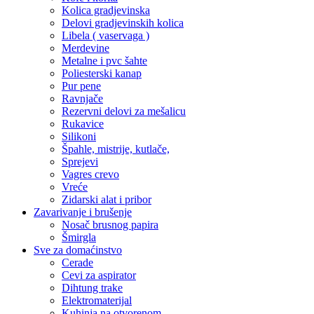
Kolica gradjevinska
Delovi gradjevinskih kolica
Libela ( vaservaga )
Merdevine
Metalne i pvc šahte
Poliesterski kanap
Pur pene
Ravnjače
Rezervni delovi za mešalicu
Rukavice
Silikoni
Špahle, mistrije, kutlače,
Sprejevi
Vagres crevo
Vreće
Zidarski alat i pribor
Zavarivanje i brušenje
Nosač brusnog papira
Šmirgla
Sve za domaćinstvo
Cerade
Cevi za aspirator
Dihtung trake
Elektromaterijal
Kuhinja na otvorenom