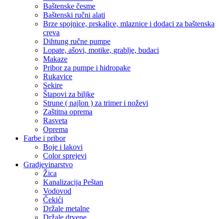
Baštenske česme
Baštenski ručni alati
Brze spojnice, prskalice, mlaznice i dodaci za baštenska
creva
Dihtung ručne pumpe
Lopate, ašovi, motike, grablje, budaci
Makaze
Pribor za pumpe i hidropake
Rukavice
Sekire
Štapovi za biljke
Strune ( najlon ) za trimer i noževi
Zaštitna oprema
Rasveta
Oprema
Farbe i pribor
Boje i lakovi
Color sprejevi
Gradjevinarstvo
Žica
Kanalizacija Peštan
Vodovod
Čekići
Držale metalne
Držale drvene