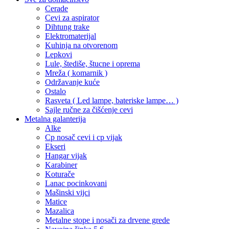
Cerade
Cevi za aspirator
Dihtung trake
Elektromaterijal
Kuhinja na otvorenom
Lepkovi
Lule, štediše, štucne i oprema
Mreža ( komarnik )
Održavanje kuće
Ostalo
Rasveta ( Led lampe, bateriske lampe… )
Sajle ručne za čišćenje cevi
Metalna galanterija
Alke
Cp nosač cevi i cp vijak
Ekseri
Hangar vijak
Karabiner
Koturače
Lanac pocinkovani
Mašinski vijci
Matice
Mazalica
Metalne stope i nosači za drvene grede