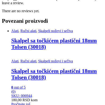
leave a review.
There are no reviews yet.
Povezani proizvodi
Alati
,
Ručni alati
,
Skalpeli noževi i sečiva
Skalpel sa točkićem plastični 18mm
Tolsen (30018)
Alati
,
Ručni alati
,
Skalpeli noževi i sečiva
Skalpel sa točkićem plastični 18mm
Tolsen (30018)
0
out of 5
(0)
SKU: 006944
180,00
RSD
kom
Pročitajte još