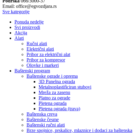
Podrška
066/3000-37
Email: office@egvozdjara.rs
Sve kategorije
Ponuda nedelje
Svi proizvodi
Akcija
Alati
Ručni alati
Električni alati
Pribor za električni alat
Pribor za kompresor
Olovke i markeri
Baštenski program
Baštenske ograde i oprema
3D Panelna ograda
Metalnoplastificiran stubovi
Mreža za zasenu
Platno za ograde
Pletena ograda
Pletena ograda (trava)
Baštenska creva
Baštenske česme
Baštenski ručni alati
Brze spojnice, prskalice, mlaznice i dodaci za baštenska