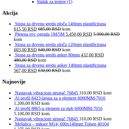
Stalak za testere
(1)
Akcija
Stopa za drvenu gredu ploča 140mm plastificirana
615,50
RSD
685,00
RSD
kom
Pletena pvc ograda 1M/5M
5.450,00
RSD
5.900,00
RSD
kom
Stopa za drvenu gredu ploča 120mm plastificirana
603,00
RSD
640,00
RSD
kom
Stopa za drvenu gredu anker 80mm
432,00
RSD
480,00
RSD
kom
Stopa za drvenu gredu anker 140mm plastificirana
567,00
RSD
630,00
RSD
kom
Najnovije
Nastavak vibracioni strugač 76845
310,00
RSD
kom
Al profil 8423-lajsna za u element 6000MM-7016
1.200,00
RSD
kom
Al profil 8865-u element za stub 6000MM-7016
5.100,00
RSD
kom
Nastavak vibracioni strugač 76845
310,00
RSD
kom
Mešalica – mikser M14; 600x140mm Tolsen 40104