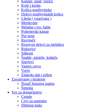
Kanapi, užad, vezice
Kofe i korita
Kolica gradjevinska
Delovi gradjevinskih kolica
Libela ( vaservaga )
Merdevine
Metalne i pvc šahte
Poliesterski kanap
Pur pene
Ravnjače
Rezervni delovi za mešalicu
Rukavice
Silikoni
Špahle, mistrije, kutlače,
Sprejevi
Vagres crevo
Vreće
Zidarski alat i pribor
Zavarivanje i brušenje
Nosač brusnog papira
Šmirgla
Sve za domaćinstvo
Cerade
Cevi za aspirator
Dihtung trake