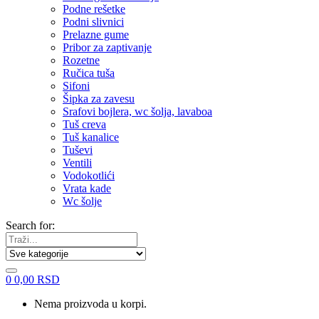
Podne rešetke
Podni slivnici
Prelazne gume
Pribor za zaptivanje
Rozetne
Ručica tuša
Sifoni
Šipka za zavesu
Srafovi bojlera, wc šolja, lavaboa
Tuš creva
Tuš kanalice
Tuševi
Ventili
Vodokotlići
Vrata kade
Wc šolje
Search for:
0
0,00
RSD
Nema proizvoda u korpi.