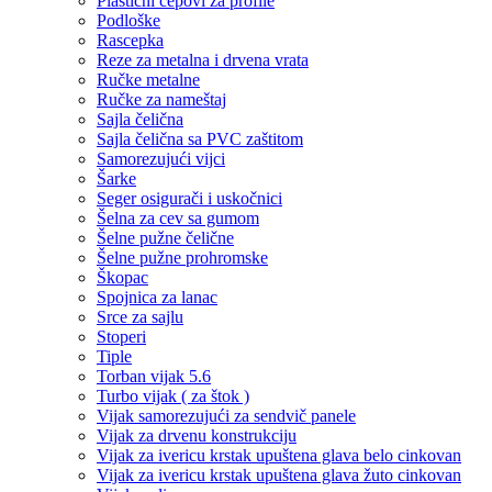
Plastični čepovi za profile
Podloške
Rascepka
Reze za metalna i drvena vrata
Ručke metalne
Ručke za nameštaj
Sajla čelična
Sajla čelična sa PVC zaštitom
Samorezujući vijci
Šarke
Seger osigurači i uskočnici
Šelna za cev sa gumom
Šelne pužne čelične
Šelne pužne prohromske
Škopac
Spojnica za lanac
Srce za sajlu
Stoperi
Tiple
Torban vijak 5.6
Turbo vijak ( za štok )
Vijak samorezujući za sendvič panele
Vijak za drvenu konstrukciju
Vijak za ivericu krstak upuštena glava belo cinkovan
Vijak za ivericu krstak upuštena glava žuto cinkovan