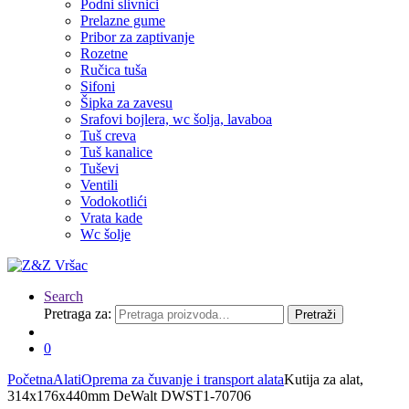
Podni slivnici
Prelazne gume
Pribor za zaptivanje
Rozetne
Ručica tuša
Sifoni
Šipka za zavesu
Srafovi bojlera, wc šolja, lavaboa
Tuš creva
Tuš kanalice
Tuševi
Ventili
Vodokotlići
Vrata kade
Wc šolje
Search
Pretraga za:
Pretraži
0
Početna
Alati
Oprema za čuvanje i transport alata
Kutija za alat,
314x176x440mm DeWalt DWST1-70706