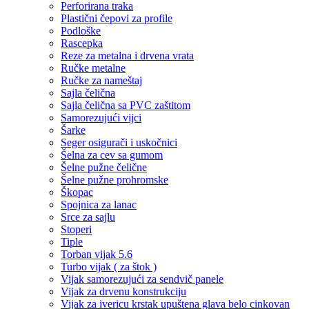
Perforirana traka
Plastični čepovi za profile
Podloške
Rascepka
Reze za metalna i drvena vrata
Ručke metalne
Ručke za nameštaj
Sajla čelična
Sajla čelična sa PVC zaštitom
Samorezujući vijci
Šarke
Seger osigurači i uskočnici
Šelna za cev sa gumom
Šelne pužne čelične
Šelne pužne prohromske
Škopac
Spojnica za lanac
Srce za sajlu
Stoperi
Tiple
Torban vijak 5.6
Turbo vijak ( za štok )
Vijak samorezujući za sendvič panele
Vijak za drvenu konstrukciju
Vijak za ivericu krstak upuštena glava belo cinkovan