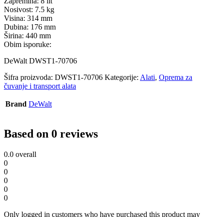
Zapremina: 8 lit
Nosivost: 7.5 kg
Visina: 314 mm
Dubina: 176 mm
Širina: 440 mm
Obim isporuke:
DeWalt DWST1-70706
Šifra proizvoda:
DWST1-70706
Kategorije:
Alati
,
Oprema za
čuvanje i transport alata
Brand
DeWalt
Based on 0 reviews
0.0
overall
0
0
0
0
0
Only logged in customers who have purchased this product may