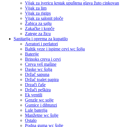
Vijak za ivericu krstak upuštena glava žuto cinkovan
Vijak za lim
Vijak za rigips
Vijak za salonit ploče
Žabica za sajlu
Zakačke i kopče
Zatege za žicu
Sanitarija i oprema za kupatilo
Aeratori i perlatori
Baltik veze i ispirne cevi wc šolja
Baterije
Brinoks creva i cevi
Creva veš mašine
Daske wc šolja
Držač sapuna
Držač toalet papira
Drzači čaše
Držači peškira
Ek ventili
Genzle wc solje
Gumice i dihtunzi
Lule baterija
Manžetne wc šolje
Ostalo
Podna guma wc šolje