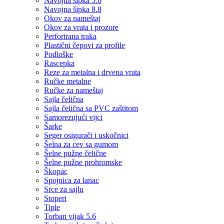
Navojna šipka 5.6
Navojna šipka 8.8
Okov za nameštaj
Okov za vrata i prozore
Perforirana traka
Plastični čepovi za profile
Podloške
Rascepka
Reze za metalna i drvena vrata
Ručke metalne
Ručke za nameštaj
Sajla čelična
Sajla čelična sa PVC zaštitom
Samorezujući vijci
Šarke
Seger osigurači i uskočnici
Šelna za cev sa gumom
Šelne pužne čelične
Šelne pužne prohromske
Škopac
Spojnica za lanac
Srce za sajlu
Stoperi
Tiple
Torban vijak 5.6