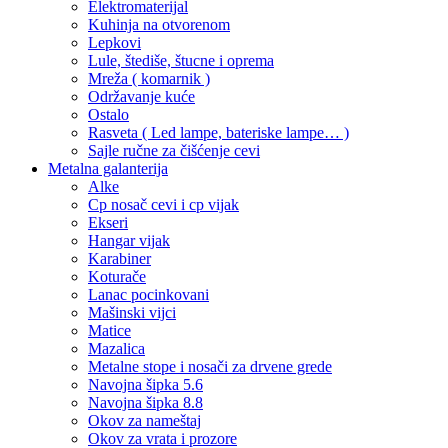
Elektromaterijal
Kuhinja na otvorenom
Lepkovi
Lule, štediše, štucne i oprema
Mreža ( komarnik )
Održavanje kuće
Ostalo
Rasveta ( Led lampe, bateriske lampe… )
Sajle ručne za čišćenje cevi
Metalna galanterija
Alke
Cp nosač cevi i cp vijak
Ekseri
Hangar vijak
Karabiner
Koturače
Lanac pocinkovani
Mašinski vijci
Matice
Mazalica
Metalne stope i nosači za drvene grede
Navojna šipka 5.6
Navojna šipka 8.8
Okov za nameštaj
Okov za vrata i prozore