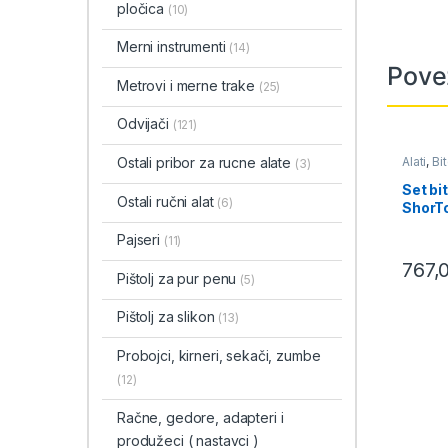
pločica
(10)
Merni instrumenti
(14)
Pove
Metrovi i merne trake
(25)
Odvijači
(121)
Ostali pribor za rucne alate
Alati
,
Bi
(3)
alat
Set bi
Ostali ručni alat
(6)
ShorTo
delni,
Pajseri
(11)
767,
Pištolj za pur penu
(5)
Pištolj za slikon
(13)
Probojci, kirneri, sekači, zumbe
(12)
Račne, gedore, adapteri i
produžeci ( nastavci )