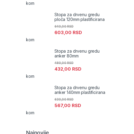
kom
Stopa za drvenu gredu
ploča 120mm plastificirana
640,00
RSD
603,00
RSD
kom
Stopa za drvenu gredu
anker 80mm
480,00
RSD
432,00
RSD
kom
Stopa za drvenu gredu
anker 140mm plastificirana
630,00
RSD
567,00
RSD
kom
Najnovije