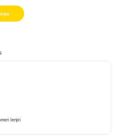
orpu
s
meri lenjiri