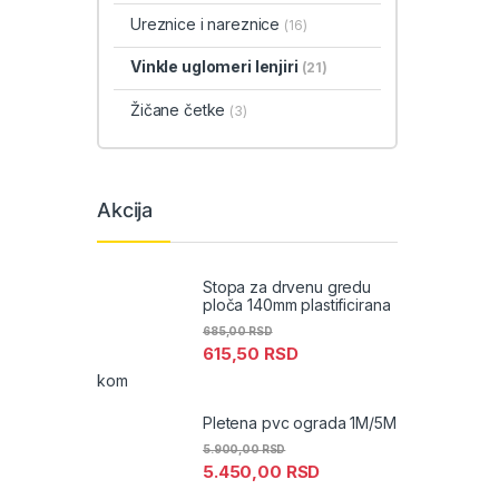
Ureznice i nareznice
(16)
Vinkle uglomeri lenjiri
(21)
Žičane četke
(3)
Akcija
Stopa za drvenu gredu
ploča 140mm plastificirana
685,00
RSD
615,50
RSD
kom
Pletena pvc ograda 1M/5M
5.900,00
RSD
5.450,00
RSD