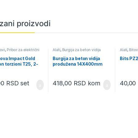
zani proizvodi
tovi
,
Pribor za električni
Alati
,
Burgija za beton vidija
Alati
,
Bitov
produžena
alat
tova Impact Gold
Burgija za beton vidija
Bits P
n torzioni T25, 2-
produžena 14X400mm
 Makita B-42276
00
RSD
set
418,00
RSD
kom
40,00