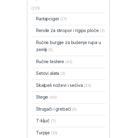
(231)
Radapciger
(17)
Rende za stiropor i rigips ploče
(3)
Ručne burgije za bušenje rupa u
zemlji
(5)
Ručne testere
(42)
Setovi alata
(3)
Skalpeli noževi i sečiva
(33)
Stege
(40)
Strugači i grebači
(5)
T-ključ
(7)
Turpije
(10)