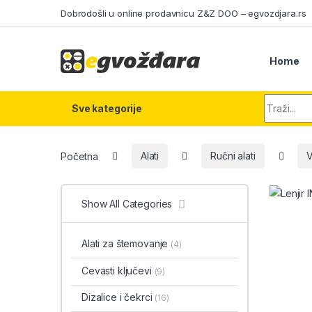
Skip to navigation
Skip to content
Dobrodošli u online prodavnicu Z&Z DOO – egvozdjara.rs
Home
Search fo
Sve kategorije
Početna
Alati
Ručni alati
V
Show All Categories
Alati za štemovanje
(4)
Cevasti ključevi
(9)
Dizalice i čekrci
(16)