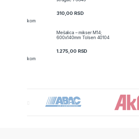
310,00
RSD
kom
Mešalica – mikser M14;
600x140mm Tolsen 40104
1.275,00
RSD
kom
Brands Carousel