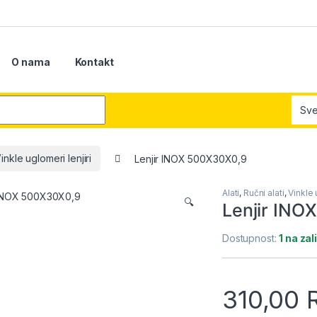
O nama
Kontakt
r:
inkle uglomeri lenjiri
Lenjir INOX 500X30X0,9
Alati
,
Ručni alati
,
Vinkle 
🔍
Lenjir INO
Dostupnost:
1 na za
310,00