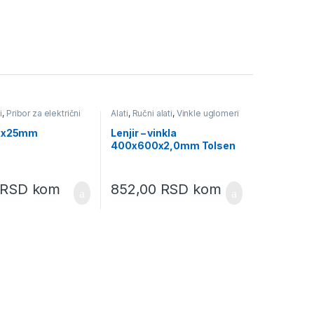
i
,
Pribor za električni
Alati
,
Ručni alati
,
Vinkle uglomeri
lenjiri
Z2x25mm
Lenjir – vinkla
400x600x2,0mm Tolsen
(35043)
RSD
kom
852,00
RSD
kom