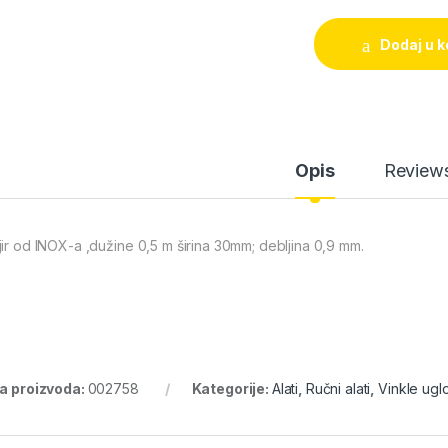
Dodaj u k
Opis
Review
jir od INOX-a ,dužine 0,5 m širina 30mm; debljina 0,9 mm.
ra proizvoda:
002758
Kategorije:
Alati
,
Ručni alati
,
Vinkle uglo