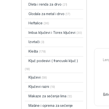
Dleta i renda za drvo
(21)
Glodala za metal i drvo
(17)
Heftalice
(36)
Imbus ključevi i Torex ključevi
(30)
Izvrtači
(3)
Klešta
(178)
Len
Ključ podesivi ( francuski ključ )
(18)
Ključevi
(58)
Ključevi razni
(19)
Šif
Makaze za sečenje lima
(12)
Mašine i oprema za sečenje