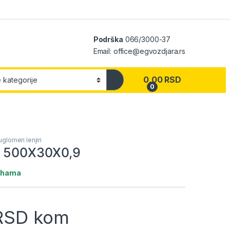
Podrška
066/3000-37
Email: office@egvozdjara.rs
0,00
RSD
0
uglomeri lenjiri
X 500X30X0,9
lihama
RSD
kom