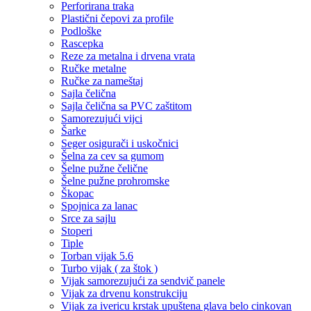
Perforirana traka
Plastični čepovi za profile
Podloške
Rascepka
Reze za metalna i drvena vrata
Ručke metalne
Ručke za nameštaj
Sajla čelična
Sajla čelična sa PVC zaštitom
Samorezujući vijci
Šarke
Seger osigurači i uskočnici
Šelna za cev sa gumom
Šelne pužne čelične
Šelne pužne prohromske
Škopac
Spojnica za lanac
Srce za sajlu
Stoperi
Tiple
Torban vijak 5.6
Turbo vijak ( za štok )
Vijak samorezujući za sendvič panele
Vijak za drvenu konstrukciju
Vijak za ivericu krstak upuštena glava belo cinkovan