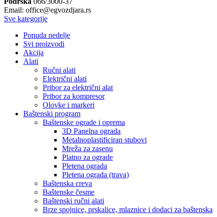
Podrška
066/3000-37
Email: office@egvozdjara.rs
Sve kategorije
Ponuda nedelje
Svi proizvodi
Akcija
Alati
Ručni alati
Električni alati
Pribor za električni alat
Pribor za kompresor
Olovke i markeri
Baštenski program
Baštenske ograde i oprema
3D Panelna ograda
Metalnoplastificiran stubovi
Mreža za zasenu
Platno za ograde
Pletena ograda
Pletena ograda (trava)
Baštenska creva
Baštenske česme
Baštenski ručni alati
Brze spojnice, prskalice, mlaznice i dodaci za baštenska