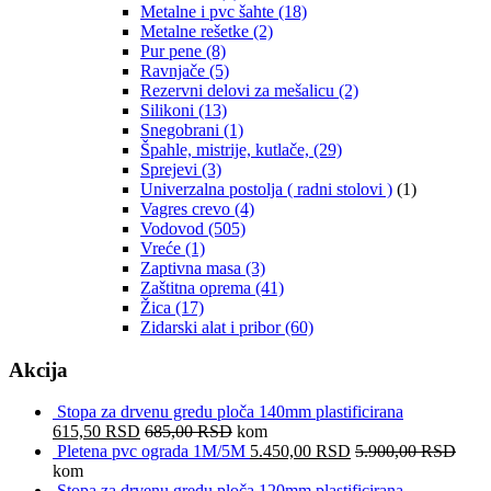
Metalne i pvc šahte
(18)
Metalne rešetke
(2)
Pur pene
(8)
Ravnjače
(5)
Rezervni delovi za mešalicu
(2)
Silikoni
(13)
Snegobrani
(1)
Špahle, mistrije, kutlače,
(29)
Sprejevi
(3)
Univerzalna postolja ( radni stolovi )
(1)
Vagres crevo
(4)
Vodovod
(505)
Vreće
(1)
Zaptivna masa
(3)
Zaštitna oprema
(41)
Žica
(17)
Zidarski alat i pribor
(60)
Akcija
Stopa za drvenu gredu ploča 140mm plastificirana
615,50
RSD
685,00
RSD
kom
Pletena pvc ograda 1M/5M
5.450,00
RSD
5.900,00
RSD
kom
Stopa za drvenu gredu ploča 120mm plastificirana