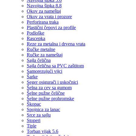
Navojna šipka 5.6
Navojna šipka 8.8
Okov za nameštaj
Okov za vrata i prozore
Perforirana traka
Plastični čepovi za profile
Podloške
Rascepka
Reze za metalna i drvena vrata
Ručke metalne
Ručke za nameštaj
Sajla čelična
Sajla čelična sa PVC zaštitom
Samorezujući vijci
Šarke
Seger osigurači i uskočnici
Šelna za cev sa gumom
Šelne pužne čelične
Šelne pužne prohromske
Škopac
Spojnica za lanac
Srce za sajlu
Stoperi
Tiple
Torban vijak 5.6