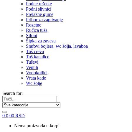
Podne rešetke
Podni slivnici
Prelazne gume
Pribor za zaptivanje
Rozetne
Ručica tuša
Sifoni
Šipka za zavesu
Srafovi bojlera, wc šolja, lavaboa
Tuš creva
Tuš kanalice
Tuševi
Ventili
Vodokotlići
Vrata kade
Wc šolje
Search for:
0
0,00
RSD
Nema proizvoda u korpi.