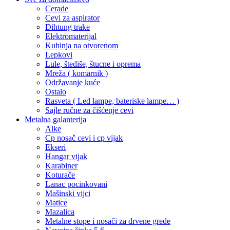
Cerade
Cevi za aspirator
Dihtung trake
Elektromaterijal
Kuhinja na otvorenom
Lepkovi
Lule, štediše, štucne i oprema
Mreža ( komarnik )
Održavanje kuće
Ostalo
Rasveta ( Led lampe, bateriske lampe… )
Sajle ručne za čišćenje cevi
Metalna galanterija
Alke
Cp nosač cevi i cp vijak
Ekseri
Hangar vijak
Karabiner
Koturače
Lanac pocinkovani
Mašinski vijci
Matice
Mazalica
Metalne stope i nosači za drvene grede