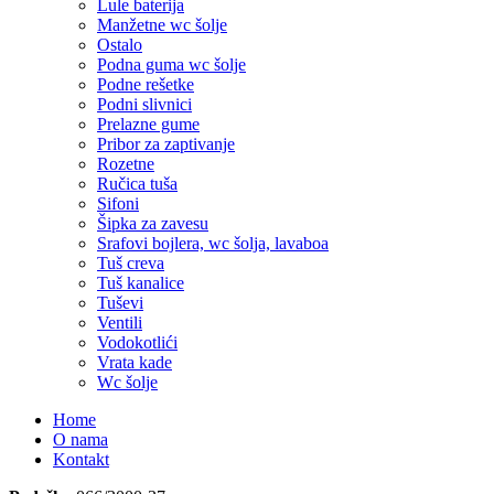
Lule baterija
Manžetne wc šolje
Ostalo
Podna guma wc šolje
Podne rešetke
Podni slivnici
Prelazne gume
Pribor za zaptivanje
Rozetne
Ručica tuša
Sifoni
Šipka za zavesu
Srafovi bojlera, wc šolja, lavaboa
Tuš creva
Tuš kanalice
Tuševi
Ventili
Vodokotlići
Vrata kade
Wc šolje
Home
O nama
Kontakt