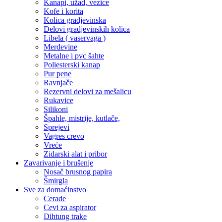
Kanapi, užad, vezice
Kofe i korita
Kolica gradjevinska
Delovi gradjevinskih kolica
Libela ( vaservaga )
Merdevine
Metalne i pvc šahte
Poliesterski kanap
Pur pene
Ravnjače
Rezervni delovi za mešalicu
Rukavice
Silikoni
Špahle, mistrije, kutlače,
Sprejevi
Vagres crevo
Vreće
Zidarski alat i pribor
Zavarivanje i brušenje
Nosač brusnog papira
Šmirgla
Sve za domaćinstvo
Cerade
Cevi za aspirator
Dihtung trake