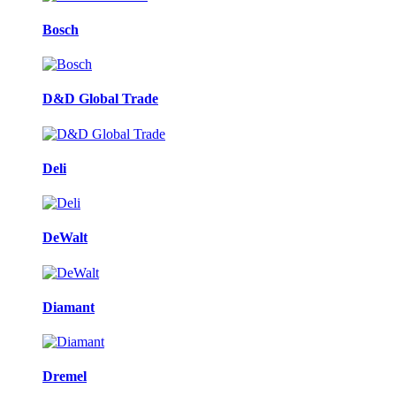
Bosch
D&D Global Trade
Deli
DeWalt
Diamant
Dremel