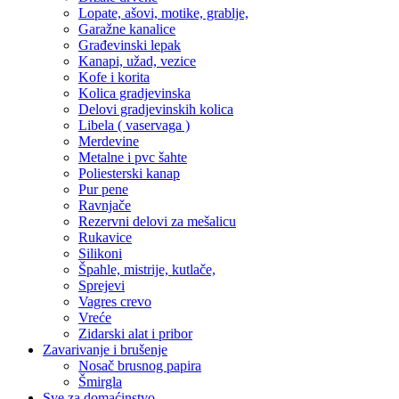
Lopate, ašovi, motike, grablje,
Garažne kanalice
Građevinski lepak
Kanapi, užad, vezice
Kofe i korita
Kolica gradjevinska
Delovi gradjevinskih kolica
Libela ( vaservaga )
Merdevine
Metalne i pvc šahte
Poliesterski kanap
Pur pene
Ravnjače
Rezervni delovi za mešalicu
Rukavice
Silikoni
Špahle, mistrije, kutlače,
Sprejevi
Vagres crevo
Vreće
Zidarski alat i pribor
Zavarivanje i brušenje
Nosač brusnog papira
Šmirgla
Sve za domaćinstvo