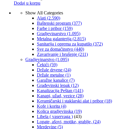
Dodaj u korpu
Show All Categories
Alati
(2.590)
Baštenski program
(377)
Farbe i pribor
(159)
Gradjevinarstvo
(1.095)
Metalna galanterija
(2.815)
Sanitarija i oprema za kupatilo
(372)
Sve za domaćinstvo
(440)
Zavarivanje i brušenje
(211)
Gradjevinarstvo
(1.095)
Čekići
(59)
Držale drvene
(24)
Držale metalne
(1)
Garažne kanalice
(7)
Građevinski lepak
(12)
Kanalizacija Peštan
(141)
Kanapi, užad, vezice
(28)
Keramičarski i staklarski alat i pribor
(18)
Kofe i korita
(4)
Kolica gradjevinska
(19)
Libela ( vaservaga )
(43)
Lopate, ašovi, motike, grablje,
(24)
Merdevine
(5)