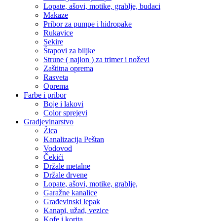
Lopate, ašovi, motike, grablje, budaci
Makaze
Pribor za pumpe i hidropake
Rukavice
Sekire
Štapovi za biljke
Strune ( najlon ) za trimer i noževi
Zaštitna oprema
Rasveta
Oprema
Farbe i pribor
Boje i lakovi
Color sprejevi
Gradjevinarstvo
Žica
Kanalizacija Peštan
Vodovod
Čekići
Držale metalne
Držale drvene
Lopate, ašovi, motike, grablje,
Garažne kanalice
Građevinski lepak
Kanapi, užad, vezice
Kofe i korita