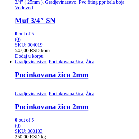
3/4" ( 25mm )
,
Gradjevinarstvo
,
Pvc fiting ppr bela boja
,
Vodovod
Muf 3/4″ SN
0
out of 5
(0)
SKU: 004019
547,00
RSD
kom
Dodaj u korpu
Gradjevinarstvo
,
Pocinkovana žica
,
Žica
Pocinkovana žica 2mm
Gradjevinarstvo
,
Pocinkovana žica
,
Žica
Pocinkovana žica 2mm
0
out of 5
(0)
SKU: 000103
250,00
RSD
kg