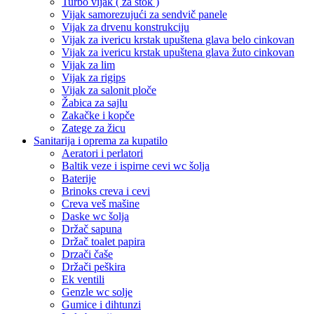
Turbo vijak ( za štok )
Vijak samorezujući za sendvič panele
Vijak za drvenu konstrukciju
Vijak za ivericu krstak upuštena glava belo cinkovan
Vijak za ivericu krstak upuštena glava žuto cinkovan
Vijak za lim
Vijak za rigips
Vijak za salonit ploče
Žabica za sajlu
Zakačke i kopče
Zatege za žicu
Sanitarija i oprema za kupatilo
Aeratori i perlatori
Baltik veze i ispirne cevi wc šolja
Baterije
Brinoks creva i cevi
Creva veš mašine
Daske wc šolja
Držač sapuna
Držač toalet papira
Drzači čaše
Držači peškira
Ek ventili
Genzle wc solje
Gumice i dihtunzi