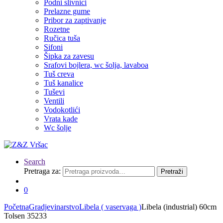
Podni slivnici
Prelazne gume
Pribor za zaptivanje
Rozetne
Ručica tuša
Sifoni
Šipka za zavesu
Srafovi bojlera, wc šolja, lavaboa
Tuš creva
Tuš kanalice
Tuševi
Ventili
Vodokotlići
Vrata kade
Wc šolje
Search
Pretraga za:
Pretraži
0
Početna
Gradjevinarstvo
Libela ( vaservaga )
Libela (industrial) 60cm
Tolsen 35233