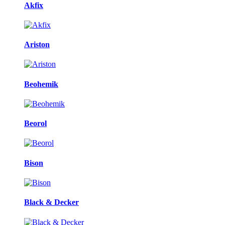
Akfix
Ariston
Beohemik
Beorol
Bison
Black & Decker