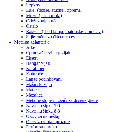
Lepkovi
Lule, štediše, štucne i oprema
Mreža ( komarnik )
Održavanje kuće
Ostalo
Rasveta ( Led lampe, bateriske lampe… )
Sajle ručne za čišćenje cevi
Metalna galanterija
Alke
Cp nosač cevi i cp vijak
Ekseri
Hangar vijak
Karabiner
Koturače
Lanac pocinkovani
Mašinski vijci
Matice
Mazalica
Metalne stope i nosači za drvene grede
Navojna šipka 5.6
Navojna šipka 8.8
Okov za nameštaj
Okov za vrata i prozore
Perforirana traka