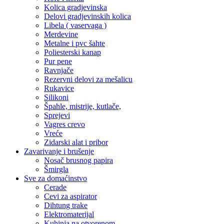
Kolica gradjevinska
Delovi gradjevinskih kolica
Libela ( vaservaga )
Merdevine
Metalne i pvc šahte
Poliesterski kanap
Pur pene
Ravnjače
Rezervni delovi za mešalicu
Rukavice
Silikoni
Špahle, mistrije, kutlače,
Sprejevi
Vagres crevo
Vreće
Zidarski alat i pribor
Zavarivanje i brušenje
Nosač brusnog papira
Šmirgla
Sve za domaćinstvo
Cerade
Cevi za aspirator
Dihtung trake
Elektromaterijal
Kuhinja na otvorenom