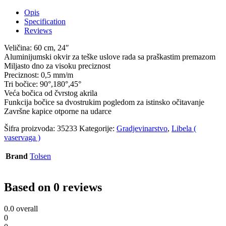
Opis
Specification
Reviews
Veličina: 60 ​​cm, 24″
Aluminijumski okvir za teške uslove rada sa praškastim premazom
Miljasto dno za visoku preciznost
Preciznost: 0,5 mm/m
Tri bočice: 90°,180°,45°
Veća bočica od čvrstog akrila
Funkcija bočice sa dvostrukim pogledom za istinsko očitavanje
Završne kapice otporne na udarce
Šifra proizvoda:
35233
Kategorije:
Gradjevinarstvo
,
Libela (
vaservaga )
Brand
Tolsen
Based on 0 reviews
0.0
overall
0