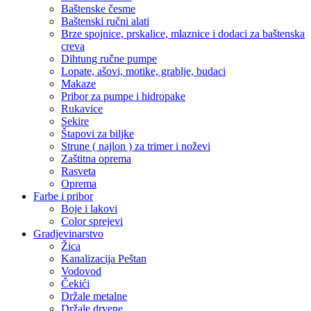
Baštenske česme
Baštenski ručni alati
Brze spojnice, prskalice, mlaznice i dodaci za baštenska
creva
Dihtung ručne pumpe
Lopate, ašovi, motike, grablje, budaci
Makaze
Pribor za pumpe i hidropake
Rukavice
Sekire
Štapovi za biljke
Strune ( najlon ) za trimer i noževi
Zaštitna oprema
Rasveta
Oprema
Farbe i pribor
Boje i lakovi
Color sprejevi
Gradjevinarstvo
Žica
Kanalizacija Peštan
Vodovod
Čekići
Držale metalne
Držale drvene