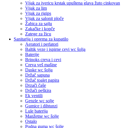
Vijak za ivericu krstak upuštena glava žuto cinkovan
Vijak za lim
Vijak za rigips
Vijak za salonit ploče
Žabica za sajlu
Zakačke i kopče
Zatege za žicu
Sanitarija i oprema za kupatilo
Aeratori i perlatori
Baltik veze i ispirne cevi wc šolja
Baterije
Brinoks creva i cevi
Creva veš mašine
Daske wc šolja
Držač sapuna
Držač toalet papira
Drzači čaše
Držači peškira
Ek ventili
Genzle wc solje
Gumice i dihtunzi
Lule baterija
Manžetne wc šolje
Ostalo
Podna guma wc šolje