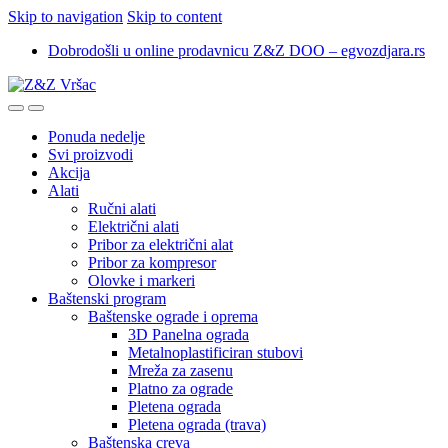
Skip to navigation
Skip to content
Dobrodošli u online prodavnicu Z&Z DOO – egvozdjara.rs
Ponuda nedelje
Svi proizvodi
Akcija
Alati
Ručni alati
Električni alati
Pribor za električni alat
Pribor za kompresor
Olovke i markeri
Baštenski program
Baštenske ograde i oprema
3D Panelna ograda
Metalnoplastificiran stubovi
Mreža za zasenu
Platno za ograde
Pletena ograda
Pletena ograda (trava)
Baštenska creva