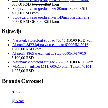
603,00
RSD
640,00
RSD
kom
Stopa za drvenu gredu anker 80mm
432,00
RSD
480,00
RSD
kom
Stopa za drvenu gredu anker 140mm plastificirana
567,00
RSD
630,00
RSD
kom
Najnovije
Nastavak vibracioni strugač 76845
310,00
RSD
kom
Al profil 8423-lajsna za u element 6000MM-7016
1.200,00
RSD
kom
Al profil 8865-u element za stub 6000MM-7016
5.100,00
RSD
kom
Nastavak vibracioni strugač 76845
310,00
RSD
kom
Mešalica – mikser M14; 600x140mm Tolsen 40104
1.275,00
RSD
kom
Brands Carousel
Abac