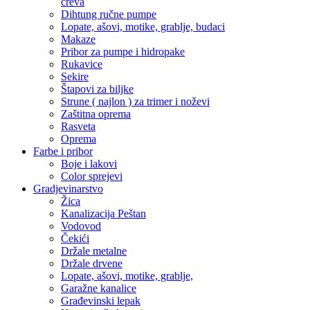
creva
Dihtung ručne pumpe
Lopate, ašovi, motike, grablje, budaci
Makaze
Pribor za pumpe i hidropake
Rukavice
Sekire
Štapovi za biljke
Strune ( najlon ) za trimer i noževi
Zaštitna oprema
Rasveta
Oprema
Farbe i pribor
Boje i lakovi
Color sprejevi
Gradjevinarstvo
Žica
Kanalizacija Peštan
Vodovod
Čekići
Držale metalne
Držale drvene
Lopate, ašovi, motike, grablje,
Garažne kanalice
Građevinski lepak