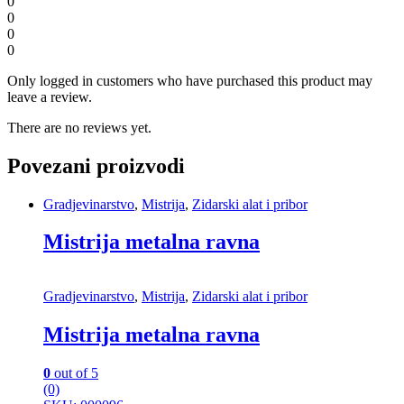
0
0
0
0
Only logged in customers who have purchased this product may
leave a review.
There are no reviews yet.
Povezani proizvodi
Gradjevinarstvo
,
Mistrija
,
Zidarski alat i pribor
Mistrija metalna ravna
Gradjevinarstvo
,
Mistrija
,
Zidarski alat i pribor
Mistrija metalna ravna
0
out of 5
(0)