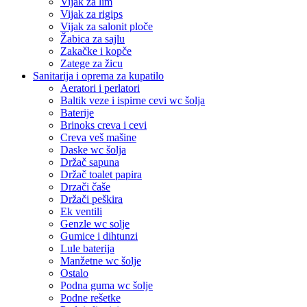
Vijak za lim
Vijak za rigips
Vijak za salonit ploče
Žabica za sajlu
Zakačke i kopče
Zatege za žicu
Sanitarija i oprema za kupatilo
Aeratori i perlatori
Baltik veze i ispirne cevi wc šolja
Baterije
Brinoks creva i cevi
Creva veš mašine
Daske wc šolja
Držač sapuna
Držač toalet papira
Drzači čaše
Držači peškira
Ek ventili
Genzle wc solje
Gumice i dihtunzi
Lule baterija
Manžetne wc šolje
Ostalo
Podna guma wc šolje
Podne rešetke