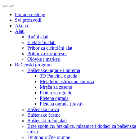
Ponuda nedelje
Svi proizvodi
Akcija
Alati
Ručni alati
Električni alati
Pribor za električni alat
Pribor za kompresor
Olovke i markeri
Baštenski program
Baštenske ograde i oprema
3D Panelna ograda
Metalnoplastificiran stubovi
Mreža za zasenu
Platno za ograde
Pletena ograda
Pletena ograda (trava)
Baštenska creva
Baštenske česme
Baštenski ručni alati
Brze spojnice, prskalice, mlaznice i dodaci za baštenska
creva
Dihtung ručne pumpe