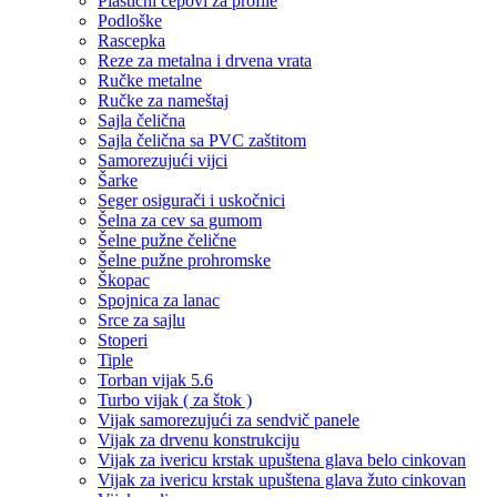
Plastični čepovi za profile
Podloške
Rascepka
Reze za metalna i drvena vrata
Ručke metalne
Ručke za nameštaj
Sajla čelična
Sajla čelična sa PVC zaštitom
Samorezujući vijci
Šarke
Seger osigurači i uskočnici
Šelna za cev sa gumom
Šelne pužne čelične
Šelne pužne prohromske
Škopac
Spojnica za lanac
Srce za sajlu
Stoperi
Tiple
Torban vijak 5.6
Turbo vijak ( za štok )
Vijak samorezujući za sendvič panele
Vijak za drvenu konstrukciju
Vijak za ivericu krstak upuštena glava belo cinkovan
Vijak za ivericu krstak upuštena glava žuto cinkovan