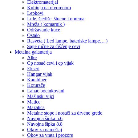
Elektromaterijal
Kuhinja na otvorenom
Lepkovi
Lule, štediše, štucne i oprema
Mreža ( komarnik )
Održavanje kuće
Ostalo
Rasveta ( Led lampe, bateriske lampe… )
Sajle ručne za čišćenje cevi
Metalna galanterija
Alke
Cp nosač cevi i cp vijak
Ekseri
Hangar vijak
Karabiner
Koturače
Lanac pocinkovani
Mašinski vijci
Matice
Mazalica
Metalne stope i nosači za drvene grede
Navojna šipka 5.6
Navojna šipka 8.8
Okov za nameštaj
Okov za vrata i prozore