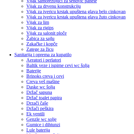
Vijak samorezujući za sendvič panele
Vijak za drvenu konstrukciju
Vijak za ivericu krstak upuštena glava belo cinkovan
Vijak za ivericu krstak upuštena glava žuto cinkovan
Vijak za lim
Vijak za rigips
Vijak za salonit ploče
Žabica za sajlu
Zakačke i kopče
Zatege za žicu
Sanitarija i oprema za kupatilo
Aeratori i perlatori
Baltik veze i ispirne cevi wc šolja
Baterije
Brinoks creva i cevi
Creva veš mašine
Daske wc šolja
Držač sapuna
Držač toalet papira
Drzači čaše
Držači peškira
Ek ventili
Genzle wc solje
Gumice i dihtunzi
Lule baterija