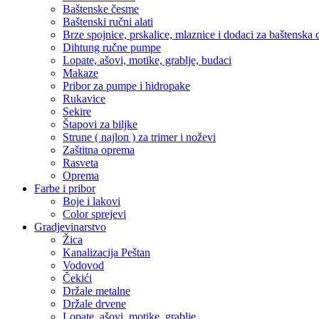
Baštenske česme
Baštenski ručni alati
Brze spojnice, prskalice, mlaznice i dodaci za baštenska 
Dihtung ručne pumpe
Lopate, ašovi, motike, grablje, budaci
Makaze
Pribor za pumpe i hidropake
Rukavice
Sekire
Štapovi za biljke
Strune ( najlon ) za trimer i noževi
Zaštitna oprema
Rasveta
Oprema
Farbe i pribor
Boje i lakovi
Color sprejevi
Gradjevinarstvo
Žica
Kanalizacija Peštan
Vodovod
Čekići
Držale metalne
Držale drvene
Lopate, ašovi, motike, grablje,