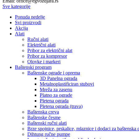
Email: office@egvozdjara.rs
Sve kategorije
Ponuda nedelje
Svi proizvodi
Akcija
Alati
Ručni alati
Električni alati
Pribor za električni alat
Pribor za kompresor
Olovke i markeri
Baštenski program
Baštenske ograde i oprema
3D Panelna ograda
Metalnoplastificiran stubovi
Mreža za zasenu
Platno za ograde
Pletena ograda
Pletena ograda (trava)
Baštenska creva
Baštenske česme
Baštenski ručni alati
Brze spojnice, prskalice, mlaznice i dodaci za baštenska 
Dihtung ručne pumpe