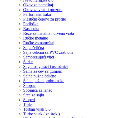
Navojna šipka 8.8
Okov za nameštaj
Okov za vrata i prozore
Perforirana traka
Plastični čepovi za profile
Podloške
Rascepka
Reze za metalna i drvena vrata
Ručke metalne
Ručke za nameštaj
Sajla čelična
Sajla čelična sa PVC zaštitom
Samorezujući vijci
Šarke
Seger osigurači i uskočnici
Šelna za cev sa gumom
Šelne pužne čelične
Šelne pužne prohromske
Škopac
Spojnica za lanac
Srce za sajlu
Stoperi
Tiple
Torban vijak 5.6
Turbo vijak ( za štok )