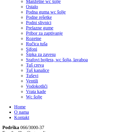
Manžetne wc šolje
Ostalo
Podna guma wc šolje
Podne rešetke
Podni slivnici
Prelazne gume
Pribor za zaptivanje
Rozetne
Ručica tuša
Sifoni
Šipka za zavesu
Srafovi bojlera, wc šolja, lavaboa
Tuš creva
Tuš kanalice
Tuševi
Ventili
Vodokotlići
Vrata kade
Wc šolje
Home
O nama
Kontakt
Podrška
066/3000-37