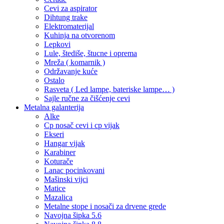
Cevi za aspirator
Dihtung trake
Elektromaterijal
Kuhinja na otvorenom
Lepkovi
Lule, štediše, štucne i oprema
Mreža ( komarnik )
Održavanje kuće
Ostalo
Rasveta ( Led lampe, bateriske lampe… )
Sajle ručne za čišćenje cevi
Metalna galanterija
Alke
Cp nosač cevi i cp vijak
Ekseri
Hangar vijak
Karabiner
Koturače
Lanac pocinkovani
Mašinski vijci
Matice
Mazalica
Metalne stope i nosači za drvene grede
Navojna šipka 5.6