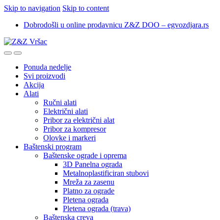
Skip to navigation
Skip to content
Dobrodošli u online prodavnicu Z&Z DOO – egvozdjara.rs
Ponuda nedelje
Svi proizvodi
Akcija
Alati
Ručni alati
Električni alati
Pribor za električni alat
Pribor za kompresor
Olovke i markeri
Baštenski program
Baštenske ograde i oprema
3D Panelna ograda
Metalnoplastificiran stubovi
Mreža za zasenu
Platno za ograde
Pletena ograda
Pletena ograda (trava)
Baštenska creva