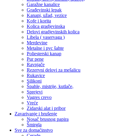
Garažne kanalice
Građevinski lepak
Kanapi, užad, vezice
Kofe i korita
Kolica gradjevinska
Delovi gradjevinskih kolica
Libela ( vaservaga )
Merdevine
Metalne i pvc šahte
Poliesterski kanap
Pur pene
Ravnjače
Rezervni delovi za mešalicu
Rukavice
Silikoni
Špahle, mistrije, kutlače,
Sprejevi
Vagres crevo
Vreće
Zidarski alat i pribor
Zavarivanje i brušenje
Nosač brusnog papira
Šmirgla
Sve za domaćinstvo
Cerade