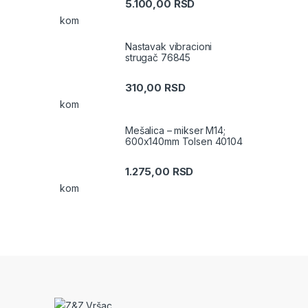
5.100,00
RSD
kom
Nastavak vibracioni
strugač 76845
310,00
RSD
kom
Mešalica – mikser M14;
600x140mm Tolsen 40104
1.275,00
RSD
kom
Brands Carousel