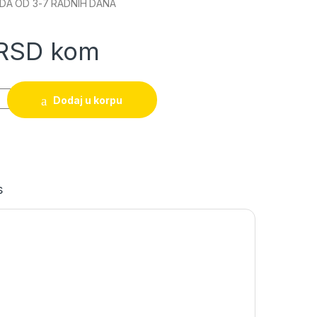
DA OD 3-7 RADNIH DANA
RSD
kom
nje DELI Basic 200mm quantity
Dodaj u korpu
s