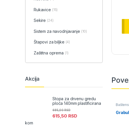
Rukavice
(15)
Sekire
(24)
Sistem za navodnjavanje
(10)
Štapovi za biljke
(4)
Zaštitna oprema
(1)
Pove
Akcija
Stopa za drvenu gredu
ploča 140mm plastificirana
Baštens
Gradjev
685,00
RSD
motike, 
Grabul
motike, 
615,50
RSD
kom