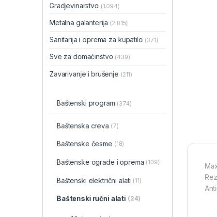
Gradjevinarstvo
(1.094)
Metalna galanterija
(2.815)
Sanitarija i oprema za kupatilo
(371)
Sve za domaćinstvo
(439)
Zavarivanje i brušenje
(211)
Baštenski program
(374)
Baštenska creva
(7)
Baštenske česme
(18)
Baštenske ograde i oprema
(109)
Max
Rez
Baštenski električni alati
(11)
Ant
Baštenski ručni alati
(24)