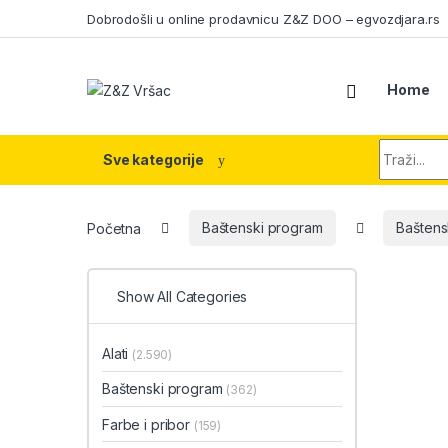
Skip to navigation
Skip to content
Dobrodošli u online prodavnicu Z&Z DOO – egvozdjara.rs
Home
Search fo
Sve kategorije
Početna
Baštenski program
Baštensk
Show All Categories
Alati
(2.590)
Baštenski program
(362)
Farbe i pribor
(159)