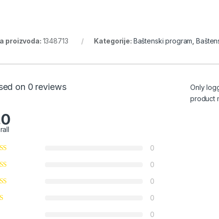
ra proizvoda:
1348713
Kategorije:
Baštenski program
,
Baštens
sed on 0 reviews
Only log
product 
.0
rall
0
0
0
0
0