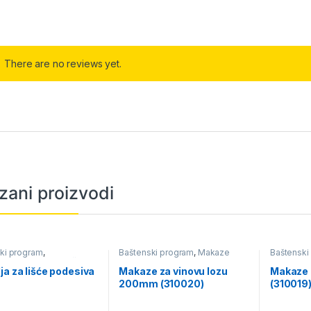
There are no reviews yet.
zani proizvodi
ki program
,
Baštenski program
,
Makaze
Baštenski
inarstvo
,
Lopate, ašovi,
grablje,
,
Lopate, ašovi,
ja za lišće podesiva
Makaze za vinovu lozu
Makaze 
grablje, budaci
200mm (310020)
(310019