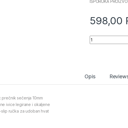
ISPORUKA PROIZVO
598,00
Makaze za oreziva
Opis
Review
 prečnik sečenja 10mm
ne ivice legirane i okaljene
i-slip ručka za udoban hvat