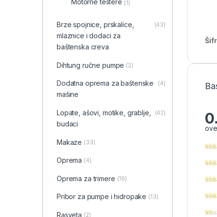
Motorne testere
(1)
Brze spojnice, prskalice,
(43)
mlaznice i dodaci za
Šif
baštenska creva
Dihtung ručne pumpe
(2)
Dodatna oprema za baštenske
(4)
Ba
mašine
Lopate, ašovi, motike, grablje,
(42)
0
budaci
ove
Makaze
(33)
Oprema
(4)
Oprema za trimere
(19)
Pribor za pumpe i hidropake
(13)
Rasveta
(2)