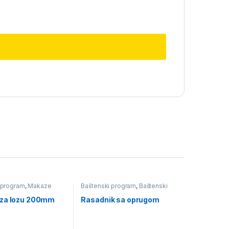
 program
,
Makaze
Baštenski program
,
Baštenski
ručni alati
za lozu 200mm
Rasadnik sa oprugom
)