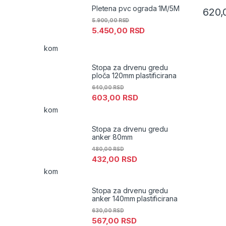
Pletena pvc ograda 1M/5M
620
5.900,00
RSD
5.450,00
RSD
kom
Stopa za drvenu gredu
ploča 120mm plastificirana
640,00
RSD
603,00
RSD
kom
Stopa za drvenu gredu
anker 80mm
480,00
RSD
432,00
RSD
kom
Stopa za drvenu gredu
anker 140mm plastificirana
630,00
RSD
567,00
RSD