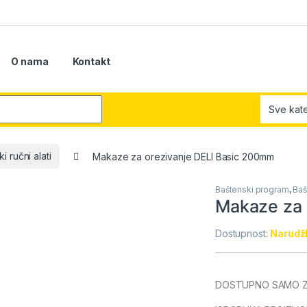
O nama
Kontakt
r:
i ručni alati
Makaze za orezivanje DELI Basic 200mm
Baštenski program
,
Baš
Makaze za 
Dostupnost:
Narudžb
DOSTUPNO SAMO Z