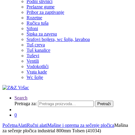
Podni slivnici
Prelazne gume
Pribor za zaptivanje
Rozetne
Ručica tuša
Sifoni
Šipka za zavesu
Srafovi bojlera, wc šolja, lavaboa
Tuš creva
Tuš kanalice
Tuševi
Ventili
Vodokotlići
Vrata kade
Wc šolje
Search
Pretraga za:
Pretraži
0
Početna
Alati
Ručni alati
Mašine i oprema za sečenje pločica
Mašina
za sečenje pločica industrial 800mm Tolsen (41034)