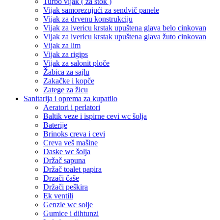
Turbo vijak ( za štok )
Vijak samorezujući za sendvič panele
Vijak za drvenu konstrukciju
Vijak za ivericu krstak upuštena glava belo cinkovan
Vijak za ivericu krstak upuštena glava žuto cinkovan
Vijak za lim
Vijak za rigips
Vijak za salonit ploče
Žabica za sajlu
Zakačke i kopče
Zatege za žicu
Sanitarija i oprema za kupatilo
Aeratori i perlatori
Baltik veze i ispirne cevi wc šolja
Baterije
Brinoks creva i cevi
Creva veš mašine
Daske wc šolja
Držač sapuna
Držač toalet papira
Drzači čaše
Držači peškira
Ek ventili
Genzle wc solje
Gumice i dihtunzi