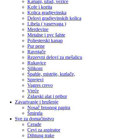
Kanapi, užad, vezice
Kofe i korita
Kolica gradjevinska
Delovi gradjevinskih kolica
Libela ( vaservaga )
Merdevine
Metalne i pvc šahte
Poliesterski kanap
Pur pene
Ravnjače
Rezervni delovi za mešalicu
Rukavice
Silikoni
Špahle, mistrije, kutlače,
Sprejevi
Vagres crevo
Vreće
Zidarski alat i pribor
Zavarivanje i brušenje
Nosač brusnog papira
Šmirgla
Sve za domaćinstvo
Cerade
Cevi za aspirator
Dihtung trake