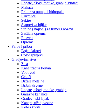
Lopate, ašovi, motike, grablje, budaci
Makaze
Pribor za pumpe i hidropake
Rukavice
Sekire
Štapovi za biljke
Strune ( najlon ) za trimer i noževi
Zaštitna oprema
Rasveta
Oprema
Farbe i pribor
Boje i lakovi
Color sprejevi
Gradjevinarstvo
Žica
Kanalizacija Peštan
Vodovod
Čekići
Držale metalne
Držale drvene
Lopate, ašovi, motike, grablje,
Garažne kanalice
Građevinski lepak
Kanapi, užad, vezice
Kofe i korita