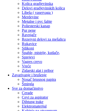
Kolica gradjevinska
Delovi gradjevinskih kolica
Libela ( vaservaga )
Merdevine
Metalne i pvc šahte
Poliesterski kanap
Pur pene
Ravnjače
Rezervni delovi za mešalicu
Rukavice
Silikoni
Špahle, mistrije, kutlače,
Sprejevi
Vagres crevo
Vreće
Zidarski alat i pribor
Zavarivanje i brušenje
Nosač brusnog papira
Šmirgla
Sve za domaćinstvo
Cerade
Cevi za aspirator
Dihtung trake
Elektromaterijal
Kuhinja na otvorenom