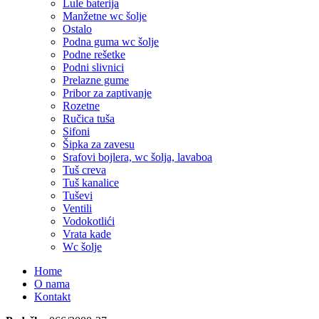
Lule baterija
Manžetne wc šolje
Ostalo
Podna guma wc šolje
Podne rešetke
Podni slivnici
Prelazne gume
Pribor za zaptivanje
Rozetne
Ručica tuša
Sifoni
Šipka za zavesu
Srafovi bojlera, wc šolja, lavaboa
Tuš creva
Tuš kanalice
Tuševi
Ventili
Vodokotlići
Vrata kade
Wc šolje
Home
O nama
Kontakt