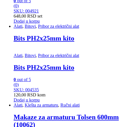
0
out of 5
(0)
SKU: 004921
648,00
RSD
set
Dodaj u korpu
Alati
,
Bitovi
,
Pribor za električni alat
Bits PH2x25mm kito
Alati
,
Bitovi
,
Pribor za električni alat
Bits PH2x25mm kito
0
out of 5
(0)
SKU: 004535
120,00
RSD
kom
Dodaj u korpu
Alati
,
Klešta za armaturu
,
Ručni alati
Makaze za armaturu Tolsen 600mm
(10062)