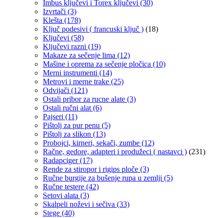
Imbus ključevi i Torex ključevi
(30)
Izvrtači
(3)
Klešta
(178)
Ključ podesivi ( francuski ključ )
(18)
Ključevi
(58)
Ključevi razni
(19)
Makaze za sečenje lima
(12)
Mašine i oprema za sečenje pločica
(10)
Merni instrumenti
(14)
Metrovi i merne trake
(25)
Odvijači
(121)
Ostali pribor za rucne alate
(3)
Ostali ručni alat
(6)
Pajseri
(11)
Pištolj za pur penu
(5)
Pištolj za slikon
(13)
Probojci, kirneri, sekači, zumbe
(12)
Račne, gedore, adapteri i produžeci ( nastavci )
(231)
Radapciger
(17)
Rende za stiropor i rigips ploče
(3)
Ručne burgije za bušenje rupa u zemlji
(5)
Ručne testere
(42)
Setovi alata
(3)
Skalpeli noževi i sečiva
(33)
Stege
(40)