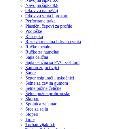
Navojna šipka 5.6
Navojna šipka 8.8
Okov za nameštaj
Okov za vrata i prozore
Perforirana traka
Plastični čepovi za profile
Podloške
Rascepka
Reze za metalna i drvena vrata
Ručke metalne
Ručke za nameštaj
Sajla čelična
Sajla čelična sa PVC zaštitom
Samorezujući vijci
Šarke
Seger osigurači i uskočnici
Šelna za cev sa gumom
Šelne pužne čelične
Šelne pužne prohromske
Škopac
Spojnica za lanac
Srce za sajlu
Stoperi
Tiple
Torban vijak 5.6