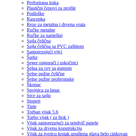
Perforirana traka
Plastični čepovi za profile
Podloške
Rascepka
Reze za metalna i drvena vrata
Ručke metalne
Ručke za nameštaj
Sajla čelična
Sajla čelična sa PVC zaštitom
Samorezujući vijci
Šarke
Seger osigurači i uskočnici
Šelna za cev sa gumom
Šelne pužne čelične
Šelne pužne prohromske
Škopac
Spojnica za lanac
Srce za sajlu
Stoperi
Tiple
Torban vijak 5.6
Turbo vijak ( za štok )
Vijak samorezujući za sendvič panele
Vijak za drvenu konstrukciju
Vijak za ivericu krstak upuštena glava belo cinkovan