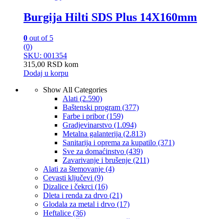
Burgija Hilti SDS Plus 14X160mm
0
out of 5
(0)
SKU: 001354
315,00
RSD
kom
Dodaj u korpu
Show All Categories
Alati
(2.590)
Baštenski program
(377)
Farbe i pribor
(159)
Gradjevinarstvo
(1.094)
Metalna galanterija
(2.813)
Sanitarija i oprema za kupatilo
(371)
Sve za domaćinstvo
(439)
Zavarivanje i brušenje
(211)
Alati za štemovanje
(4)
Cevasti ključevi
(9)
Dizalice i čekrci
(16)
Dleta i renda za drvo
(21)
Glodala za metal i drvo
(17)
Heftalice
(36)