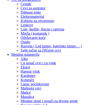
Cerade
Cevi za aspirator
Dihtung trake
Elektromaterijal
Kuhinja na otvorenom
Lepkovi
Lule, štediše, štucne i oprema
Mreža ( komarnik )
Održavanje kuće
Ostalo
Rasveta ( Led lampe, bateriske lampe… )
Sajle ručne za čišćenje cevi
Metalna galanterija
Alke
Cp nosač cevi i cp vijak
Ekseri
Hangar vijak
Karabiner
Koturače
Lanac pocinkovani
Mašinski vijci
Matice
Mazalica
Metalne stope i nosači za drvene grede