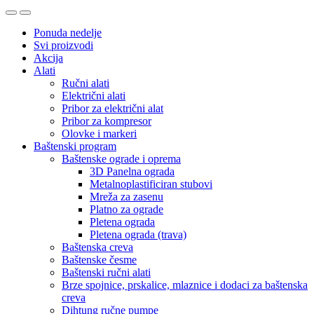
Ponuda nedelje
Svi proizvodi
Akcija
Alati
Ručni alati
Električni alati
Pribor za električni alat
Pribor za kompresor
Olovke i markeri
Baštenski program
Baštenske ograde i oprema
3D Panelna ograda
Metalnoplastificiran stubovi
Mreža za zasenu
Platno za ograde
Pletena ograda
Pletena ograda (trava)
Baštenska creva
Baštenske česme
Baštenski ručni alati
Brze spojnice, prskalice, mlaznice i dodaci za baštenska
creva
Dihtung ručne pumpe