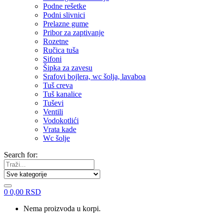
Podne rešetke
Podni slivnici
Prelazne gume
Pribor za zaptivanje
Rozetne
Ručica tuša
Sifoni
Šipka za zavesu
Srafovi bojlera, wc šolja, lavaboa
Tuš creva
Tuš kanalice
Tuševi
Ventili
Vodokotlići
Vrata kade
Wc šolje
Search for:
0
0,00
RSD
Nema proizvoda u korpi.