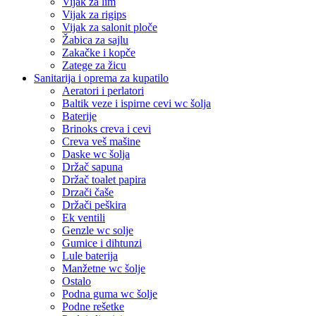
Vijak za lim
Vijak za rigips
Vijak za salonit ploče
Žabica za sajlu
Zakačke i kopče
Zatege za žicu
Sanitarija i oprema za kupatilo
Aeratori i perlatori
Baltik veze i ispirne cevi wc šolja
Baterije
Brinoks creva i cevi
Creva veš mašine
Daske wc šolja
Držač sapuna
Držač toalet papira
Drzači čaše
Držači peškira
Ek ventili
Genzle wc solje
Gumice i dihtunzi
Lule baterija
Manžetne wc šolje
Ostalo
Podna guma wc šolje
Podne rešetke