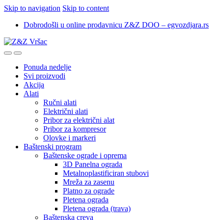
Skip to navigation
Skip to content
Dobrodošli u online prodavnicu Z&Z DOO – egvozdjara.rs
Ponuda nedelje
Svi proizvodi
Akcija
Alati
Ručni alati
Električni alati
Pribor za električni alat
Pribor za kompresor
Olovke i markeri
Baštenski program
Baštenske ograde i oprema
3D Panelna ograda
Metalnoplastificiran stubovi
Mreža za zasenu
Platno za ograde
Pletena ograda
Pletena ograda (trava)
Baštenska creva