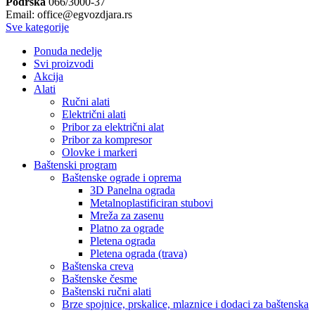
Podrška
066/3000-37
Email: office@egvozdjara.rs
Sve kategorije
Ponuda nedelje
Svi proizvodi
Akcija
Alati
Ručni alati
Električni alati
Pribor za električni alat
Pribor za kompresor
Olovke i markeri
Baštenski program
Baštenske ograde i oprema
3D Panelna ograda
Metalnoplastificiran stubovi
Mreža za zasenu
Platno za ograde
Pletena ograda
Pletena ograda (trava)
Baštenska creva
Baštenske česme
Baštenski ručni alati
Brze spojnice, prskalice, mlaznice i dodaci za baštenska