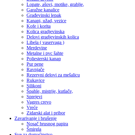
Lopate, ašovi, motike, grablje,
Garažne kanalice
Građevinski lepak
Kanapi, užad, vezice
Kofe i korita
Kolica gradjevinska
Delovi gradjevinskih kolica
Libela ( vaservaga )
Merdevine
Metalne i pvc šahte
Poliesterski kanap
Pur pene
Ravnjače
Rezervni delovi za mešalicu
Rukavice
Silikoni
Špahle, mistrije, kutlače,
Sprejevi
Vagres crevo
Vreće
Zidarski alat i pribor
Zavarivanje i brušenje
Nosač brusnog papira
Šmirgla
Sve za domaćinstvo