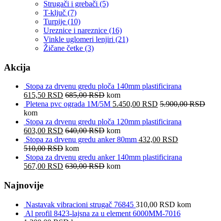
Strugači i grebači
(5)
T-ključ
(7)
Turpije
(10)
Ureznice i nareznice
(16)
Vinkle uglomeri lenjiri
(21)
Žičane četke
(3)
Akcija
Stopa za drvenu gredu ploča 140mm plastificirana
615,50
RSD
685,00
RSD
kom
Pletena pvc ograda 1M/5M
5.450,00
RSD
5.900,00
RSD
kom
Stopa za drvenu gredu ploča 120mm plastificirana
603,00
RSD
640,00
RSD
kom
Stopa za drvenu gredu anker 80mm
432,00
RSD
510,00
RSD
kom
Stopa za drvenu gredu anker 140mm plastificirana
567,00
RSD
630,00
RSD
kom
Najnovije
Nastavak vibracioni strugač 76845
310,00
RSD
kom
Al profil 8423-lajsna za u element 6000MM-7016