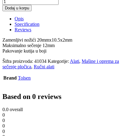
Dodaj u korpu
Opis
Specification
Reviews
Zamenljivi nožići 20mmx10.5x2mm
Maksimalno sečenje 12mm
Pakovanje kutija u boji
Šifra proizvoda:
41034
Kategorije:
Alati
,
Mašine i oprema za
sečenje pločica
,
Ručni alati
Brand
Tolsen
Based on 0 reviews
0.0
overall
0
0
0
0