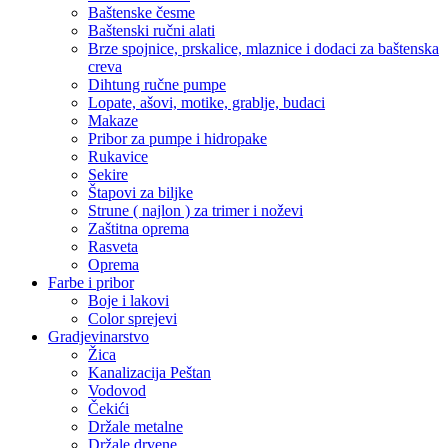
Baštenske česme
Baštenski ručni alati
Brze spojnice, prskalice, mlaznice i dodaci za baštenska
creva
Dihtung ručne pumpe
Lopate, ašovi, motike, grablje, budaci
Makaze
Pribor za pumpe i hidropake
Rukavice
Sekire
Štapovi za biljke
Strune ( najlon ) za trimer i noževi
Zaštitna oprema
Rasveta
Oprema
Farbe i pribor
Boje i lakovi
Color sprejevi
Gradjevinarstvo
Žica
Kanalizacija Peštan
Vodovod
Čekići
Držale metalne
Držale drvene