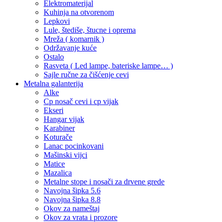
Elektromaterijal
Kuhinja na otvorenom
Lepkovi
Lule, štediše, štucne i oprema
Mreža ( komarnik )
Održavanje kuće
Ostalo
Rasveta ( Led lampe, bateriske lampe… )
Sajle ručne za čišćenje cevi
Metalna galanterija
Alke
Cp nosač cevi i cp vijak
Ekseri
Hangar vijak
Karabiner
Koturače
Lanac pocinkovani
Mašinski vijci
Matice
Mazalica
Metalne stope i nosači za drvene grede
Navojna šipka 5.6
Navojna šipka 8.8
Okov za nameštaj
Okov za vrata i prozore