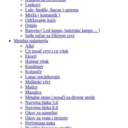
Lepkovi
Lule, štediše, štucne i oprema
Mreža ( komarnik )
Održavanje kuće
Ostalo
Rasveta ( Led lampe, bateriske lampe… )
Sajle ručne za čišćenje cevi
Metalna galanterija
Alke
Cp nosač cevi i cp vijak
Ekseri
Hangar vijak
Karabiner
Koturače
Lanac pocinkovani
Mašinski vijci
Matice
Mazalica
Metalne stope i nosači za drvene grede
Navojna šipka 5.6
Navojna šipka 8.8
Okov za nameštaj
Okov za vrata i prozore
Perforirana traka