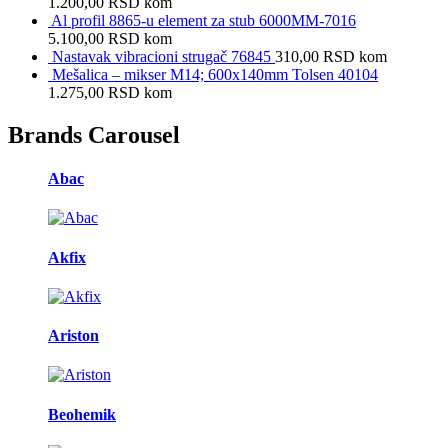
1.200,00
RSD
kom
Al profil 8865-u element za stub 6000MM-7016
5.100,00
RSD
kom
Nastavak vibracioni strugač 76845
310,00
RSD
kom
Mešalica – mikser M14; 600x140mm Tolsen 40104
1.275,00
RSD
kom
Brands Carousel
Abac
Akfix
Ariston
Beohemik