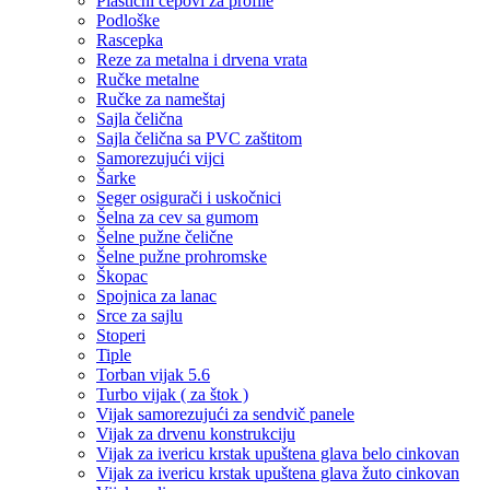
Plastični čepovi za profile
Podloške
Rascepka
Reze za metalna i drvena vrata
Ručke metalne
Ručke za nameštaj
Sajla čelična
Sajla čelična sa PVC zaštitom
Samorezujući vijci
Šarke
Seger osigurači i uskočnici
Šelna za cev sa gumom
Šelne pužne čelične
Šelne pužne prohromske
Škopac
Spojnica za lanac
Srce za sajlu
Stoperi
Tiple
Torban vijak 5.6
Turbo vijak ( za štok )
Vijak samorezujući za sendvič panele
Vijak za drvenu konstrukciju
Vijak za ivericu krstak upuštena glava belo cinkovan
Vijak za ivericu krstak upuštena glava žuto cinkovan