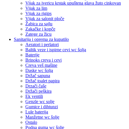
Vijak za ivericu krstak upuštena glava žuto cinkovan
Vijak za lim
Vijak za rigips
Vijak za salonit ploče
Žabica za sajlu
Zakačke i kopče
Zatege za žicu
Sanitarija i oprema za kupatilo
Aeratori i perlatori
Baltik veze i ispirne cevi wc šolja
Baterije
Brinoks creva i cevi
Creva veš mašine
Daske wc šolja
Držač sapuna
Držač toalet papira
Drzači čaše
Držači peškira
Ek ventili
Genzle wc solje
Gumice i dihtunzi
Lule baterija
Manžetne wc šolje
Ostalo
Podna guma wc šolje