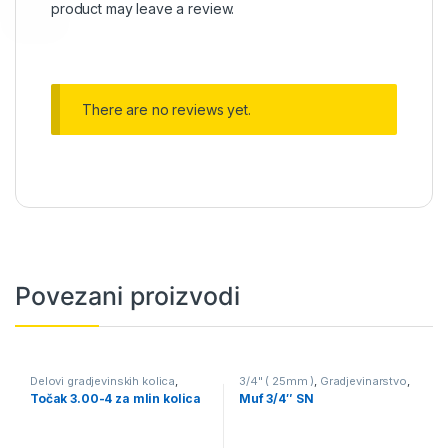
product may leave a review.
There are no reviews yet.
Povezani proizvodi
Delovi gradjevinskih kolica
,
3/4" ( 25mm )
,
Gradjevinarstvo
,
Gradjevinarstvo
,
Kolica
Pvc fiting ppr bela boja
,
Točak 3.00-4 za mlin kolica
Muf 3/4″ SN
gradjevinska
Vodovod