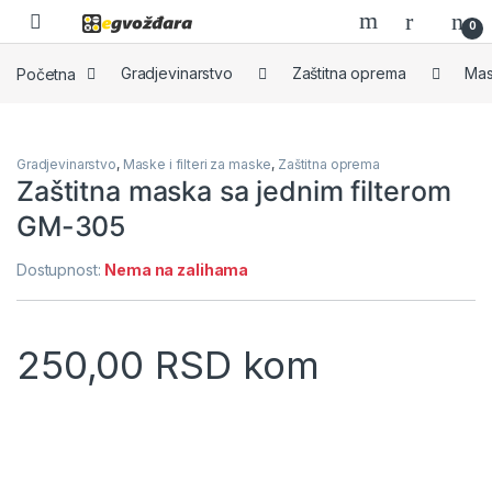
Skip to navigation
Skip to content
0
Početna
Gradjevinarstvo
Zaštitna oprema
Mas
Gradjevinarstvo
,
Maske i filteri za maske
,
Zaštitna oprema
Zaštitna maska sa jednim filterom
GM-305
Dostupnost:
Nema na zalihama
250,00
RSD
kom