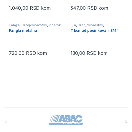
1.040,00
RSD
kom
547,00
RSD
kom
Fangla
,
Gradjevinarstvo
,
Zidarski
3/4
,
Gradjevinarstvo
,
alat i pribor
Pocinkovani fiting
,
Vodovod
Fangla metalna
T komad pocinkovani 3/4″
720,00
RSD
kom
130,00
RSD
kom
Brands Carousel