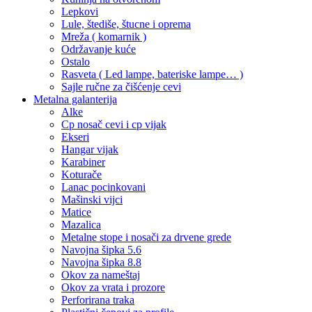
Lepkovi
Lule, štediše, štucne i oprema
Mreža ( komarnik )
Održavanje kuće
Ostalo
Rasveta ( Led lampe, bateriske lampe… )
Sajle ručne za čišćenje cevi
Metalna galanterija
Alke
Cp nosač cevi i cp vijak
Ekseri
Hangar vijak
Karabiner
Koturače
Lanac pocinkovani
Mašinski vijci
Matice
Mazalica
Metalne stope i nosači za drvene grede
Navojna šipka 5.6
Navojna šipka 8.8
Okov za nameštaj
Okov za vrata i prozore
Perforirana traka