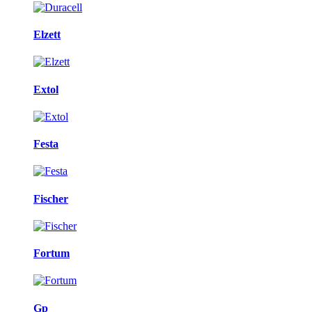
Elzett
Extol
Festa
Fischer
Fortum
Gp