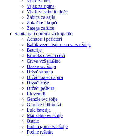
Vijak za lim
Vijak za rigips
Vijak za salonit ploče
Žabica za sajlu
Zakačke i kopče
Zatege za žicu
Sanitarija i oprema za kupatilo
Aeratori i perlatori
Baltik veze i ispirne cevi wc šolja
Baterije
Brinoks creva i cevi
Creva veš mašine
Daske wc šolja
Držač sapuna
Držač toalet papira
Drzači čaše
Držači peškira
Ek ventili
Genzle wc solje
Gumice i dihtunzi
Lule baterija
Manžetne wc šolje
Ostalo
Podna guma wc šolje
Podne rešetke