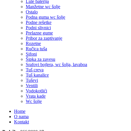
Lule baterija
Manžetne wc šolje
Ostalo
Podna guma wc šolje
Podne rešetke
Podni slivnici
Prelazne gume
Pribor za zaptivanje
Rozetne
Ručica tuša
Sifoni
Šipka za zavesu
Srafovi bojlera, wc šolja, lavaboa
Tuš creva
Tuš kanalice
Tuševi
Ventili
Vodokotlići
Vrata kade
Wc šolje
Home
O nama
Kontakt