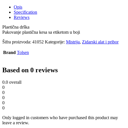
Opis
Specification
Reviews
Plaetična drška
Pakovanje plastična kesa sa etiketom u boji
Šifra proizvoda:
41052
Kategorije:
Mistrija
,
Zidarski alat i pribor
Brand
Tolsen
Based on 0 reviews
0.0
overall
0
0
0
0
0
Only logged in customers who have purchased this product may
leave a review.