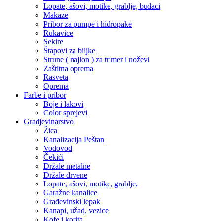
Lopate, ašovi, motike, grablje, budaci
Makaze
Pribor za pumpe i hidropake
Rukavice
Sekire
Štapovi za biljke
Strune ( najlon ) za trimer i noževi
Zaštitna oprema
Rasveta
Oprema
Farbe i pribor
Boje i lakovi
Color sprejevi
Gradjevinarstvo
Žica
Kanalizacija Peštan
Vodovod
Čekići
Držale metalne
Držale drvene
Lopate, ašovi, motike, grablje,
Garažne kanalice
Građevinski lepak
Kanapi, užad, vezice
Kofe i korita