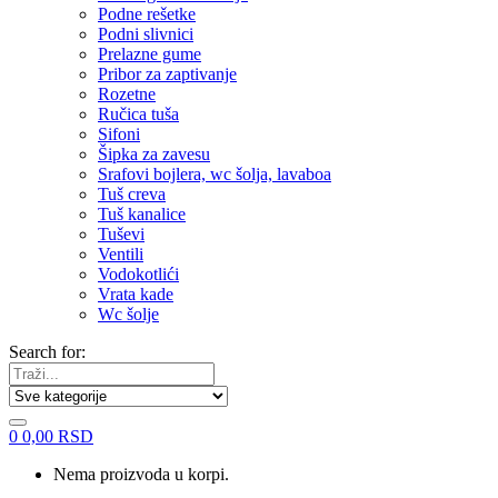
Podne rešetke
Podni slivnici
Prelazne gume
Pribor za zaptivanje
Rozetne
Ručica tuša
Sifoni
Šipka za zavesu
Srafovi bojlera, wc šolja, lavaboa
Tuš creva
Tuš kanalice
Tuševi
Ventili
Vodokotlići
Vrata kade
Wc šolje
Search for:
0
0,00
RSD
Nema proizvoda u korpi.