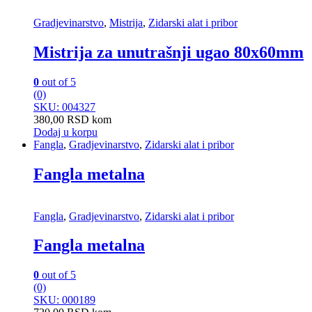
Gradjevinarstvo
,
Mistrija
,
Zidarski alat i pribor
Mistrija za unutrašnji ugao 80x60mm
0
out of 5
(0)
SKU: 004327
380,00
RSD
kom
Dodaj u korpu
Fangla
,
Gradjevinarstvo
,
Zidarski alat i pribor
Fangla metalna
Fangla
,
Gradjevinarstvo
,
Zidarski alat i pribor
Fangla metalna
0
out of 5
(0)
SKU: 000189