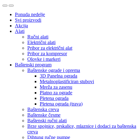
Ponuda nedelje
Svi proizvodi
Akcija
Alati
Ručni alati
Električni alati
Pribor za električni alat
Pribor za kompresor
Olovke i markeri
Baštenski program
Baštenske ograde i oprema
3D Panelna ograda
Metalnoplastificiran stubovi
Mreža za zasenu
Platno za ograde
Pletena ograda
Pletena ograda (trava)
Baštenska creva
Baštenske česme
Baštenski ručni alati
Brze spojnice, prskalice, mlaznice i dodaci za baštenska
creva
Dihtung ručne pumpe