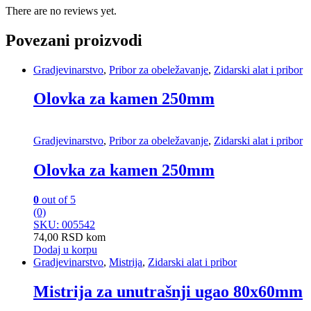
There are no reviews yet.
Povezani proizvodi
Gradjevinarstvo
,
Pribor za obeležavanje
,
Zidarski alat i pribor
Olovka za kamen 250mm
Gradjevinarstvo
,
Pribor za obeležavanje
,
Zidarski alat i pribor
Olovka za kamen 250mm
0
out of 5
(0)
SKU: 005542
74,00
RSD
kom
Dodaj u korpu
Gradjevinarstvo
,
Mistrija
,
Zidarski alat i pribor
Mistrija za unutrašnji ugao 80x60mm