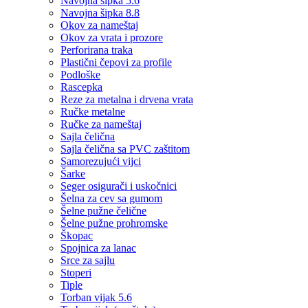
Navojna šipka 5.6
Navojna šipka 8.8
Okov za nameštaj
Okov za vrata i prozore
Perforirana traka
Plastični čepovi za profile
Podloške
Rascepka
Reze za metalna i drvena vrata
Ručke metalne
Ručke za nameštaj
Sajla čelična
Sajla čelična sa PVC zaštitom
Samorezujući vijci
Šarke
Seger osigurači i uskočnici
Šelna za cev sa gumom
Šelne pužne čelične
Šelne pužne prohromske
Škopac
Spojnica za lanac
Srce za sajlu
Stoperi
Tiple
Torban vijak 5.6