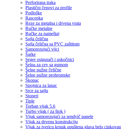
Perforirana traka
Plastični čepovi za profile
Podloške
Rascepka
Reze za metalna i drvena vrata
Ručke metalne
Ručke za nameštaj
Sajla čelična
Sajla čelična sa PVC zaštitom
Samorezujući vijci
Šarke
Seger osigurači i uskočnici
Šelna za cev sa gumom
Šelne pužne čelične
Šelne pužne prohromske
Škopac
Spojnica za lanac
Srce za sajlu
Stoperi
Tiple
Torban vijak 5.6
Turbo vijak ( za štok )
Vijak samorezujući za sendvič panele
Vijak za drvenu konstrukciju
Vijak za ivericu krstak upuštena glava belo cinkovan