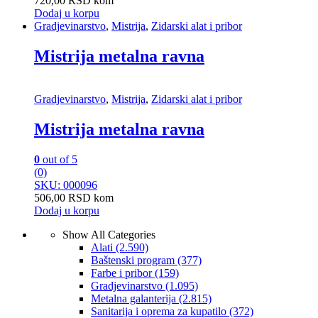
720,00
RSD
kom
Dodaj u korpu
Gradjevinarstvo
,
Mistrija
,
Zidarski alat i pribor
Mistrija metalna ravna
Gradjevinarstvo
,
Mistrija
,
Zidarski alat i pribor
Mistrija metalna ravna
0
out of 5
(0)
SKU: 000096
506,00
RSD
kom
Dodaj u korpu
Show All Categories
Alati
(2.590)
Baštenski program
(377)
Farbe i pribor
(159)
Gradjevinarstvo
(1.095)
Metalna galanterija
(2.815)
Sanitarija i oprema za kupatilo
(372)