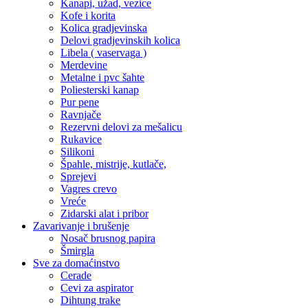
Kanapi, užad, vezice
Kofe i korita
Kolica gradjevinska
Delovi gradjevinskih kolica
Libela ( vaservaga )
Merdevine
Metalne i pvc šahte
Poliesterski kanap
Pur pene
Ravnjače
Rezervni delovi za mešalicu
Rukavice
Silikoni
Špahle, mistrije, kutlače,
Sprejevi
Vagres crevo
Vreće
Zidarski alat i pribor
Zavarivanje i brušenje
Nosač brusnog papira
Šmirgla
Sve za domaćinstvo
Cerade
Cevi za aspirator
Dihtung trake