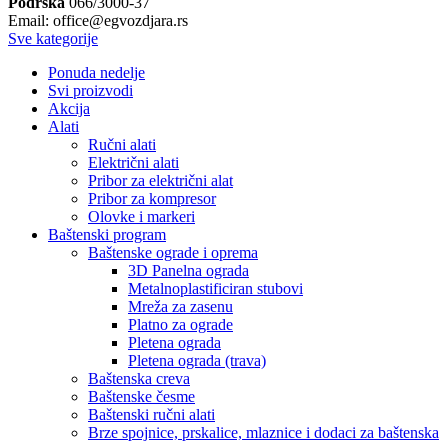
Podrška
066/3000-37
Email: office@egvozdjara.rs
Sve kategorije
Ponuda nedelje
Svi proizvodi
Akcija
Alati
Ručni alati
Električni alati
Pribor za električni alat
Pribor za kompresor
Olovke i markeri
Baštenski program
Baštenske ograde i oprema
3D Panelna ograda
Metalnoplastificiran stubovi
Mreža za zasenu
Platno za ograde
Pletena ograda
Pletena ograda (trava)
Baštenska creva
Baštenske česme
Baštenski ručni alati
Brze spojnice, prskalice, mlaznice i dodaci za baštenska