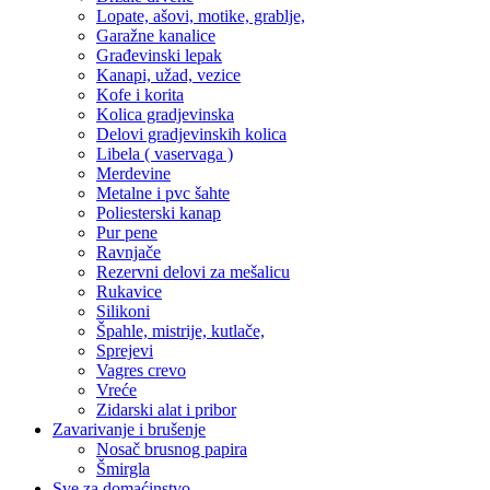
Lopate, ašovi, motike, grablje,
Garažne kanalice
Građevinski lepak
Kanapi, užad, vezice
Kofe i korita
Kolica gradjevinska
Delovi gradjevinskih kolica
Libela ( vaservaga )
Merdevine
Metalne i pvc šahte
Poliesterski kanap
Pur pene
Ravnjače
Rezervni delovi za mešalicu
Rukavice
Silikoni
Špahle, mistrije, kutlače,
Sprejevi
Vagres crevo
Vreće
Zidarski alat i pribor
Zavarivanje i brušenje
Nosač brusnog papira
Šmirgla
Sve za domaćinstvo