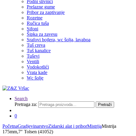
Podni slivnici
Prelazne gume
Pribor za zaptivanje
Rozetne
Ručica tuša
Sifoni
Šipka za zavesu
Srafovi bojlera, wc šolja, lavaboa
Tuš creva
Tuš kanalice
Tuševi
Ventili
Vodokotlići
Vrata kade
Wc šolje
Search
Pretraga za:
Pretraži
0
Početna
Gradjevinarstvo
Zidarski alat i pribor
Mistrija
Mistrija
175mm,7″ Tolsen (41052)