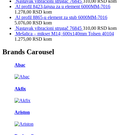
Nastavak vibracioni strugač 76845
310,00
RSD
kom
Al profil 8423-lajsna za u element 6000MM-7016
1.278,00
RSD
kom
Al profil 8865-u element za stub 6000MM-7016
5.076,00
RSD
kom
Nastavak vibracioni strugač 76845
310,00
RSD
kom
Mešalica – mikser M14; 600x140mm Tolsen 40104
1.275,00
RSD
kom
Brands Carousel
Abac
Akfix
Ariston