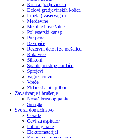
Kolica gradjevinska
Delovi gradjevinskih kolica
Libela ( vaservaga )
Merdevine
Metalne i pvc šahte
Poliesterski kanap
Pur pene
Ravnjače
Rezervni delovi za mešalicu
Rukavice
Silikoni
Špahle, mistrije, kutlače,
Sprejevi
Vagres crevo
Vreće
Zidarski alat i pribor
Zavarivanje i brušenje
Nosač brusnog papira
Šmirgla
Sve za domaćinstvo
Cerade
Cevi za aspirator
Dihtung trake
Elektromaterijal
Kuhinja na otvorenom