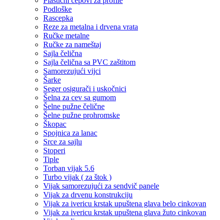
Plastični čepovi za profile
Podloške
Rascepka
Reze za metalna i drvena vrata
Ručke metalne
Ručke za nameštaj
Sajla čelična
Sajla čelična sa PVC zaštitom
Samorezujući vijci
Šarke
Seger osigurači i uskočnici
Šelna za cev sa gumom
Šelne pužne čelične
Šelne pužne prohromske
Škopac
Spojnica za lanac
Srce za sajlu
Stoperi
Tiple
Torban vijak 5.6
Turbo vijak ( za štok )
Vijak samorezujući za sendvič panele
Vijak za drvenu konstrukciju
Vijak za ivericu krstak upuštena glava belo cinkovan
Vijak za ivericu krstak upuštena glava žuto cinkovan