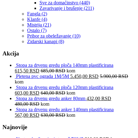
Sve za domaćinstvo
(440)
Zavarivanje i brušenje
(211)
Fangla
(2)
Klanfe
(4)
Mistrija
(21)
Ostalo
(7)
Pribor za obeležavanje
(10)
Zidarski kanapi
(8)
Akcija
Stopa za drvenu gredu ploča 140mm plastificirana
615,50
RSD
685,00
RSD
kom
Pletena pvc ograda 1M/5M
5.450,00
RSD
5.900,00
RSD
kom
Stopa za drvenu gredu ploča 120mm plastificirana
603,00
RSD
640,00
RSD
kom
Stopa za drvenu gredu anker 80mm
432,00
RSD
480,00
RSD
kom
Stopa za drvenu gredu anker 140mm plastificirana
567,00
RSD
630,00
RSD
kom
Najnovije