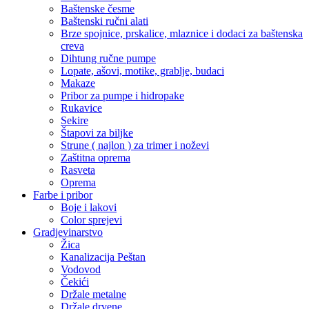
Baštenske česme
Baštenski ručni alati
Brze spojnice, prskalice, mlaznice i dodaci za baštenska
creva
Dihtung ručne pumpe
Lopate, ašovi, motike, grablje, budaci
Makaze
Pribor za pumpe i hidropake
Rukavice
Sekire
Štapovi za biljke
Strune ( najlon ) za trimer i noževi
Zaštitna oprema
Rasveta
Oprema
Farbe i pribor
Boje i lakovi
Color sprejevi
Gradjevinarstvo
Žica
Kanalizacija Peštan
Vodovod
Čekići
Držale metalne
Držale drvene