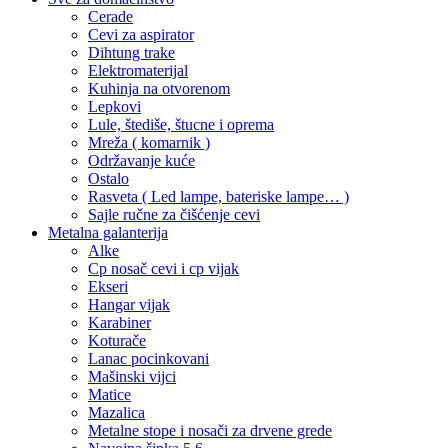
Cerade
Cevi za aspirator
Dihtung trake
Elektromaterijal
Kuhinja na otvorenom
Lepkovi
Lule, štediše, štucne i oprema
Mreža ( komarnik )
Održavanje kuće
Ostalo
Rasveta ( Led lampe, bateriske lampe… )
Sajle ručne za čišćenje cevi
Metalna galanterija
Alke
Cp nosač cevi i cp vijak
Ekseri
Hangar vijak
Karabiner
Koturače
Lanac pocinkovani
Mašinski vijci
Matice
Mazalica
Metalne stope i nosači za drvene grede