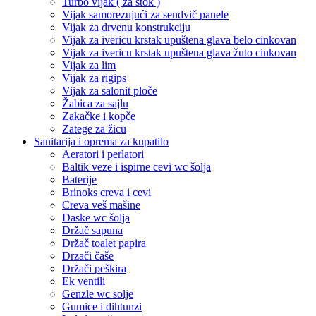
Turbo vijak ( za štok )
Vijak samorezujući za sendvič panele
Vijak za drvenu konstrukciju
Vijak za ivericu krstak upuštena glava belo cinkovan
Vijak za ivericu krstak upuštena glava žuto cinkovan
Vijak za lim
Vijak za rigips
Vijak za salonit ploče
Žabica za sajlu
Zakačke i kopče
Zatege za žicu
Sanitarija i oprema za kupatilo
Aeratori i perlatori
Baltik veze i ispirne cevi wc šolja
Baterije
Brinoks creva i cevi
Creva veš mašine
Daske wc šolja
Držač sapuna
Držač toalet papira
Drzači čaše
Držači peškira
Ek ventili
Genzle wc solje
Gumice i dihtunzi