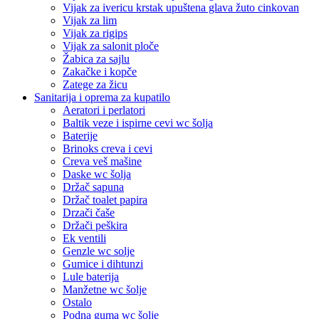
Vijak za ivericu krstak upuštena glava žuto cinkovan
Vijak za lim
Vijak za rigips
Vijak za salonit ploče
Žabica za sajlu
Zakačke i kopče
Zatege za žicu
Sanitarija i oprema za kupatilo
Aeratori i perlatori
Baltik veze i ispirne cevi wc šolja
Baterije
Brinoks creva i cevi
Creva veš mašine
Daske wc šolja
Držač sapuna
Držač toalet papira
Drzači čaše
Držači peškira
Ek ventili
Genzle wc solje
Gumice i dihtunzi
Lule baterija
Manžetne wc šolje
Ostalo
Podna guma wc šolje