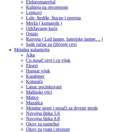
Elektromaterijal
Kuhinja na otvorenom
Lepkovi
Lule, štediše, štucne i oprema
Mreža ( komarnik )
Održavanje kuće
Ostalo
Rasveta ( Led lampe, bateriske lampe… )
Sajle ručne za čišćenje cevi
Metalna galanterija
Alke
Cp nosač cevi i cp vijak
Ekseri
Hangar vijak
Karabiner
Koturače
Lanac pocinkovani
Mašinski vijci
Matice
Mazalica
Metalne stope i nosači za drvene grede
Navojna šipka 5.6
Navojna šipka 8.8
Okov za nameštaj
Okov za vrata i prozore