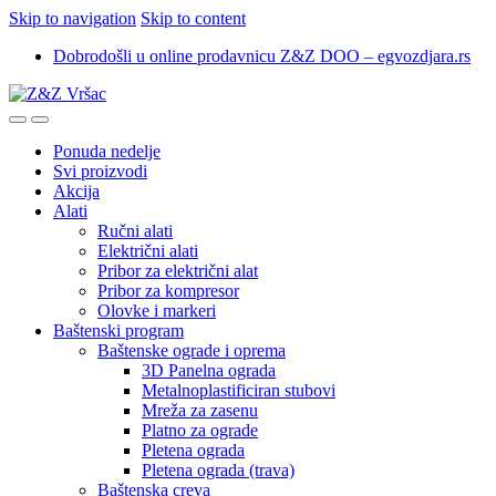
Skip to navigation
Skip to content
Dobrodošli u online prodavnicu Z&Z DOO – egvozdjara.rs
Ponuda nedelje
Svi proizvodi
Akcija
Alati
Ručni alati
Električni alati
Pribor za električni alat
Pribor za kompresor
Olovke i markeri
Baštenski program
Baštenske ograde i oprema
3D Panelna ograda
Metalnoplastificiran stubovi
Mreža za zasenu
Platno za ograde
Pletena ograda
Pletena ograda (trava)
Baštenska creva