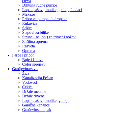
creva
Dihtung ručne pumpe
Lopate, ašovi, motike, grablje, budaci
Makaze
Pribor za pumpe i hidropake
Rukavice
Sekire
Štapovi za biljke
Strune ( najlon ) za trimer i noževi
Zaštitna oprema
Rasveta
Oprema
Farbe i pribor
Boje i lakovi
Color sprejevi
Gradjevinarstvo
Žica
Kanalizacija Peštan
Vodovod
Čekići
Držale metalne
Držale drvene
Lopate, ašovi, motike, grablje,
Garažne kanalice
Građevinski lepak